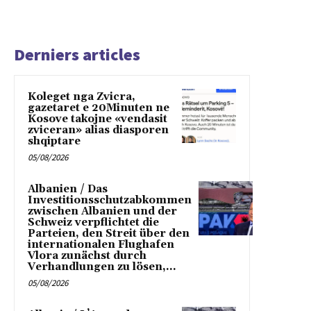
Derniers articles
Koleget nga Zvicra,
gazetaret e 20Minuten ne
Kosove takojne «vendasit
zviceran» alias diasporen
shqiptare
05/08/2026
Albanien / Das
Investitionsschutzabkommen
zwischen Albanien und der
Schweiz verpflichtet die
Parteien, den Streit über den
internationalen Flughafen
Vlora zunächst durch
Verhandlungen zu lösen,...
05/08/2026