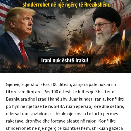
Gjenvë, 9 qershor -Pas 100 ditësh, asnjëra palë nuk arrin
fitore vendimtare. Pas 100 ditësh të luftës që Shtetet e
Bashkuara dhe Izraeli kanë zhvilluar kundër Iranit, konflikti
po hyn në një fazë të re. SHBA ruan epërsi ajrore dhe detare,
ndërsa Irani vazhdon të shkaktojë kosto të larta përmes
raketave, dronëve dhe forcave aleate në rajon. Konflikti
shndërrohet në një ngërç të kushtueshëm, shrkuan gazeta