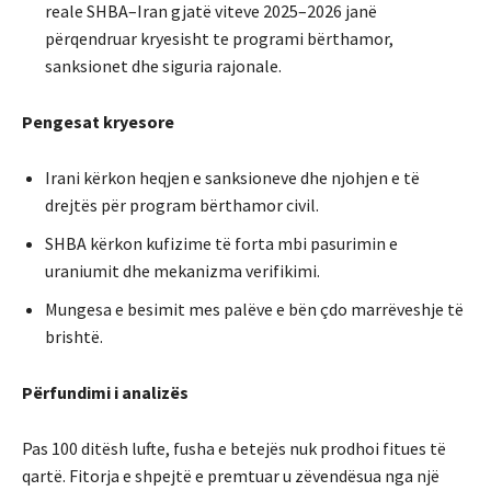
reale SHBA–Iran gjatë viteve 2025–2026 janë
përqendruar kryesisht te programi bërthamor,
sanksionet dhe siguria rajonale.
Pengesat kryesore
Irani kërkon heqjen e sanksioneve dhe njohjen e të
drejtës për program bërthamor civil.
SHBA kërkon kufizime të forta mbi pasurimin e
uraniumit dhe mekanizma verifikimi.
Mungesa e besimit mes palëve e bën çdo marrëveshje të
brishtë.
Përfundimi i analizës
Pas 100 ditësh lufte, fusha e betejës nuk prodhoi fitues të
qartë. Fitorja e shpejtë e premtuar u zëvendësua nga një