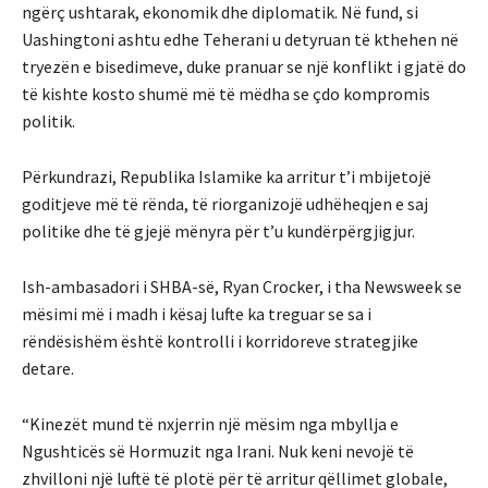
ngërç ushtarak, ekonomik dhe diplomatik. Në fund, si
Uashingtoni ashtu edhe Teherani u detyruan të kthehen në
tryezën e bisedimeve, duke pranuar se një konflikt i gjatë do
të kishte kosto shumë më të mëdha se çdo kompromis
politik.
Përkundrazi, Republika Islamike ka arritur t’i mbijetojë
goditjeve më të rënda, të riorganizojë udhëheqjen e saj
politike dhe të gjejë mënyra për t’u kundërpërgjigjur.
Ish-ambasadori i SHBA-së, Ryan Crocker, i tha Newsweek se
mësimi më i madh i kësaj lufte ka treguar se sa i
rëndësishëm është kontrolli i korridoreve strategjike
detare.
“Kinezët mund të nxjerrin një mësim nga mbyllja e
Ngushticës së Hormuzit nga Irani. Nuk keni nevojë të
zhvilloni një luftë të plotë për të arritur qëllimet globale,