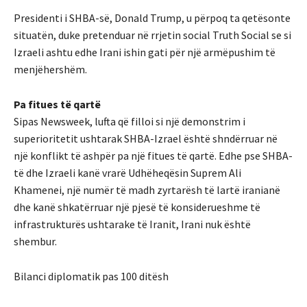
Presidenti i SHBA-së, Donald Trump, u përpoq ta qetësonte
situatën, duke pretenduar në rrjetin social Truth Social se si
Izraeli ashtu edhe Irani ishin gati për një armëpushim të
menjëhershëm.
Pa fitues të qartë
Sipas Newsweek, lufta që filloi si një demonstrim i
superioritetit ushtarak SHBA-Izrael është shndërruar në
një konflikt të ashpër pa një fitues të qartë. Edhe pse SHBA-
të dhe Izraeli kanë vrarë Udhëheqësin Suprem Ali
Khamenei, një numër të madh zyrtarësh të lartë iranianë
dhe kanë shkatërruar një pjesë të konsiderueshme të
infrastrukturës ushtarake të Iranit, Irani nuk është
shembur.
Bilanci diplomatik pas 100 ditësh