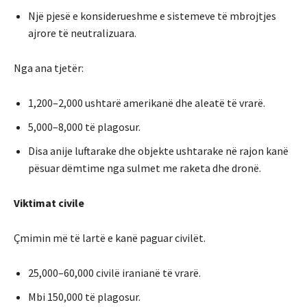
Një pjesë e konsiderueshme e sistemeve të mbrojtjes
ajrore të neutralizuara.
Nga ana tjetër:
1,200–2,000 ushtarë amerikanë dhe aleatë të vrarë.
5,000–8,000 të plagosur.
Disa anije luftarake dhe objekte ushtarake në rajon kanë
pësuar dëmtime nga sulmet me raketa dhe dronë.
Viktimat civile
Çmimin më të lartë e kanë paguar civilët.
25,000–60,000 civilë iranianë të vrarë.
Mbi 150,000 të plagosur.