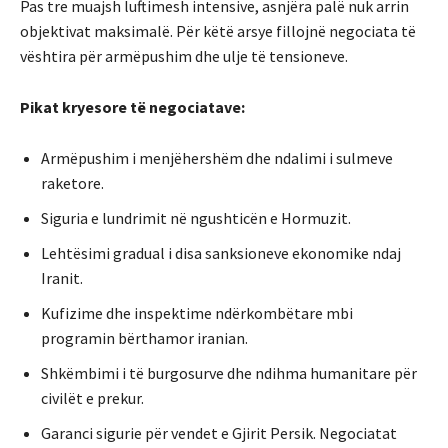
Pas tre muajsh luftimesh intensive, asnjëra palë nuk arrin
objektivat maksimalë. Për këtë arsye fillojnë negociata të
vështira për armëpushim dhe ulje të tensioneve.
Pikat kryesore të negociatave:
Armëpushim i menjëhershëm dhe ndalimi i sulmeve
raketore.
Siguria e lundrimit në ngushticën e Hormuzit.
Lehtësimi gradual i disa sanksioneve ekonomike ndaj
Iranit.
Kufizime dhe inspektime ndërkombëtare mbi
programin bërthamor iranian.
Shkëmbimi i të burgosurve dhe ndihma humanitare për
civilët e prekur.
Garanci sigurie për vendet e Gjirit Persik. Negociatat