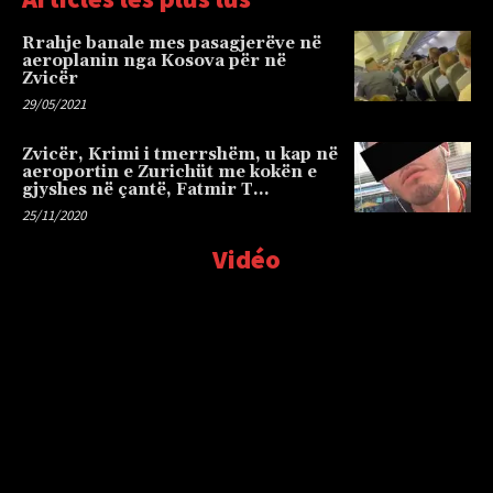
Rrahje banale mes pasagjerëve në
aeroplanin nga Kosova për në
Zvicër
29/05/2021
Zvicër, Krimi i tmerrshëm, u kap në
aeroportin e Zurichüt me kokën e
gjyshes në çantë, Fatmir T…
25/11/2020
Vidéo