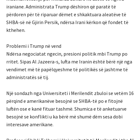
iraniane. Administrata Trump dëshiron që paratë të
përdoren për të riparuar dëmet e shkaktuara aleatëve të
SHBA-së në Gjirin Persik, ndërsa Irani kërkon që fondet të
kthehen.
Problemi i Trump në vend
Ndërsa negociatat ngecin, presioni politik mbi Trump po
rritet. Sipas Al Jazeera-s, lufta me Iranin është bërë një nga
vendimet më të papëlqyeshme të politikës së jashtme të
administratës së tij.
Një sondazh nga Universiteti i Merilendit zbuloi se vetëm 16
përqind e amerikanëve besojnë se SHBA-të po e fitojnë
luftën ose e kanë fituar tashmë. Shumica e të anketuarve
besojnë se konflikti u ka bërë më shumë dëm sesa dobi
interesave amerikane.