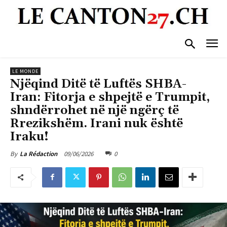
LE MONDE
Njëqind Ditë të Luftës SHBA-
Iran: Fitorja e shpejtë e Trumpit,
shndërrohet në një ngërç të
Rrezikshëm. Irani nuk është
Iraku!
09/06/2026
0
By
La Rédaction