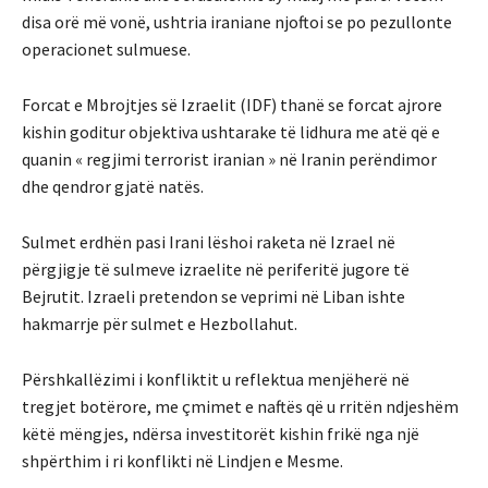
disa orë më vonë, ushtria iraniane njoftoi se po pezullonte
operacionet sulmuese.
Forcat e Mbrojtjes së Izraelit (IDF) thanë se forcat ajrore
kishin goditur objektiva ushtarake të lidhura me atë që e
quanin « regjimi terrorist iranian » në Iranin perëndimor
dhe qendror gjatë natës.
Sulmet erdhën pasi Irani lëshoi ​​raketa në Izrael në
përgjigje të sulmeve izraelite në periferitë jugore të
Bejrutit. Izraeli pretendon se veprimi në Liban ishte
hakmarrje për sulmet e Hezbollahut.
Përshkallëzimi i konfliktit u reflektua menjëherë në
tregjet botërore, me çmimet e naftës që u rritën ndjeshëm
këtë mëngjes, ndërsa investitorët kishin frikë nga një
shpërthim i ri konflikti në Lindjen e Mesme.