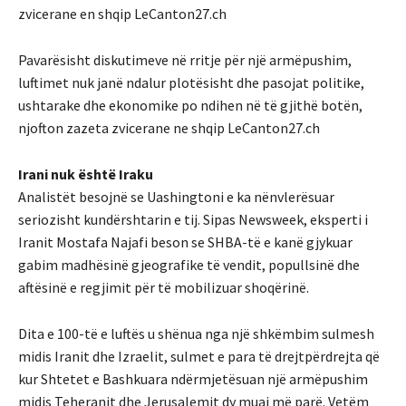
zvicerane en shqip LeCanton27.ch
Pavarësisht diskutimeve në rritje për një armëpushim,
luftimet nuk janë ndalur plotësisht dhe pasojat politike,
ushtarake dhe ekonomike po ndihen në të gjithë botën,
njofton zazeta zvicerane ne shqip LeCanton27.ch
Irani nuk është Iraku
Analistët besojnë se Uashingtoni e ka nënvlerësuar
seriozisht kundërshtarin e tij. Sipas Newsweek, eksperti i
Iranit Mostafa Najafi beson se SHBA-të e kanë gjykuar
gabim madhësinë gjeografike të vendit, popullsinë dhe
aftësinë e regjimit për të mobilizuar shoqërinë.
Dita e 100-të e luftës u shënua nga një shkëmbim sulmesh
midis Iranit dhe Izraelit, sulmet e para të drejtpërdrejta që
kur Shtetet e Bashkuara ndërmjetësuan një armëpushim
midis Teheranit dhe Jerusalemit dy muaj më parë. Vetëm