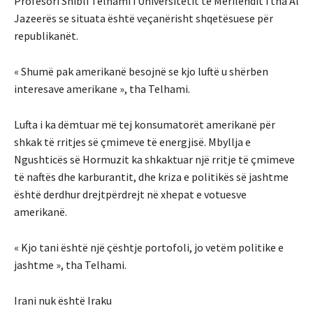
Profesori Shibli Telhami i Universitetit të Merilendit i tha Al
Jazeerës se situata është veçanërisht shqetësuese për
republikanët.
« Shumë pak amerikanë besojnë se kjo luftë u shërben
interesave amerikane », tha Telhami.
Lufta i ka dëmtuar më tej konsumatorët amerikanë për
shkak të rritjes së çmimeve të energjisë. Mbyllja e
Ngushticës së Hormuzit ka shkaktuar një rritje të çmimeve
të naftës dhe karburantit, dhe kriza e politikës së jashtme
është derdhur drejtpërdrejt në xhepat e votuesve
amerikanë.
« Kjo tani është një çështje portofoli, jo vetëm politike e
jashtme », tha Telhami.
Irani nuk është Iraku