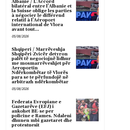
Albanie / L’Accord
bilatéral entre l’Albanie et
la Suisse oblige les parties
à négocier le différend
relatif à l’Aéroport
international de Vlora
avant tout...
05/08/2026
Shqiperi / Marrëveshja
Shqipëri-Zvicër detyron
palët të negociojnë lidhur
me mosmarrëveshjet për
Aeroportin
Ndërkombëtar të Vlorës
para se te përfundojë në
arbitrazh ndërkombëtar
05/08/2026
Federata Evropiane e
Gazetarëve (EFJ) i
ankohet BE-se per
policine e Rames. Ndaleni
dhunen mbi gazetaret dhe
protestuesit