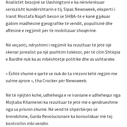
Analistët besojnë se Uashingtoni e ka nënvlerësuar
seriozisht kundërshtarin e tij. Sipas Newsweek, eksperti i
Iranit Mostafa Najafi beson se SHBA-të e kanë gjykuar
gabim madhësinë gjeografike të vendit, popullsinë dhe
aftësinë e regjimit për të mobilizuar shoqërinë.
Në veçanti, ndryshimi i regjimit ka rezultuar të jetë një
skenar jorealist pa një pushtim tokësor, për të cilin Shtëpia
e Bardhë nuk ka as mbështetje politike dhe as ushtarake.
« Është shumë e qartë se nuk do ta rrëzoni këtë regjim me
sulme ajrore », tha Crocker për Newsweek.
Në të njëjtën kohë, udhëheqja e re iraniane e udhëhequr nga
Mojtaba Khamenei ka rezultuar të jetë më e qëndrueshme
nga sa prisnin shumë. Në vend të shpërbërjes së
brendshme, Garda Revolucionare ka konsoliduar më tej
kontrollin mbi vendin.