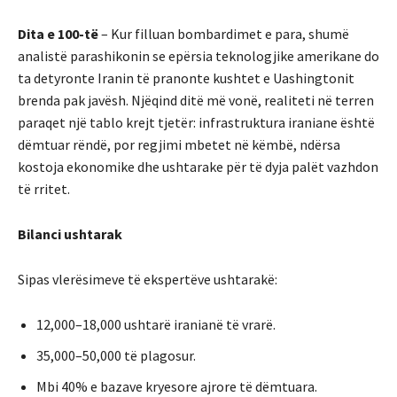
Dita e 100-të
– Kur filluan bombardimet e para, shumë
analistë parashikonin se epërsia teknologjike amerikane do
ta detyronte Iranin të pranonte kushtet e Uashingtonit
brenda pak javësh. Njëqind ditë më vonë, realiteti në terren
paraqet një tablo krejt tjetër: infrastruktura iraniane është
dëmtuar rëndë, por regjimi mbetet në këmbë, ndërsa
kostoja ekonomike dhe ushtarake për të dyja palët vazhdon
të rritet.
Bilanci ushtarak
Sipas vlerësimeve të ekspertëve ushtarakë:
12,000–18,000 ushtarë iranianë të vrarë.
35,000–50,000 të plagosur.
Mbi 40% e bazave kryesore ajrore të dëmtuara.