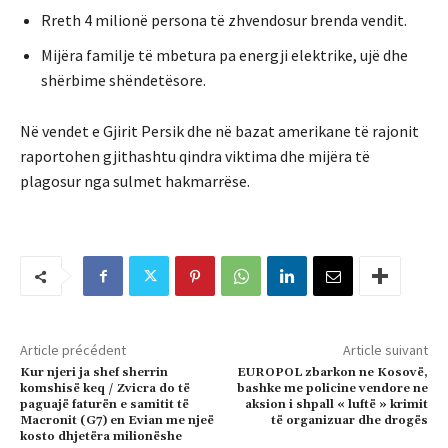
Rreth 4 milionë persona të zhvendosur brenda vendit.
Mijëra familje të mbetura pa energji elektrike, ujë dhe
shërbime shëndetësore.
Në vendet e Gjirit Persik dhe në bazat amerikane të rajonit
raportohen gjithashtu qindra viktima dhe mijëra të
plagosur nga sulmet hakmarrëse.
Article précédent
Article suivant
Kur njeri ja shef sherrin
EUROPOL zbarkon ne Kosovë,
komshisë keq / Zvicra do të
bashke me policine vendore ne
paguajë faturën e samitit të
aksion i shpall « luftë » krimit
Macronit (G7) en Evian me njeë
të organizuar dhe drogës
kosto dhjetëra milionëshe