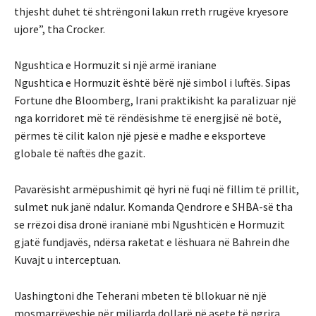
thjesht duhet të shtrëngoni lakun rreth rrugëve kryesore
ujore”, tha Crocker.
Ngushtica e Hormuzit si një armë iraniane
Ngushtica e Hormuzit është bërë një simbol i luftës. Sipas
Fortune dhe Bloomberg, Irani praktikisht ka paralizuar një
nga korridoret më të rëndësishme të energjisë në botë,
përmes të cilit kalon një pjesë e madhe e eksporteve
globale të naftës dhe gazit.
Pavarësisht armëpushimit që hyri në fuqi në fillim të prillit,
sulmet nuk janë ndalur. Komanda Qendrore e SHBA-së tha
se rrëzoi disa dronë iranianë mbi Ngushticën e Hormuzit
gjatë fundjavës, ndërsa raketat e lëshuara në Bahrein dhe
Kuvajt u interceptuan.
Uashingtoni dhe Teherani mbeten të bllokuar në një
mosmarrëveshje për miliarda dollarë në asete të ngrira