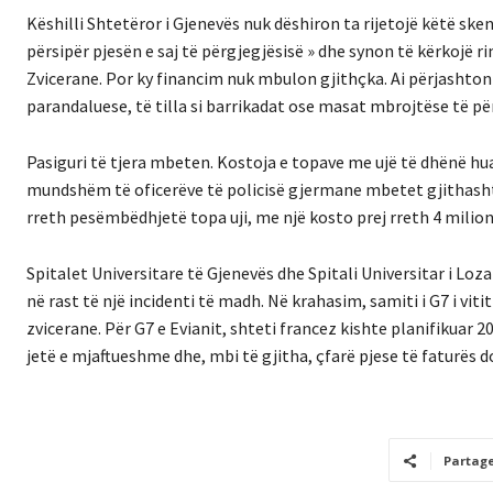
Këshilli Shtetëror i Gjenevës nuk dëshiron ta rijetojë këtë sk
përsipër pjesën e saj të përgjegjësisë » dhe synon të kërkoj
Zvicerane. Por ky financim nuk mbulon gjithçka. Ai përjashton
parandaluese, të tilla si barrikadat ose masat mbrojtëse të pë
Pasiguri të tjera mbeten. Kostoja e topave me ujë të dhënë hu
mundshëm të oficerëve të policisë gjermane mbetet gjithashtu
rreth pesëmbëdhjetë topa uji, me një kosto prej rreth 4 milio
Spitalet Universitare të Gjenevës dhe Spitali Universitar i L
në rast të një incidenti të madh. Në krahasim, samiti i G7 i vit
zvicerane. Për G7 e Evianit, shteti francez kishte planifikuar 
jetë e mjaftueshme dhe, mbi të gjitha, çfarë pjese të faturës 
Partag