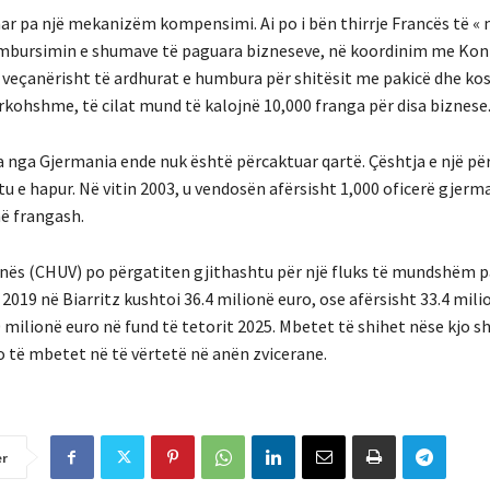
enar pa një mekanizëm kompensimi. Ai po i bën thirrje Francës të «
ë rimbursimin e shumave të paguara bizneseve, në koordinim me Ko
 veçanërisht të ardhurat e humbura për shitësit me pakicë dhe ko
rkohshme, të cilat mund të kalojnë 10,000 franga për disa biznese
a nga Gjermania ende nuk është përcaktuar qartë. Çështja e një pë
 e hapur. Në vitin 2003, u vendosën afërsisht 1,000 oficerë gjerm
në frangash.
ozanës (CHUV) po përgatiten gjithashtu për një fluks të mundshëm 
it 2019 në Biarritz kushtoi 36.4 milionë euro, ose afërsisht 33.4 mil
20 milionë euro në fund të tetorit 2025. Mbetet të shihet nëse kjo 
do të mbetet në të vërtetë në anën zvicerane.
er