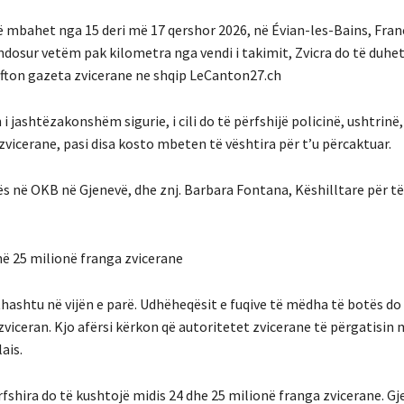
ë mbahet nga 15 deri më 17 qershor 2026, në Évian-les-Bains, Fran
vendosur vetëm pak kilometra nga vendi i takimit, Zvicra do të duhet
ofton gazeta zvicerane ne shqip LeCanton27.ch
i jashtëzakonshëm sigurie, i cili do të përfshijë policinë, ushtrin
 zvicerane, pasi disa kosto mbeten të vështira për t’u përcaktuar.
 në OKB në Gjenevë, dhe znj. Barbara Fontana, Këshilltare për të
në 25 milionë franga zvicerane
thashtu në vijën e parë. Udhëheqësit e fuqive të mëdha të botës d
zviceran. Kjo afërsi kërkon që autoritetet zvicerane të përgatisin
ais.
rfshira do të kushtojë midis 24 dhe 25 milionë franga zvicerane. Gj