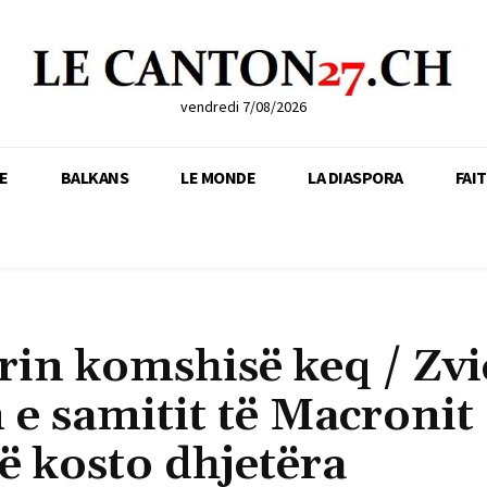
vendredi 7/08/2026
E
BALKANS
LE MONDE
LA DIASPORA
FAI
rrin komshisë keq / Zvi
 e samitit të Macronit
ë kosto dhjetëra