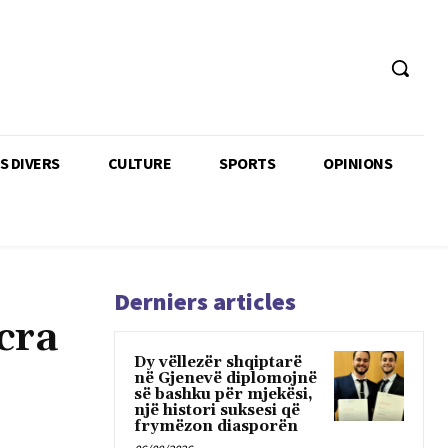
TS DIVERS
CULTURE
SPORTS
OPINIONS
Derniers articles
cra
Dy vëllezër shqiptarë
në Gjenevë diplomojnë
së bashku për mjekësi,
një histori suksesi që
frymëzon diasporën