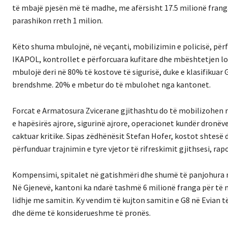
të mbajë pjesën më të madhe, me afërsisht 17.5 milionë franga
parashikon rreth 1 milion.
Këto shuma mbulojnë, në veçanti, mobilizimin e policisë, për
IKAPOL, kontrollet e përforcuara kufitare dhe mbështetjen log
mbulojë deri në 80% të kostove të sigurisë, duke e klasifikuar G
brendshme. 20% e mbetur do të mbulohet nga kantonet.
Forcat e Armatosura Zvicerane gjithashtu do të mobilizohen rë
e hapësirës ajrore, sigurinë ajrore, operacionet kundër dronë
caktuar kritike. Sipas zëdhënësit Stefan Hofer, kostot shtesë 
përfunduar trajnimin e tyre vjetor të rifreskimit gjithsesi, rap
Kompensimi, spitalet në gatishmëri dhe shumë të panjohura mb
Në Gjenevë, kantoni ka ndarë tashmë 6 milionë franga për të
lidhje me samitin. Ky vendim të kujton samitin e G8 në Evian të 
dhe dëme të konsiderueshme të pronës.