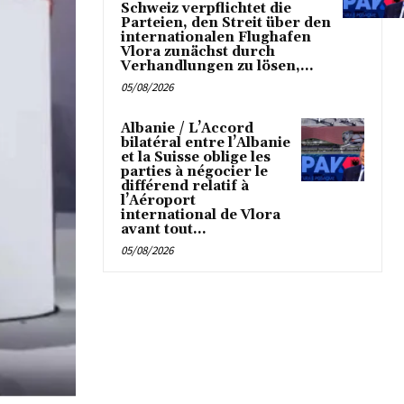
Schweiz verpflichtet die
Parteien, den Streit über den
internationalen Flughafen
Vlora zunächst durch
Verhandlungen zu lösen,...
05/08/2026
Albanie / L’Accord
bilatéral entre l’Albanie
et la Suisse oblige les
parties à négocier le
différend relatif à
l’Aéroport
international de Vlora
avant tout...
05/08/2026