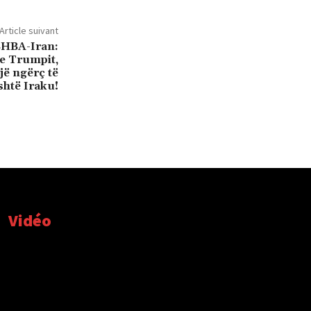
Article suivant
 SHBA-Iran:
 e Trumpit,
jë ngërç të
shtë Iraku!
Vidéo