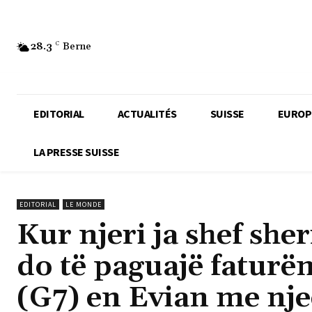
28.3
C
Berne
EDITORIAL
ACTUALITÉS
SUISSE
EUROP
LA PRESSE SUISSE
EDITORIAL
LE MONDE
Kur njeri ja shef she
do të paguajë faturën
(G7) en Evian me nje