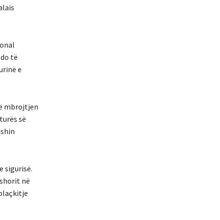
alais
tonal
 do të
urinë e
në mbrojtjen
turës së
ishin
 sigurisë.
shorit në
plaçkitje