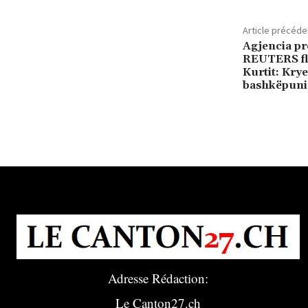
Article précéde
Agjencia pr
REUTERS fle
Kurtit: Krye
bashkëpunim
Adresse Rédaction:
Le Canton27.ch