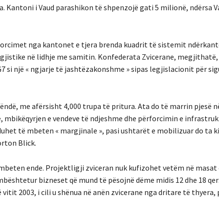
. Kantoni i Vaud parashikon të shpenzojë gati 5 milionë, ndërsa V
forcimet nga kantonet e tjera brenda kuadrit të sistemit ndërkan
jistike në lidhje me samitin. Konfederata Zvicerane, megjithatë,
7 si një « ngjarje të jashtëzakonshme » sipas legjislacionit për sig
ndë, me afërsisht 4,000 trupa të pritura. Ata do të marrin pjesë 
ve, mbikëqyrjen e vendeve të ndjeshme dhe përforcimin e infrastruk
duhet të mbeten « margjinale », pasi ushtarët e mobilizuar do ta k
orton Blick.
eten ende. Projektligji zviceran nuk kufizohet vetëm në masat e
 mbështetur bizneset që mund të pësojnë dëme midis 12 dhe 18 qer
vitit 2003, i cili u shënua në anën zvicerane nga dritare të thyera, 