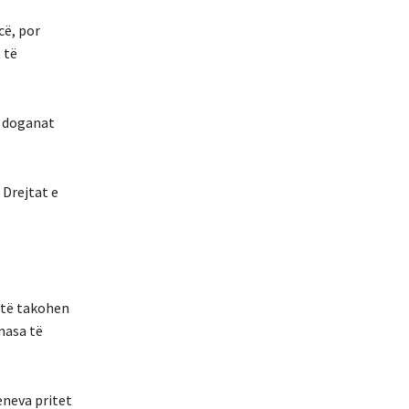
cë, por
 të
ë, doganat
 Drejtat e
o të takohen
 masa të
eneva pritet