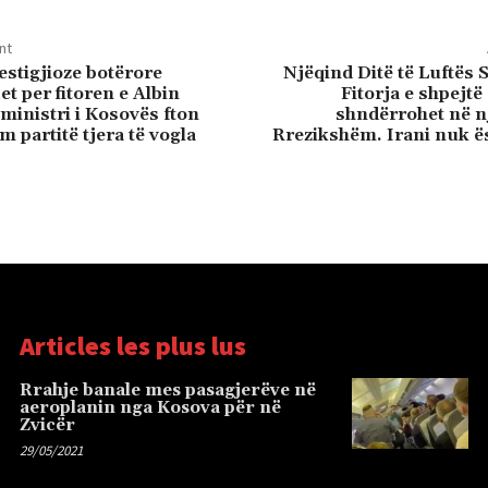
nt
estigjioze botërore
Njëqind Ditë të Luftës
t per fitoren e Albin
Fitorja e shpejtë
ministri i Kosovës fton
shndërrohet në n
 partitë tjera të vogla
Rrezikshëm. Irani nuk ë
Articles les plus lus
Rrahje banale mes pasagjerëve në
aeroplanin nga Kosova për në
Zvicër
29/05/2021