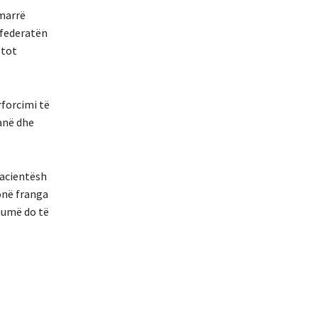
 marrë
nfederatën
stot
.
rforcimi të
anë dhe
pacientësh
ionë franga
shumë do të