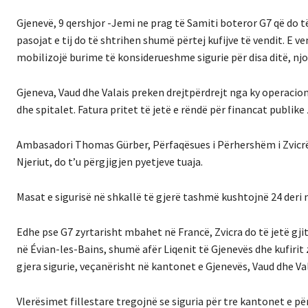
Gjenevë, 9 qershjor -Jemi ne prag të Samiti boteror G7 që do t
pasojat e tij do të shtrihen shumë përtej kufijve të vendit. E 
mobilizojë burime të konsiderueshme sigurie për disa ditë, nj
Gjeneva, Vaud dhe Valais preken drejtpërdrejt nga ky operacion 
dhe spitalet. Fatura pritet të jetë e rëndë për financat publike
Ambasadori Thomas Gürber, Përfaqësues i Përhershëm i Zvicrës
Njeriut, do t’u përgjigjen pyetjeve tuaja.
Masat e sigurisë në shkallë të gjerë tashmë kushtojnë 24 deri 
Edhe pse G7 zyrtarisht mbahet në Francë, Zvicra do të jetë gji
në Évian-les-Bains, shumë afër Liqenit të Gjenevës dhe kufirit 
gjera sigurie, veçanërisht në kantonet e Gjenevës, Vaud dhe Val
Vlerësimet fillestare tregojnë se siguria për tre kantonet e pë