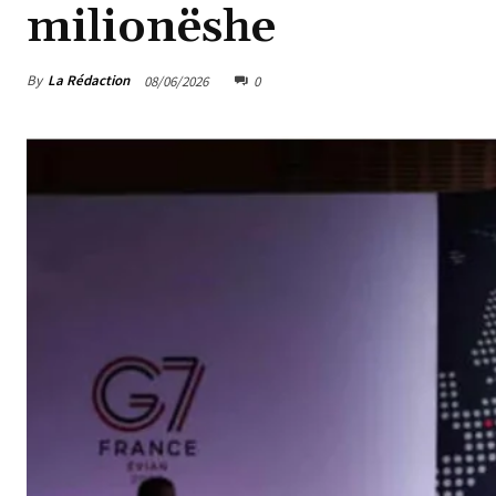
milionëshe
By
La Rédaction
08/06/2026
0