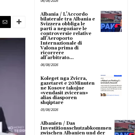
06/08/2026
Albania / L’Accordo
bilaterale tra Albania e
Svizzera obbliga le
parti a negoziare le
controversie relative
all’Aeroporto
Internazionale di
Valona prima di
ricorrere
all’arbitrato...
06/08/2026
Koleget nga Zvicra,
gazetaret e 20Minuten
ne Kosove takojne
«vendasit zviceran»
alias diasporen
shqiptare
05/08/2026
Albanien / Das
Investitionsschutzabkommen
zwischen Albanien und der