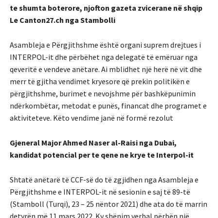
te shumta boterore, njofton gazeta zvicerane në shqip
Le Canton27.ch nga Stambolli
Asambleja e Përgjithshme është organi suprem drejtues i
INTERPOL-it dhe përbëhet nga delegatë të emëruar nga
qeveritë e vendeve anëtare. Ai mblidhet një herë në vit dhe
merr të gjitha vendimet kryesore që prekin politikën e
përgjithshme, burimet e nevojshme për bashkëpunimin
ndërkombëtar, metodat e punës, financat dhe programet e
aktiviteteve. Këto vendime janë në formë rezolut
Gjeneral Major Ahmed Naser al-Raisi nga Dubai,
kandidat potencial per te qene ne krye te Interpol-it
Shtatë anëtarë të CCF-së do të zgjidhen nga Asambleja e
Përgjithshme e INTERPOL-it në sesionin e saj të 89-të
(Stamboll (Turqi), 23 – 25 nëntor 2021) dhe ata do të marrin
detyrën më 11 mars 2022. Ky shënim verbal përbën një