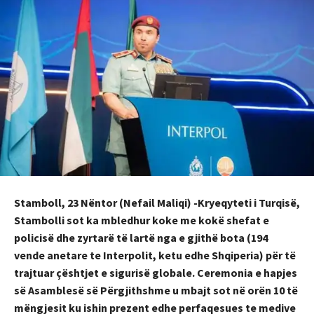
Stamboll, 23 Nëntor (Nefail Maliqi) -Kryeqyteti i Turqisë,
Stambolli sot ka mbledhur koke me kokë shefat e
policisë dhe zyrtarë të lartë nga e gjithë bota (194
vende anetare te Interpolit, ketu edhe Shqiperia) për të
trajtuar çështjet e sigurisë globale. Ceremonia e hapjes
së Asamblesë së Përgjithshme u mbajt sot në orën 10 të
mëngjesit ku ishin prezent edhe perfaqesues te medive