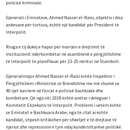
policisë kriminale.
Gjenerali i Emirateve, Ahmed Nasser el-Raisi, objektiv i disa
ankesave për tortura, është një kandidat për President të
Interpolit.
Rruga e tij dukej e hapur për marrjen e drejtimit të
institucionit ndërkombëtar në asamblenë e përgjithshme
të Interpolit të planifikuar për 23-25 ​​nëntor në Stamboll.
Gjeneralmajor Ahmed Nasser el-Raisi është Inspektor i
Përgjithshëm i Ministrisë së Brendshme me më shumë se
40 vjet karrierë në forcat e policisë bashkiake dhe
kombëtare. Që nga viti 2018 është anëtar i deleguar i
Komitetit Ekzekutiv të Interpolit. Problemi i vetëm është
se Emiratet e Bashkuara Arabe, nga të cilat ai është
kandidat, shpesh kritikohen për shkeljet e të drejtave të
njeriut dhe represionin e tyre ndaj kundërshtarëve politikë.