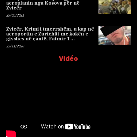
aeroplanin nga Kosova për në
Zvicër
29/05/2021
Zvicër, Krimi i tmerrshëm, u kap në
aeroportin e Zurichüt me kokën e
gjyshes në çantë, Fatmir T…
25/11/2020
Vidéo