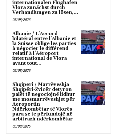
internationalen Flughafen
Vlora zunächst durch
Verhandlungen zu lösen,...
05/08/2026
Albanie / L’Accord
bilatéral entre l’Albanie et
la Suisse oblige les parties
à négocier le différend
relatif à l’Aéroport
international de Vlora
avant tout...
05/08/2026
Shqiperi / Marrëveshja
Shqipëri-Zvicër detyron
palët të negociojnë lidhur
me mosmarrëveshjet për
Aeroportin
Ndërkombëtar të Vlorës
para se te përfundojë në
arbitrazh ndërkombëtar
05/08/2026