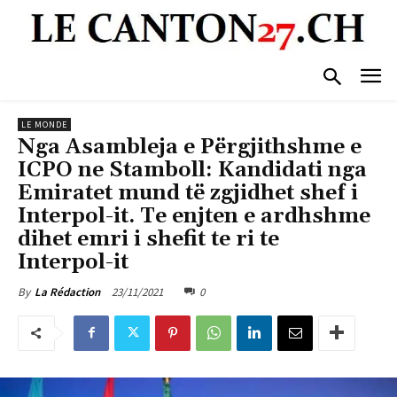
LE MONDE
Nga Asambleja e Përgjithshme e
ICPO ne Stamboll: Kandidati nga
Emiratet mund të zgjidhet shef i
Interpol-it. Te enjten e ardhshme
dihet emri i shefit te ri te
Interpol-it
23/11/2021
0
By
La Rédaction