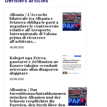
Derniers articles
Albania / L’Accordo
bilaterale tra Albania e
Svizzera obbliga le parti a
negoziare le controversie
relative all’Aeroporto
Internazionale di Valona
prima di ricorrere
all’arbitrato...
06/08/2026
Koleget nga Zvicra,
gazetaret e 20Minuten ne
Kosove takojne «vendasit
zviceran» alias diasporen
shqiptare
05/08/2026
Albanien / Das
Investitionsschutzabkommen
zwischen Albanien und der
Schweiz verpflichtet die
Parteien, den Streit über den