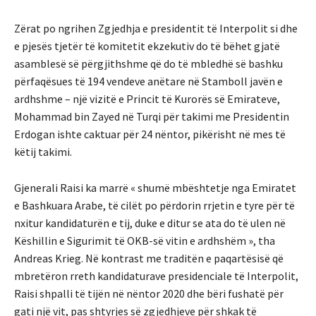
Zërat po ngrihen Zgjedhja e presidentit të Interpolit si dhe
e pjesës tjetër të komitetit ekzekutiv do të bëhet gjatë
asamblesë së përgjithshme që do të mbledhë së bashku
përfaqësues të 194 vendeve anëtare në Stamboll javën e
ardhshme – një vizitë e Princit të Kurorës së Emirateve,
Mohammad bin Zayed në Turqi për takimi me Presidentin
Erdogan ishte caktuar për 24 nëntor, pikërisht në mes të
këtij takimi.
Gjenerali Raisi ka marrë « shumë mbështetje nga Emiratet
e Bashkuara Arabe, të cilët po përdorin rrjetin e tyre për të
nxitur kandidaturën e tij, duke e ditur se ata do të ulen në
Këshillin e Sigurimit të OKB-së vitin e ardhshëm », tha
Andreas Krieg. Në kontrast me traditën e paqartësisë që
mbretëron rreth kandidaturave presidenciale të Interpolit,
Raisi shpalli të tijën në nëntor 2020 dhe bëri fushatë për
gati një vit, pas shtyrjes së zgjedhjeve për shkak të