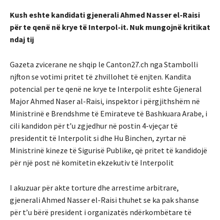
Kush eshte kandidati gjenerali Ahmed Nasser el-Raisi
për te qenë në krye të Interpol-it. Nuk mungojnë kritikat
ndaj tij
Gazeta zvicerane ne shqip le Canton27.ch nga Stambolli
njfton se votimi pritet të zhvillohet të enjten. Kandita
potencial per te qenë ne krye te Interpolit eshte Gjeneral
Major Ahmed Naser al-Raisi, inspektor i përgjithshëm në
Ministrinë e Brendshme të Emirateve të Bashkuara Arabe, i
cili kandidon për t’u zgjedhur në postin 4-vjeçar të
presidentit të Interpolit si dhe Hu Binchen, zyrtar në
Ministrinë kineze të Sigurisë Publike, që pritet të kandidojë
për një post në komitetin ekzekutiv të Interpolit
I akuzuar për akte torture dhe arrestime arbitrare,
gjenerali Ahmed Nasser el-Raisi thuhet se ka pak shanse
për t’u bërë president i organizatës ndërkombëtare të