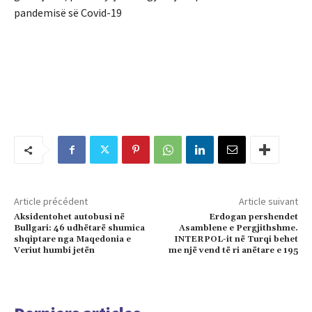
pandemisë së Covid-19
Article précédent
Article suivant
Aksidentohet autobusi në
Erdogan pershendet
Bullgari: 46 udhëtarë shumica
Asamblene e Pergjithshme.
shqiptare nga Maqedonia e
INTERPOL-it në Turqi behet
Veriut humbi jetën
me një vend të ri anëtare e 195