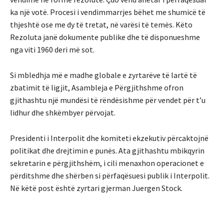
ka një votë. Procesi i vendimmarrjes bëhet me shumicë të
thjeshtë ose me dy të tretat, në varësi të temës. Këto
Rezoluta janë dokumente publike dhe të disponueshme
nga viti 1960 deri më sot.
Si mbledhja më e madhe globale e zyrtarëve të lartë të
zbatimit të ligjit, Asambleja e Përgjithshme ofron
gjithashtu një mundësi të rëndësishme për vendet për t’u
lidhur dhe shkëmbyer përvojat.
Presidenti i Interpolit dhe komiteti ekzekutiv përcaktojnë
politikat dhe drejtimin e punës. Ata gjithashtu mbikqyrin
sekretarin e përgjithshëm, i cili menaxhon operacionet e
përditshme dhe shërben si përfaqësuesi publik i Interpolit.
Në këtë post është zyrtari gjerman Juergen Stock.