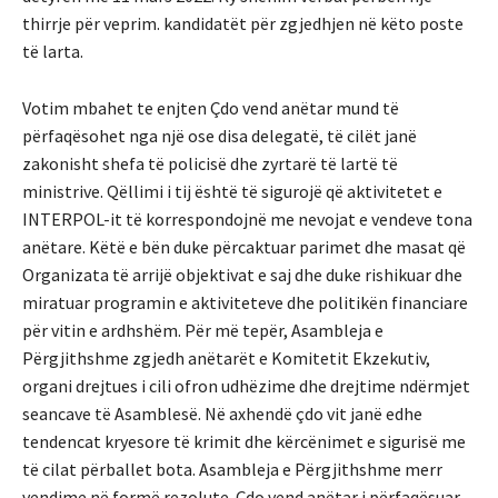
thirrje për veprim. kandidatët për zgjedhjen në këto poste
të larta.
Votim mbahet te enjten Çdo vend anëtar mund të
përfaqësohet nga një ose disa delegatë, të cilët janë
zakonisht shefa të policisë dhe zyrtarë të lartë të
ministrive. Qëllimi i tij është të sigurojë që aktivitetet e
INTERPOL-it të korrespondojnë me nevojat e vendeve tona
anëtare. Këtë e bën duke përcaktuar parimet dhe masat që
Organizata të arrijë objektivat e saj dhe duke rishikuar dhe
miratuar programin e aktiviteteve dhe politikën financiare
për vitin e ardhshëm. Për më tepër, Asambleja e
Përgjithshme zgjedh anëtarët e Komitetit Ekzekutiv,
organi drejtues i cili ofron udhëzime dhe drejtime ndërmjet
seancave të Asamblesë. Në axhendë çdo vit janë edhe
tendencat kryesore të krimit dhe kërcënimet e sigurisë me
të cilat përballet bota. Asambleja e Përgjithshme merr
vendime në formë rezolute. Çdo vend anëtar i përfaqësuar