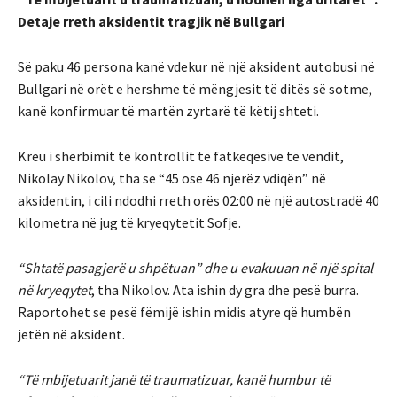
Detaje rreth aksidentit tragjik në Bullgari
Së paku 46 persona kanë vdekur në një aksident autobusi në
Bullgari në orët e hershme të mëngjesit të ditës së sotme,
kanë konfirmuar të martën zyrtarë të këtij shteti.
Kreu i shërbimit të kontrollit të fatkeqësive të vendit,
Nikolay Nikolov, tha se “45 ose 46 njerëz vdiqën” në
aksidentin, i cili ndodhi rreth orës 02:00 në një autostradë 40
kilometra në jug të kryeqytetit Sofje.
“Shtatë pasagjerë u shpëtuan” dhe u evakuuan në një spital
në kryeqytet
, tha Nikolov. Ata ishin dy gra dhe pesë burra.
Raportohet se pesë fëmijë ishin midis atyre që humbën
jetën në aksident.
“Të mbijetuarit janë të traumatizuar, kanë humbur të