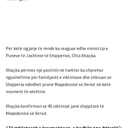
Për këtë ngjarje të rëndë ka reaguar edhe ministrja e
Punëve të Jashtme të Shqipërisë, Olta Xhaçka.
Xhaçka përmes një postimi në twitter ka shprehur
ngushëllime për familjarët e viktimave dhe shkruan se
Shqipëria ndodhet pranë Maqedonisë së Veriut në këtë
moment të vështirë.
Xhaçka konfirmon se 45 viktimat janë shqiptarë të
Maqedonisë së Veriut.
“Të mbijetuarit u traumatizuan, u hodhën nga dritarët”: