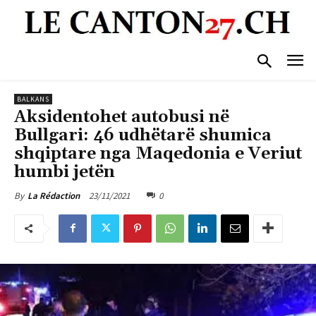
BALKANS
Aksidentohet autobusi në
Bullgari: 46 udhëtarë shumica
shqiptare nga Maqedonia e Veriut
humbi jetën
23/11/2021
0
By
La Rédaction