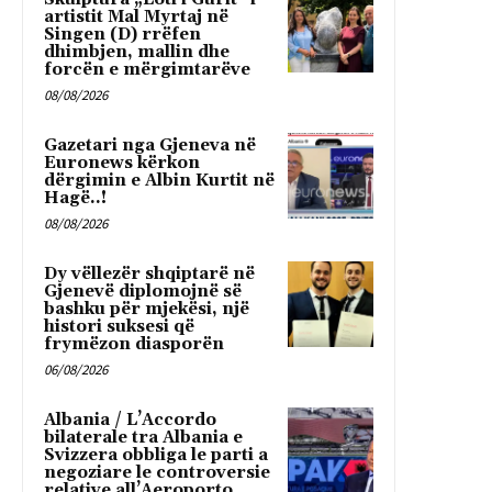
artistit Mal Myrtaj në
Singen (D) rrëfen
dhimbjen, mallin dhe
forcën e mërgimtarëve
08/08/2026
Gazetari nga Gjeneva në
Euronews kërkon
dërgimin e Albin Kurtit në
Hagë..!
08/08/2026
Dy vëllezër shqiptarë në
Gjenevë diplomojnë së
bashku për mjekësi, një
histori suksesi që
frymëzon diasporën
06/08/2026
Albania / L’Accordo
bilaterale tra Albania e
Svizzera obbliga le parti a
negoziare le controversie
relative all’Aeroporto