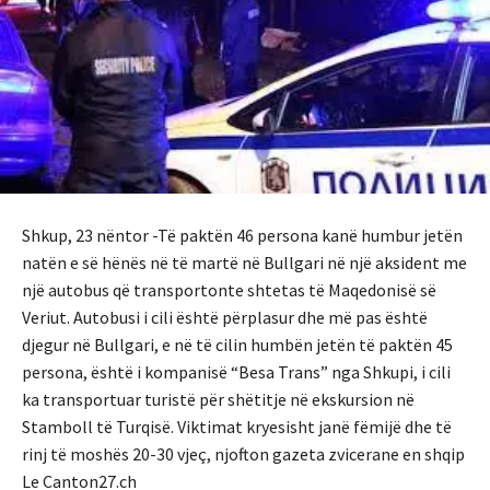
Shkup, 23 nëntor -Të paktën 46 persona kanë humbur jetën
natën e së hënës në të martë në Bullgari në një aksident me
një autobus që transportonte shtetas të Maqedonisë së
Veriut.
Autobusi i cili është përplasur dhe më pas është
djegur në Bullgari, e në të cilin humbën jetën të paktën 45
persona, është i kompanisë “Besa Trans” nga Shkupi, i cili
ka transportuar turistë për shëtitje në ekskursion në
Stamboll të Turqisë. Viktimat kryesisht janë fëmijë dhe të
rinj të moshës 20-30 vjeç, njofton gazeta zvicerane en shqip
Le Canton27.ch