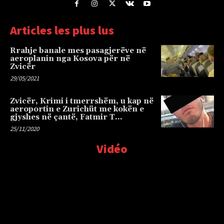
Articles les plus lus
Rrahje banale mes pasagjerëve në
aeroplanin nga Kosova për në
Zvicër
29/05/2021
Zvicër, Krimi i tmerrshëm, u kap në
aeroportin e Zurichüt me kokën e
gjyshes në çantë, Fatmir T…
25/11/2020
Vidéo