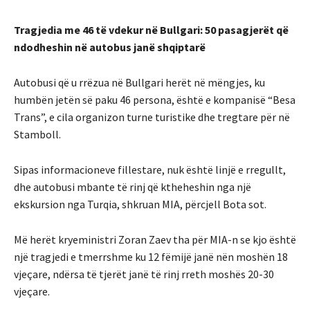
Tragjedia me 46 të vdekur në Bullgari: 50 pasagjerët që
ndodheshin në autobus janë shqiptarë
Autobusi që u rrëzua në Bullgari herët në mëngjes, ku
humbën jetën së paku 46 persona, është e kompanisë “Besa
Trans”, e cila organizon turne turistike dhe tregtare për në
Stamboll.
Sipas informacioneve fillestare, nuk është linjë e rregullt,
dhe autobusi mbante të rinj që ktheheshin nga një
ekskursion nga Turqia, shkruan MIA, përcjell Bota sot.
Më herët kryeministri Zoran Zaev tha për MIA-n se kjo është
një tragjedi e tmerrshme ku 12 fëmijë janë nën moshën 18
vjeçare, ndërsa të tjerët janë të rinj rreth moshës 20-30
vjeçare.