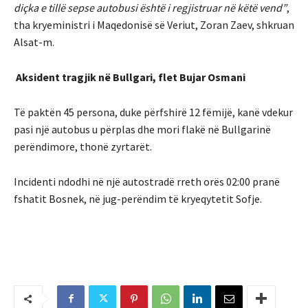
diçka e tillë sepse autobusi është i regjistruar në këtë vend”
,
tha kryeministri i Maqedonisë së Veriut, Zoran Zaev, shkruan
Alsat-m.
Aksident tragjik në Bullgari, flet Bujar Osmani
Të paktën 45 persona, duke përfshirë 12 fëmijë, kanë vdekur
pasi një autobus u përplas dhe mori flakë në Bullgarinë
perëndimore, thonë zyrtarët.
Incidenti ndodhi në një autostradë rreth orës 02:00 pranë
fshatit Bosnek, në jug-perëndim të kryeqytetit Sofje.