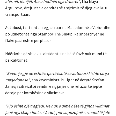
afërmit, fëmijët. Ata u hodhën nga dritaret”
, tha Maya
Arguirova, drejtuese e qendrës së trajtimit të djegieve ku u
transportuan.
Autobusi, i cili ishte i regjistruar në Maqedoninë e Veriut dhe
po udhëtonte nga Stambolli në Shkup, ka shpërthyer në
flakë pasi është përplasur.
Ndërkohë që shkaku i aksidentit në këtë fazë nuk mund të
përcaktohet.
“E vetmja gjë që është e qartë është se autobusi kishte targa
maqedonase”
, tha kryeministri bullgar në detyrë Stefan
Janev, i cili vizitoi vendin e ngjarjes dhe refuzoi të jepte
detaje për kombësinë e viktimave.
“Kjo është një tragjedi. Ne nuk e dimë nëse të gjitha viktimat
janë nga Maqedonia e Veriut, por supozojmë se mund të jetë