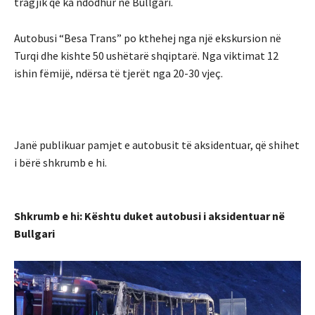
tragjik që ka ndodhur në Bullgari.
Autobusi “Besa Trans” po kthehej nga një ekskursion në
Turqi dhe kishte 50 ushëtarë shqiptarë. Nga viktimat 12
ishin fëmijë, ndërsa të tjerët nga 20-30 vjeç.
Janë publikuar pamjet e autobusit të aksidentuar, që shihet
i bërë shkrumb e hi.
Shkrumb e hi: Kështu duket autobusi i aksidentuar në
Bullgari