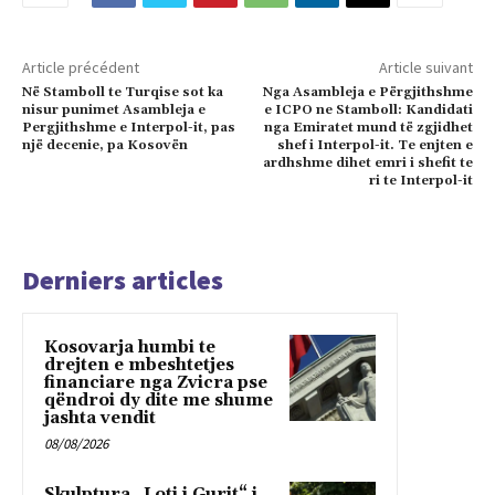
Article précédent
Article suivant
Në Stamboll te Turqise sot ka
Nga Asambleja e Përgjithshme
nisur punimet Asambleja e
e ICPO ne Stamboll: Kandidati
Pergjithshme e Interpol-it, pas
nga Emiratet mund të zgjidhet
një decenie, pa Kosovën
shef i Interpol-it. Te enjten e
ardhshme dihet emri i shefit te
ri te Interpol-it
Derniers articles
Kosovarja humbi te
drejten e mbeshtetjes
financiare nga Zvicra pse
qëndroi dy dite me shume
jashta vendit
08/08/2026
Skulptura „Loti i Gurit“ i