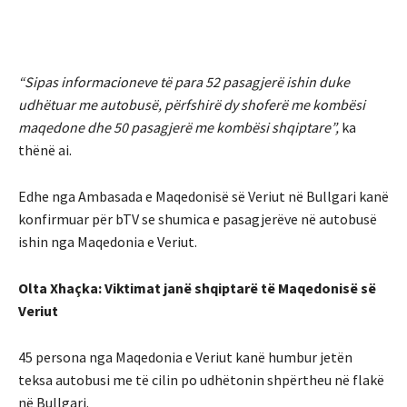
“Sipas informacioneve të para 52 pasagjerë ishin duke
udhëtuar me autobusë, përfshirë dy shoferë me kombësi
maqedone dhe 50 pasagjerë me kombësi shqiptare”,
ka
thënë ai.
Edhe nga Ambasada e Maqedonisë së Veriut në Bullgari kanë
konfirmuar për bTV se shumica e pasagjerëve në autobusë
ishin nga Maqedonia e Veriut.
Olta Xhaçka: Viktimat janë shqiptarë të Maqedonisë së
Veriut
45 persona nga Maqedonia e Veriut kanë humbur jetën
teksa autobusi me të cilin po udhëtonin shpërtheu në flakë
në Bullgari.