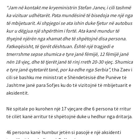
“Jam në kontakt me kryeministrin Stefan Janev, i cili tashmë
ka vizituar udhëtarët. Pata mundësinë të bisedoja me një nga
të mbijetuarit. Ai shpjegoi se ata ishin duke fjetur në autobus
kur u dëgjua një shpërthim i fortë. Ata kanë mundur të
thyejnë njërën nga xhamat dhe të shpëtojnë disa persona.
Fatkeqësisht, të tjerët dështuan. Është një tragjedi e
tmerrshme sepse shumica e tyre janë fëmijë, 12 fëmijë janë
nën 18 vjeç, dhe të tjerët janë të rinj rreth 20-30 vjeç. Shumica
e tyre janë qytetarët tanë, por ka edhe nga Serbia”,
tha Zaev i
cili së bashku me ministrat e Shëndetësisë dhe Punëve të
Jashtme janë para Sofjes ku do të vizitojnë të mbijetuarit e
aksidentit.
Në spitale po kurohen një 17 vjeçare dhe 6 persona të rritur
të cilët kanë arritur të shpëtojnë duke u hedhur nga dritarja.
46 persona kanë humbur jetën si pasojë e një aksidenti