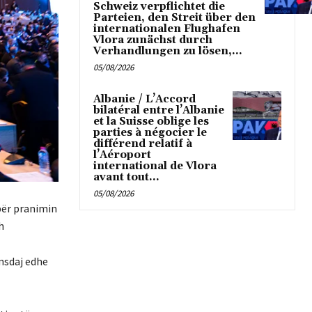
Schweiz verpflichtet die
Parteien, den Streit über den
internationalen Flughafen
Vlora zunächst durch
Verhandlungen zu lösen,...
05/08/2026
Albanie / L’Accord
bilatéral entre l’Albanie
et la Suisse oblige les
parties à négocier le
différend relatif à
l’Aéroport
international de Vlora
avant tout...
05/08/2026
për pranimin
h
nsdaj edhe