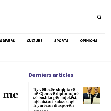
TS DIVERS
CULTURE
SPORTS
OPINIONS
Derniers articles
Dy vëllezër shqiptarë
t me
në Gjenevë diplomojnë
së bashku për mjekësi,
një histori suksesi që
frymëzon diasporën