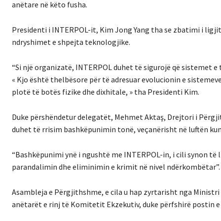
anëtare në këto fusha.
Presidenti i INTERPOL-it, Kim Jong Yang tha se zbatimi i ligji
ndryshimet e shpejta teknologjike.
“Si një organizatë, INTERPOL duhet të sigurojë që sistemet e 
« Kjo është thelbësore për të adresuar evolucionin e sisteme
plotë të botës fizike dhe dixhitale, » tha Presidenti Kim.
Duke përshëndetur delegatët, Mehmet Aktaş, Drejtori i Përgji
duhet të rrisim bashkëpunimin tonë, veçanërisht në luftën kun
“Bashkëpunimi ynë i ngushtë me INTERPOL-in, i cili synon të li
parandalimin dhe eliminimin e krimit në nivel ndërkombëtar”.
Asambleja e Përgjithshme, e cila u hap zyrtarisht nga Ministr
anëtarët e rinj të Komitetit Ekzekutiv, duke përfshirë postin e