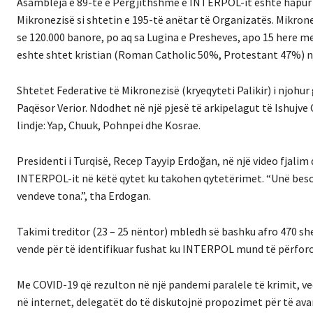
Asambleja e 89-të e Përgjithshme e INTERPOL-it është hapur n
Mikronezisë si shtetin e 195-të anëtar të Organizatës. Mikrone
se 120.000 banore, po aq sa Lugina e Presheves, apo 15 here m
eshte shtet kristian (Roman Catholic 50%, Protestant 47%) nj
Shtetet Federative të Mikronezisë (kryeqyteti Palikir) i njohu
Paqësor Verior. Ndodhet në një pjesë të arkipelagut të Ishujv
lindje: Yap, Chuuk, Pohnpei dhe Kosrae.
Presidenti i Turqisë, Recep Tayyip Erdoğan, në një video fjali
INTERPOL-it në këtë qytet ku takohen qytetërimet. “Unë besoj 
vendeve tona.”, tha Erdogan.
Takimi treditor (23 – 25 nëntor) mbledh së bashku afro 470 shef
vende për të identifikuar fushat ku INTERPOL mund të përforco
Me COVID-19 që rezulton në një pandemi paralele të krimit, ve
në internet, delegatët do të diskutojnë propozimet për të av