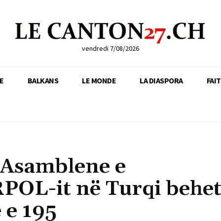
vendredi 7/08/2026
E
BALKANS
LE MONDE
LA DIASPORA
FAI
 Asamblene e
POL-it në Turqi behe
 e 195