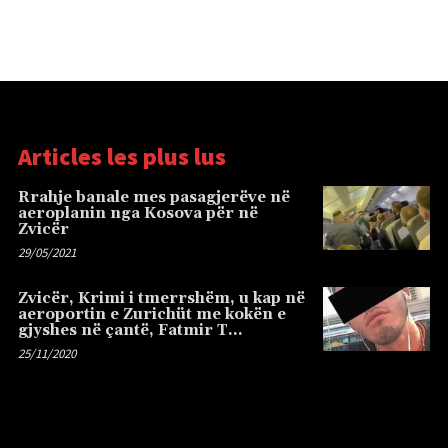
Articles les plus lus
Rrahje banale mes pasagjerëve në
aeroplanin nga Kosova për në
Zvicër
29/05/2021
Zvicër, Krimi i tmerrshëm, u kap në
aeroportin e Zurichüt me kokën e
gjyshes në çantë, Fatmir T…
25/11/2020