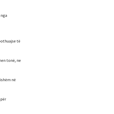
a nga
pothuajse të
men tonë, ne
ësishëm në
 për