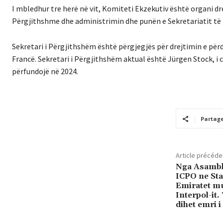
I mbledhur tre herë në vit, Komiteti Ekzekutiv është organi d
Përgjithshme dhe administrimin dhe punën e Sekretariatit të
Sekretari i Përgjithshëm është përgjegjës për drejtimin e për
Francë. Sekretari i Përgjithshëm aktual është Jürgen Stock, i ci
përfundojë në 2024.
Partag
Article précéde
Nga Asamble
ICPO ne Sta
Emiratet mu
Interpol-it
dihet emri i 