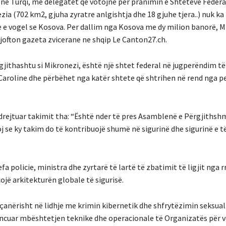
ë Turqi, me delegatët që votojnë për pranimin e Shteteve Federa
zia (702 km2, gjuha zyratre anlgishtja dhe 18 gjuhe tjera..) nuk 
e e vogel se Kosova. Per dallim nga Kosova me dy milion banorë, 
ofton gazeta zvicerane ne shqip Le Canton27.ch.
r gjithashtu si Mikronezi, është një shtet federal në jugperëndim t
e Caroline dhe përbëhet nga katër shtete që shtrihen në rend nga 
m drejtuar takimit tha: “Është nder të pres Asamblenë e Përgjithsh
se ky takim do të kontribuojë shumë në sigurinë dhe sigurinë e të
a policie, ministra dhe zyrtarë të lartë të zbatimit të ligjit nga r
jë arkitekturën globale të sigurisë.
çanërisht në lidhje me krimin kibernetik dhe shfrytëzimin seksual
ancuar mbështetjen teknike dhe operacionale të Organizatës për 