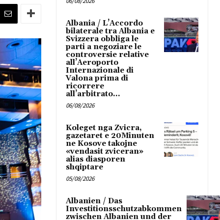
06/08/2026
Albania / L’Accordo
bilaterale tra Albania e
Svizzera obbliga le
parti a negoziare le
controversie relative
all’Aeroporto
Internazionale di
Valona prima di
ricorrere
all’arbitrato...
06/08/2026
Koleget nga Zvicra,
gazetaret e 20Minuten
ne Kosove takojne
«vendasit zviceran»
alias diasporen
shqiptare
05/08/2026
Albanien / Das
Investitionsschutzabkommen
zwischen Albanien und der