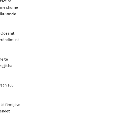
tive të
ka me shume
Mikronezia
ë Oqeanit
perëndimi në
me të
 gjitha
reth 160
 të fëmijëve
vendet