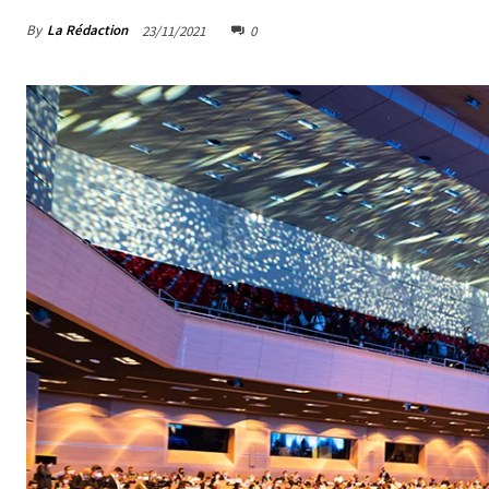
By
La Rédaction
23/11/2021
0