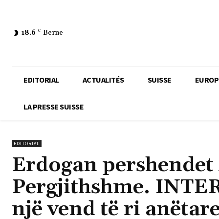
18.6
C
Berne
EDITORIAL
ACTUALITÉS
SUISSE
EUROP
LA PRESSE SUISSE
EDITORIAL
Erdogan pershendet
Pergjithshme. INTER
një vend të ri anëtare