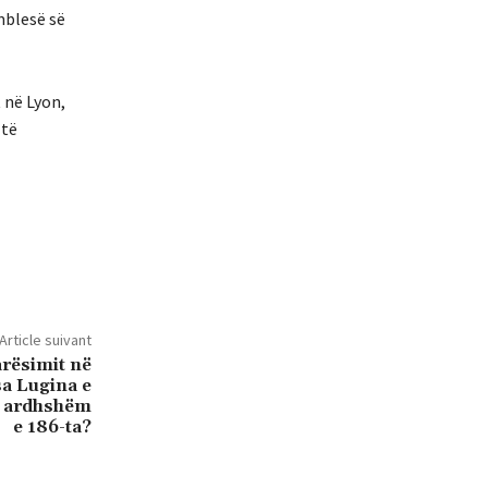
mblesë së
 në Lyon,
 të
Article suivant
arësimit në
sa Lugina e
e ardhshëm
e 186-ta?