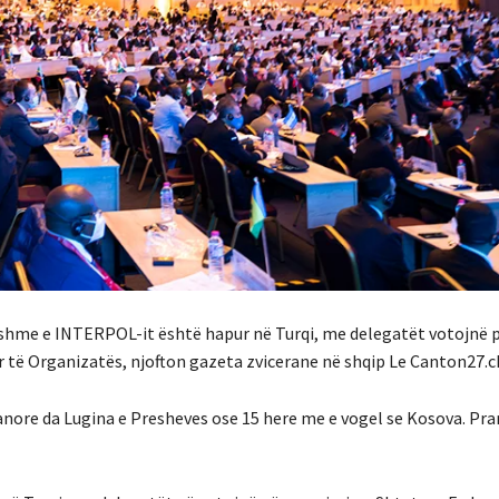
hshme e INTERPOL-it është hapur në Turqi, me delegatët votojnë 
ar të Organizatës, njofton gazeta zvicerane në shqip Le Canton27.c
anore da Lugina e Presheves ose 15 here me e vogel se Kosova. Pra