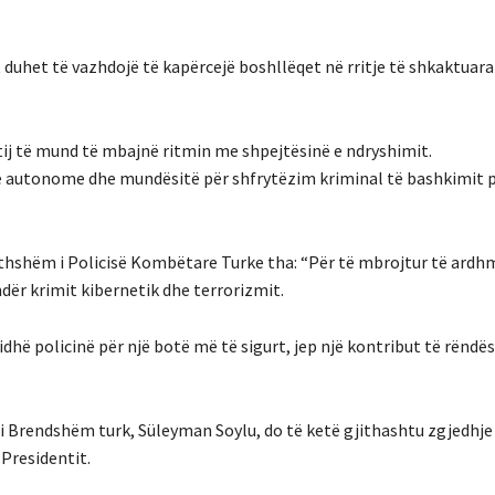
t duhet të vazhdojë të kapërcejë boshllëqet në rritje të shkaktuar
tij të mund të mbajnë ritmin me shpejtësinë e ndryshimit.
ve autonome dhe mundësitë për shfrytëzim kriminal të bashkimit 
thshëm i Policisë Kombëtare Turke tha: “Për të mbrojtur të ardh
dër krimit kibernetik dhe terrorizmit.
dhë policinë për një botë më të sigurt, jep një kontribut të rënd
i i Brendshëm turk, Süleyman Soylu, do të ketë gjithashtu zgjedhje
 Presidentit.