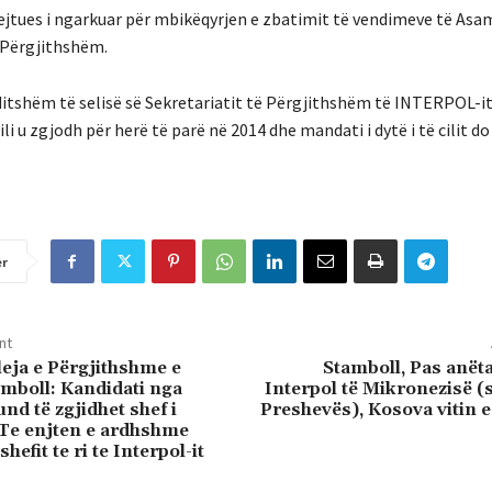
rejtues i ngarkuar për mbikëqyrjen e zbatimit të vendimeve të Asa
 Përgjithshëm.
ditshëm të selisë së Sekretariatit të Përgjithshëm të INTERPOL-it
li u zgjodh për herë të parë në 2014 dhe mandati i dytë i të cilit do
er
nt
ja e Përgjithshme e
Stamboll, Pas anët
mboll: Kandidati nga
Interpol të Mikronezisë (
nd të zgjidhet shef i
Preshevës), Kosova vitin 
. Te enjten e ardhshme
shefit te ri te Interpol-it