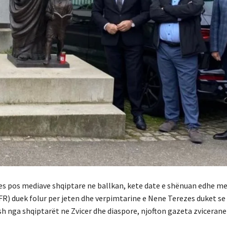
zes pos mediave shqiptare ne ballkan, kete date e shënuan edhe m
FR) duek folur per jeten dhe verpimtarine e Nene Terezes duket se 
kash nga shqiptarët ne Zvicer dhe diaspore, njofton gazeta zvicerane