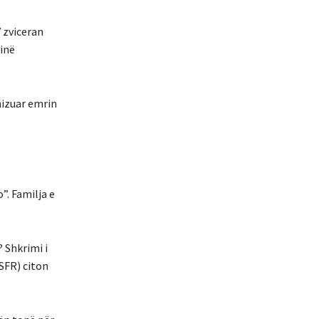
 zviceran
inë
nizuar emrin
”. Familja e
 Shkrimi i
(SFR) citon