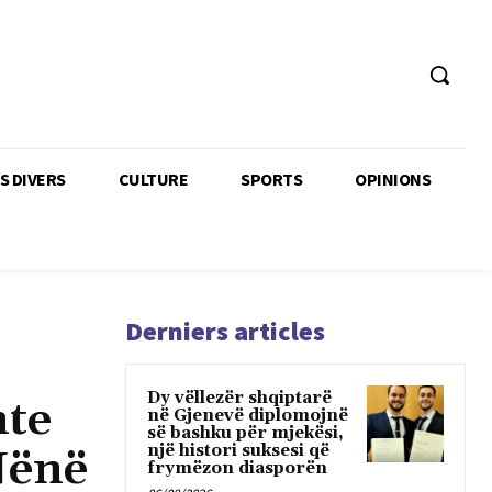
TS DIVERS
CULTURE
SPORTS
OPINIONS
Derniers articles
Dy vëllezër shqiptarë
nte
në Gjenevë diplomojnë
së bashku për mjekësi,
një histori suksesi që
Nënë
frymëzon diasporën