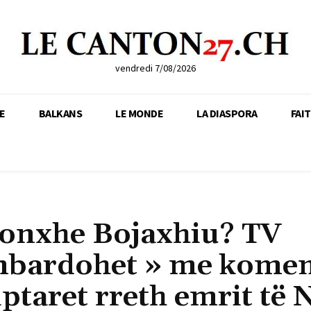
vendredi 7/08/2026
E
BALKANS
LE MONDE
LA DIASPORA
FAI
Gonxhe Bojaxhiu? TV
ombardohet » me kome
ptaret rreth emrit të 