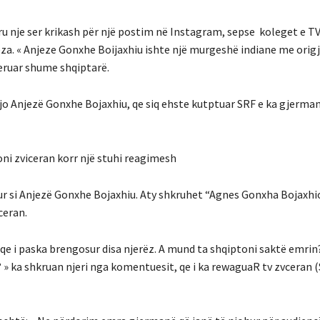
ru nje ser krikash për një postim në Instagram, sepse koleget e TV
a. « Anjeze Gonxhe Boijaxhiu ishte një murgeshë indiane me origj
meruar shume shqiptarë.
jo Anjezë Gonxhe Bojaxhiu, qe siq ehste kutptuar SRF e ka gjerma
oni zviceran korr një stuhi reagimesh
ur si Anjezë Gonxhe Bojaxhiu. Aty shkruhet “Agnes Gonxha Bojaxhio
ceran.
qe i paska brengosur disa njerëz. A mund ta shqiptoni saktë emrin?
? » ka shkruan njeri nga komentuesit, qe i ka rewaguaR tv zvceran 