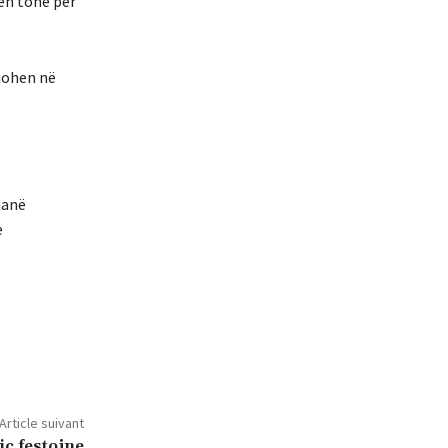
ën tonë për
hohen në
janë
e
Article suivant
c festojne