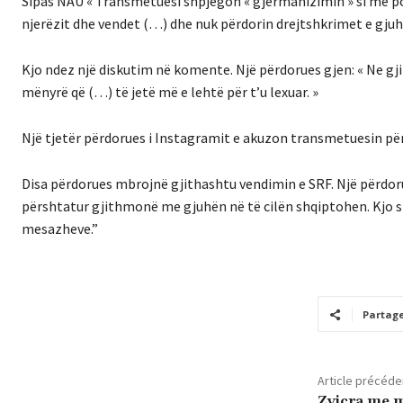
Sipas NAU « Transmetuesi shpjegon « gjermanizimin » si më p
njerëzit dhe vendet (…) dhe nuk përdorin drejtshkrimet e gjuh
Kjo ndez një diskutim në komente. Një përdorues gjen: « Ne 
mënyrë që (…) të jetë më e lehtë për t’u lexuar. »
Një tjetër përdorues i Instagramit e akuzon transmetuesin për
Disa përdorues mbrojnë gjithashtu vendimin e SRF. Një përdor
përshtatur gjithmonë me gjuhën në të cilën shqiptohen. Kjo 
mesazheve.”
Partag
Article précéde
Zvicra me m