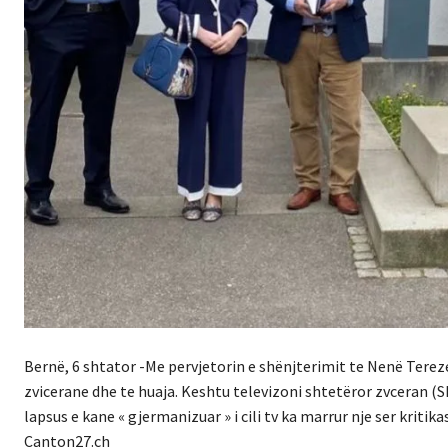
Bernë, 6 shtator -Me pervjetorin e shënjterimit te Nenë Tere
zvicerane dhe te huaja. Keshtu televizoni shtetëror zvceran (S
lapsus e kane « gjermanizuar » i cili tv ka marrur nje ser kriti
Canton27.ch