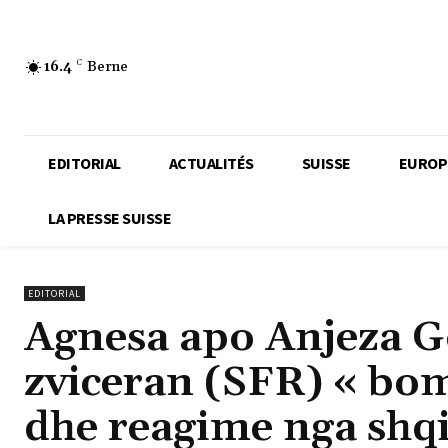
16.4
C
Berne
EDITORIAL
ACTUALITÉS
SUISSE
EUROP
LA PRESSE SUISSE
EDITORIAL
Agnesa apo Anjeza 
zviceran (SFR) « b
dhe reagime nga shqi