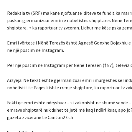
Redaksia tv (SRF) ma kane njoftuar se diteve te fundit ka marr
paskan gjermanizuar emrin e nobelistes shqiptares Nënë Terez
shqiptare.. » ka raportuar tv zvceran. Lidhur me këte pska ze
Emri i vërtetë i Nënë Terezës është Agnesë Gonxhe Bojaxhiu e 
ne një postim në Instagram.
Për një postim në Instagram për Nënë Terezën († 87), televizi
Arsyeja: Në tekst është gjermanizuar emri i murgeshës së lind
nobelistit të Paqes kishte rrënjë shqiptare, ka raportuar tv zvi
Fakti që emri është ndryshuar – si zakonisht në shumë vende – 
emrave shqiptarë nuk duhet të jetë më kaq i ndërlikuar, apo jo
gazeta zvicerane Le Canton27.ch