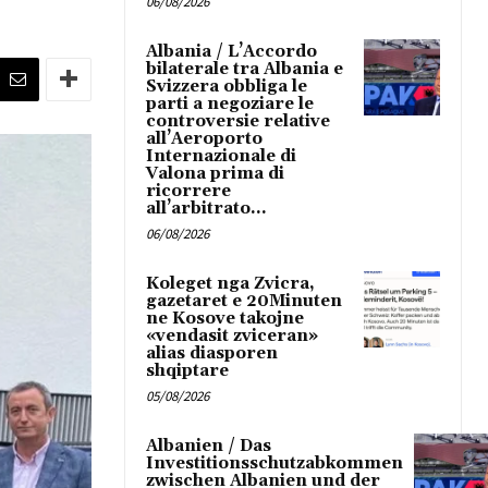
06/08/2026
Albania / L’Accordo
bilaterale tra Albania e
Svizzera obbliga le
parti a negoziare le
controversie relative
all’Aeroporto
Internazionale di
Valona prima di
ricorrere
all’arbitrato...
06/08/2026
Koleget nga Zvicra,
gazetaret e 20Minuten
ne Kosove takojne
«vendasit zviceran»
alias diasporen
shqiptare
05/08/2026
Albanien / Das
Investitionsschutzabkommen
zwischen Albanien und der