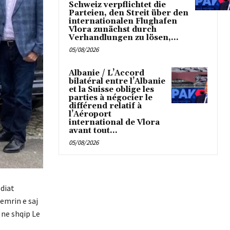
Schweiz verpflichtet die
Parteien, den Streit über den
internationalen Flughafen
Vlora zunächst durch
Verhandlungen zu lösen,...
05/08/2026
Albanie / L’Accord
bilatéral entre l’Albanie
et la Suisse oblige les
parties à négocier le
différend relatif à
l’Aéroport
international de Vlora
avant tout...
05/08/2026
ediat
emrin e saj
 ne shqip Le