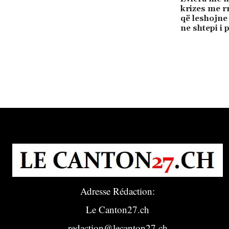
krizes me r
që leshojn
ne shtepi i 
Adresse Rédaction:
Le Canton27.ch
redaction@lecanton27.ch