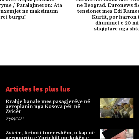
ryme / Paralajmeron: Ata
ne Beograd. Euronews fl
e nxemjet ne maksimum
tensionet mes Edi Rames
pret burgu!
Kurtit, por harron 
dhunimet e 20 mi
shqiptare nga shtet
Articles les plus lus
Rrahje banale mes pasagjerëve në
aeroplanin nga Kosova për në
Zvicër
29/05/2021
Zvicër, Krimi i tmerrshëm, u kap në
aeroportin e Zurichüt me kokën e