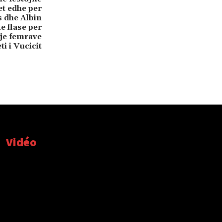
et edhe per
 dhe Albin
te flase per
je femrave
i i Vucicit
Vidéo