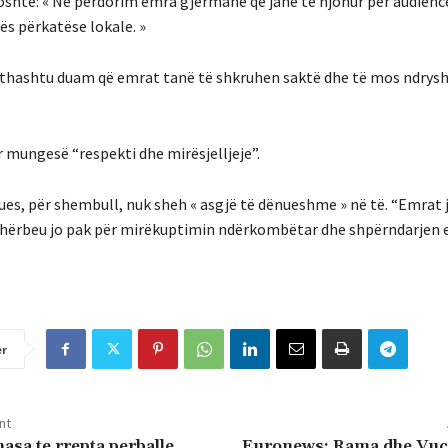
oshtë: « Ne përdorim emra gjermanë që janë të njohur për audienc
ës përkatëse lokale. »
gjithashtu duam që emrat tanë të shkruhen saktë dhe të mos ndrys
 mungesë “respekti dhe mirësjelljeje”.
ues, për shembull, nuk sheh « asgjë të dënueshme » në të. “Emrat 
shërbeu jo pak për mirëkuptimin ndërkombëtar dhe shpërndarjen 
er
nt
asa te rrepta perballe
Euronews: Rama dhe Vuci