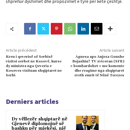
shprehur dyshimet dhe propozimet e tyre për këtë çështje.
Article précédent
Article suivant
Kreu i qeverisë së Serbisë
Agnesa apo Anjeza Gonxhe
vizitoi serbet ne Kosovë, kurse
Bojaxhiu? TV zviceran (SFR)
dy ministra nga Qeveria e
« bombardohet » me komente
Kosoves vizituan shqiptaret ne
dhe reagime nga shqiptaret
Serbi
rreth emrit të Nënë Terezes
Derniers articles
Dy vëllezër shqiptarë në
Gjenevë diplomojnë së
bashku për mjekësi, një