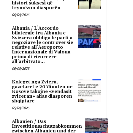
histori suksesi që
frymëzon diasporën
06/08/2026
Albania / L’Accordo
bilaterale tra Albania e
Svizzera obbliga le parti a
negoziare le controversie
relative all’Aeroporto
Internazionale di Valona
prima di ricorrere
all’arbitrato...
06/08/2026
Koleget nga Zvicra,
gazetaret e 20Minuten ne
Kosove takojne «vendasit
zviceran» alias diasporen
shqiptare
05/08/2026
Albanien / Das
Investitionsschutzabkommen
zwischen Albanien und der