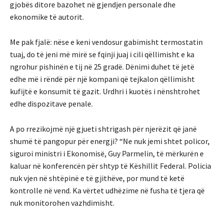
gjobës ditore bazohet në gjendjen personale dhe
ekonomike të autorit.
Me pak fjalë: nëse e keni vendosur gabimisht termostatin
tuaj, do të jeni më mirë se fqinji juaj i cili qëllimisht e ka
ngrohur pishinën e tij në 25 gradë. Dënimi duhet të jetë
edhe më i rëndë për një kompani që tejkalon qëllimisht
kufijtë e konsumit të gazit. Urdhri i kuotës i nënshtrohet
edhe dispozitave penale.
A po rrezikojmë një gjueti shtrigash për njerëzit që janë
shumë të pangopur për energji? “Ne nuk jemi shtet policor,
siguroi ministri i Ekonomisë, Guy Parmelin, të mërkurën e
kaluar në konferencën për shtyp të Këshillit Federal. Policia
nuk vjen në shtëpinë e të gjithëve, por mund të ketë
kontrolle në vend. Ka vërtet udhëzime në fusha të tjera që
nuk monitorohen vazhdimisht.