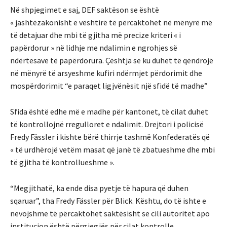
Në shpjegimet e saj, DEF saktëson se është
« jashtëzakonisht e vështirë të përcaktohet në mënyrë më
të detajuar dhe mbi të gjitha më precize kriteri « i
papërdorur » në lidhje me ndalimin e ngrohjes së
ndërtesave të papërdorura. Çështja se ku duhet të qëndrojë
në mënyrë të arsyeshme kufiri ndërmjet përdorimit dhe
mospërdorimit “e paraqet ligjvënësit një sfidë të madhe”
Sfida është edhe më e madhe për kantonet, të cilat duhet
të kontrollojnë rregulloret e ndalimit. Drejtori i policisë
Fredy Fässler i kishte bërë thirrje tashmë Konfederatës që
« të urdhërojë vetëm masat që janë të zbatueshme dhe mbi
të gjitha të kontrollueshme ».
“Megjithatë, ka ende disa pyetje të hapura që duhen
sqaruar”, tha Fredy Fässler për Blick. Kështu, do të ishte e
nevojshme të përcaktohet saktësisht se cili autoritet apo
institucion është përgjegjës për cilat kontrolle.