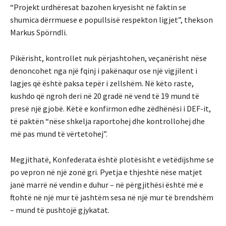
“Projekt urdhëresat bazohen kryesisht në faktin se
shumica dërrmuese e popullsisë respekton ligjet”, thekson
Markus Spörndli.
Pikërisht, kontrollet nuk përjashtohen, veçanërisht nëse
denoncohet nga një fqinj i pakënaqur ose një vigjilent i
lagjes që është paksa tepër i zellshëm. Në këto raste,
kushdo që ngroh deri në 20 gradë në vend të 19 mund të
presë një gjobë. Këtë e konfirmon edhe zëdhënësi i DEF-it,
të paktën “nëse shkelja raportohej dhe kontrollohej dhe
më pas mund të vërtetohej”.
Megjithatë, Konfederata është plotësisht e vetëdijshme se
po vepron në një zonë gri. Pyetja e thjeshtë nëse matjet
janë marrë në vendin e duhur – në përgjithësi është më e
ftohtë në një mur të jashtëm sesa në një mur të brendshëm
– mund të pushtojë gjykatat.