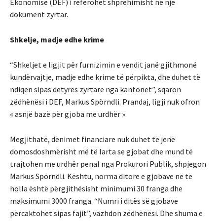
Ekonomisë (DEF) i referohet shprehimisht në një
dokument zyrtar.
Shkelje, madje edhe krime
“Shkeljet e ligjit për furnizimin e vendit janë gjithmonë
kundërvajtje, madje edhe krime të përpikta, dhe duhet të
ndiqen sipas detyrës zyrtare nga kantonet”, sqaron
zëdhënësi i DEF, Markus Spörndli. Prandaj, ligji nuk ofron
« asnjë bazë për gjoba me urdhër ».
Megjithatë, dënimet financiare nuk duhet të jenë
domosdoshmërisht më të larta se gjobat dhe mund të
trajtohen me urdhër penal nga Prokurori Publik, shpjegon
Markus Spörndli. Kështu, norma ditore e gjobave në të
holla është përgjithësisht minimumi 30 franga dhe
maksimumi 3000 franga. “Numri i ditës së gjobave
përcaktohet sipas fajit”, vazhdon zëdhënësi. Dhe shuma e