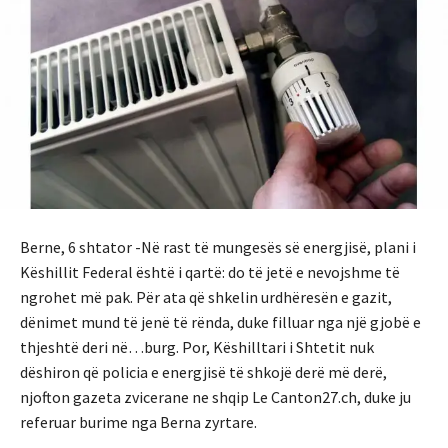
Berne, 6 shtator -Në rast të mungesës së energjisë, plani i
Këshillit Federal është i qartë: do të jetë e nevojshme të
ngrohet më pak. Për ata që shkelin urdhëresën e gazit,
dënimet mund të jenë të rënda, duke filluar nga një gjobë e
thjeshtë deri në…burg. Por, Këshilltari i Shtetit nuk
dëshiron që policia e energjisë të shkojë derë më derë,
njofton gazeta zvicerane ne shqip Le Canton27.ch, duke ju
referuar burime nga Berna zyrtare.