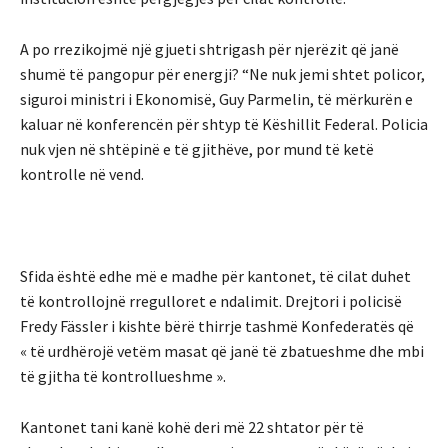
A po rrezikojmë një gjueti shtrigash për njerëzit që janë
shumë të pangopur për energji? “Ne nuk jemi shtet policor,
siguroi ministri i Ekonomisë, Guy Parmelin, të mërkurën e
kaluar në konferencën për shtyp të Këshillit Federal. Policia
nuk vjen në shtëpinë e të gjithëve, por mund të ketë
kontrolle në vend.
Sfida është edhe më e madhe për kantonet, të cilat duhet
të kontrollojnë rregulloret e ndalimit. Drejtori i policisë
Fredy Fässler i kishte bërë thirrje tashmë Konfederatës që
« të urdhërojë vetëm masat që janë të zbatueshme dhe mbi
të gjitha të kontrollueshme ».
Kantonet tani kanë kohë deri më 22 shtator për të