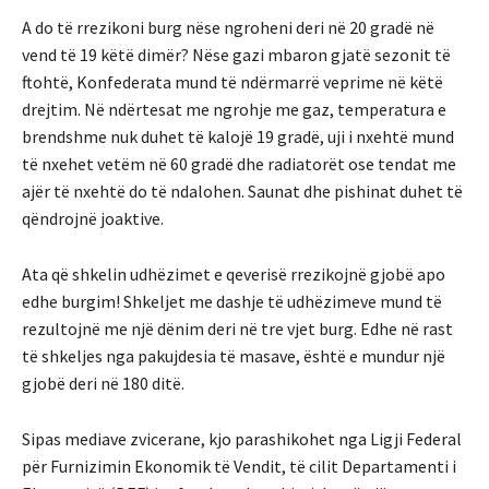
A do të rrezikoni burg nëse ngroheni deri në 20 gradë në
vend të 19 këtë dimër? Nëse gazi mbaron gjatë sezonit të
ftohtë, Konfederata mund të ndërmarrë veprime në këtë
drejtim. Në ndërtesat me ngrohje me gaz, temperatura e
brendshme nuk duhet të kalojë 19 gradë, uji i nxehtë mund
të nxehet vetëm në 60 gradë dhe radiatorët ose tendat me
ajër të nxehtë do të ndalohen. Saunat dhe pishinat duhet të
qëndrojnë joaktive.
Ata që shkelin udhëzimet e qeverisë rrezikojnë gjobë apo
edhe burgim! Shkeljet me dashje të udhëzimeve mund të
rezultojnë me një dënim deri në tre vjet burg. Edhe në rast
të shkeljes nga pakujdesia të masave, është e mundur një
gjobë deri në 180 ditë.
Sipas mediave zvicerane, kjo parashikohet nga Ligji Federal
për Furnizimin Ekonomik të Vendit, të cilit Departamenti i