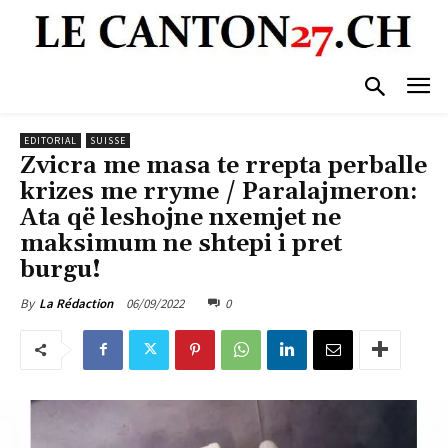
EDITORIAL
SUISSE
Zvicra me masa te rrepta perballe
krizes me rryme / Paralajmeron:
Ata që leshojne nxemjet ne
maksimum ne shtepi i pret
burgu!
06/09/2022
0
By
La Rédaction