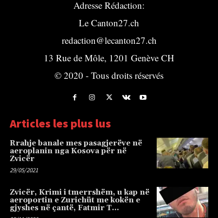
Adresse Rédaction:
Le Canton27.ch
redaction@lecanton27.ch
13 Rue de Môle, 1201 Genève CH
© 2020 - Tous droits réservés
Articles les plus lus
Rrahje banale mes pasagjerëve në
aeroplanin nga Kosova për në
Zvicër
29/05/2021
Zvicër, Krimi i tmerrshëm, u kap në
aeroportin e Zurichüt me kokën e
gjyshes në çantë, Fatmir T…