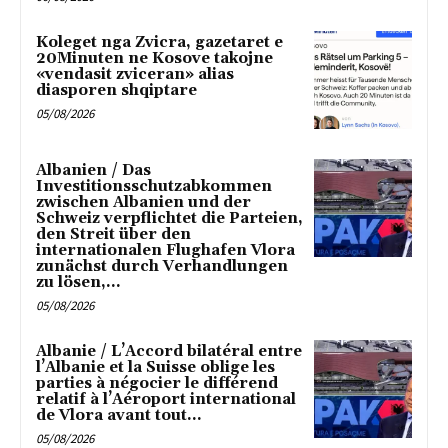
Koleget nga Zvicra, gazetaret e
20Minuten ne Kosove takojne
«vendasit zviceran» alias
diasporen shqiptare
05/08/2026
Albanien / Das
Investitionsschutzabkommen
zwischen Albanien und der
Schweiz verpflichtet die Parteien,
den Streit über den
internationalen Flughafen Vlora
zunächst durch Verhandlungen
zu lösen,...
05/08/2026
Albanie / L’Accord bilatéral entre
l’Albanie et la Suisse oblige les
parties à négocier le différend
relatif à l’Aéroport international
de Vlora avant tout...
05/08/2026