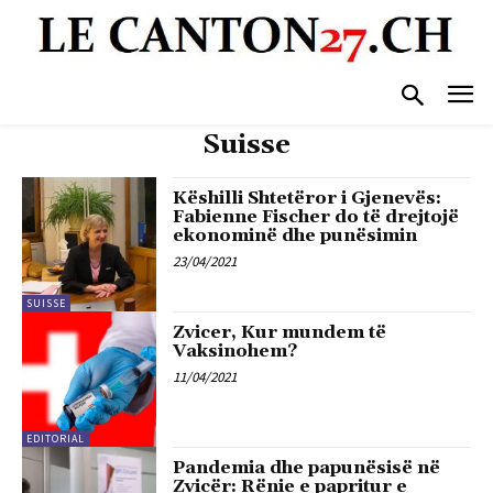
Suisse
Këshilli Shtetëror i Gjenevës:
Fabienne Fischer do të drejtojë
ekonominë dhe punësimin
23/04/2021
SUISSE
Zvicer, Kur mundem të
Vaksinohem?
11/04/2021
EDITORIAL
Pandemia dhe papunësisë në
Zvicër: Rënie e papritur e