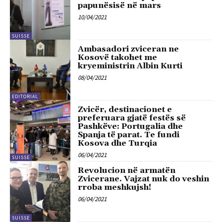
papunësisë në mars
10/04/2021
SUISSE
Ambasadori zviceran ne
Kosovë takohet me
kryeministrin Albin Kurti
08/04/2021
EDITORIAL
Zvicër, destinacionet e
preferuara gjatë festës së
Pashkëve: Portugalia dhe
Spanja të parat. Te fundi
Kosova dhe Turqia
06/04/2021
SUISSE
Revolucion në armatën
Zvicerane. Vajzat nuk do veshin
rroba meshkujsh!
06/04/2021
SUISSE