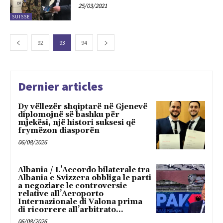
25/03/2021
SUISSE
92
93
94
Dernier articles
Dy vëllezër shqiptarë në Gjenevë
diplomojnë së bashku për
mjekësi, një histori suksesi që
frymëzon diasporën
06/08/2026
Albania / L’Accordo bilaterale tra
Albania e Svizzera obbliga le parti
a negoziare le controversie
relative all’Aeroporto
Internazionale di Valona prima
di ricorrere all’arbitrato...
06/08/2026