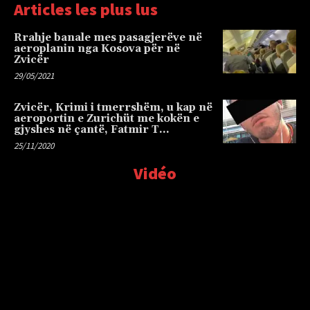
Articles les plus lus
Rrahje banale mes pasagjerëve në
aeroplanin nga Kosova për në
Zvicër
29/05/2021
Zvicër, Krimi i tmerrshëm, u kap në
aeroportin e Zurichüt me kokën e
gjyshes në çantë, Fatmir T…
25/11/2020
Vidéo