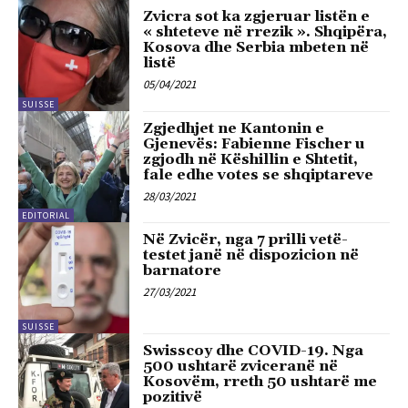
Zvicra sot ka zgjeruar listën e
« shteteve në rrezik ». Shqipëra,
Kosova dhe Serbia mbeten në
listë
05/04/2021
SUISSE
Zgjedhjet ne Kantonin e
Gjenevës: Fabienne Fischer u
zgjodh në Këshillin e Shtetit,
fale edhe votes se shqiptareve
28/03/2021
EDITORIAL
Në Zvicër, nga 7 prilli vetë-
testet janë në dispozicion në
barnatore
27/03/2021
SUISSE
Swisscoy dhe COVID-19. Nga
500 ushtarë zviceranë në
Kosovëm, rreth 50 ushtarë me
pozitivë