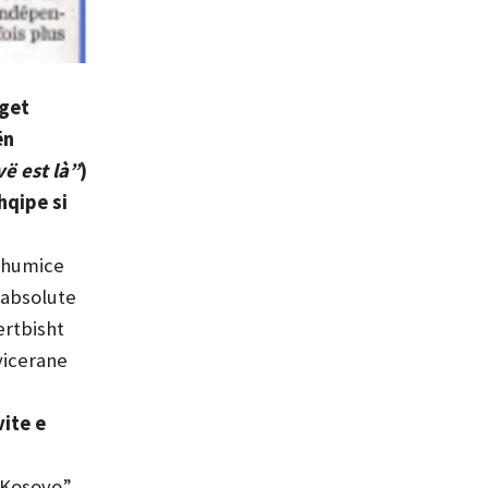
eget
ën
ë est là”
)
hqipe si
 shumice
 absolute
ertbisht
vicerane
vite e
 “Kosovo”