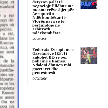
detyron palët të
negociojnë lidhur me
mosmarrëveshjet për
Aeroportin
Ndërkombëtar të
Vlorës para se te
përfundojë në
arbitrazh
ndërkombëtar
05/08/2026
Federata Evropiane e
Gazetarëve (EFJ) i
ankohet BE-se per
policine e Rames.
Ndaleni dhunen mbi
gazetaret dhe
protestuesit
04/08/2026