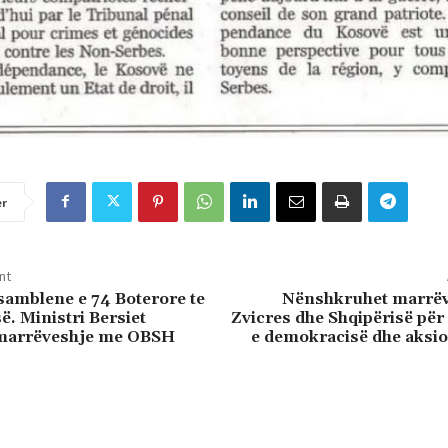
er
nt
samblene e 74 Boterore te
Nënshkruhet marrë
ë. Ministri Bersiet
Zvicres dhe Shqipërisë pë
marrëveshje me OBSH
e demokracisë dhe aksio