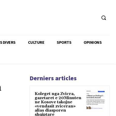
TS DIVERS
CULTURE
SPORTS
OPINIONS
Derniers articles
a
Koleget nga Zvicra,
gazetaret e 20Minuten
ne Kosove takojne
«vendasit zviceran»
alias diasporen
shqiptare