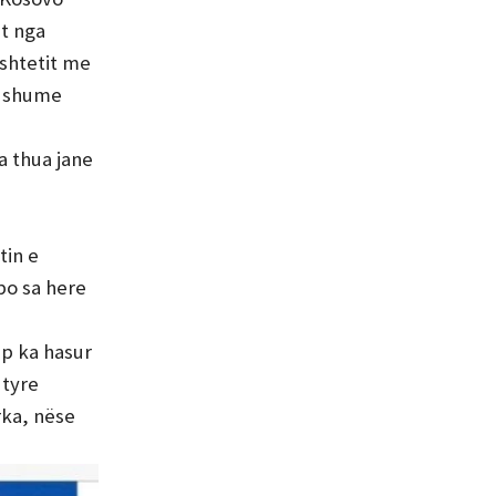
et nga
shtetit me
e shume
a thua jane
tin e
po sa here
ip ka hasur
 tyre
ka, nëse