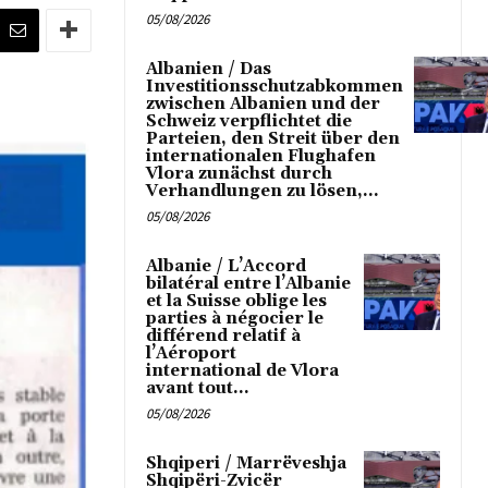
05/08/2026
Albanien / Das
Investitionsschutzabkommen
zwischen Albanien und der
Schweiz verpflichtet die
Parteien, den Streit über den
internationalen Flughafen
Vlora zunächst durch
Verhandlungen zu lösen,...
05/08/2026
Albanie / L’Accord
bilatéral entre l’Albanie
et la Suisse oblige les
parties à négocier le
différend relatif à
l’Aéroport
international de Vlora
avant tout...
05/08/2026
Shqiperi / Marrëveshja
Shqipëri-Zvicër