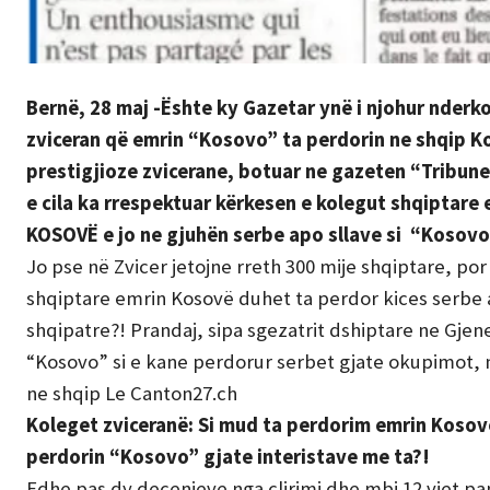
Bernë, 28 maj -Ështe ky Gazetar ynë i njohur nderk
zviceran që emrin “Kosovo” ta perdorin ne shqip Ko
prestigjioze zvicerane, botuar ne gazeten “Tribune
e cila ka rrespektuar kërkesen e kolegut shqiptare 
KOSOVË e jo ne gjuhën serbe apo sllave si “Kosovo
Jo pse në Zvicer jetojne rreth 300 mije shqiptare, p
shqiptare emrin Kosovë duhet ta perdor kices serbe a
shqipatre?! Prandaj, sipa sgezatrit dshiptare ne Gj
“Kosovo” si e kane perdorur serbet gjate okupimot, 
ne shqip Le Canton27.ch
Koleget zviceranë: Si mud ta perdorim emrin Kosove
perdorin “Kosovo” gjate interistave me ta?!
Edhe pas dy decenieve nga clirimi dhe mbi 12 vjet pa