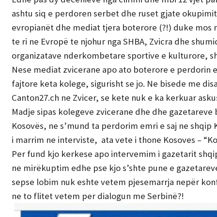
ashtu siq e perdoren serbet dhe ruset gjate okupimit
evropianët dhe mediat tjera boterore (?!) duke mos 
te ri ne Evropë te njohur nga SHBA, Zvicra dhe shumi
organizatave nderkombetare sportive e kulturore, s
Nese mediat zvicerane apo ato boterore e perdorin em
fajtore keta kolege, sigurisht se jo. Ne bisede me di
Canton27.ch ne Zvicer, se kete nuk e ka kerkuar askus
Madje sipas kolegeve zvicerane dhe dhe gazetareve b
Kosovës, ne s’mund ta perdorim emri e saj ne shqip K
i marrim ne interviste, ata vete i thone Kosoves – “K
Per fund kjo kerkese apo intervemim i gazetarit shqi
ne mirëkuptim edhe pse kjo s’shte pune e gazetarev
sepse lobim nuk eshte vetem pjesemarrja nepër kon
ne to flitet vetem per dialogun me Serbinë?!