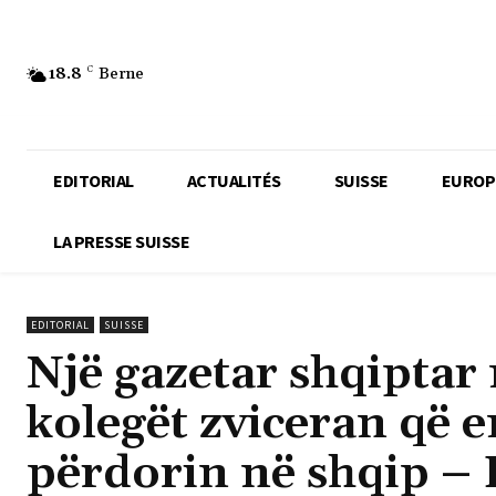
18.8
C
Berne
EDITORIAL
ACTUALITÉS
SUISSE
EUROP
LA PRESSE SUISSE
EDITORIAL
SUISSE
Një gazetar shqiptar
kolegët zviceran që 
përdorin në shqip –