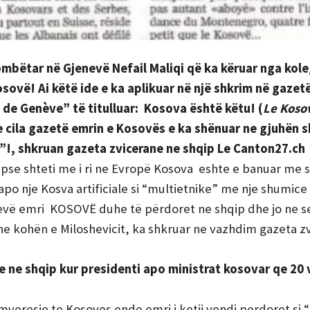
ombëtar në Gjenevë Nefail Maliqi që ka këruar nga kol
sovë! Ai këtë ide e ka aplikuar në një shkrim në gazet
 de Genève” të titulluar: Kosova është këtu! (
Le Kosov
e cila gazetë emrin e Kosovës e ka shënuar ne gjuhën s
”!, shkruan gazeta zvicerane ne shqip Le Canton27.ch
or pse shteti me i ri ne Evropë Kosova eshte e banuar me
po nje Kosva artificiale si “multietnike” me nje shumice
enevë emri KOSOVË duhe të përdoret ne shqip dhe jo ne s
ne kohën e Miloshevicit, ka shkruar ne vazhdim gazeta z
 ne shqip kur presidenti apo ministrat kosovar qe 20 
mveresie te Kosoves ende emri i ketij vendi perdoret si