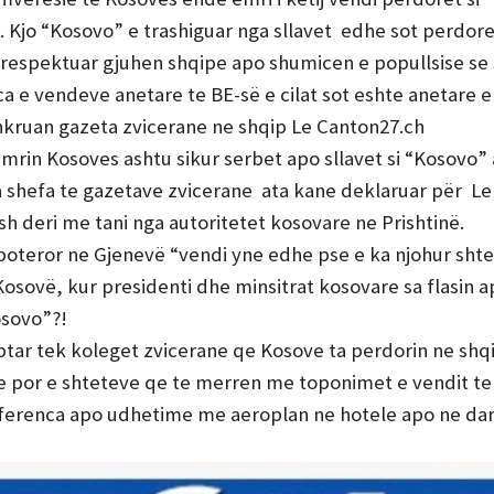
. Kjo “Kosovo” e trashiguar nga sllavet edhe sot perdor
rrespektuar gjuhen shqipe apo shumicen e popullsise se 
ca e vendeve anetare te BE-së e cilat sot eshte anetare 
hkruan gazeta zvicerane ne shqip Le Canton27.ch
rin Kosoves ashtu sikur serbet apo sllavet si “Kosovo” 
sa shefa te gazetave zvicerane ata kane deklaruar për Le
h deri me tani nga autoritetet kosovare ne Prishtinë.
oteror ne Gjenevë “vendi yne edhe pse e ka njohur shte
osovë, kur presidenti dhe minsitrat kosovare sa flasin a
osovo”?!
ptar tek koleget zvicerane qe Kosove ta perdorin ne shq
e por e shteteve qe te merren me toponimet e vendit te
ferenca apo udhetime me aeroplan ne hotele apo ne dar