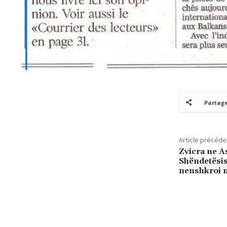
Partag
Article précéde
Zvicra ne A
Shëndetësis
nenshkroi 