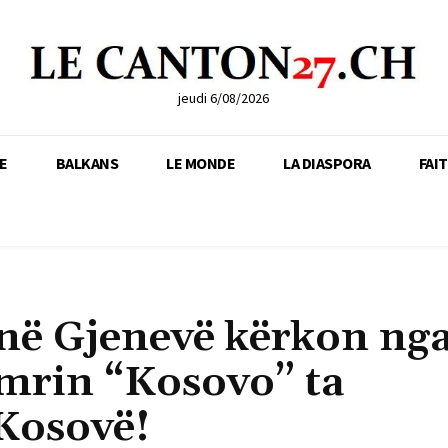
jeudi 6/08/2026
E
BALKANS
LE MONDE
LA DIASPORA
FAI
 në Gjenevë kërkon ng
emrin “Kosovo” ta
 Kosovë!