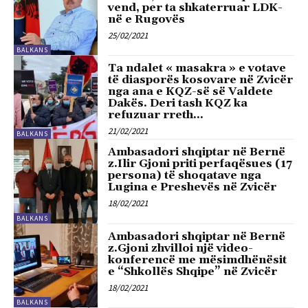
vend, per ta shkaterruar LDK-
në e Rugovës
25/02/2021
BALKANS
Ta ndalet « masakra » e votave
të diasporës kosovare në Zvicër
nga ana e KQZ-së së Valdete
Dakës. Deri tash KQZ ka
refuzuar rreth...
21/02/2021
BALKANS
Ambasadori shqiptar në Bernë
z.Ilir Gjoni priti perfaqësues (17
persona) të shoqatave nga
Lugina e Preshevës në Zvicër
18/02/2021
BALKANS
Ambasadori shqiptar në Bernë
z.Gjoni zhvilloi një video-
konferencë me mësimdhënësit
e “Shkollës Shqipe” në Zvicër
18/02/2021
BALKANS