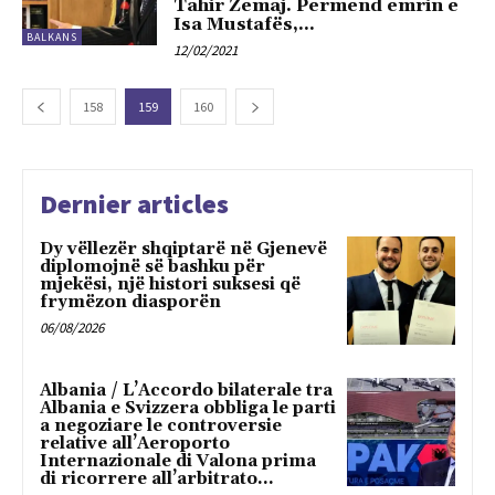
Tahir Zemaj. Permend emrin e
Isa Mustafës,...
BALKANS
12/02/2021
158
159
160
Dernier articles
Dy vëllezër shqiptarë në Gjenevë
diplomojnë së bashku për
mjekësi, një histori suksesi që
frymëzon diasporën
06/08/2026
Albania / L’Accordo bilaterale tra
Albania e Svizzera obbliga le parti
a negoziare le controversie
relative all’Aeroporto
Internazionale di Valona prima
di ricorrere all’arbitrato...