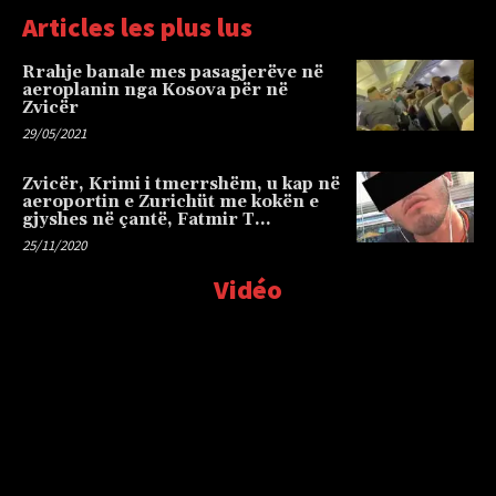
Articles les plus lus
Rrahje banale mes pasagjerëve në
aeroplanin nga Kosova për në
Zvicër
29/05/2021
Zvicër, Krimi i tmerrshëm, u kap në
aeroportin e Zurichüt me kokën e
gjyshes në çantë, Fatmir T…
25/11/2020
Vidéo