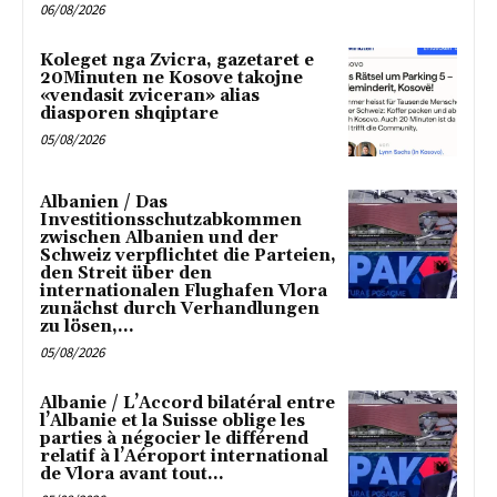
06/08/2026
Koleget nga Zvicra, gazetaret e
20Minuten ne Kosove takojne
«vendasit zviceran» alias
diasporen shqiptare
05/08/2026
Albanien / Das
Investitionsschutzabkommen
zwischen Albanien und der
Schweiz verpflichtet die Parteien,
den Streit über den
internationalen Flughafen Vlora
zunächst durch Verhandlungen
zu lösen,...
05/08/2026
Albanie / L’Accord bilatéral entre
l’Albanie et la Suisse oblige les
parties à négocier le différend
relatif à l’Aéroport international
de Vlora avant tout...