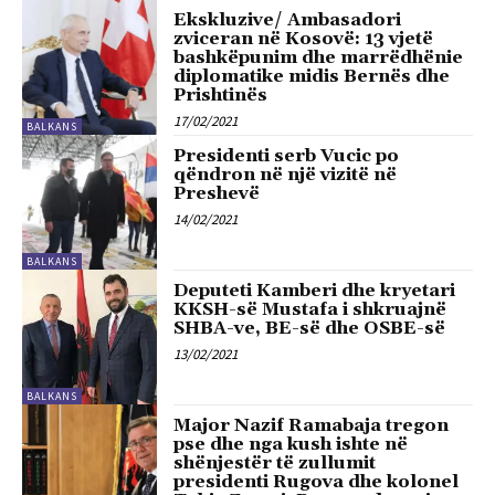
Ekskluzive/ Ambasadori
zviceran në Kosovë: 13 vjetë
bashkëpunim dhe marrëdhënie
diplomatike midis Bernës dhe
Prishtinës
17/02/2021
BALKANS
Presidenti serb Vucic po
qëndron në një vizitë në
Preshevë
14/02/2021
BALKANS
Deputeti Kamberi dhe kryetari
KKSH-së Mustafa i shkruajnë
SHBA-ve, BE-së dhe OSBE-së
13/02/2021
BALKANS
Major Nazif Ramabaja tregon
pse dhe nga kush ishte në
shënjestër të zullumit
presidenti Rugova dhe kolonel