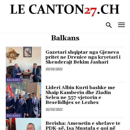
Balkans
Gazetari shqiptar nga Gjeneva
pritet ne Drenice nga kryetari i
Skenderajt Bekim Jashari
03/03/2021
BALKANS
Lideri Albin Kurti bashke me
Shaip Kamberin dhe Ziadin
Selen ne 557-vjetorin e
Beselidhjes se Lezhes
02/03/2021
BALKANS
Berisha: Amenetin e shefave te
PDK-së, Isa Mustafa e qoi në