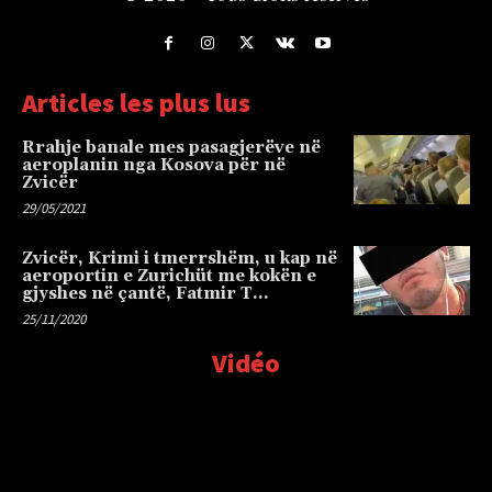
Articles les plus lus
Rrahje banale mes pasagjerëve në
aeroplanin nga Kosova për në
Zvicër
29/05/2021
Zvicër, Krimi i tmerrshëm, u kap në
aeroportin e Zurichüt me kokën e
gjyshes në çantë, Fatmir T…
25/11/2020
Vidéo