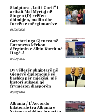
Skulptura „Loti i Gurit“ i
artistit Mal Myrtaj në
Singen (D) rrëfen
dhimbjen, mallin dhe
forcën e mërgimtarëve
08/08/2026
Gazetari nga Gjeneva në
Euronews kërkon
dërgimin e Albin Kurtit në
Hagë..!
08/08/2026
Dy vëllezër shqiptarë në
Gjenevë diplomojnë së
bashku për mjekësi, një
histori suksesi që
frymëzon diasporën
06/08/2026
Albania / L’Accordo
bilaterale tra Albania e
Svizzera obbliga le parti a