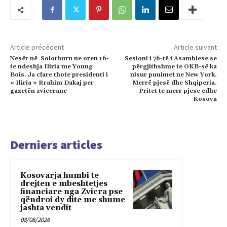
Article précédent
Article suivant
Nesër në Solothurn ne oren 16-
Sesioni i 76-të i Asamblese se
te ndeshja Iliria me Young
përgjithshme te OKB-së ka
Bois. Ja cfare thote presidenti i
nisur punimet ne New York.
« Iliria » Rrahim Dakaj per
Merrë pjesë dhe Shqiperia.
gazetën zvicerane
Pritet te merr pjese edhe
Kosova
Derniers articles
Kosovarja humbi te
drejten e mbeshtetjes
financiare nga Zvicra pse
qëndroi dy dite me shume
jashta vendit
08/08/2026