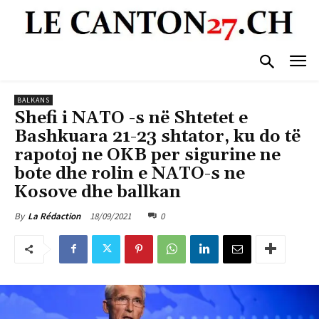
BALKANS
Shefi i NATO -s në Shtetet e
Bashkuara 21-23 shtator, ku do të
rapotoj ne OKB per sigurine ne
bote dhe rolin e NATO-s ne
Kosove dhe ballkan
18/09/2021
0
By
La Rédaction