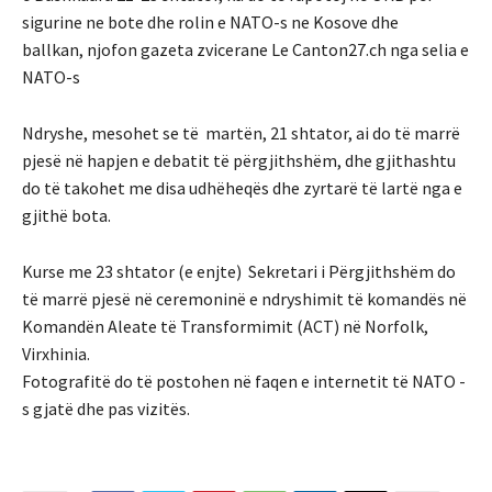
sigurine ne bote dhe rolin e NATO-s ne Kosove dhe
ballkan, njofon gazeta zvicerane Le Canton27.ch nga selia e
NATO-s
Ndryshe, mesohet se të martën, 21 shtator, ai do të marrë
pjesë në hapjen e debatit të përgjithshëm, dhe gjithashtu
do të takohet me disa udhëheqës dhe zyrtarë të lartë nga e
gjithë bota.
Kurse me 23 shtator (e enjte) Sekretari i Përgjithshëm do
të marrë pjesë në ceremoninë e ndryshimit të komandës në
Komandën Aleate të Transformimit (ACT) në Norfolk,
Virxhinia.
Fotografitë do të postohen në faqen e internetit të NATO -
s gjatë dhe pas vizitës.