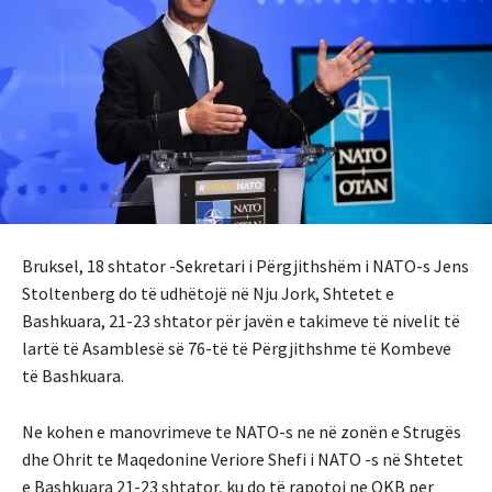
Bruksel, 18 shtator -Sekretari i Përgjithshëm i NATO-s Jens
Stoltenberg do të udhëtojë në Nju Jork, Shtetet e
Bashkuara, 21-23 shtator për javën e takimeve të nivelit të
lartë të Asamblesë së 76-të të Përgjithshme të Kombeve
të Bashkuara.
Ne kohen e manovrimeve te NATO-s ne në zonën e Strugës
dhe Ohrit te Maqedonine Veriore Shefi i NATO -s në Shtetet
e Bashkuara 21-23 shtator, ku do të rapotoj ne OKB per