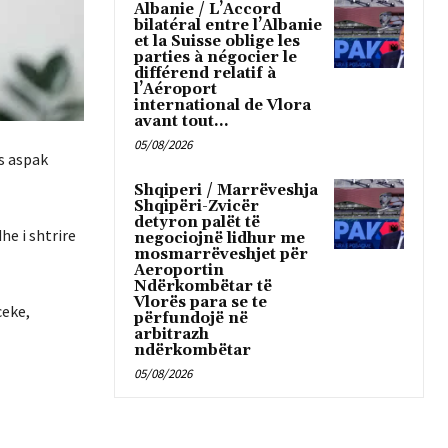
Albanie / L’Accord
bilatéral entre l’Albanie
et la Suisse oblige les
parties à négocier le
différend relatif à
l’Aéroport
international de Vlora
avant tout...
05/08/2026
es aspak
Shqiperi / Marrëveshja
Shqipëri-Zvicër
detyron palët të
he i shtrire
negociojnë lidhur me
mosmarrëveshjet për
Aeroportin
Ndërkombëtar të
Vlorës para se te
ceke,
përfundojë në
arbitrazh
ndërkombëtar
05/08/2026