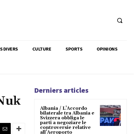
TS DIVERS
CULTURE
SPORTS
OPINIONS
Derniers articles
 Nuk
Albania / L’Accordo
bilaterale tra Albania e
Svizzera obbliga le
parti a negoziare le
controversie relative
all’Aeroporto