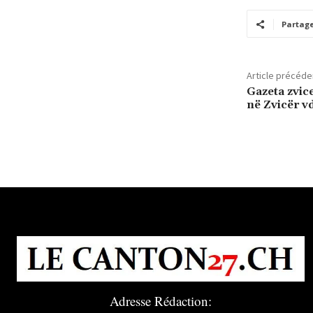
Partag
Article précéde
Gazeta zvic
në Zvicër v
Adresse Rédaction: