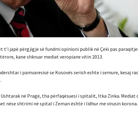
 t’i japë përgjigje së fundmi opinioni publik në Çeki pas paraqitj
tërore, kane shkruar mediat veropiane vitin 2013.
dershtar i pamvaresisë se Kosovës serish eshte i semure, kesaj rad
.
shtarak në Pragë, tha përfaqësuesi i spitalit, Itka Zinka. Mediat 
het nëse shtrimi në spital i Zeman është i lidhur me virusin korona.