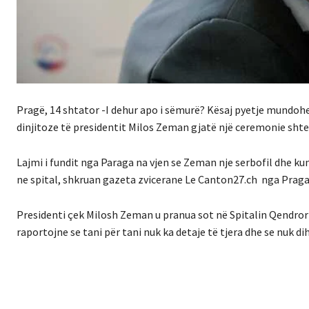
Pragë, 14 shtator -I dehur apo i sëmurë? Kësaj pyetje mundohet
dinjitoze të presidentit Milos Zeman gjatë një ceremonie shte
Lajmi i fundit nga Paraga na vjen se Zeman nje serbofil dhe kun
ne spital, shkruan gazeta zvicerane Le Canton27.ch nga Praga
Presidenti çek Milosh Zeman u pranua sot në Spitalin Qendror U
raportojne se tani për tani nuk ka detaje të tjera dhe se nuk di