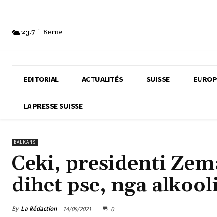
23.7
C
Berne
EDITORIAL
ACTUALITÉS
SUISSE
EUROP
LA PRESSE SUISSE
BALKANS
Ceki, presidenti Zem
dihet pse, nga alkool
By
La Rédaction
14/09/2021
0