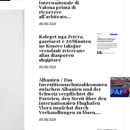
Internazionale di
Valona prima di
ricorrere
all’arbitrato...
06/08/2026
Koleget nga Zvicra,
gazetaret e 20Minuten
ne Kosove takojne
«vendasit zviceran»
alias diasporen
shqiptare
05/08/2026
Albanien / Das
Investitionsschutzabkommen
zwischen Albanien und der
Schweiz verpflichtet die
Parteien, den Streit über den
internationalen Flughafen
Vlora zunächst durch
Verhandlungen zu lösen,...
05/08/2026