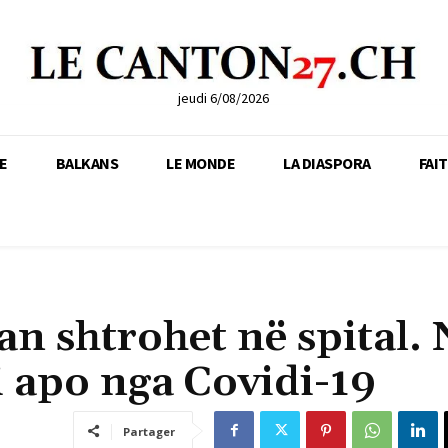
jeudi 6/08/2026
E
BALKANS
LE MONDE
LA DIASPORA
FAI
an shtrohet në spital.
i apo nga Covidi-19
Partager