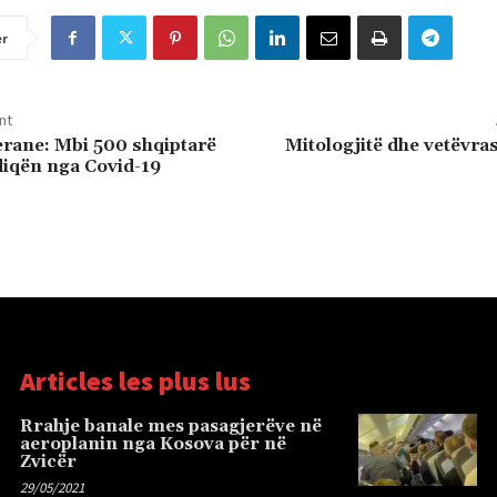
er
nt
erane: Mbi 500 shqiptarë
Mitologjitë dhe vetëvra
diqën nga Covid-19
Articles les plus lus
Rrahje banale mes pasagjerëve në
aeroplanin nga Kosova për në
Zvicër
29/05/2021