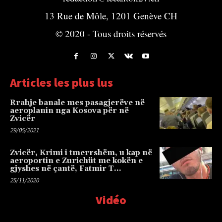
13 Rue de Môle, 1201 Genève CH
© 2020 - Tous droits réservés
Articles les plus lus
Rrahje banale mes pasagjerëve në
aeroplanin nga Kosova për në
Zvicër
29/05/2021
Zvicër, Krimi i tmerrshëm, u kap në
aeroportin e Zurichüt me kokën e
gjyshes në çantë, Fatmir T…
25/11/2020
Vidéo