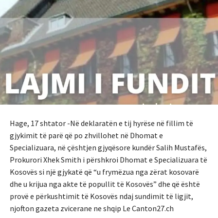
Hage, 17 shtator -Në deklaratën e tij hyrëse në fillim të
gjykimit të parë që po zhvillohet në Dhomat e
Specializuara, në çështjen gjyqësore kundër Salih Mustafës,
Prokurori Xhek Smith i përshkroi Dhomat e Specializuara të
Kosovës si një gjykatë që “u frymëzua nga zërat kosovarë
dhe u krijua nga akte të popullit të Kosovës” dhe që është
provë e përkushtimit të Kosovës ndaj sundimit të ligjit,
njofton gazeta zvicerane ne shqip Le Canton27.ch