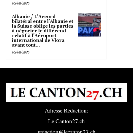
05/08/2026
Albanie / L’Accord
bilatéral entre l’Albanie et
la Suisse oblige les parties
à négocier le différend
relatif à l’Aéroport
international de Vlora
avant tout...
05/08/2026
Adresse Rédaction:
Le Canton27.ch
redaction@lecanton27.ch