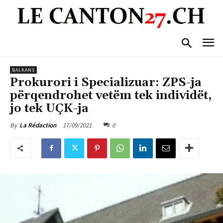
BALKANS
Prokurori i Specializuar: ZPS-ja
përqendrohet vetëm tek individët,
jo tek UÇK-ja
17/09/2021
0
By
La Rédaction