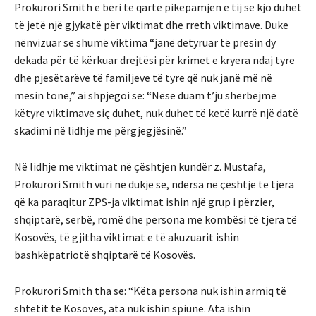
Prokurori Smith e bëri të qartë pikëpamjen e tij se kjo duhet
të jetë një gjykatë për viktimat dhe rreth viktimave. Duke
nënvizuar se shumë viktima “janë detyruar të presin dy
dekada për të kërkuar drejtësi për krimet e kryera ndaj tyre
dhe pjesëtarëve të familjeve të tyre që nuk janë më në
mesin tonë,” ai shpjegoi se: “Nëse duam t’ju shërbejmë
këtyre viktimave siç duhet, nuk duhet të ketë kurrë një datë
skadimi në lidhje me përgjegjësinë.”
Në lidhje me viktimat në çështjen kundër z. Mustafa,
Prokurori Smith vuri në dukje se, ndërsa në çështje të tjera
që ka paraqitur ZPS-ja viktimat ishin një grup i përzier,
shqiptarë, serbë, romë dhe persona me kombësi të tjera të
Kosovës, të gjitha viktimat e të akuzuarit ishin
bashkëpatriotë shqiptarë të Kosovës.
Prokurori Smith tha se: “Këta persona nuk ishin armiq të
shtetit të Kosovës, ata nuk ishin spiunë. Ata ishin