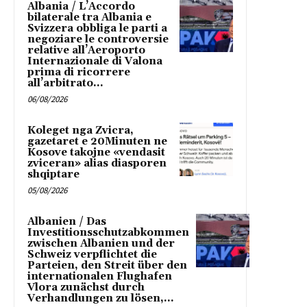
Albania / L’Accordo
bilaterale tra Albania e
Svizzera obbliga le parti a
negoziare le controversie
relative all’Aeroporto
Internazionale di Valona
prima di ricorrere
all’arbitrato...
06/08/2026
Koleget nga Zvicra,
gazetaret e 20Minuten ne
Kosove takojne «vendasit
zviceran» alias diasporen
shqiptare
05/08/2026
Albanien / Das
Investitionsschutzabkommen
zwischen Albanien und der
Schweiz verpflichtet die
Parteien, den Streit über den
internationalen Flughafen
Vlora zunächst durch
Verhandlungen zu lösen,...