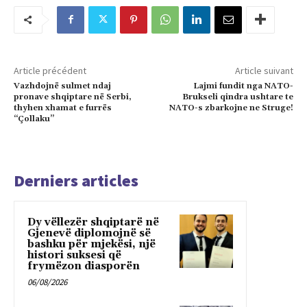
Article précédent
Article suivant
Vazhdojnë sulmet ndaj
Lajmi fundit nga NATO-
pronave shqiptare në Serbi,
Brukseli qindra ushtare te
thyhen xhamat e furrës
NATO-s zbarkojne ne Struge!
“Çollaku”
Derniers articles
Dy vëllezër shqiptarë në
Gjenevë diplomojnë së
bashku për mjekësi, një
histori suksesi që
frymëzon diasporën
06/08/2026