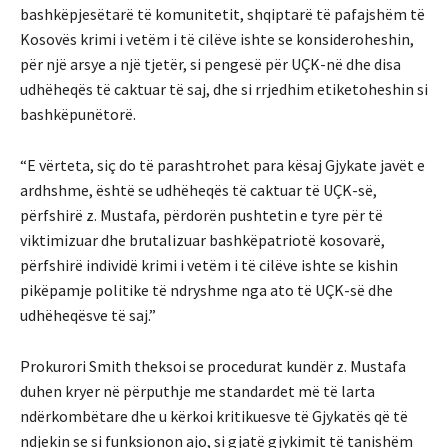
bashkëpjesëtarë të komunitetit, shqiptarë të pafajshëm të
Kosovës krimi i vetëm i të cilëve ishte se konsideroheshin,
për një arsye a një tjetër, si pengesë për UÇK-në dhe disa
udhëheqës të caktuar të saj, dhe si rrjedhim etiketoheshin si
bashkëpunëtorë.
“E vërteta, siç do të parashtrohet para kësaj Gjykate javët e
ardhshme, është se udhëheqës të caktuar të UÇK-së,
përfshirë z. Mustafa, përdorën pushtetin e tyre për të
viktimizuar dhe brutalizuar bashkëpatriotë kosovarë,
përfshirë individë krimi i vetëm i të cilëve ishte se kishin
pikëpamje politike të ndryshme nga ato të UÇK-së dhe
udhëheqësve të saj.”
Prokurori Smith theksoi se procedurat kundër z. Mustafa
duhen kryer në përputhje me standardet më të larta
ndërkombëtare dhe u kërkoi kritikuesve të Gjykatës që të
ndjekin se si funksionon ajo, si gjatë gjykimit të tanishëm