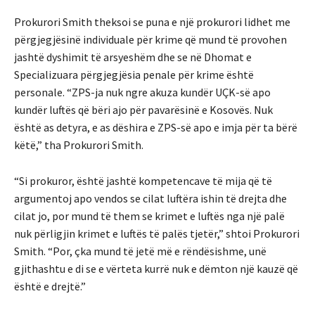
Prokurori Smith theksoi se puna e një prokurori lidhet me
përgjegjësinë individuale për krime që mund të provohen
jashtë dyshimit të arsyeshëm dhe se në Dhomat e
Specializuara përgjegjësia penale për krime është
personale. “ZPS-ja nuk ngre akuza kundër UÇK-së apo
kundër luftës që bëri ajo për pavarësinë e Kosovës. Nuk
është as detyra, e as dëshira e ZPS-së apo e imja për ta bërë
këtë,” tha Prokurori Smith.
“Si prokuror, është jashtë kompetencave të mija që të
argumentoj apo vendos se cilat luftëra ishin të drejta dhe
cilat jo, por mund të them se krimet e luftës nga një palë
nuk përligjin krimet e luftës të palës tjetër,” shtoi Prokurori
Smith. “Por, çka mund të jetë më e rëndësishme, unë
gjithashtu e di se e vërteta kurrë nuk e dëmton një kauzë që
është e drejtë.”