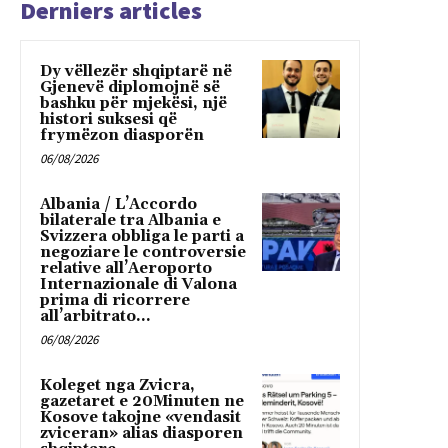
Derniers articles
Dy vëllezër shqiptarë në
Gjenevë diplomojnë së
bashku për mjekësi, një
histori suksesi që
frymëzon diasporën
06/08/2026
Albania / L’Accordo
bilaterale tra Albania e
Svizzera obbliga le parti a
negoziare le controversie
relative all’Aeroporto
Internazionale di Valona
prima di ricorrere
all’arbitrato...
06/08/2026
Koleget nga Zvicra,
gazetaret e 20Minuten ne
Kosove takojne «vendasit
zviceran» alias diasporen