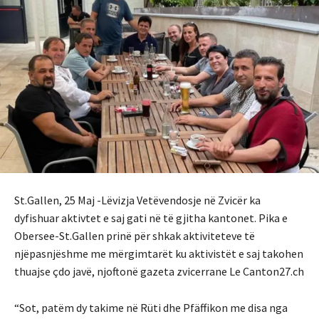
St.Gallen, 25 Maj -Lëvizja Vetëvendosje në Zvicër ka
dyfishuar aktivtet e saj gati në të gjitha kantonet. Pika e
Obersee-St.Gallen prinë për shkak aktiviteteve të
njëpasnjëshme me mërgimtarët ku aktivistët e saj takohen
thuajse çdo javë, njoftonë gazeta zvicerrane Le Canton27.ch
“Sot, patëm dy takime në Rüti dhe Pfäffikon me disa nga