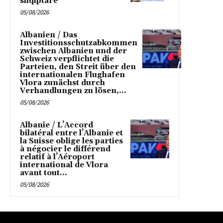
shqiptare
05/08/2026
Albanien / Das
Investitionsschutzabkommen
zwischen Albanien und der
Schweiz verpflichtet die
Parteien, den Streit über den
internationalen Flughafen
Vlora zunächst durch
Verhandlungen zu lösen,...
05/08/2026
Albanie / L’Accord
bilatéral entre l’Albanie et
la Suisse oblige les parties
à négocier le différend
relatif à l’Aéroport
international de Vlora
avant tout...
05/08/2026