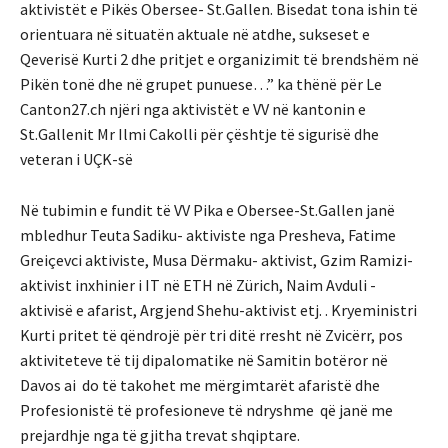
aktivistët e Pikës Obersee- St.Gallen. Bisedat tona ishin të
orientuara në situatën aktuale në atdhe, sukseset e
Qeverisë Kurti 2 dhe pritjet e organizimit të brendshëm në
Pikën tonë dhe në grupet punuese…” ka thënë për Le
Canton27.ch njëri nga aktivistët e VV në kantonin e
St.Gallenit Mr Ilmi Cakolli për çështje të sigurisë dhe
veteran i UÇK-së
Në tubimin e fundit të VV Pika e Obersee-St.Gallen janë
mbledhur Teuta Sadiku- aktiviste nga Presheva, Fatime
Greiçevci aktiviste, Musa Dërmaku- aktivist, Gzim Ramizi-
aktivist inxhinier i IT në ETH në Zürich, Naim Avduli -
aktivisë e afarist, Argjend Shehu-aktivist etj. . Kryeministri
Kurti pritet të qëndrojë për tri ditë rresht në Zvicërr, pos
aktiviteteve të tij dipalomatike në Samitin botëror në
Davos ai do të takohet me mërgimtarët afaristë dhe
Profesionistë të profesioneve të ndryshme që janë me
prejardhje nga të gjitha trevat shqiptare.