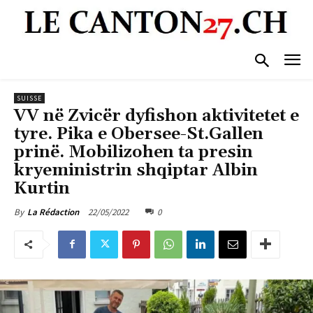
SUISSE
VV në Zvicër dyfishon aktivitetet e
tyre. Pika e Obersee-St.Gallen
prinë. Mobilizohen ta presin
kryeministrin shqiptar Albin
Kurtin
22/05/2022
0
By
La Rédaction