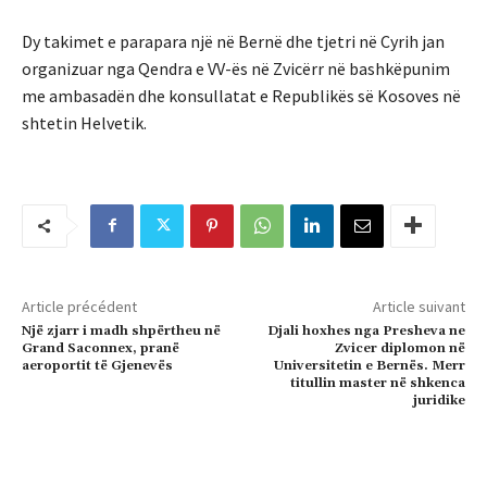
Dy takimet e parapara një në Bernë dhe tjetri në Cyrih jan
organizuar nga Qendra e VV-ës në Zvicërr në bashkëpunim
me ambasadën dhe konsullatat e Republikës së Kosoves në
shtetin Helvetik.
Article précédent
Article suivant
Një zjarr i madh shpërtheu në
Djali hoxhes nga Presheva ne
Grand Saconnex, pranë
Zvicer diplomon në
aeroportit të Gjenevës
Universitetin e Bernës. Merr
titullin master në shkenca
juridike