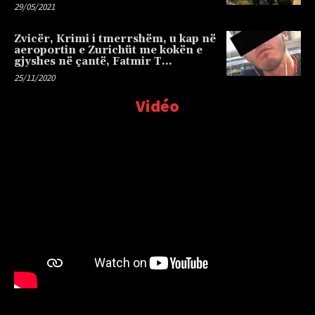
29/05/2021
Zvicër, Krimi i tmerrshëm, u kap në
aeroportin e Zurichüt me kokën e
gjyshes në çantë, Fatmir T…
25/11/2020
Vidéo