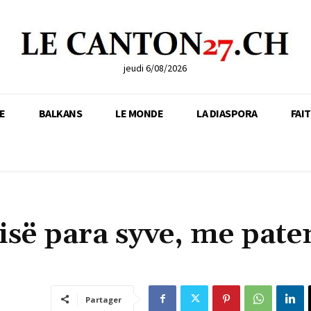
jeudi 6/08/2026
E
BALKANS
LE MONDE
LA DIASPORA
FAI
cisë para syve, me pate
Partager