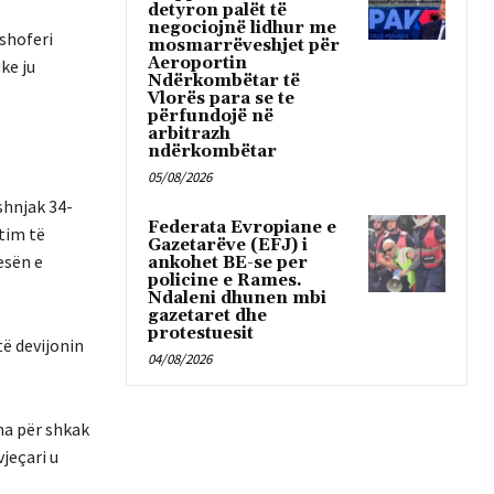
detyron palët të
negociojnë lidhur me
 shoferi
mosmarrëveshjet për
Aeroportin
ke ju
Ndërkombëtar të
Vlorës para se te
përfundojë në
arbitrazh
ndërkombëtar
05/08/2026
shnjak 34-
Federata Evropiane e
jtim të
Gazetarëve (EFJ) i
esën e
ankohet BE-se per
policine e Rames.
Ndaleni dhunen mbi
gazetaret dhe
protestuesit
të devijonin
04/08/2026
ama për shkak
jeçari u