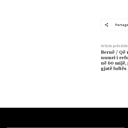
Partag
Article précéde
Bernë / Që 
numri i ref
në 60 mijë, 
gjatë luftë