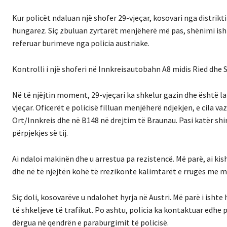
Kur policët ndaluan një shofer 29-vjeçar, kosovari nga distrikt
hungarez. Siç zbuluan zyrtarët menjëherë më pas, shënimi isht
referuar burimeve nga policia austriake.
Kontrolli i një shoferi në Innkreisautobahn A8 midis Ried dh
Në të njëjtin moment, 29-vjeçari ka shkelur gazin dhe është l
vjeçar. Oficerët e policisë filluan menjëherë ndjekjen, e cila 
Ort/Innkreis dhe në B148 në drejtim të Braunau. Pasi katër shir
përpjekjes së tij.
Ai ndaloi makinën dhe u arrestua pa rezistencë. Më parë, ai kis
dhe në të njëjtën kohë të rrezikonte kalimtarët e rrugës me 
Siç doli, kosovarëve u ndalohet hyrja në Austri. Më parë i ishte
të shkeljeve të trafikut. Po ashtu, policia ka kontaktuar edhe 
dërgua në qendrën e paraburgimit të policisë.