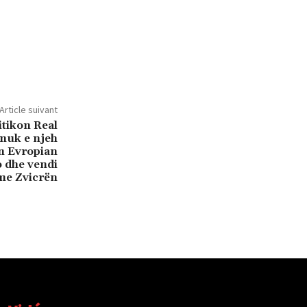
Article suivant
itikon Real
 nuk e njeh
n Evropian
o dhe vendi
 me Zvicrën