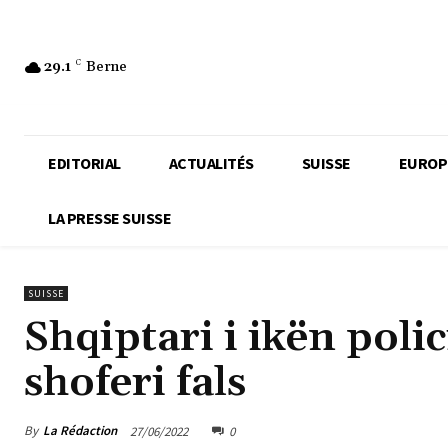
29.1
C
Berne
EDITORIAL
ACTUALITÉS
SUISSE
EUROP
LA PRESSE SUISSE
SUISSE
Shqiptari i ikën poli
shoferi fals
By
La Rédaction
27/06/2022
0