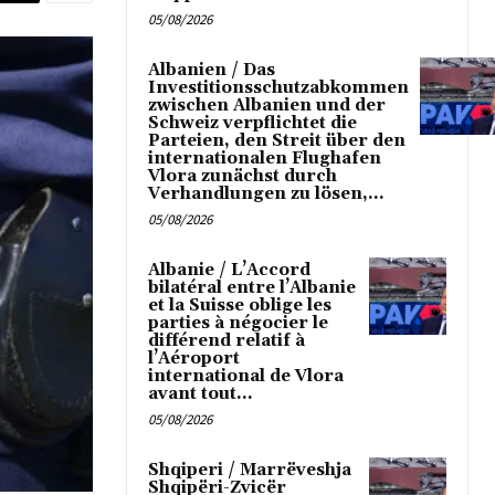
05/08/2026
Albanien / Das
Investitionsschutzabkommen
zwischen Albanien und der
Schweiz verpflichtet die
Parteien, den Streit über den
internationalen Flughafen
Vlora zunächst durch
Verhandlungen zu lösen,...
05/08/2026
Albanie / L’Accord
bilatéral entre l’Albanie
et la Suisse oblige les
parties à négocier le
différend relatif à
l’Aéroport
international de Vlora
avant tout...
05/08/2026
Shqiperi / Marrëveshja
Shqipëri-Zvicër