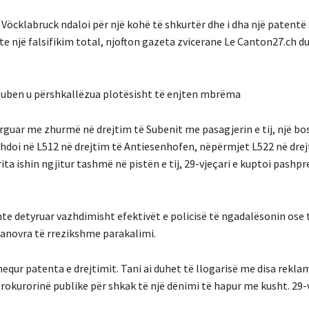
i Vöcklabruck ndaloi për një kohë të shkurtër dhe i dha një patentë
e një falsifikim total, njofton gazeta zvicerane Le Canton27.ch du
e Suben u përshkallëzua plotësisht të enjten mbrëma
arguar me zhurmë në drejtim të Subenit me pasagjerin e tij, një bo
vazhdoi në L512 në drejtim të Antiesenhofen, nëpërmjet L522 në dre
ita ishin ngjitur tashmë në pistën e tij, 29-vjeçari e kuptoi pashpr
hte detyruar vazhdimisht efektivët e policisë të ngadalësonin ose 
manovra të rrezikshme parakalimi.
 hequr patenta e drejtimit. Tani ai duhet të llogarisë me disa rekl
prokurorinë publike për shkak të një dënimi të hapur me kusht. 29-v