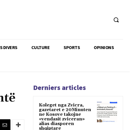
TS DIVERS
CULTURE
SPORTS
OPINIONS
Derniers articles
ntë
Koleget nga Zvicra,
gazetaret e 20Minuten
ne Kosove takojne
«vendasit zviceran»
alias diasporen
shqiptare