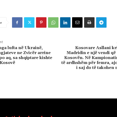
er
nt
nga lufta në Ukrainë,
Kosovare Asllani kr
ugjateve ne Zvicër arrine
Madridin e një vendi që
po aq, sa shqiptare kishte
Kosovën. Në Kampionati
s Kosovë
të ardhshëm për femra, aj
i saj do të takohen