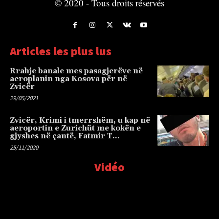
© 2020 - Tous droits réservés
Articles les plus lus
Rrahje banale mes pasagjerëve në
aeroplanin nga Kosova për në
Zvicër
29/05/2021
Zvicër, Krimi i tmerrshëm, u kap në
aeroportin e Zurichüt me kokën e
gjyshes në çantë, Fatmir T…
25/11/2020
Vidéo