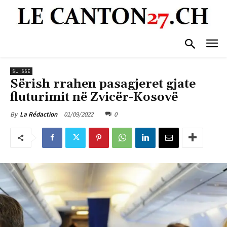
SUISSE
Sërish rrahen pasagjeret gjate
fluturimit në Zvicër-Kosovë
01/09/2022
0
By
La Rédaction