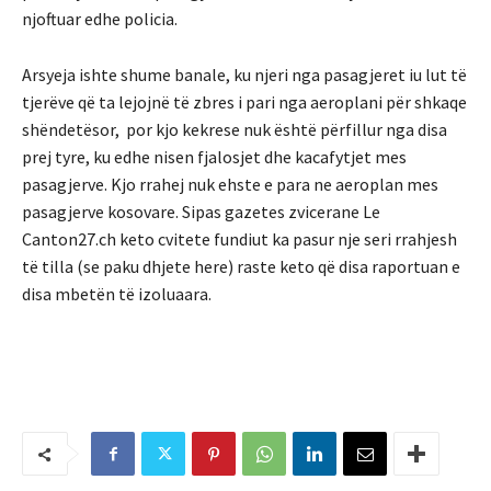
njoftuar edhe policia.
Arsyeja ishte shume banale, ku njeri nga pasagjeret iu lut të
tjerëve që ta lejojnë të zbres i pari nga aeroplani për shkaqe
shëndetësor, por kjo kekrese nuk është përfillur nga disa
prej tyre, ku edhe nisen fjalosjet dhe kacafytjet mes
pasagjerve. Kjo rrahej nuk ehste e para ne aeroplan mes
pasagjerve kosovare. Sipas gazetes zvicerane Le
Canton27.ch keto cvitete fundiut ka pasur nje seri rrahjesh
të tilla (se paku dhjete here) raste keto që disa raportuan e
disa mbetën të izoluaara.