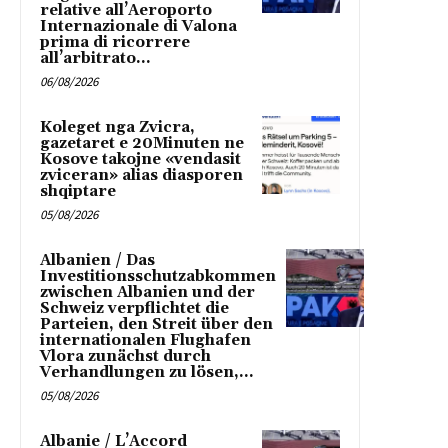
relative all’Aeroporto
Internazionale di Valona
prima di ricorrere
all’arbitrato...
06/08/2026
Koleget nga Zvicra,
gazetaret e 20Minuten ne
Kosove takojne «vendasit
zviceran» alias diasporen
shqiptare
05/08/2026
Albanien / Das
Investitionsschutzabkommen
zwischen Albanien und der
Schweiz verpflichtet die
Parteien, den Streit über den
internationalen Flughafen
Vlora zunächst durch
Verhandlungen zu lösen,...
05/08/2026
Albanie / L’Accord