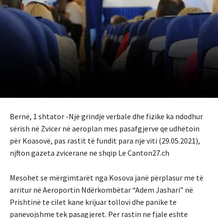
Bernë, 1 shtator -Një grindje verbale dhe fizike ka ndodhur
sërish në Zvicer në aeroplan mes pasafgjerve qe udhëtoin
për Koasovë, pas rastit të fundit para nje viti (
29.05.2021
),
njfton gazeta zvicerane ne shqip Le Canton27.ch
Mesohet se mërgimtarët nga Kosova janë përplasur me të
arritur në Aeroportin Ndërkombëtar “Adem Jashari” në
Prishtinë te cilet kane krijuar tollovi dhe panike te
panevojshme tek pasagjeret. Per rastin ne fjale eshte