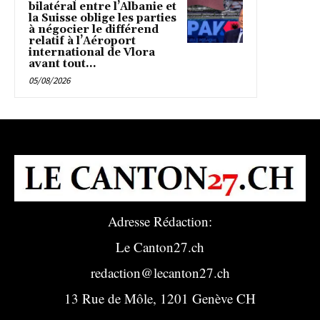
bilatéral entre l’Albanie et
la Suisse oblige les parties
à négocier le différend
relatif à l’Aéroport
international de Vlora
avant tout...
05/08/2026
Adresse Rédaction:
Le Canton27.ch
redaction@lecanton27.ch
13 Rue de Môle, 1201 Genève CH