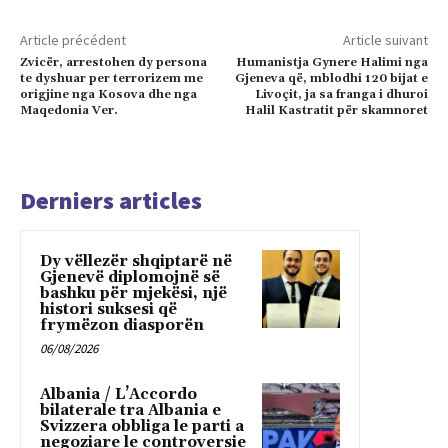
Article précédent
Article suivant
Zvicër, arrestohen dy persona
Humanistja Gynere Halimi nga
te dyshuar per terrorizem me
Gjeneva që, mblodhi 120 bijat e
origjine nga Kosova dhe nga
Livoçit, ja sa franga i dhuroi
Maqedonia Ver.
Halil Kastratit për skamnoret
Derniers articles
Dy vëllezër shqiptarë në
Gjenevë diplomojnë së
bashku për mjekësi, një
histori suksesi që
frymëzon diasporën
06/08/2026
Albania / L’Accordo
bilaterale tra Albania e
Svizzera obbliga le parti a
negoziare le controversie