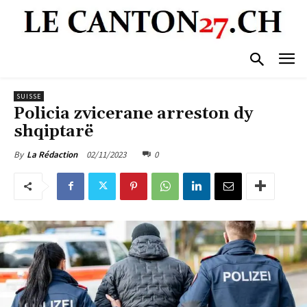
SUISSE
Policia zvicerane arreston dy
shqiptarë
02/11/2023
0
By
La Rédaction