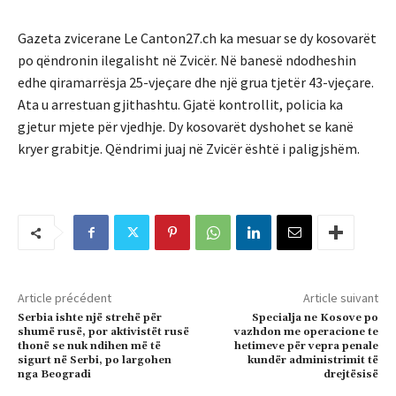
Gazeta zvicerane Le Canton27.ch ka mesuar se dy kosovarët
po qëndronin ilegalisht në Zvicër
.
Në banesë ndodheshin
edhe qiramarrësja 25-vjeçare dhe një grua tjetër 43-vjeçare.
Ata u arrestuan gjithashtu.
Gjatë kontrollit, policia ka
gjetur mjete për vjedhje.
Dy kosovarët dyshohet se kanë
kryer grabitje.
Qëndrimi juaj në Zvicër është i paligjshëm.
Article précédent
Article suivant
Serbia ishte një strehë për
Specialja ne Kosove po
shumë rusë, por aktivistët rusë
vazhdon me operacione te
thonë se nuk ndihen më të
hetimeve për vepra penale
sigurt në Serbi, po largohen
kundër administrimit të
nga Beogradi
drejtësisë