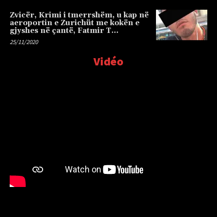
Zvicër, Krimi i tmerrshëm, u kap në
aeroportin e Zurichüt me kokën e
gjyshes në çantë, Fatmir T…
25/11/2020
Vidéo