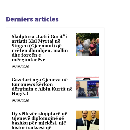
Derniers articles
Skulptura „Loti i Gurit“ i
artistit Mal Myrtaj në
Singen (Gjermani) që
rrëfen dhimbjen, mallin
dhe forcën e
mërgimtarëve
08/08/2026
Gazetari nga Gjeneva në
Euronews kërkon
dërgimin e Albin Kurtit në
Hagë..!
08/08/2026
Dy vëllezër shqiptarë në
Gjenevë diplomojnë së
bashku për mjekësi, një
histori suksesi që