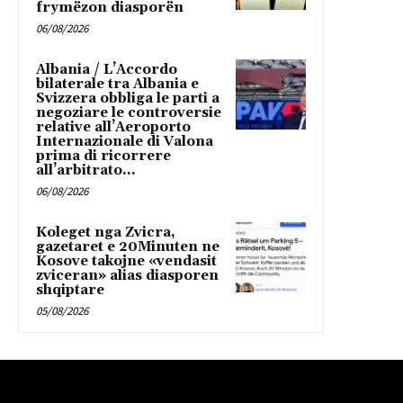
frymëzon diasporën
06/08/2026
Albania / L’Accordo
bilaterale tra Albania e
Svizzera obbliga le parti a
negoziare le controversie
relative all’Aeroporto
Internazionale di Valona
prima di ricorrere
all’arbitrato...
06/08/2026
Koleget nga Zvicra,
gazetaret e 20Minuten ne
Kosove takojne «vendasit
zviceran» alias diasporen
shqiptare
05/08/2026