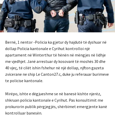
Bernë, 1 nentor -Policia ka gjetur dy hajdutë të dyshuar në
dollap
Policia kantonale e Cyrihut kontrolloi një
apartament në Winterthur të hënën në mëngjes në lidhje
me vjedhjet.
Janë arrestuar dy kosovarë të moshës 30 dhe
40 vjeç, të cilët ishin fshehur në një dollap, njfton gazeta
zvicerane ne ship Le Canton27.c, duke ju referauar burimeve
te policise kantonale.
Mirëpo, ishte e dëgjueshme se në banesë kishte njerëz,
shkruan policia kantonale e Cyrihut.
Pas konsultimit me
prokurorin publik përgjegjës, shërbimet emergjente kanë
kontrolluar banesën.