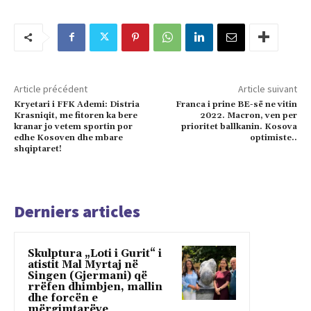
Article précédent
Article suivant
Kryetari i FFK Ademi: Distria
Franca i prine BE-së ne vitin
Krasniqit, me fitoren ka bere
2022. Macron, ven per
kranar jo vetem sportin por
prioritet ballkanin. Kosova
edhe Kosoven dhe mbare
optimiste..
shqiptaret!
Derniers articles
Skulptura „Loti i Gurit“ i
atistit Mal Myrtaj në
Singen (Gjermani) që
rrëfen dhimbjen, mallin
dhe forcën e
mërgimtarëve