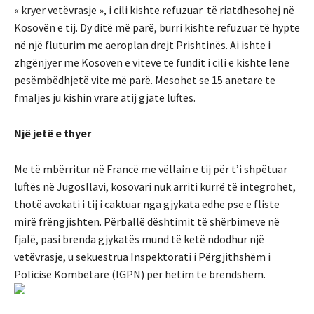
« kryer vetëvrasje », i cili kishte refuzuar të riatdhesohej në
Kosovën e tij. Dy ditë më parë, burri kishte refuzuar të hypte
në një fluturim me aeroplan drejt Prishtinës. Ai ishte i
zhgënjyer me Kosoven e viteve te fundit i cili e kishte lene
pesëmbëdhjetë vite më parë. Mesohet se 15 anetare te
fmaljes ju kishin vrare atij gjate luftes.
Një jetë e thyer
Me të mbërritur në Francë me vëllain e tij për t’i shpëtuar
luftës në Jugosllavi, kosovari nuk arriti kurrë të integrohet,
thotë avokati i tij i caktuar nga gjykata edhe pse e fliste
mirë frëngjishten. Përballë dështimit të shërbimeve në
fjalë, pasi brenda gjykatës mund të ketë ndodhur një
vetëvrasje, u sekuestrua Inspektorati i Përgjithshëm i
Policisë Kombëtare (IGPN) për hetim të brendshëm.