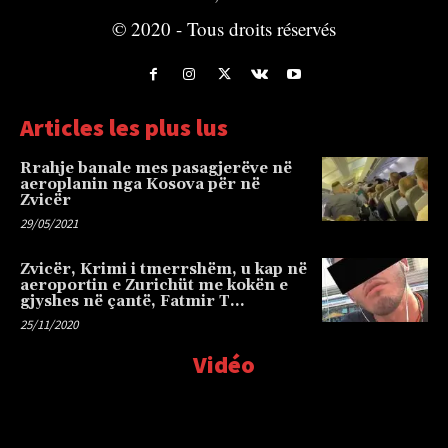
© 2020 - Tous droits réservés
Articles les plus lus
Rrahje banale mes pasagjerëve në
aeroplanin nga Kosova për në
Zvicër
29/05/2021
Zvicër, Krimi i tmerrshëm, u kap në
aeroportin e Zurichüt me kokën e
gjyshes në çantë, Fatmir T…
25/11/2020
Vidéo