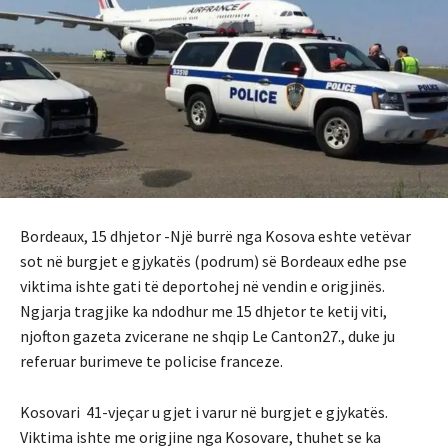
Bordeaux, 15 dhjetor -Një burrë nga Kosova eshte vetëvar
sot në burgjet e gjykatës (podrum) së Bordeaux edhe pse
viktima ishte gati të deportohej në vendin e origjinës.
Ngjarja tragjike ka ndodhur me 15 dhjetor te ketij viti,
njofton gazeta zvicerane ne shqip Le Canton27., duke ju
referuar burimeve te policise franceze.
Kosovari 41-vjeçar u gjet i varur në burgjet e gjykatës.
Viktima ishte me origjine nga Kosovare, thuhet se ka