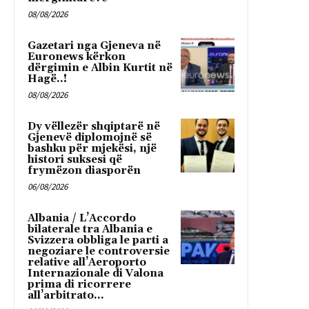
08/08/2026
Gazetari nga Gjeneva në
Euronews kërkon
dërgimin e Albin Kurtit në
Hagë..!
08/08/2026
Dy vëllezër shqiptarë në
Gjenevë diplomojnë së
bashku për mjekësi, një
histori suksesi që
frymëzon diasporën
06/08/2026
Albania / L’Accordo
bilaterale tra Albania e
Svizzera obbliga le parti a
negoziare le controversie
relative all’Aeroporto
Internazionale di Valona
prima di ricorrere
all’arbitrato...