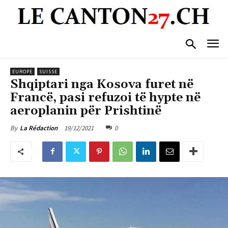
EUROPE
SUISSE
Shqiptari nga Kosova furet në
Francë, pasi refuzoi të hypte në
aeroplanin për Prishtinë
19/12/2021
0
By
La Rédaction