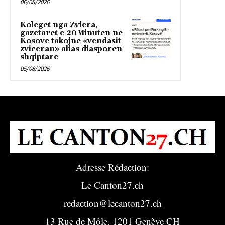
06/08/2026
Koleget nga Zvicra,
gazetaret e 20Minuten ne
Kosove takojne «vendasit
zviceran» alias diasporen
shqiptare
05/08/2026
Adresse Rédaction:
Le Canton27.ch
redaction@lecanton27.ch
13 Rue de Môle, 1201 Genève CH