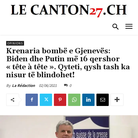
OPINIONS
Krenaria bombë e Gjenevës:
Biden dhe Putin më 16 qershor
« tête à tête ». Qyteti, qysh tash ka
nisur të blindohet!
02/06/2021
0
By
La Rédaction