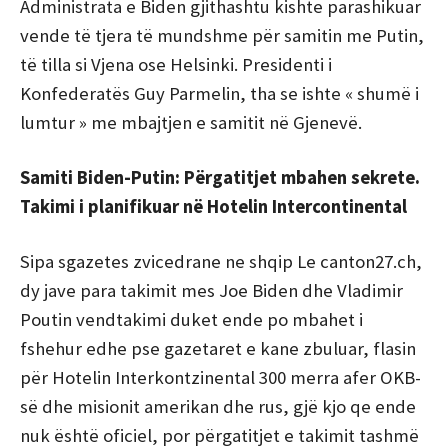
Administrata e Biden gjithashtu kishte parashikuar
vende të tjera të mundshme për samitin me Putin,
të tilla si Vjena ose Helsinki. Presidenti i
Konfederatës Guy Parmelin, tha se ishte « shumë i
lumtur » me mbajtjen e samitit në Gjenevë.
Samiti Biden-Putin: Përgatitjet mbahen sekrete.
Takimi i planifikuar në Hotelin Intercontinental
Sipa sgazetes zvicedrane ne shqip Le canton27.ch,
dy jave para takimit mes Joe Biden dhe Vladimir
Poutin vendtakimi duket ende po mbahet i
fshehur edhe pse gazetaret e kane zbuluar, flasin
për Hotelin Interkontzinental 300 merra afer OKB-
së dhe misionit amerikan dhe rus, gjë kjo qe ende
nuk është oficiel, por përgatitjet e takimit tashmë