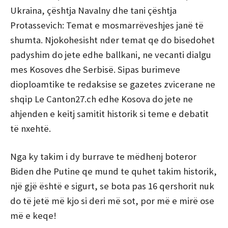
Ukraina, çështja Navalny dhe tani çështja
Protassevich: Temat e mosmarrëveshjes janë të
shumta. Njokohesisht nder temat qe do bisedohet
padyshim do jete edhe ballkani, ne vecanti dialgu
mes Kosoves dhe Serbisë. Sipas burimeve
dioploamtike te redaksise se gazetes zvicerane ne
shqip Le Canton27.ch edhe Kosova do jete ne
ahjenden e keitj samitit historik si teme e debatit
të nxehtë.
Nga ky takim i dy burrave te mëdhenj boteror
Biden dhe Putine qe mund te quhet takim historik,
një gjë është e sigurt, se bota pas 16 qershorit nuk
do të jetë më kjo si deri më sot, por më e mirë ose
më e keqe!