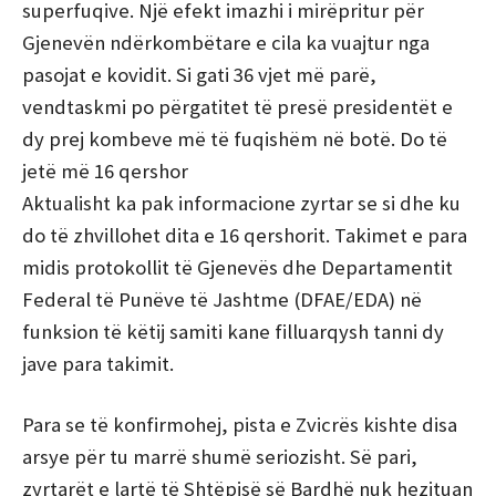
superfuqive. Një efekt imazhi i mirëpritur për
Gjenevën ndërkombëtare e cila ka vuajtur nga
pasojat e kovidit. Si gati 36 vjet më parë,
vendtaskmi po përgatitet të presë presidentët e
dy prej kombeve më të fuqishëm në botë. Do të
jetë më 16 qershor
Aktualisht ka pak informacione zyrtar se si dhe ku
do të zhvillohet dita e 16 qershorit. Takimet e para
midis protokollit të Gjenevës dhe Departamentit
Federal të Punëve të Jashtme (DFAE/EDA) në
funksion të këtij samiti kane filluarqysh tanni dy
jave para takimit.
Para se të konfirmohej, pista e Zvicrës kishte disa
arsye për tu marrë shumë seriozisht. Së pari,
zyrtarët e lartë të Shtëpisë së Bardhë nuk hezituan