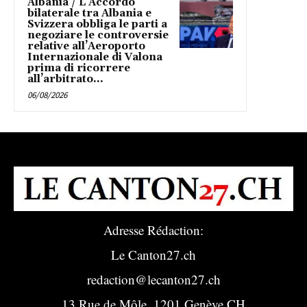
Albania / L’Accordo
bilaterale tra Albania e
Svizzera obbliga le parti a
negoziare le controversie
relative all’Aeroporto
Internazionale di Valona
prima di ricorrere
all’arbitrato...
06/08/2026
Adresse Rédaction:
Le Canton27.ch
redaction@lecanton27.ch
13 Rue de Môle, 1201 Genève CH