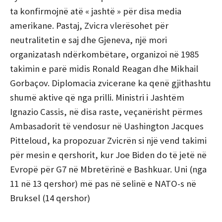
ta konfirmojnë atë « jashtë » për disa media
amerikane. Pastaj, Zvicra vlerësohet për
neutralitetin e saj dhe Gjeneva, një mori
organizatash ndërkombëtare, organizoi në 1985
takimin e parë midis Ronald Reagan dhe Mikhail
Gorbaçov. Diplomacia zvicerane ka qenë gjithashtu
shumë aktive që nga prilli. Ministri i Jashtëm
Ignazio Cassis, në disa raste, veçanërisht përmes
Ambasadorit të vendosur në Uashington Jacques
Pitteloud, ka propozuar Zvicrën si një vend takimi
për mesin e qershorit, kur Joe Biden do të jetë në
Evropë për G7 në Mbretërinë e Bashkuar. Uni (nga
11 në 13 qershor) më pas në selinë e NATO-s në
Bruksel (14 qershor)