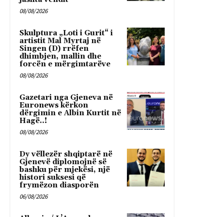
08/08/2026
Skulptura „Loti i Gurit“ i
artistit Mal Myrtaj në
Singen (D) rrëfen
dhimbjen, mallin dhe
forcën e mërgimtarëve
08/08/2026
Gazetari nga Gjeneva në
Euronews kërkon
dërgimin e Albin Kurtit në
Hagë..!
08/08/2026
Dy vëllezër shqiptarë në
Gjenevë diplomojnë së
bashku për mjekësi, një
histori suksesi që
frymëzon diasporën
06/08/2026