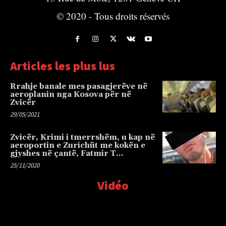
© 2020 - Tous droits réservés
Articles les plus lus
Rrahje banale mes pasagjerëve në
aeroplanin nga Kosova për në
Zvicër
29/05/2021
Zvicër, Krimi i tmerrshëm, u kap në
aeroportin e Zurichüt me kokën e
gjyshes në çantë, Fatmir T…
25/11/2020
Vidéo