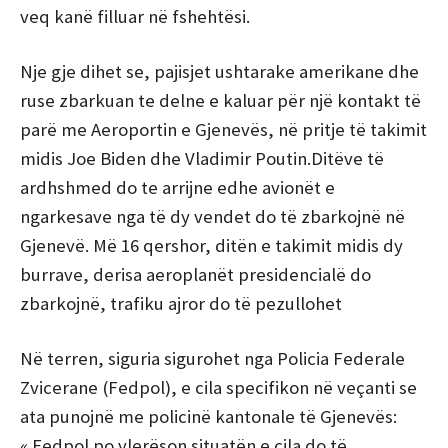
veq kanë filluar në fshehtësi.
Nje gje dihet se, pajisjet ushtarake amerikane dhe
ruse zbarkuan te delne e kaluar për një kontakt të
parë me Aeroportin e Gjenevës, në pritje të takimit
midis Joe Biden dhe Vladimir Poutin.Ditëve të
ardhshmed do te arrijne edhe avionët e
ngarkesave nga të dy vendet do të zbarkojnë në
Gjenevë. Më 16 qershor, ditën e takimit midis dy
burrave, derisa aeroplanët presidencialë do
zbarkojnë, trafiku ajror do të pezullohet
Në terren, siguria sigurohet nga Policia Federale
Zvicerane (Fedpol), e cila specifikon në veçanti se
ata punojnë me policinë kantonale të Gjenevës:
« Fedpol po vlerëson situatën e cila do të