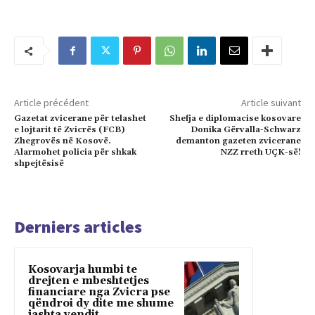
Article précédent
Article suivant
Gazetat zvicerane për telashet
Shefja e diplomacise kosovare
e lojtarit të Zvicrës (FCB)
Donika Gërvalla-Schwarz
Zhegrovës në Kosovë.
demanton gazeten zvicerane
Alarmohet policia për shkak
NZZ rreth UÇK-së!
shpejtësisë
Derniers articles
Kosovarja humbi te
drejten e mbeshtetjes
financiare nga Zvicra pse
qëndroi dy dite me shume
jashta vendit