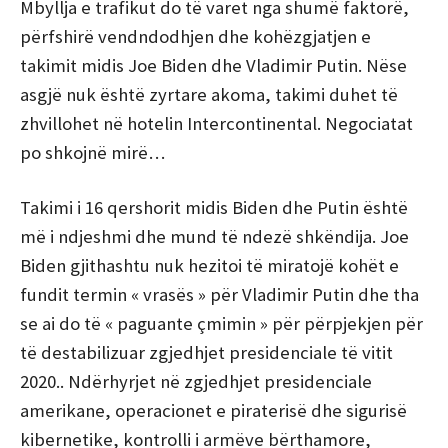
Mbyllja e trafikut do të varet nga shumë faktorë,
përfshirë vendndodhjen dhe kohëzgjatjen e
takimit midis Joe Biden dhe Vladimir Putin. Nëse
asgjë nuk është zyrtare akoma, takimi duhet të
zhvillohet në hotelin Intercontinental. Negociatat
po shkojnë mirë…
Takimi i 16 qershorit midis Biden dhe Putin është
më i ndjeshmi dhe mund të ndezë shkëndija. Joe
Biden gjithashtu nuk hezitoi të miratojë kohët e
fundit termin « vrasës » për Vladimir Putin dhe tha
se ai do të « paguante çmimin » për përpjekjen për
të destabilizuar zgjedhjet presidenciale të vitit
2020.. Ndërhyrjet në zgjedhjet presidenciale
amerikane, operacionet e piraterisë dhe sigurisë
kibernetike, kontrolli i armëve bërthamore,