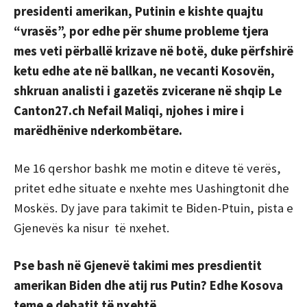
presidenti amerikan, Putinin e kishte quajtu
“vrasës”, por edhe për shume probleme tjera
mes veti përballë krizave në botë, duke përfshirë
ketu edhe ate në ballkan, ne vecanti Kosovën,
shkruan analisti i gazetës zvicerane në shqip Le
Canton27.ch Nefail Maliqi, njohes i mire i
marëdhënive nderkombëtare.
Me 16 qershor bashk me motin e diteve të verës,
pritet edhe situate e nxehte mes Uashingtonit dhe
Moskës. Dy jave para takimit te Biden-Ptuin, pista e
Gjenevës ka nisur të nxehet.
Pse bash në Gjenevë takimi mes presdientit
amerikan Biden dhe atij rus Putin? Edhe Kosova
teme e debatit të nxehtë