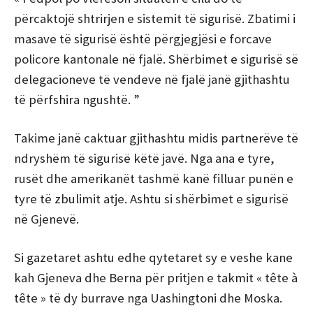
përcaktojë shtrirjen e sistemit të sigurisë. Zbatimi i
masave të sigurisë është përgjegjësi e forcave
policore kantonale në fjalë. Shërbimet e sigurisë së
delegacioneve të vendeve në fjalë janë gjithashtu
të përfshira ngushtë. ”
Takime janë caktuar gjithashtu midis partnerëve të
ndryshëm të sigurisë këtë javë. Nga ana e tyre,
rusët dhe amerikanët tashmë kanë filluar punën e
tyre të zbulimit atje. Ashtu si shërbimet e sigurisë
në Gjenevë.
Si gazetaret ashtu edhe qytetaret sy e veshe kane
kah Gjeneva dhe Berna për pritjen e takmit « tête à
tête » të dy burrave nga Uashingtoni dhe Moska.