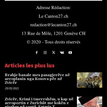
Adresse Rédaction:
Le Canton27.ch
redaction@lecanton27.ch
13 Rue de Môle, 1201 Genève CH
© 2020 - Tous droits réservés
Articles les plus lus
Rrahje banale mes pasagjerëve në
aeroplanin nga Kosova për në
Zvicër
29/05/2021
Zvicër, Krimi i tmerrshëm, u kap në
aeroportin e Zurichüt me kokën e
gjyshes në çantë, Fatmir T…