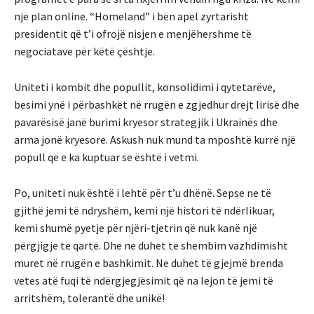
një plan online. “Homeland” i bën apel zyrtarisht
presidentit që t’i ofrojë nisjen e menjëhershme të
negociatave për këtë çështje.
Uniteti i kombit dhe popullit, konsolidimi i qytetarëve,
besimi ynë i përbashkët në rrugën e zgjedhur drejt lirisë dhe
pavarësisë janë burimi kryesor strategjik i Ukrainës dhe
arma jonë kryesore. Askush nuk mund ta mposhtë kurrë një
popull që e ka kuptuar se është i vetmi.
Po, uniteti nuk është i lehtë për t’u dhënë. Sepse ne të
gjithë jemi të ndryshëm, kemi një histori të ndërlikuar,
kemi shumë pyetje për njëri-tjetrin që nuk kanë një
përgjigje të qartë. Dhe ne duhet të shembim vazhdimisht
muret në rrugën e bashkimit. Ne duhet të gjejmë brenda
vetes atë fuqi të ndërgjegjësimit që na lejon të jemi të
arritshëm, tolerantë dhe unikë!