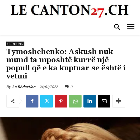
OPINIONS
Tymoshchenko: Askush nuk
mund ta mposhtë kurrë një
popull që e ka kuptuar se është i
vetmi
24/01/2022
0
By
La Rédaction