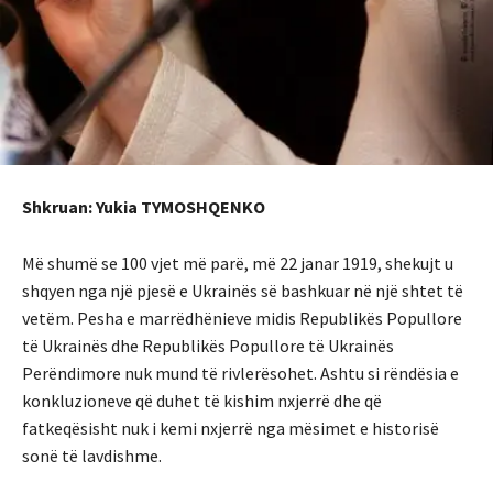
Shkruan: Yukia TYMOSHQENKO
Më shumë se 100 vjet më parë, më 22 janar 1919, shekujt u
shqyen nga një pjesë e Ukrainës së bashkuar në një shtet të
vetëm. Pesha e marrëdhënieve midis Republikës Popullore
të Ukrainës dhe Republikës Popullore të Ukrainës
Perëndimore nuk mund të rivlerësohet. Ashtu si rëndësia e
konkluzioneve që duhet të kishim nxjerrë dhe që
fatkeqësisht nuk i kemi nxjerrë nga mësimet e historisë
sonë të lavdishme.