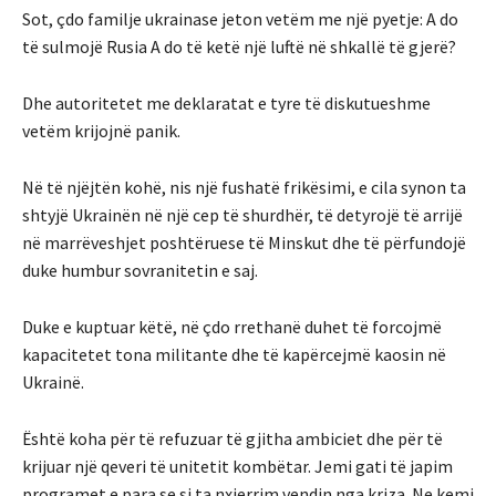
Sot, çdo familje ukrainase jeton vetëm me një pyetje: A do
të sulmojë Rusia A do të ketë një luftë në shkallë të gjerë?
Dhe autoritetet me deklaratat e tyre të diskutueshme
vetëm krijojnë panik.
Në të njëjtën kohë, nis një fushatë frikësimi, e cila synon ta
shtyjë Ukrainën në një cep të shurdhër, të detyrojë të arrijë
në marrëveshjet poshtëruese të Minskut dhe të përfundojë
duke humbur sovranitetin e saj.
Duke e kuptuar këtë, në çdo rrethanë duhet të forcojmë
kapacitetet tona militante dhe të kapërcejmë kaosin në
Ukrainë.
Është koha për të refuzuar të gjitha ambiciet dhe për të
krijuar një qeveri të unitetit kombëtar. Jemi gati të japim
programet e para se si ta nxjerrim vendin nga kriza. Ne kemi