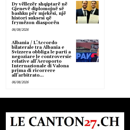
Dy vëllezër shqiptarë në
Gjenevë diplomojnë së
bashku për mjekësi, një
histori suksesi që
frymëzon diasporën
06/08/2026
Albania / L’Accordo
bilaterale tra Albania e
Svizzera obbliga le parti a
negoziare le controversie
relative all’Aeroporto
Internazionale di Valona
prima di ricorrere
all’arbitrato...
06/08/2026