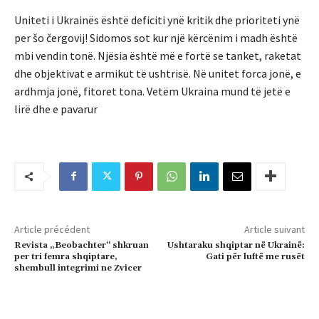
Uniteti i Ukrainës është deficiti ynë kritik dhe prioriteti ynë
per šo čergovij! Sidomos sot kur një kërcënim i madh është
mbi vendin tonë. Njësia është më e fortë se tanket, raketat
dhe objektivat e armikut të ushtrisë. Në unitet forca jonë, e
ardhmja jonë, fitoret tona. Vetëm Ukraina mund të jetë e
lirë dhe e pavarur
Article précédent
Article suivant
Revista „Beobachter“ shkruan
Ushtaraku shqiptar në Ukrainë:
per tri femra shqiptare,
Gati për luftë me rusët
shembull integrimi ne Zvicer