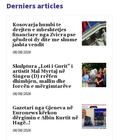
Derniers articles
Kosovarja humbi te
drejten e mbeshtetjes
financiare nga Zvicra pse
qëndroi dy dite me shume
jashta vendit
08/08/2026
Skulptura „Loti i Gurit“ i
artistit Mal Myrtaj në
Singen (D) rrëfen
dhimbjen, mallin dhe
forcën e mërgimtarëve
08/08/2026
Gazetari nga Gjeneva në
Euronews kërkon
dërgimin e Albin Kurtit në
Hagë..!
08/08/2026