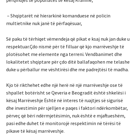
– Shqiptarët në hierarkinë komanduese në policin
multietnike nuk janë të përfaqësuar,
Së paku të tërhiqet vëmendeja që pikat e ksaj nuk jan duke u
respektuar.Çdo nismë për të filluar që kjo marrëveshje të
plotësohet me elemente nga terreni. Vendbanimet dhe
lokalitetet shqiptare për çdo ditë ballafaqohen me telashe
duke u përballur me vështirësi dhe me padrejtësi të madha.
Kjo të rikthehet edhe një herë në një marrëveshje ose të
shpallet botërisht se Qeveria e Beogradit është shkelësi i
kësaj Marrëveshje Është në interes të ruajtjes së sigurisë
dhe investimin për sjelljen e paqes i faktori ndërkombëtar,
përveç që bëri ndërmjetësimin, nuk është e mjaftueshëm,
pasi edhe duhet të monitorojë respektimin në tërësi të
pikave të kësaj marrëveshje.