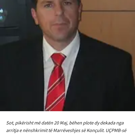
Sot, pikërisht më datën 20 Maj, bëhen plote dy dekada nga
arritja e nënshkrimit të Marrëveshjes së Konçulit. UÇPMB-së