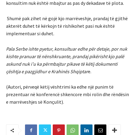
konsultim nuk është mbajtur as pas dy dekadave të plota.
Shumë pak zihet në gojë kjo marrëveshje, prandaj të gjithë
akterët duhet të kërkojn të rishikohet pasi nuk është
implementuar si duhet.
Pala Serbe ishte pyetur, konsultuar edhe për detaje, por nuk
kishte pranuar të nënshkruante, prandaj pikërisht kjo palë
askund nuk i’u ka përmbajtur pikave të këtij dokumenti
çështja e pazgjidhur e Krahinës Shqiptar
e.
(Autori, përveqë këtij vështrimi ka edhe një punim të
prezentuar në konferencë shkencore mbi rolin dhe rëndësin
e marrëveshjes së Konçulit).