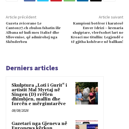
Article précédent
Article suivant
Gazeta zvicerane Le
Kampioni botëror i karatesë
Canton27.ch zbulon fshatin ilir
Enver Idrizi – krenaria
Albana në kufi mes Italisë dhe
shqiptare, vlerësohet lart ne
Sllovenise, që admirohej nga
Kroaci me titullin: Legjendë e
Skënderbeu
të gjitha kohërave në ballkan!
Derniers articles
Skulptura „Loti i Gurit“ i
artistit Mal Myrtaj në
Singen (D) rrëfen
dhimbjen, mallin dhe
forcën e mërgimtarëve
08/08/2026
Gazetari nga Gjeneva në
Euronews kërkon