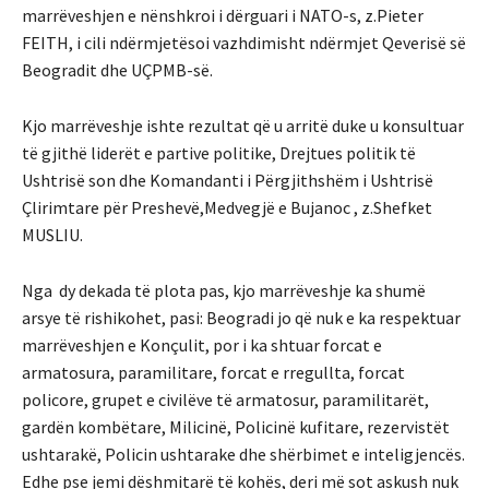
marrëveshjen e nënshkroi i dërguari i NATO-s, z.Pieter
FEITH, i cili ndërmjetësoi vazhdimisht ndërmjet Qeverisë së
Beogradit dhe UÇPMB-së.
Kjo marrëveshje ishte rezultat që u arritë duke u konsultuar
të gjithë liderët e partive politike, Drejtues politik të
Ushtrisë son dhe Komandanti i Përgjithshëm i Ushtrisë
Çlirimtare për Preshevë,Medvegjë e Bujanoc , z.Shefket
MUSLIU.
Nga dy dekada të plota pas, kjo marrëveshje ka shumë
arsye të rishikohet, pasi: Beogradi jo që nuk e ka respektuar
marrëveshjen e Konçulit, por i ka shtuar forcat e
armatosura, paramilitare, forcat e rregullta, forcat
policore, grupet e civilëve të armatosur, paramilitarët,
gardën kombëtare, Milicinë, Policinë kufitare, rezervistët
ushtarakë, Policin ushtarake dhe shërbimet e inteligjencës.
Edhe pse jemi dëshmitarë të kohës, deri më sot askush nuk