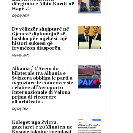
dërgimin e Albin Kurtit në
Hagë..!
08/08/2026
Dy vëllezër shqiptarë në
Gjenevë diplomojnë së
bashku për mjekësi, një
histori suksesi që
frymëzon diasporën
06/08/2026
Albania / L’Accordo
bilaterale tra Albania e
Svizzera obbliga le parti a
negoziare le controversie
relative all’Aeroporto
Internazionale di Valona
prima di ricorrere
all’arbitrato...
06/08/2026
Koleget nga Zvicra,
gazetaret e 20Minuten ne
Kosove takojne «vendasit