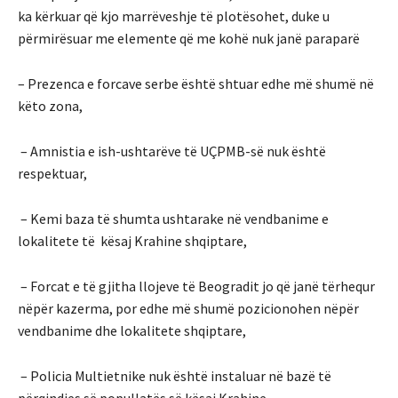
ka kërkuar që kjo marrëveshje të plotësohet, duke u
përmirësuar me elemente që me kohë nuk janë paraparë
– Prezenca e forcave serbe është shtuar edhe më shumë në
këto zona,
– Amnistia e ish-ushtarëve të UÇPMB-së nuk është
respektuar,
– Kemi baza të shumta ushtarake në vendbanime e
lokalitete të kësaj Krahine shqiptare,
– Forcat e të gjitha llojeve të Beogradit jo që janë tërhequr
nëpër kazerma, por edhe më shumë pozicionohen nëpër
vendbanime dhe lokalitete shqiptare,
– Policia Multietnike nuk është instaluar në bazë të
përqindjes së popullatës së kësaj Krahine,