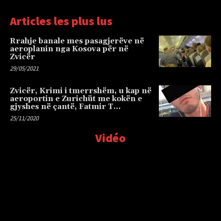
Articles les plus lus
Rrahje banale mes pasagjerëve në
aeroplanin nga Kosova për në
Zvicër
29/05/2021
Zvicër, Krimi i tmerrshëm, u kap në
aeroportin e Zurichüt me kokën e
gjyshes në çantë, Fatmir T…
25/11/2020
Vidéo