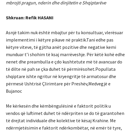
mbrojti pragun, nderin dhe dinjitetin e Shqiptarëve
Shkruan: Refik HASANI
Asnjë takim nuk është mbajtur për tu konsultuar, vlerësuar
implementimi i këtyre pikave në praktik.Tani edhe pas
këtyre viteve, të gjitha anët pozitive dhe negative kemi
munduar t’i shohim të ksaj marrëveshje. Për këtë kohë edhe
nenet dhe preambulla e çdo kushtetute më të avancuar do
të dilte në pah se çka duhet të përmirësohet.Popullata
shqiptare ishte ngritur në kryengritje të armatosur dhe
përmesë Ushtrisë Çlirimtare për Preshëv,Medvegjë e
Bujanoc
Me kërkesën dhe këmbëngulësinë e faktorit politik u
vendos që luftimet duhet të ndërpriten se do të garantohen
të drejtat individuale dhe kolektive të kësaj Krahine. Me
ndërmjetësimin e faktorit ndërkombëtar, në emër të tyre,