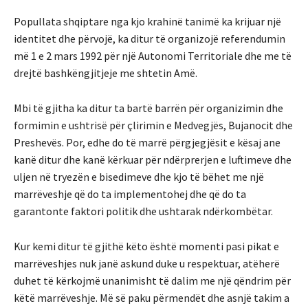
Popullata shqiptare nga kjo krahinë tanimë ka krijuar një
identitet dhe përvojë, ka ditur të organizojë referendumin
më 1 e 2 mars 1992 për një Autonomi Territoriale dhe me të
drejtë bashkëngjitjeje me shtetin Amë.
Mbi të gjitha ka ditur ta bartë barrën për organizimin dhe
formimin e ushtrisë për çlirimin e Medvegjës, Bujanocit dhe
Preshevës. Por, edhe do të marrë përgjegjësit e kësaj ane
kanë ditur dhe kanë kërkuar për ndërprerjen e luftimeve dhe
uljen në tryezën e bisedimeve dhe kjo të bëhet me një
marrëveshje që do ta implementohej dhe që do ta
garantonte faktori politik dhe ushtarak ndërkombëtar.
Kur kemi ditur të gjithë këto është momenti pasi pikat e
marrëveshjes nuk janë askund duke u respektuar, atëherë
duhet të kërkojmë unanimisht të dalim me një qëndrim për
këtë marrëveshje. Më së paku përmendët dhe asnjë takim a