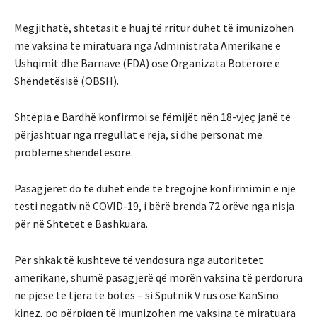
Megjithatë, shtetasit e huaj të rritur duhet të imunizohen
me vaksina të miratuara nga Administrata Amerikane e
Ushqimit dhe Barnave (FDA) ose Organizata Botërore e
Shëndetësisë (OBSH).
Shtëpia e Bardhë konfirmoi se fëmijët nën 18-vjeç janë të
përjashtuar nga rregullat e reja, si dhe personat me
probleme shëndetësore.
Pasagjerët do të duhet ende të tregojnë konfirmimin e një
testi negativ në COVID-19, i bërë brenda 72 orëve nga nisja
për në Shtetet e Bashkuara.
Për shkak të kushteve të vendosura nga autoritetet
amerikane, shumë pasagjerë që morën vaksina të përdorura
në pjesë të tjera të botës – si Sputnik V rus ose KanSino
kinez, po përpiqen të imunizohen me vaksina të miratuara