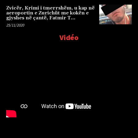
Zvicër, Krimi i tmerrshëm, u kap në
aeroportin e Zurichüt me kokën e
gjyshes në çantë, Fatmir T…
25/11/2020
Vidéo