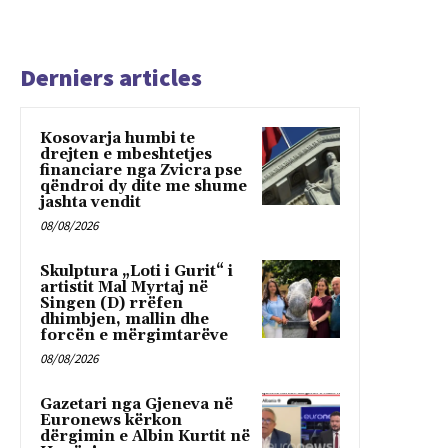
Derniers articles
Kosovarja humbi te
drejten e mbeshtetjes
financiare nga Zvicra pse
qëndroi dy dite me shume
jashta vendit
08/08/2026
Skulptura „Loti i Gurit“ i
artistit Mal Myrtaj në
Singen (D) rrëfen
dhimbjen, mallin dhe
forcën e mërgimtarëve
08/08/2026
Gazetari nga Gjeneva në
Euronews kërkon
dërgimin e Albin Kurtit në