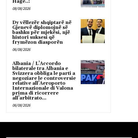
Hagë..!
08/08/2026
Dy vëllezër shqiptarë në
Gjenevë diplomojnë së
bashku për mjekësi, një
histori suksesi që
frymëzon diasporën
06/08/2026
Albania / L’Accordo
bilaterale tra Albania e
Svizzera obbliga le parti a
negoziare le controversie
relative all’Aeroporto
Internazionale di Valona
prima di ricorrere
all’arbitrato...
06/08/2026