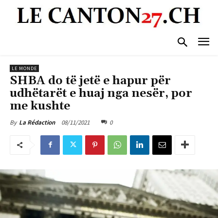
LE MONDE
SHBA do të jetë e hapur për
udhëtarët e huaj nga nesër, por
me kushte
08/11/2021
0
By
La Rédaction