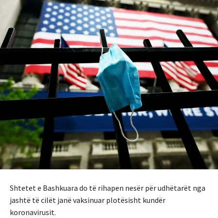
Shtetet e Bashkuara do të rihapen nesër për udhëtarët nga
jashtë të cilët janë vaksinuar plotësisht kundër
koronavirusit.