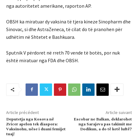
nga autoritetet amerikane, raporton AP.
OBSH ka miratuar dy vaksina të tjera kineze Sinopharm dhe
Sinovac, si dhe AstraZeneca, të cilat do të pranohen për
udhëtim në Shtetet e Bashkuara.
Sputnik V përdoret në rreth 70 vende të botës, por nuk
është miratuar nga FDA dhe OBSH.
Article précédent
Article suivant
Deputetja nga Kosova në
Escobar ne Balkan, deklarohet
Zvicer apelon tek diaspora:
nga Sarajeva pas takimit me
Vaksinohu, nëse i duani femijet
Dodikun, a do të ketë luftë?
tuaj!