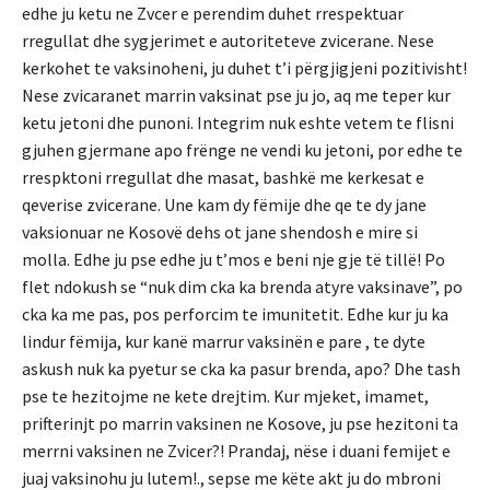
edhe ju ketu ne Zvcer e perendim duhet rrespektuar
rregullat dhe sygjerimet e autoriteteve zvicerane. Nese
kerkohet te vaksinoheni, ju duhet t’i përgjigjeni pozitivisht!
Nese zvicaranet marrin vaksinat pse ju jo, aq me teper kur
ketu jetoni dhe punoni. Integrim nuk eshte vetem te flisni
gjuhen gjermane apo frënge ne vendi ku jetoni, por edhe te
rrespktoni rregullat dhe masat, bashkë me kerkesat e
qeverise zvicerane. Une kam dy fëmije dhe qe te dy jane
vaksionuar ne Kosovë dehs ot jane shendosh e mire si
molla. Edhe ju pse edhe ju t’mos e beni nje gje të tillë! Po
flet ndokush se “nuk dim cka ka brenda atyre vaksinave”, po
cka ka me pas, pos perforcim te imunitetit. Edhe kur ju ka
lindur fëmija, kur kanë marrur vaksinën e pare , te dyte
askush nuk ka pyetur se cka ka pasur brenda, apo? Dhe tash
pse te hezitojme ne kete drejtim. Kur mjeket, imamet,
prifterinjt po marrin vaksinen ne Kosove, ju pse hezitoni ta
merrni vaksinen ne Zvicer?! Prandaj, nëse i duani femijet e
juaj vaksinohu ju lutem!., sepse me këte akt ju do mbroni