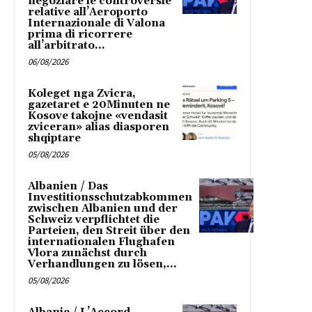
negoziare le controversie
relative all’Aeroporto
Internazionale di Valona
prima di ricorrere
all’arbitrato...
06/08/2026
Koleget nga Zvicra,
gazetaret e 20Minuten ne
Kosove takojne «vendasit
zviceran» alias diasporen
shqiptare
05/08/2026
Albanien / Das
Investitionsschutzabkommen
zwischen Albanien und der
Schweiz verpflichtet die
Parteien, den Streit über den
internationalen Flughafen
Vlora zunächst durch
Verhandlungen zu lösen,...
05/08/2026