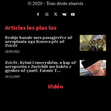
© 2020 - Tous droits réservés
Articles les plus lus
Rrahje banale mes pasagjerëve në
aeroplanin nga Kosova për në
Zvicër
29/05/2021
Zvicër, Krimi i tmerrshëm, u kap në
aeroportin e Zurichüt me kokën e
gjyshes në çantë, Fatmir T…
25/11/2020
Vidéo