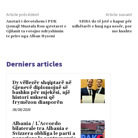
Article précédent
Article suivant
Anetari i devotshem i PDK
SHBA do të jetë e hapur për
Qemajl Mustafa fton qytetaret e
udhëtarët e huaj nga nesër, por
Gjilanit ta votojne ndryshimin
me kushte
te prire nga Alban Hyseni
Derniers articles
Dy vëllezër shqiptarë në
Gjenevë diplomojnë së
bashku për mjekësi, një
histori suksesi që
frymëzon diasporën
06/08/2026
Albania / L’Accordo
bilaterale tra Albania e
Svizzera obbliga le parti a