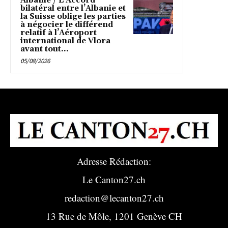
Albanie / L’Accord
bilatéral entre l’Albanie et
la Suisse oblige les parties
à négocier le différend
relatif à l’Aéroport
international de Vlora
avant tout...
05/08/2026
Adresse Rédaction:
Le Canton27.ch
redaction@lecanton27.ch
13 Rue de Môle, 1201 Genève CH