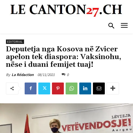
EDITORIAL
Deputetja nga Kosova në Zvicer
apelon tek diaspora: Vaksinohu,
nëse i duani femijet tuaj!
08/11/2021
0
By
La Rédaction