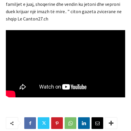
familjet e juaj, shoqerine dhe vendin ku jetoni dhe veproni
duek krijuar një imazh të mire.. ” citon gazeta zvicerane ne
shqip Le Canton27.ch