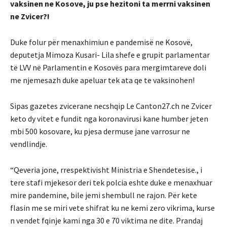
vaksinen ne Kosove, ju pse hezitoni ta merrni vaksinen
ne Zvicer?!
Duke folur për menaxhimiun e pandemisë ne Kosovë,
deputetja Mimoza Kusari- Lila shefe e grupit parlamentar
të LVV në Parlamentin e Kosovës para mergimtareve doli
me njemesazh duke apeluar tek ata qe te vaksinohen!
Sipas gazetes zvicerane necshqip Le Canton27.ch ne Zvicer
keto dy vitet e fundit nga koronavirusi kane humber jeten
mbi 500 kosovare, ku pjesa dermuse jane varrosur ne
vendlindje.
“Qeveria jone, rrespektivisht Ministria e Shendetesise., i
tere stafi mjekesor deri tek polcia eshte duke e menaxhuar
mire pandemine, bile jemi shembull ne rajon. Për kete
flasin me se miri vete shifrat ku ne kemi zero vikrima, kurse
n vendet fqinje kami nga 30 e 70 viktima ne dite. Prandaj