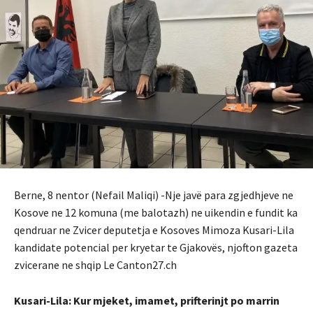
Berne, 8 nentor (Nefail Maliqi) -Nje javë para zgjedhjeve ne
Kosove ne 12 komuna (me balotazh) ne uikendin e fundit ka
qendruar ne Zvicer deputetja e Kosoves Mimoza Kusari-Lila
kandidate potencial per kryetar te Gjakovës, njofton gazeta
zvicerane ne shqip Le Canton27.ch
Kusari-Lila: Kur mjeket, imamet, prifterinjt po marrin