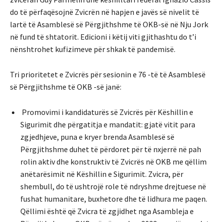
do të përfaqësojnë Zvicrën në hapjen e javës së nivelit të
lartë të Asamblesë së Përgjithshme të OKB-së në Nju Jork
në fund të shtatorit. Edicioni i këtij viti gjithashtu do t’i
nënshtrohet kufizimeve për shkak të pandemisë.
Tri prioritetet e Zvicrës për sesionin e 76 -të të Asamblesë
së Përgjithshme të OKB -së janë:
Promovimi i kandidaturës së Zvicrës për Këshillin e
Sigurimit dhe përgatitja e mandatit: gjatë vitit para
zgjedhjeve, puna e kryer brenda Asamblesë së
Përgjithshme duhet të përdoret për të nxjerrë në pah
rolin aktiv dhe konstruktiv të Zvicrës në OKB me qëllim
anëtarësimit në Këshillin e Sigurimit. Zvicra, për
shembull, do të ushtrojë role të ndryshme drejtuese në
fushat humanitare, buxhetore dhe të lidhura me paqen.
Qëllimi është që Zvicra të zgjidhet nga Asambleja e