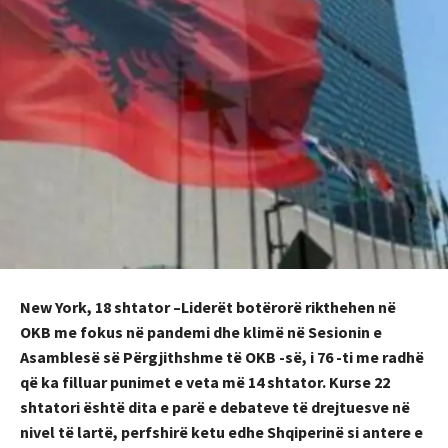
New York, 18 shtator –
Liderët botërorë rikthehen në
OKB me fokus në pandemi dhe klimë në Sesionin e
Asamblesë së Përgjithshme të OKB -së, i 76 -ti me radhë
që ka filluar punimet e veta më 14 shtator. Kurse 22
shtatori është dita e parë e debateve të drejtuesve në
nivel të lartë, perfshirë ketu edhe Shqiperinë si antere e