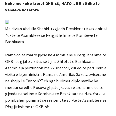
koke me koke kreret OKB-së, NATO-s BE-së dhe te
vendeve botërore
Maldivian Abdulla Shahid u zgjodh President të sesionit të
76 -të të Asamblesë së Përgjithshme të Kombeve të
Bashkuara..
Rama do të marrë pjesë në Asamblenë e Përgjithshme të
OKB -së gjatë vizitës së tij në Shtetet e Bashkuara.
Asambleja përfundon më 27 shtator, kur do të përfundojë
vizita e kryeministrit Rama në Amerikë. Gazeta zvicerane
ne shqip Le Canton27.ch nga burimet diplomatike ka
mesuar se edhe Kosova ghjate jkaves se ardhshme do te
gjende ne seline e Kombeve te Bashkuara ne New York, ku
po mbahen punimet se sesionit te 76 -te te Asamblese se
Përgjithshme te OKB-së.