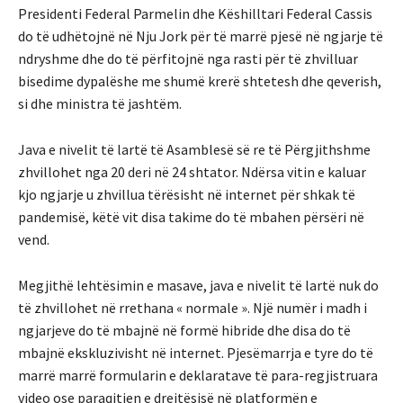
Presidenti Federal Parmelin dhe Këshilltari Federal Cassis
do të udhëtojnë në Nju Jork për të marrë pjesë në ngjarje të
ndryshme dhe do të përfitojnë nga rasti për të zhvilluar
bisedime dypalëshe me shumë krerë shtetesh dhe qeverish,
si dhe ministra të jashtëm.
Java e nivelit të lartë të Asamblesë së re të Përgjithshme
zhvillohet nga 20 deri në 24 shtator. Ndërsa vitin e kaluar
kjo ngjarje u zhvillua tërësisht në internet për shkak të
pandemisë, këtë vit disa takime do të mbahen përsëri në
vend.
Megjithë lehtësimin e masave, java e nivelit të lartë nuk do
të zhvillohet në rrethana « normale ». Një numër i madh i
ngjarjeve do të mbajnë në formë hibride dhe disa do të
mbajnë ekskluzivisht në internet. Pjesëmarrja e tyre do të
marrë marrë formularin e deklaratave të para-regjistruara
video ose paraqitjen e drejtësisë në platformën e