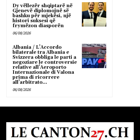
Dy vëllezër shqiptarë në
Gjenevë diplomojnë së
bashku për mjekësi, një
histori suksesi që
frymëzon diasporën
06/08/2026
Albania / L’Accordo
bilaterale tra Albania e
Svizzera obbliga le parti a
negoziare le controversie
relative all’Aeroporto
Internazionale di Valona
prima di ricorrere
all’arbitrato...
06/08/2026