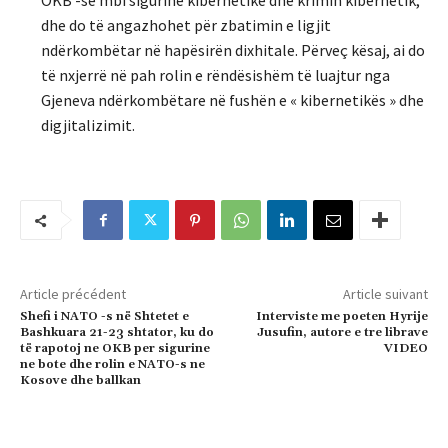
OKB -së mbi sigurinë kibernetike dhe krimin kibernetik,
dhe do të angazhohet për zbatimin e ligjit
ndërkombëtar në hapësirën dixhitale. Përveç kësaj, ai do
të nxjerrë në pah rolin e rëndësishëm të luajtur nga
Gjeneva ndërkombëtare në fushën e « kibernetikës » dhe
digjitalizimit.
Article précédent
Article suivant
Shefi i NATO -s në Shtetet e
Interviste me poeten Hyrije
Bashkuara 21-23 shtator, ku do
Jusufin, autore e tre librave
të rapotoj ne OKB per sigurine
VIDEO
ne bote dhe rolin e NATO-s ne
Kosove dhe ballkan