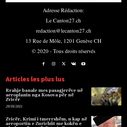
Adresse Rédaction:
Le Canton27.ch
redaction@lecanton27.ch
13 Rue de Môle, 1201 Genève CH
© 2020 - Tous droits réservés
Articles les plus lus
Rrahje banale mes pasagjerëve në
aeroplanin nga Kosova për në
Zvicër
29/05/2021
Zvicër, Krimi i tmerrshëm, u kap në
aeroportin e Zurichüt me kokën e