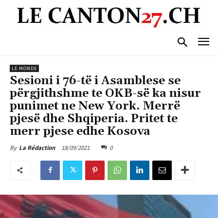
LE MONDE
Sesioni i 76-të i Asamblese se
përgjithshme te OKB-së ka nisur
punimet ne New York. Merrë
pjesë dhe Shqiperia. Pritet te
merr pjese edhe Kosova
18/09/2021
0
By
La Rédaction