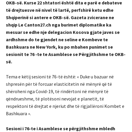
OKB-së.
Kurse 22 shtatori është dita e parë e debateve
të drejtuesve në nivel të lartë, perfshirë ketu edhe
Shqiperinë si antere e OKB-së. Gazeta zvicerane ne
shqip Le Canton27.ch nga burimet diplomatike ka
mesuar se edhe nje delegacion Kosova gjate javes se
ardhshme do te gjendet ne seline e Kombeve te
Bashkuara ne New York, ku po mbahen punimet se
sesionit te 76 -te te Asamblese se Përgjithshme te OKB-
së.
Tema e këtij sesioni të 76-të është: « Duke u bazuar në
shpresën për të forcuar elasticitetin në mënyrë që të
shëroheni nga Covid-19, të rindërtoni në mënyrë të
qëndrueshme, të plotësoni nevojat e planetit, të
respektoni të drejtat e njeriut dhe të rigjallëroni Kombet e
Bashkuara ».
Sesioni i 76-te i Asamblese se përgjithshme mbledh