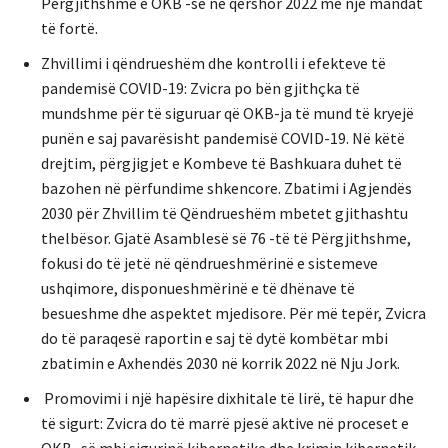
Përgjithshme e OKB -së në qershor 2022 me një mandat
të fortë.
Zhvillimi i qëndrueshëm dhe kontrolli i efekteve të
pandemisë COVID-19: Zvicra po bën gjithçka të
mundshme për të siguruar që OKB-ja të mund të kryejë
punën e saj pavarësisht pandemisë COVID-19. Në këtë
drejtim, përgjigjet e Kombeve të Bashkuara duhet të
bazohen në përfundime shkencore. Zbatimi i Agjendës
2030 për Zhvillim të Qëndrueshëm mbetet gjithashtu
thelbësor. Gjatë Asamblesë së 76 -të të Përgjithshme,
fokusi do të jetë në qëndrueshmërinë e sistemeve
ushqimore, disponueshmërinë e të dhënave të
besueshme dhe aspektet mjedisore. Për më tepër, Zvicra
do të paraqesë raportin e saj të dytë kombëtar mbi
zbatimin e Axhendës 2030 në korrik 2022 në Nju Jork.
Promovimi i një hapësire dixhitale të lirë, të hapur dhe
të sigurt: Zvicra do të marrë pjesë aktive në proceset e