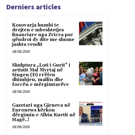
Derniers articles
Kosovarja humbi te
drejten e mbeshtetjes
financiare nga Zvicra pse
qëndroi dy dite me shume
jashta vendit
08/08/2026
Skulptura „Loti i Gurit“ i
artistit Mal Myrtaj në
Singen (D) rrëfen
dhimbjen, mallin dhe
forcën e mërgimtarëve
08/08/2026
Gazetari nga Gjeneva në
Euronews kërkon
dërgimin e Albin Kurtit në
Hagë..!
08/08/2026