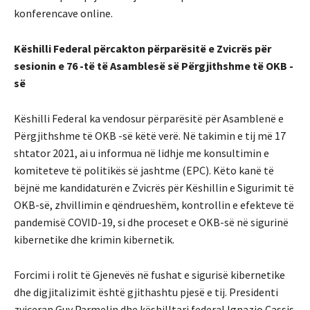
konferencave online.
Këshilli Federal përcakton përparësitë e Zvicrës për
sesionin e 76 -të të Asamblesë së Përgjithshme të OKB -
së
Këshilli Federal ka vendosur përparësitë për Asamblenë e
Përgjithshme të OKB -së këtë verë. Në takimin e tij më 17
shtator 2021, ai u informua në lidhje me konsultimin e
komiteteve të politikës së jashtme (EPC). Këto kanë të
bëjnë me kandidaturën e Zvicrës për Këshillin e Sigurimit të
OKB-së, zhvillimin e qëndrueshëm, kontrollin e efekteve të
pandemisë COVID-19, si dhe proceset e OKB-së në sigurinë
kibernetike dhe krimin kibernetik.
Forcimi i rolit të Gjenevës në fushat e sigurisë kibernetike
dhe digjitalizimit është gjithashtu pjesë e tij. Presidenti
zviceran Guy Parmelin dhe këshilltari federal Ignazio Cassis