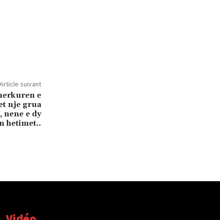
Article suivant
merkuren e
et nje grua
, nene e dy
n hetimet..
Vidéo