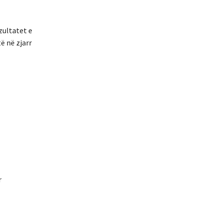
zultatet e
ë në zjarr
r