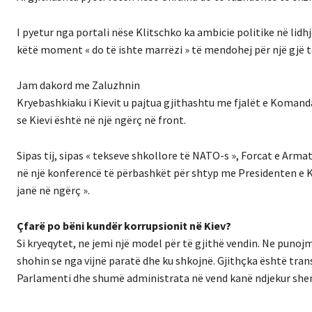
I pyetur nga portali nëse Klitschko ka ambicie politike në lidh
këtë moment « do të ishte marrëzi » të mendohej për një gjë të
Jam dakord me Zaluzhnin
Kryebashkiaku i Kievit u pajtua gjithashtu me fjalët e Koman
se Kievi është në një ngërç në front.
Sipas tij, sipas « tekseve shkollore të NATO-s », Forcat e Arma
në një konferencë të përbashkët për shtyp me Presidenten e Kom
janë në ngërç ».
Çfarë po bëni kundër korrupsionit në Kiev?
Si kryeqytet, ne jemi një model për të gjithë vendin. Ne puno
shohin se nga vijnë paratë dhe ku shkojnë. Gjithçka është tra
Parlamenti dhe shumë administrata në vend kanë ndjekur she