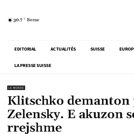
30.7
C
Berne
EDITORIAL
ACTUALITÉS
SUISSE
EUROP
LA PRESSE SUISSE
LE MONDE
Klitschko demanton p
Zelensky. E akuzon s
rrejshme