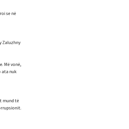
roi se në
ry Zaluzhny
me. Më vonë,
« ata nuk
ët mund të
rrupsionit.