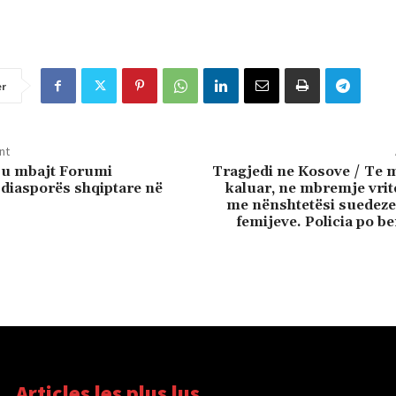
er
nt
 u mbajt Forumi
Tragjedi ne Kosove / Te 
diasporës shqiptare në
kaluar, ne mbremje vrit
me nënshtetësi suedeze
femijeve. Policia po be
Articles les plus lus