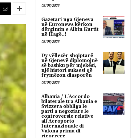
08/08/2026
Gazetari nga Gjeneva
në Euronews kërkon
dërgimin e Albin Kurtit
në Hagë..!
08/08/2026
Dy vëllezër shqiptarë
në Gjenevë diplomojnë
së bashku për mjekësi,
një histori suksesi që
frymëzon diasporën
06/08/2026
Albania / L’Accordo
bilaterale tra Albania e
Svizzera obbliga le
parti a negoziare le
controversie relative
all’Aeroporto
Internazionale di
Valona prima di
ricorrere