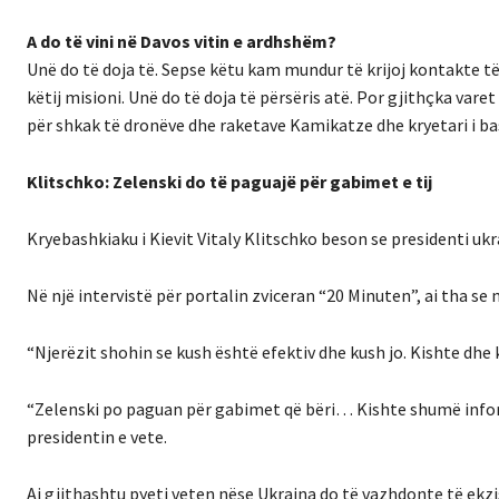
A do të vini në Davos vitin e ardhshëm?
Unë do të doja të. Sepse këtu kam mundur të krijoj kontakte të 
këtij misioni. Unë do të doja të përsëris atë. Por gjithçka varet
për shkak të dronëve dhe raketave Kamikatze dhe kryetari i bas
Klitschko: Zelenski do të paguajë për gabimet e tij
Kryebashkiaku i Kievit Vitaly Klitschko beson se presidenti uk
Në një intervistë për portalin zviceran “20 Minuten”, ai tha se 
“Njerëzit shohin se kush është efektiv dhe kush jo. Kishte dhe
“Zelenski po paguan për gabimet që bëri… Kishte shumë infor
presidentin e vete.
Ai gjithashtu pyeti veten nëse Ukraina do të vazhdonte të ekz