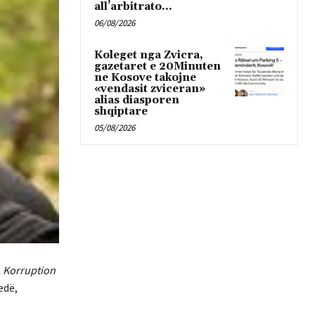
all’arbitrato...
06/08/2026
Koleget nga Zvicra,
gazetaret e 20Minuten
ne Kosove takojne
«vendasit zviceran»
alias diasporen
shqiptare
05/08/2026
, Korruption
edë,