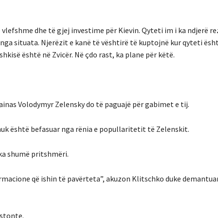
vlefshme dhe të gjej investime për Kievin. Qyteti im i ka ndjerë re
 nga situata. Njerëzit e kanë të vështirë të kuptojnë kur qyteti ësht
hkisë është në Zvicër. Në çdo rast, ka plane për këtë.
rainas Volodymyr Zelensky do të paguajë për gabimet e tij.
nuk është befasuar nga rënia e popullaritetit të Zelenskit.
 ka shumë pritshmëri.
macione që ishin të pavërteta”, akuzon Klitschko duke demantua
istonte.