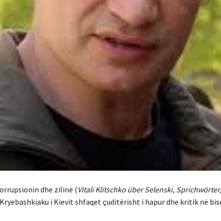
korrupsionin dhe zilinë (
Vitali Klitschko über Selenski, Sprichwörter
 Kryebashkiaku i Kievit shfaqet çuditërisht i hapur dhe kritik në bis