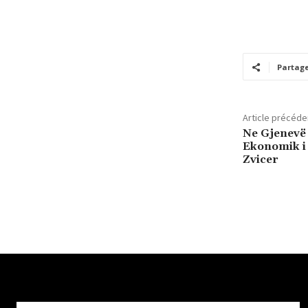
Partag
Article précéde
Ne Gjenevë
Ekonomik i 
Zvicer