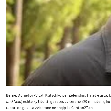
Berne, 3 dhjetor -Vitali Klitschko për Zelenskin, fjalët e urta, 
und Neid
) eshte ky titulli i gazetes zvicerane «20 minuten», ku
raporton gazeta zvicerane ne shqip Le Canton27.ch