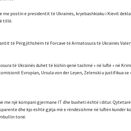
je me postin e presidentit të Ukrainës, kryebashkiaku i Kievit dekla
 tillë.
dantit të Përgjithshëm të Forcave të Armatosura të Ukrainës Vale
tosura të Ukrainës duhet të kishin qenë tashmë « në luftë » në Kri
isionit Evropian, Ursula von der Leyen, Zelenski u justifikua se 
jmë me një kompani gjermane IT dhe buxheti është i ditur. Qytetar
nsparente dhe kjo është gjëja më e rëndësishme në luftën kundër ko
mbullin tonë.