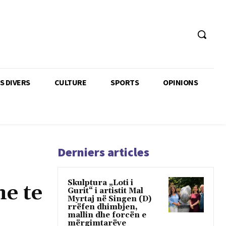
TS DIVERS
CULTURE
SPORTS
OPINIONS
Derniers articles
Skulptura „Loti i
ne te
Gurit“ i artistit Mal
Myrtaj në Singen (D)
rrëfen dhimbjen,
mallin dhe forcën e
mërgimtarëve