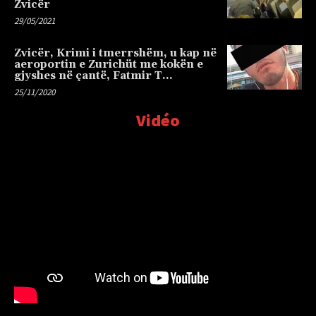
Zvicër
29/05/2021
Zvicër, Krimi i tmerrshëm, u kap në
aeroportin e Zurichüt me kokën e
gjyshes në çantë, Fatmir T…
25/11/2020
Vidéo