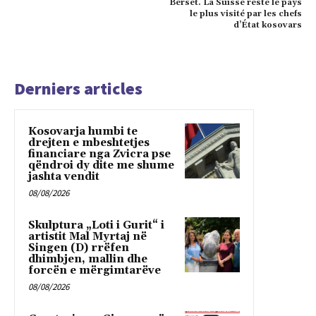
Berset. La Suisse reste le pays
le plus visité par les chefs
d’État kosovars
Derniers articles
Kosovarja humbi te
drejten e mbeshtetjes
financiare nga Zvicra pse
qëndroi dy dite me shume
jashta vendit
08/08/2026
Skulptura „Loti i Gurit“ i
artistit Mal Myrtaj në
Singen (D) rrëfen
dhimbjen, mallin dhe
forcën e mërgimtarëve
08/08/2026