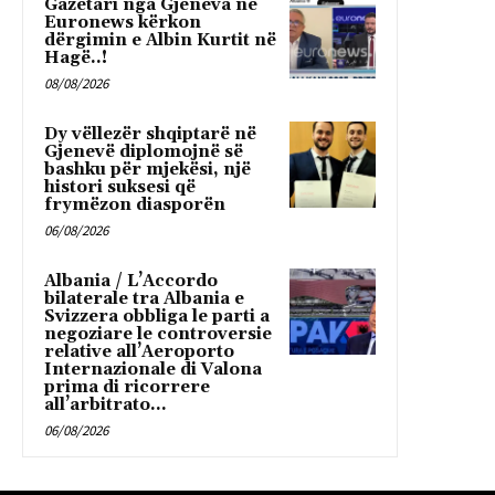
Gazetari nga Gjeneva në
Euronews kërkon
dërgimin e Albin Kurtit në
Hagë..!
08/08/2026
Dy vëllezër shqiptarë në
Gjenevë diplomojnë së
bashku për mjekësi, një
histori suksesi që
frymëzon diasporën
06/08/2026
Albania / L’Accordo
bilaterale tra Albania e
Svizzera obbliga le parti a
negoziare le controversie
relative all’Aeroporto
Internazionale di Valona
prima di ricorrere
all’arbitrato...
06/08/2026