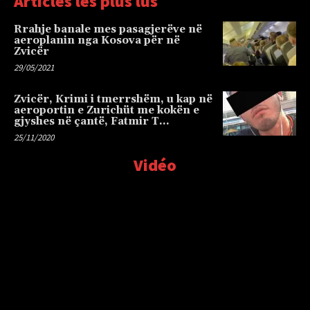
Articles les plus lus
Rrahje banale mes pasagjerëve në
aeroplanin nga Kosova për në
Zvicër
29/05/2021
Zvicër, Krimi i tmerrshëm, u kap në
aeroportin e Zurichüt me kokën e
gjyshes në çantë, Fatmir T…
25/11/2020
Vidéo