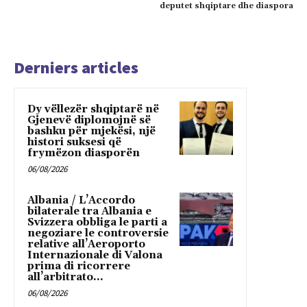
deputet shqiptare dhe diaspora
Derniers articles
Dy vëllezër shqiptarë në
Gjenevë diplomojnë së
bashku për mjekësi, një
histori suksesi që
frymëzon diasporën
06/08/2026
Albania / L’Accordo
bilaterale tra Albania e
Svizzera obbliga le parti a
negoziare le controversie
relative all’Aeroporto
Internazionale di Valona
prima di ricorrere
all’arbitrato...
06/08/2026