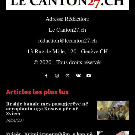
Adresse Rédaction:
Le Canton27.ch
redaction@lecanton27.ch
13 Rue de Môle, 1201 Genève CH
© 2020 - Tous droits réservés
Articles les plus lus
Rrahje banale mes pasagjerëve në
aeroplanin nga Kosova për në
Zvicër
29/05/2021
Zvicër, Krimi i tmerrshëm, u kap në