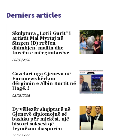
Derniers articles
Skulptura „Loti i Gurit“ i
artistit Mal Myrtaj në
Singen (D) rrëfen
dhimbjen, mallin dhe
forcën e mërgimtarëve
08/08/2026
Gazetari nga Gjeneva në
Euronews kërkon
dërgimin e Albin Kurtit në
Hagë..!
08/08/2026
Dy vëllezër shqiptarë në
Gjenevë diplomojnë së
bashku për mjekësi, një
histori suksesi që
frymëzon diasporën
06/08/2026