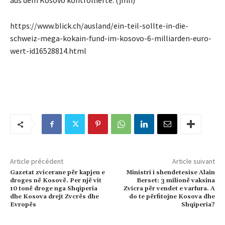
aus dem Kosovo kontrollierte. (jmh)
https://www.blick.ch/ausland/ein-teil-sollte-in-die-
schweiz-mega-kokain-fund-im-kosovo-6-milliarden-euro-
wert-id16528814.html
Article précédent
Article suivant
Gazetat zvicerane për kapjen e
Ministri i shendetesise Alain
droges në Kosovë. Per një vit
Berset: 3 milionë vaksina
10 tonë droge nga Shqiperia
Zvicra për vendet e varfura. A
dhe Kosova drejt Zvcrës dhe
do te përfitojne Kosova dhe
Evropës
Shqiperia?