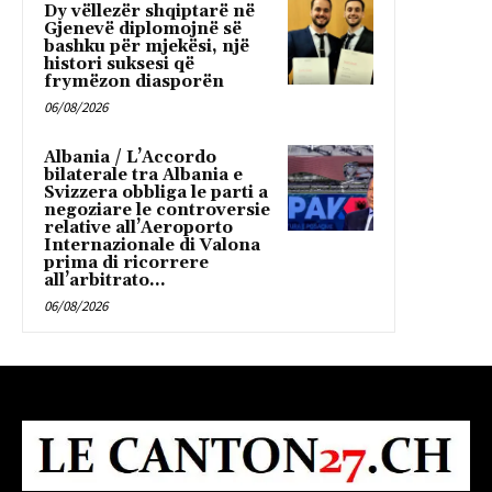
Dy vëllezër shqiptarë në
Gjenevë diplomojnë së
bashku për mjekësi, një
histori suksesi që
frymëzon diasporën
06/08/2026
Albania / L’Accordo
bilaterale tra Albania e
Svizzera obbliga le parti a
negoziare le controversie
relative all’Aeroporto
Internazionale di Valona
prima di ricorrere
all’arbitrato...
06/08/2026