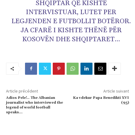
SHQIPTAR QE KISHTE
INTERVISTUAR, LUTET PER
LEGJENDEN E FUTBOLLIT BOTËROR.
JA CFARË I KISHTE THËNË PËR
KOSOVËN DHE SHQIPTARET…
Article précédent
Article suivant
Adios Pele!.. The Albanian
Ka vdekur Papa Benedikti XVI
journalist who interviewed the
(95)
legend of world football
speaks…