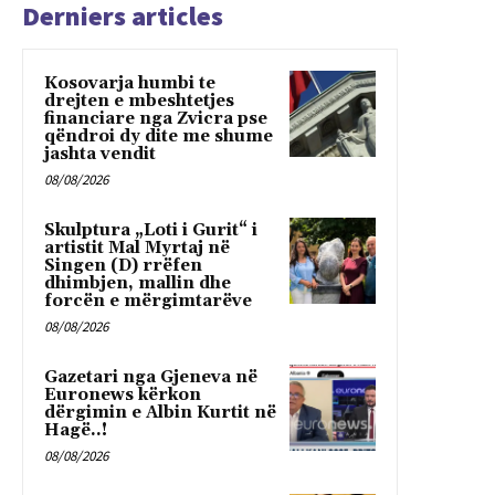
Derniers articles
Kosovarja humbi te
drejten e mbeshtetjes
financiare nga Zvicra pse
qëndroi dy dite me shume
jashta vendit
08/08/2026
Skulptura „Loti i Gurit“ i
artistit Mal Myrtaj në
Singen (D) rrëfen
dhimbjen, mallin dhe
forcën e mërgimtarëve
08/08/2026
Gazetari nga Gjeneva në
Euronews kërkon
dërgimin e Albin Kurtit në
Hagë..!
08/08/2026