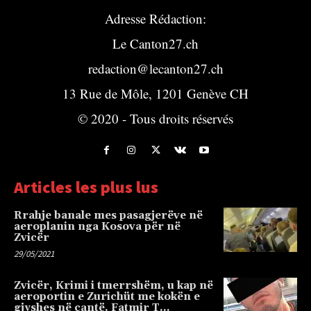
Adresse Rédaction:
Le Canton27.ch
redaction@lecanton27.ch
13 Rue de Môle, 1201 Genève CH
© 2020 - Tous droits réservés
Articles les plus lus
Rrahje banale mes pasagjerëve në
aeroplanin nga Kosova për në
Zvicër
29/05/2021
Zvicër, Krimi i tmerrshëm, u kap në
aeroportin e Zurichüt me kokën e
gjyshes në çantë, Fatmir T…