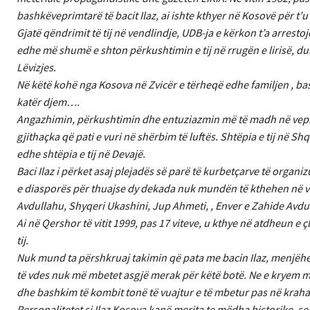
bashkëveprimtarë të bacit Ilaz, ai ishte kthyer në Kosovë për t
Gjatë qëndrimit të tij në vendlindje, UDB-ja e kërkon t’a arrestoj
edhe më shumë e shton përkushtimin e tij në rrugën e lirisë, duke
Lëvizjes.
Në këtë kohë nga Kosova në Zvicër e tërheqë edhe familjen , bas
katër djem….
Angazhimin, përkushtimin dhe entuziazmin më të madh në veprimatri
gjithaçka që pati e vuri në shërbim të luftës. Shtëpia e tij në Sh
edhe shtëpia e tij në Devajë.
Baci Ilaz i përket asaj plejadës së parë të kurbetçarve të organ
e diasporës për thuajse dy dekada nuk mundën të kthehen në vendl
Avdullahu, Shyqeri Ukashini, Jup Ahmeti, , Enver e Zahide Avdu
Ai në Qershor të vitit 1999, pas 17 viteve, u kthye në atdheun e 
tij.
Nuk mund ta përshkruaj takimin që pata me bacin Ilaz, menjëher
të vdes nuk më mbetet asgjë merak për këtë botë. Ne e kryem mi
dhe bashkim të kombit tonë të vuajtur e të mbetur pas në kraha
Personalitetet si Ilaz Kosova kanë merita te mëdha historike, s