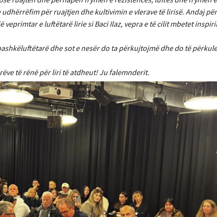
udhërrëfim për ruajtjen dhe kultivimin e vlerave të lirisë. Andaj për
primtar e luftëtarë lirie si Baci Ilaz, vepra e të cilit mbetet inspir
bashkëluftëtarë dhe sot e nesër do ta përkujtojmë dhe do të përkul
ëve të rënë për liri të atdheut! Ju falemnderit.