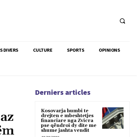
TS DIVERS
CULTURE
SPORTS
OPINIONS
Derniers articles
Kosovarja humbi te
jaz
drejten e mbeshtetjes
financiare nga Zvicra
pse qëndroi dy dite me
hëm
shume jashta vendit