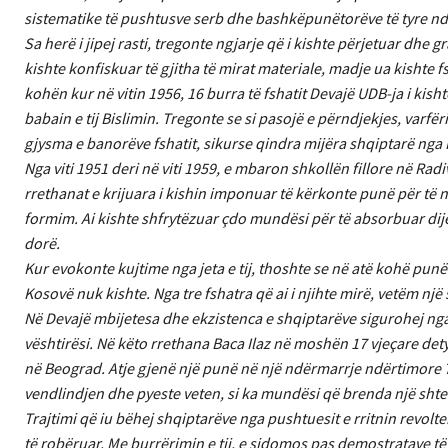
sistematike të pushtusve serb dhe bashkëpunëtorëve të tyre nda
Sa herë i jipej rasti, tregonte ngjarje që i kishte përjetuar dhe
kishte konfiskuar të gjitha të mirat materiale, madje ua kishte 
kohën kur në vitin 1956, 16 burra të fshatit Devajë UDB-ja i kish
babain e tij Bislimin. Tregonte se si pasojë e përndjekjes, varfë
gjysma e banorëve fshatit, sikurse qindra mijëra shqiptarë nga K
Nga viti 1951 deri në viti 1959, e mbaron shkollën fillore në Rad
rrethanat e krijuara i kishin imponuar të kërkonte punë për të nd
formim. Ai kishte shfrytëzuar çdo mundësi për të absorbuar dije,
dorë.
Kur evokonte kujtime nga jeta e tij, thoshte se në atë kohë pun
Kosovë nuk kishte. Nga tre fshatra që ai i njihte mirë, vetëm nj
Në Devajë mbijetesa dhe ekzistenca e shqiptarëve sigurohej nga
vështirësi. Në këto rrethana Baca Ilaz në moshën 17 vjeçare de
në Beograd. Atje gjenë një punë në një ndërmarrje ndërtimore 
vendlindjen dhe pyeste veten, si ka mundësi që brenda një shtet
Trajtimi që iu bëhej shqiptarëve nga pushtuesit e rritnin revolte
të robëruar. Me burrërimin e tij, e sidomos pas demostratave t