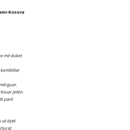
jrami-Kosova
he më duket
im kombëtar
ë mërguar.
ësuar jetën.
 të parë
s së dytë
rturat