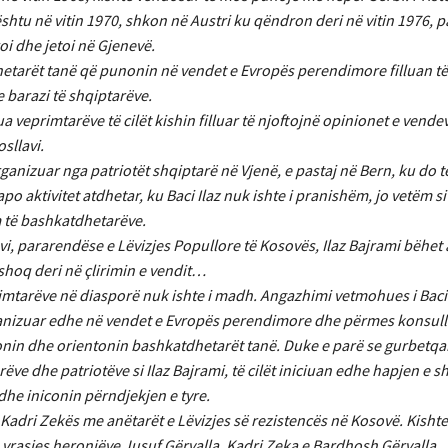
shtu në vitin 1970, shkon në Austri ku qëndron deri në vitin 1976, p
roi dhe jetoi në Gjenevë.
hetarët tanë që punonin në vendet e Evropës perendimore filluan të
 barazi të shqiptarëve.
a veprimtarëve të cilët kishin filluar të njoftojnë opinionet e vende
sllavi.
organizuar nga patriotët shqiptarë në Vjenë, e pastaj në Bern, ku do t
 aktivitet atdhetar, ku Baci Ilaz nuk ishte i pranishëm, jo vetëm s
m të bashkatdhetarëve.
, pararendëse e Lëvizjes Popullore të Kosovës, Ilaz Bajrami bëhet a
shoq deri në çlirimin e vendit…
rimtarëve në diasporë nuk ishte i madh. Angazhimi vetmohues i Bacit
ë organizuar edhe në vendet e Evropës perendimore dhe përmes konsul
lonin dhe orientonin bashkatdhetarët tanë. Duke e parë se gurbetqa
ve dhe patriotëve si Ilaz Bajrami, të cilët iniciuan edhe hapjen e 
dhe iniconin përndjekjen e tyre.
të Kadri Zekës me anëtarët e Lëvizjes së rezistencës në Kosovë. Kisht
 vrasjes heronjëve Jusuf Gërvalla, Kadri Zeka e Bardhosh Gërvalla