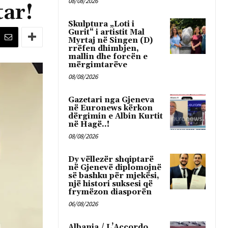
08/08/2026
tar!
Skulptura „Loti i
Gurit“ i artistit Mal
Myrtaj në Singen (D)
rrëfen dhimbjen,
mallin dhe forcën e
mërgimtarëve
08/08/2026
Gazetari nga Gjeneva
në Euronews kërkon
dërgimin e Albin Kurtit
në Hagë..!
08/08/2026
Dy vëllezër shqiptarë
në Gjenevë diplomojnë
së bashku për mjekësi,
një histori suksesi që
frymëzon diasporën
06/08/2026
Albania / L’Accordo