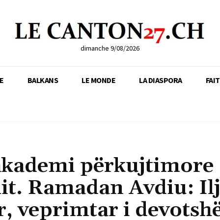
dimanche 9/08/2026
E
BALKANS
LE MONDE
LA DIASPORA
FAI
akademi përkujtimore
it. Ramadan Avdiu: Il
r, veprimtar i devots