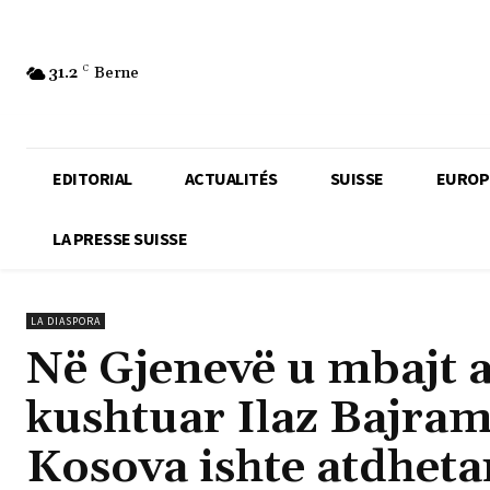
31.2
C
Berne
EDITORIAL
ACTUALITÉS
SUISSE
EUROP
LA PRESSE SUISSE
LA DIASPORA
Në Gjenevë u mbajt 
kushtuar Ilaz Bajram
Kosova ishte atdheta