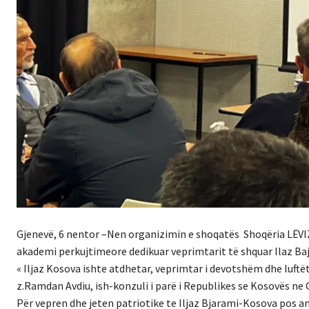
Gjenevë, 6 nentor –
Nen organizimin e shoqatës
Shoqëria LËVI
akademi perkujtimeore dedikuar veprimtarit të shquar Ilaz Bajr
« Iljaz Kosova ishte atdhetar, veprimtar i devotshëm dhe luftë
z.Ramdan Avdiu, ish-konzuli i parë i Republikes se Kosovës ne
Për vepren dhe jeten patriotike te
Iljaz Bjarami-Kosova
pos an