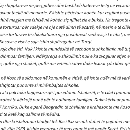
j shqiptarëve në përgjithësi dhe bashkëfshatërëve të tij në veçant
 gravuar thellë në memorie. E kishte përjetuar kohën kur regjimi pus
fshirë magjen me fshisë në kohën siç njihet zia e bukës. Na tregonte
te torturuar për vdekje në një natë dimri të acartë, në mesin e të cil
risë e torturave të shkakatuara nga pushtuesit rankoviçist e titist, 
osova e viset e saja ishin shpërngulur në Turqi.
ivojc dhe Viti. Nuk i kishte mundësitë të vazhdonte shkollimin më tut
ihmuar familjen. Ndërprerja e shkollimit nuk e ka zvogluar etjen e t
 qoftë nga shokët, qoftë me vetëiniciativë duke lexuar çdo libër që 
ë në Kosovë e sidomos në komunën e Vitisë, që ishte ndër më të varf
ë shqiptar punonte si mirëmbajtës shkolle.
 ata pak toka bujqësore që i posedonin fshatarët, e të cilat i pun
tyrohet të kërkojë punë për të ndihmuar familjen. Duke kërkuar pun
7 Korriku. Duke e parë Beogradin të zhvilluar e krahasonte me Kos
i të ketë kaq dallime të mëdha.
n dhe kristalizonin bindjet tek Baci Ilaz se nuk duhet të pajtohet me
ë në vitin 1968, kishte vendosur të mos punojë më nepër Serbi. Pri