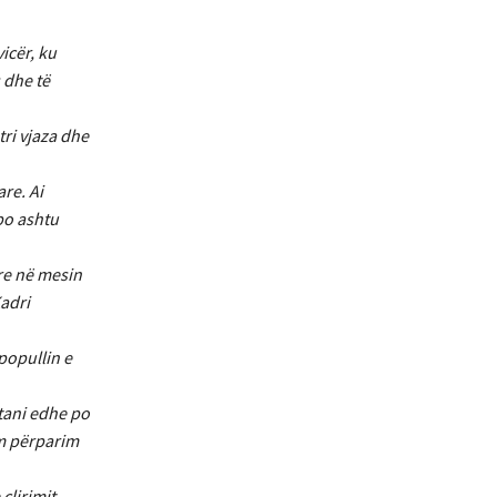
icër, ku
 dhe të
ri vjaza dhe
re. Ai
 po ashtu
tre në mesin
Kadri
 popullin e
tani edhe po
im përparim
çlirimit