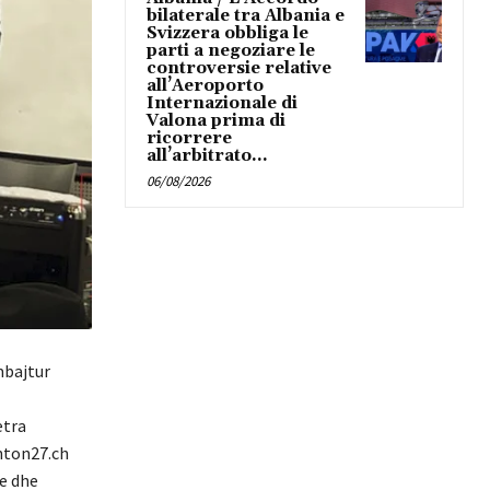
bilaterale tra Albania e
Svizzera obbliga le
parti a negoziare le
controversie relative
all’Aeroporto
Internazionale di
Valona prima di
ricorrere
all’arbitrato...
06/08/2026
mbajtur
etra
anton27.ch
e dhe