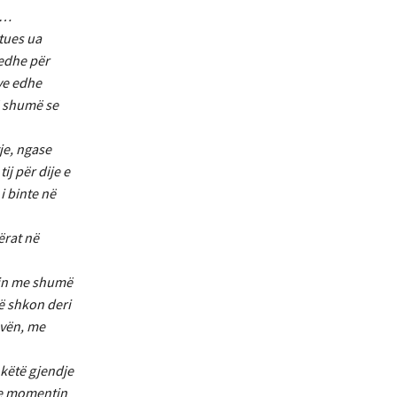
i…
htues ua
 edhe për
ëve edhe
më shumë se
je, ngase
ij për dije e
i binte në
ërat në
onin me shumë
ë shkon deri
ovën, me
 këtë gjendje
ste momentin