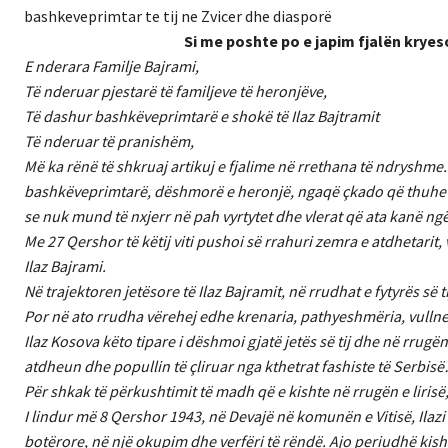
bashkeveprimtar te tij ne Zvicer dhe diasporë
Si me poshte po e japim fjalën krye
E nderara Familje Bajrami,
Të nderuar pjestarë të familjeve të heronjëve,
Të dashur bashkëveprimtarë e shokë të Ilaz Bajtramit
Të nderuar të pranishëm,
Më ka rënë të shkruaj artikuj e fjalime në rrethana të ndryshme.
bashkëveprimtarë, dëshmorë e heronjë, ngaqë çkado që thuhet 
se nuk mund të nxjerr në pah vyrtytet dhe vlerat që ata kanë ngë
Me 27 Qershor të këtij viti pushoi së rrahuri zemra e atdhetarit
Ilaz Bajrami.
Në trajektoren jetësore të Ilaz Bajramit, në rrudhat e fytyrës së t
Por në ato rrudha vërehej edhe krenaria, pathyeshmëria, vullne
Ilaz Kosova këto tipare i dëshmoi gjatë jetës së tij dhe në rrugën 
atdheun dhe popullin të çliruar nga kthetrat fashiste të Serbis
Për shkak të përkushtimit të madh që e kishte në rrugën e lirisë,
I lindur më 8 Qershor 1943, në Devajë në komunën e Vitisë, Ilazi p
botërore, në një okupim dhe verfëri të rëndë. Ajo periudhë kishte