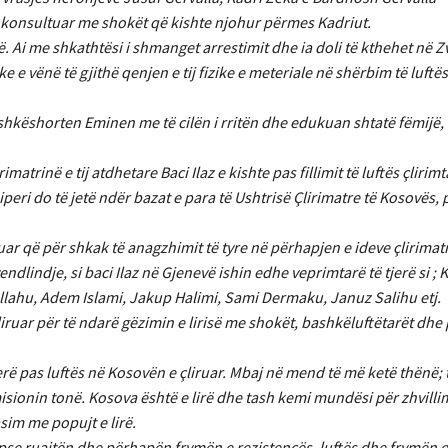
’u konsultuar me shokët që kishte njohur përmes Kadriut.
ë. Ai me shkathtësi i shmanget arrestimit dhe ia doli të kthehet në Zv
 e vënë të gjithë qenjen e tij fizike e meteriale në shërbim të luftës
hkëshorten Eminen me të cilën i rritën dhe edukuan shtatë fëmijë, t
në e tij atdhetare Baci Ilaz e kishte pas fillimit të luftës çlirimta
qiperi do të jetë ndër bazat e para të Ushtrisë Çlirimatre të Kosovës,
izuar që për shkak të anagzhimit të tyre në përhapjen e ideve çlirima
indje, si baci Ilaz në Gjenevë ishin edhe veprimtarë të tjerë si ; 
llahu, Adem Islami, Jakup Halimi, Sami Dermaku, Januz Salihu etj.
çliruar për të ndarë gëzimin e lirisë me shokët, bashkëluftëtarët dhe
ë pas luftës në Kosovën e çliruar. Mbaj në mend të më ketë thënë; 
sionin tonë. Kosova është e lirë dhe tash kemi mundësi për zhvill
sim me popujt e lirë.
epse ruajtën dhe përhapën frymën e rezistencës, luftës dhe frymën e 