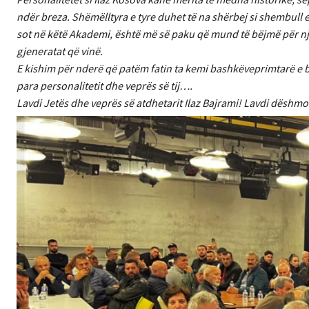
ndër breza. Shëmëlltyra e tyre duhet të na shërbej si shembull e 
sot në këtë Akademi, është më së paku që mund të bëjmë për një ve
gjeneratat që vinë.
E kishim për nderë që patëm fatin ta kemi bashkëveprimtarë e 
para personalitetit dhe veprës së tij….
Lavdi Jetës dhe veprës së atdhetarit Ilaz Bajrami! Lavdi dëshmor