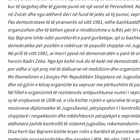
kur të largohej dhe të gjente punë në një vend të Perendimit. Kë
në Zvicër dhe nga atëherë deri në fund të jetës së tij punoi, vep
Pas demostratave të të pranverës së vitit 1981, edhe bashkaatd
organizohen dhe të bëhen pjesë e rëndësishme e luftës për liri e
Ilaz Bajrami ishte ndër punëtorët e parë gurbetqar, që iu bashku
demokratike për pozitën e robëruar të popullit shqiptar në Jugo
Në prill të vitit 1981, ai morri pjesë në demonstratën e parë të 
heroin Kadri Zeka. Nga kjo kohë nuk do të ketë më demostratë apo
por edhe si një prej më të dalluarve në mobilizim dhe organizi
Me themelimin e Lëvizjes Për Republikën Shqiptare në Jugosllavi
dhe në gjirin e kësaj organizite ka vepruar me përkushtim të pa
Në fillet e organizimit të rezistencës antipushtuese numri i vep
sy të vrojtuesve të UDB-së, e cila kishte rrjetin e spiunëve t
misioneve diplomatike të Jugosllavisë, përpiqeshin t’i kontrol
shqiptarë i respektonin dhe mbështesnin përpjekjet e veprimtarë
atdhetare jashtë kontrollit të sistemit jugosllav, rekomandonin 
Disa herë Ilaz Bajrami kishte kryer rolin e bartësit të porosive 
meteriale propagandistike dhe gazetën LIRIA. Në vitin 1982, pas