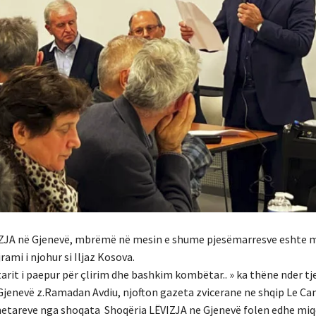
ZJA në Gjenevë, mbrëmë në mesin e
shume pjesëmarresve
eshte 
ami i njohur si Iljaz Kosova.
tarit i paepur për çlirim dhe bashkim kombëtar.. » ka thëne nder tj
 Gjenevë z.Ramadan Avdiu, njofton gazeta zvicerane ne shqip Le C
etareve nga shoqata
Shoqëria LËVIZJA ne Gjenevë folen edhe miq