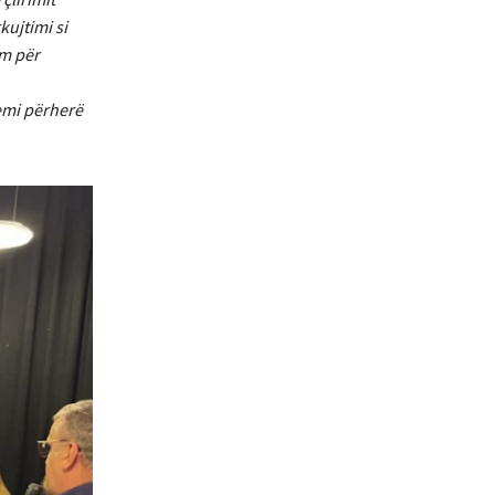
kujtimi si
im për
emi përherë