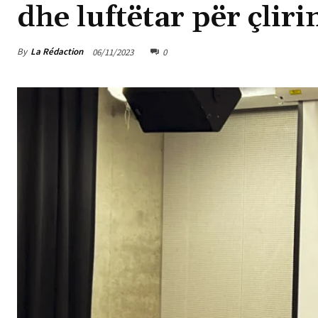
dhe luftëtar për çli
By
La Rédaction
06/11/2023
0