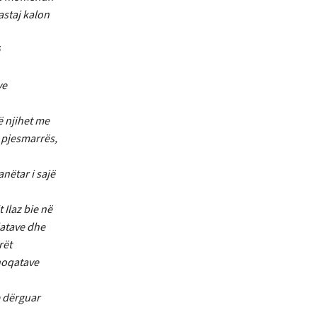
astaj kalon
ve
ë njihet me
i pjesmarrës,
nëtar i sajë
 Ilaz bie në
latave dhe
rët
shoqatave
e dërguar