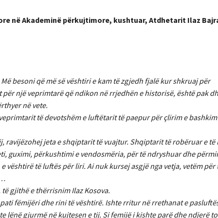
sore në Akademinë përkujtimore, kushtuar, Atdhetarit Ilaz Ba
 Më besoni që më së vështiri e kam të zgjedh fjalë kur shkruaj për
për një veprimtarë që ndikon në rrjedhën e historisë, është pak d
rthyer në vete.
, veprimtarit të devotshëm e luftëtarit të paepur për çlirim e bashk
ij, ravijëzohej jeta e shqiptarit të vuajtur. Shqiptarit të robëruar e t
ti, guximi, përkushtimi e vendosmëria, për të ndryshuar dhe përmir
e vështirë të luftës për liri. Ai nuk kursej asgjë nga vetja, vetëm për
ë…
 të gjithë e thërrisnim Ilaz Kosova.
ati fëmijëri dhe rini të vështirë. Ishte rritur në rrethanat e pasluftë
 lënë gjurmë në kujtesen e tij. Si femijë i kishte parë dhe ndjerë to