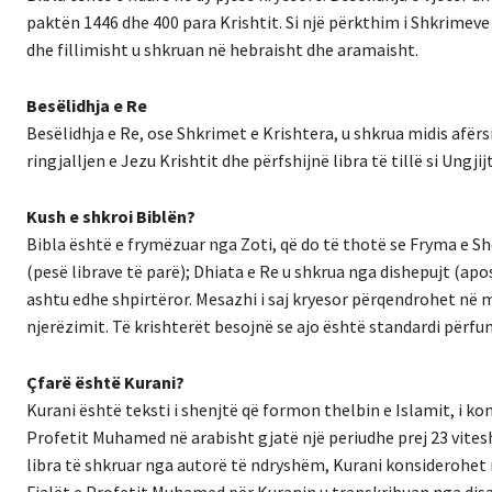
paktën 1446 dhe 400 para Krishtit. Si një përkthim i Shkrimeve H
dhe fillimisht u shkruan në hebraisht dhe aramaisht.
Besëlidhja e Re
Besëlidhja e Re, ose Shkrimet e Krishtera, u shkrua midis afërs
ringjalljen e Jezu Krishtit dhe përfshijnë libra të tillë si Ungj
Kush e shkroi Biblën?
Bibla është e frymëzuar nga Zoti, që do të thotë se Fryma e She
(pesë librave të parë); Dhiata e Re u shkrua nga dishepujt (apo
ashtu edhe shpirtëror. Mesazhi i saj kryesor përqendrohet në
njerëzimit. Të krishterët besojnë se ajo është standardi përfu
Çfarë është Kurani?
Kurani është teksti i shenjtë që formon thelbin e Islamit, i ko
Profetit Muhamed në arabisht gjatë një periudhe prej 23 vitesh 
libra të shkruar nga autorë të ndryshëm, Kurani konsiderohet n