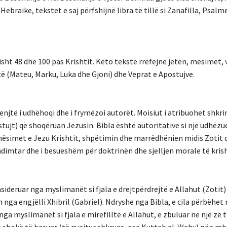
ebraike, tekstet e saj përfshijnë libra të tillë si Zanafilla, Psalme
isht 48 dhe 100 pas Krishtit. Këto tekste rrëfejnë jetën, mësimet,
ijtë (Mateu, Marku, Luka dhe Gjoni) dhe Veprat e Apostujve.
njtë i udhëhoqi dhe i frymëzoi autorët. Moisiut i atribuohet shkri
stujt) që shoqëruan Jezusin. Bibla është autoritative si një udhëzu
 mësimet e Jezu Krishtit, shpëtimin dhe marrëdhënien midis Zotit 
ndimtar dhe i besueshëm për doktrinën dhe sjelljen morale të kris
nsideruar nga myslimanët si fjala e drejtpërdrejtë e Allahut (Zotit)
nga engjëlli Xhibril (Gabriel). Ndryshe nga Bibla, e cila përbëhet 
ga myslimanët si fjala e mirëfilltë e Allahut, e zbuluar në një zë 