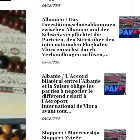
05/08/2026
Albanien / Das
Investitionsschutzabkommen
zwischen Albanien und der
Schweiz verpflichtet die
Parteien, den Streit über den
internationalen Flughafen
Vlora zunächst durch
Verhandlungen zu lösen,...
05/08/2026
Albanie / L’Accord
bilatéral entre l’Albanie
et la Suisse oblige les
parties à négocier le
différend relatif à
l’Aéroport
international de Vlora
avant tout...
05/08/2026
Shqiperi / Marrëveshja
Shqipëri-Zvicër