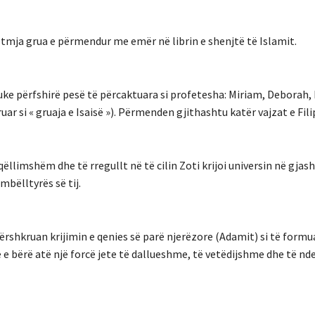
vetmja grua e përmendur me emër në librin e shenjtë të Islamit.
ke përfshirë pesë të përcaktuara si profetesha: Miriam, Deborah,
ar si « gruaja e Isaisë »). Përmenden gjithashtu katër vajzat e Filip
 qëllimshëm dhe të rregullt në të cilin Zoti krijoi universin në gjash
mbëlltyrës së tij.
ërshkruan krijimin e qenies së parë njerëzore (Adamit) si të formu
ke e bërë atë një forcë jete të dallueshme, të vetëdijshme dhe të nde