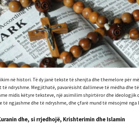
dikim në histori. Të dy janë tekste të shenjta dhe themelore për m
ht të ndryshme. Megjithatë, pavarësisht dallimeve të mëdha dhe 
me midis këtyre teksteve, një asimilim shpirtëror dhe ideologjik 
re të ngjashme dhe të ndryshme, dhe çfarë mund të mësojmë nga le
uranin dhe, si rrjedhojë, Krishterimin dhe Islamin