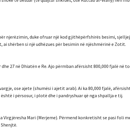
 shokë të besuar (të quajtur shkrues, ose Kuttab al-Wahy) nën mb
për njerëzimin, duke ofruar një kod gjithëpërfshirës besimi, sjellj
t, ai shërben si një udhëzues për besimin në njëshmërinë e Zotit.
tër dhe 27 në Dhiatën e Re. Ajo përmban afërsisht 800,000 fjalë në to
rgje, ose ajete (shumësi i ajetit arab). Ai ka 80,000 fjalë, afërsish
të i përsosur, i plotë dhe i pandryshuar që nga shpallja e tij.
 nga Virgjëresha Mari (Merjeme). Përmend konkretisht se pasi foli m
 Shenjtë.