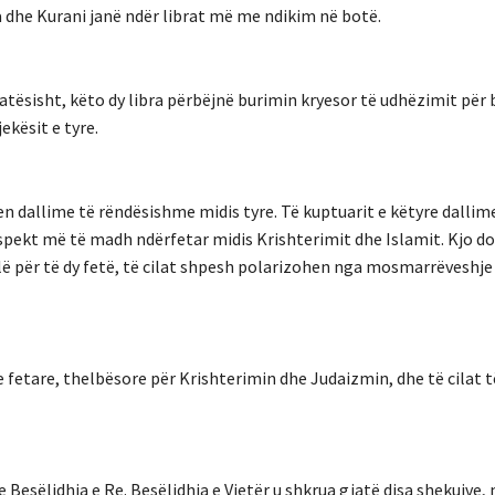
a dhe Kurani janë ndër librat më me ndikim në botë.
tësisht, këto dy libra përbëjnë burimin kryesor të udhëzimit për
ekësit e tyre.
n dallime të rëndësishme midis tyre. Të kuptuarit e këtyre dallim
spekt më të madh ndërfetar midis Krishterimit dhe Islamit. Kjo do
llë për të dy fetë, të cilat shpesh polarizohen nga mosmarrëveshj
 fetare, thelbësore për Krishterimin dhe Judaizmin, dhe të cilat t
e Besëlidhja e Re. Besëlidhja e Vjetër u shkrua gjatë disa shekujve, 