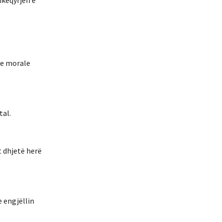
ikëqyrjen e
eje morale
tal.
t dhjetë herë
e engjëllin