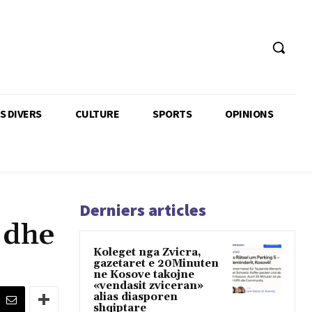
TS DIVERS
CULTURE
SPORTS
OPINIONS
Derniers articles
 dhe
Koleget nga Zvicra,
gazetaret e 20Minuten
ne Kosove takojne
«vendasit zviceran»
alias diasporen
shqiptare