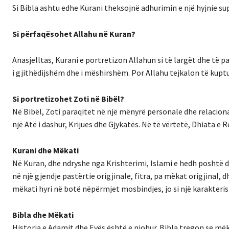
Si Bibla ashtu edhe Kurani theksojnë adhurimin e një hyjnie s
Si përfaqësohet Allahu në Kuran?
Anasjelltas, Kurani e portretizon Allahun si të largët dhe të 
i gjithëdijshëm dhe i mëshirshëm. Por Allahu tejkalon të kupt
Si portretizohet Zoti në Bibël?
Në Bibël, Zoti paraqitet në një mënyrë personale dhe relacional
një Atë i dashur, Krijues dhe Gjykatës. Në të vërtetë, Dhiata e Re
Kurani dhe Mëkati
Në Kuran, dhe ndryshe nga Krishterimi, Islami e hedh poshtë do
në një gjendje pastërtie origjinale, fitra, pa mëkat origjinal,
mëkati hyri në botë nëpërmjet mosbindjes, jo si një karakterist
Bibla dhe Mëkati
Historia e Adamit dhe Evës është e njohur. Bibla tregon se mëk