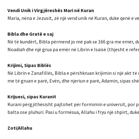
Vendi Unik i Virgjëreshës Mari në Kuran
Maria, nëna e Jezusit, zë një vend unik në Kuran, duke qenë e 
Bibla dhe Gratë e saj
Në të kundërt, Bibla përmend jo më pak se 166 gra me emër, du
Noadiah dhe një grua pa emër në Librin e Isaisë (thjesht e referu
Krijimi, Sipas Biblës
Në Librin e Zanafillës, Bibla e përshkruan krijimin si një akt të
me të gruan e parë, Evën, dhe njeriun e parë, Adamin, sipas shë
Krijuesi, sipas Kuranit
Kurani përgjithësisht pajtohet për formimin e universit, por p
balta ose pluhuri. Pasi u formësua, Allahu i fryu një shpirt, du
Zoti/Allahu