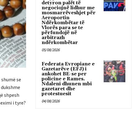
detyron palët të
negociojnë lidhur me
mosmarrëveshjet për
Aeroportin
Ndërkombëtar të
Vlorës para se te
përfundojë në
arbitrazh
ndërkombëtar
05/08/2026
Federata Evropiane e
Gazetarëve (EFJ) i
ankohet BE-se per
policine e Rames.
ë shumë se
Ndaleni dhunen mbi
të dukshme
gazetaret dhe
protestuesit
që shpesh
04/08/2026
ximi i tyre?