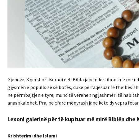
Gjenevë, 8 qershor -Kurani deh Bibla janë ndër librat më me n
gjysmën e popullsisë së botës, duke përfaqësuar fe thelbësis
në përmbajtjen e tyre, mund të vërehen ngjashmëri të habitsh
anashkalohet. Pra, në çfarë mënyrash janë këto dy vepra feta
Lexoni galerinë për të kuptuar më mirë Biblën dhe K
Krishterimi dhe Islami