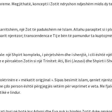
upreme. Megjithatë, koncepti i Zotit ndryshon ndjeshëm midis dy t
paarritshëm, një Zot të padukshëm në Islam. Allahu paraqitet si i p
uarit njerëzor; transcendenca e Tij e bën të pamundur ta kuptojmë
e: një Shpirt kompleks, i përjetshëm dhe i shenjtë, i cili është nj
 e përcakton Zotin si një Trinitet: Ati, Biri (Jezusi) dhe Shpirti i Sh
ktrinën e « mëkatit origjinal ». Sipas besimit islam, qeniet njerëz
 dhe çdo person është përgjegjës vetëm për veprimet e veta. Me fjalë
ikë e lindur.
ati hyri në botë kur Adami dhe Eva nuk iu bindën Zotit duke ngrënë