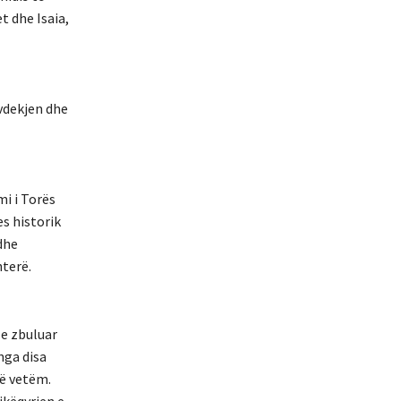
t dhe Isaia,
 vdekjen dhe
mi i Torës
es historik
dhe
hterë.
 e zbuluar
nga disa
të vetëm.