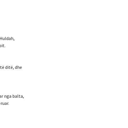
 Huldah,
it.
të ditë, dhe
ar nga balta,
ruar.