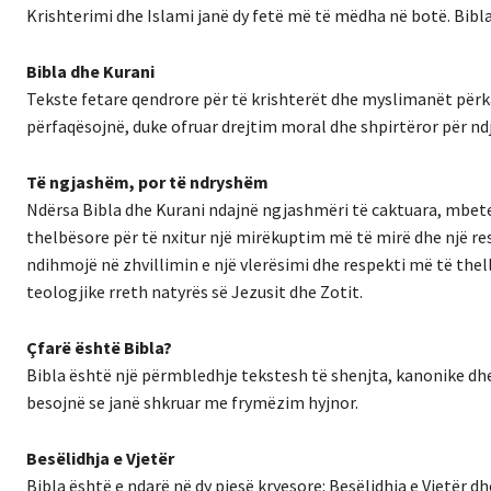
Krishterimi dhe Islami janë dy fetë më të mëdha në botë. Bibl
Bibla dhe Kurani
Tekste fetare qendrore për të krishterët dhe myslimanët përka
përfaqësojnë, duke ofruar drejtim moral dhe shpirtëror për ndj
Të ngjashëm, por të ndryshëm
Ndërsa Bibla dhe Kurani ndajnë ngjashmëri të caktuara, mbete
thelbësore për të nxitur një mirëkuptim më të mirë dhe një re
ndihmojë në zhvillimin e një vlerësimi dhe respekti më të the
teologjike rreth natyrës së Jezusit dhe Zotit.
Çfarë është Bibla?
Bibla është një përmbledhje tekstesh të shenjta, kanonike dhe
besojnë se janë shkruar me frymëzim hyjnor.
Besëlidhja e Vjetër
Bibla është e ndarë në dy pjesë kryesore: Besëlidhja e Vjetër dh