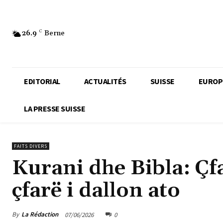
26.9
C
Berne
EDITORIAL
ACTUALITÉS
SUISSE
EUROP
LA PRESSE SUISSE
FAITS DIVERS
Kurani dhe Bibla: Çf
çfarë i dallon ato
By
La Rédaction
07/06/2026
0