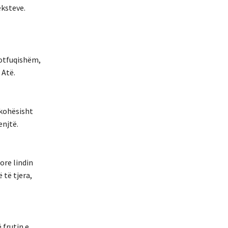
eksteve.
lotfuqishëm,
 Atë.
ëkohësisht
enjtë.
ore lindin
 të tjera,
 frutin e