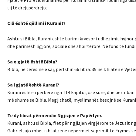
Fjalët e Profetit Muhamed për Kuranin u transkribuan nga disa
tij të drejtpërdrejtë.
Cili është qëllimi i Kuranit?
Ashtu si Bibla, Kurani është burimi kryesor i udhëzimit hyjnor 
dhe parimesh ligjore, sociale dhe shpirtërore. Në fund të fundi
Sa e gjatë është Bibla?
Bibla, në tërësinë e saj, përfshin 66 libra: 39 në Dhiatën e Vje
Sa i gjatë është Kurani?
Kurani është i përbërë nga 114 kapituj, ose sure, dhe përmban va
më shumë se Bibla. Megjithatë, myslimanët besojnë se Kurani ësh
Të dy librat përmendin Ngjizjen e Papërlyer.
Kurani, ashtu si Bibla, flet për ngjizjen virgjërore të Jezusit
Gabriel, ajo mbeti shtatzënë nëpërmjet veprimit të Frymës së