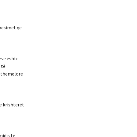
 besimet që
eve është
 të
e themelore
ë krishterët
midis të