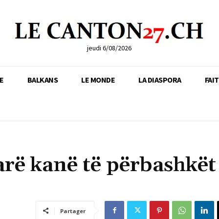
jeudi 6/08/2026
E
BALKANS
LE MONDE
LA DIASPORA
FAI
arë kanë të përbashkët
Partager