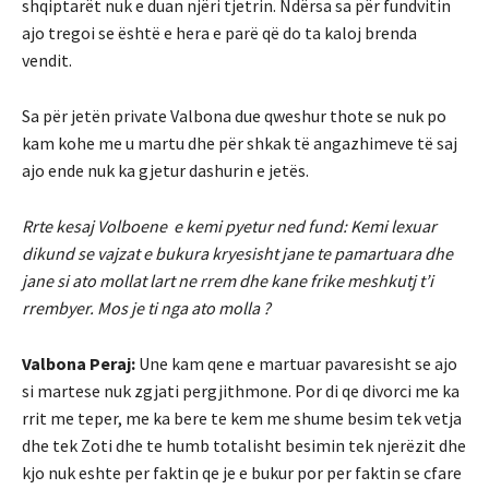
shqiptarët nuk e duan njëri tjetrin. Ndërsa sa për fundvitin
ajo tregoi se është e hera e parë që do ta kaloj brenda
vendit.
Sa për jetën private Valbona due qweshur thote se nuk po
kam kohe me u martu dhe për shkak të angazhimeve të saj
ajo ende nuk ka gjetur dashurin e jetës.
Rrte kesaj Volboene e kemi pyetur ned fund: Kemi lexuar
dikund se vajzat e bukura kryesisht jane te pamartuara dhe
jane si ato mollat lart ne rrem dhe kane frike meshkutj t’i
rrembyer. Mos je ti nga ato molla ?
Valbona Peraj:
Une kam qene e martuar pavaresisht se ajo
si martese nuk zgjati pergjithmone. Por di qe divorci me ka
rrit me teper, me ka bere te kem me shume besim tek vetja
dhe tek Zoti dhe te humb totalisht besimin tek njerëzit dhe
kjo nuk eshte per faktin qe je e bukur por per faktin se cfare