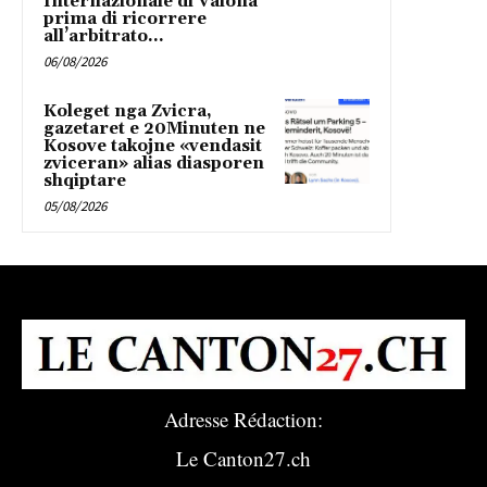
Internazionale di Valona
prima di ricorrere
all’arbitrato...
06/08/2026
Koleget nga Zvicra,
gazetaret e 20Minuten ne
Kosove takojne «vendasit
zviceran» alias diasporen
shqiptare
05/08/2026
Adresse Rédaction:
Le Canton27.ch