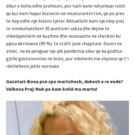
dikur e kisha edhe profeson, por tash kane ndryshuar rolet
qe kur kam hapur biznesin ne resaturantin tim, qe po pres
te hap edhe nje bizens tjeter. Aktualisht kam nje ekip prej
te mrekullueshem 30 puntorer vakza dhe dejme te
shkelqyeshëm ne kuzihne dhe resaruante ne sherbim ku
pjesa dermuese (90 %) te stafit janë shqiptarë. Doren ne
zmer, na ka penguar nje qik pandemia sikur qe ka goditur
gjthe gastonomine ne bote, por mbetemi me shprese qe t’i
rikthehemi jetës normale.
Gazetari: Bona pse spo martohesh, dukesh e re ende?
Valbona Praj: Nuk po kam kohë mu martu!