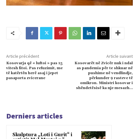
Article précédent
Article suivant
Kosovarja që « luftoi » pas 15
Kosovarët në Zvicër nuk i ndal
vitesh fitoi. Pas refuzimit, me
as pandemia për te shkuar në
të katërtën herë asaj i jepet
pushime në vendlindje,
pasaporta zvicerane
përkunder 9 rasteve të
omikron. Ministri kosovar i
shëndetësisë ka nje mesazh…
Derniers articles
Skulptura „Loti i Gurit“ i