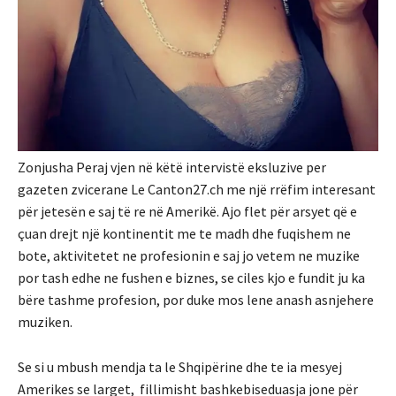
Zonjusha Peraj vjen në këtë intervistë eksluzive per
gazeten zvicerane Le Canton27.ch me një rrëfim interesant
për jetesën e saj të re në Amerikë. Ajo flet për arsyet që e
çuan drejt një kontinentit me te madh dhe fuqishem ne
bote, aktivitetet ne profesionin e saj jo vetem ne muzike
por tash edhe ne fushen e biznes, se ciles kjo e fundit ju ka
bëre tashme profesion, por duke mos lene anash asnjehere
muziken.
Se si u mbush mendja ta le Shqipërine dhe te ia mesyej
Amerikes se larget, fillimisht bashkebiseduasja jone për