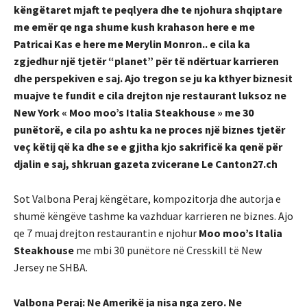
këngëtaret mjaft te peqlyera dhe te njohura shqiptare
me emër qe nga shume kush krahason here e me
Patricai Kas e here me Merylin Monron.. e cila ka
zgjedhur një tjetër “planet” për të ndërtuar karrieren
dhe perspekiven e saj. Ajo tregon se ju ka kthyer biznesit
muajve te fundit e cila drejton nje restaurant luksoz ne
New York « Moo moo’s Italia Steakhouse » me 30
punëtorë, e cila po ashtu ka ne proces një biznes tjetër
veç këtij që ka dhe se e gjitha kjo sakrificë ka qenë për
djalin e saj, shkruan gazeta zvicerane Le Canton27.ch
Sot Valbona Peraj këngëtare, kompozitorja dhe autorja e
shumë këngëve tashme ka vazhduar karrieren ne biznes. Ajo
qe 7 muaj drejton restaurantin e njohur
Moo moo’s Italia
Steakhouse
me mbi 30 punëtore në Cresskill të New
Jersey ne SHBA.
Valbona Peraj: Ne Amerikë ja nisa nga zero. Ne