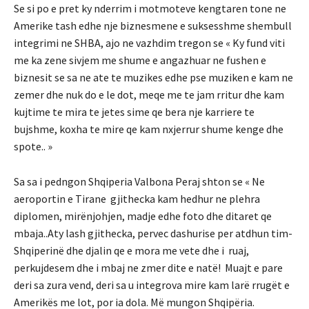
Se si po e pret ky nderrim i motmoteve kengtaren tone ne
Amerike tash edhe nje biznesmene e suksesshme shembull
integrimi ne SHBA, ajo ne vazhdim tregon se « Ky fund viti
me ka zene sivjem me shume e angazhuar ne fushen e
biznesit se sa ne ate te muzikes edhe pse muziken e kam ne
zemer dhe nuk do e le dot, meqe me te jam rritur dhe kam
kujtime te mira te jetes sime qe bera nje karriere te
bujshme, koxha te mire qe kam nxjerrur shume kenge dhe
spote.. »
Sa sa i pedngon Shqiperia Valbona Peraj shton se « Ne
aeroportin e Tirane gjithecka kam hedhur ne plehra
diplomen, mirënjohjen, madje edhe foto dhe ditaret qe
mbaja..Aty lash gjithecka, pervec dashurise per atdhun tim-
Shqiperinë dhe djalin qe e mora me vete dhe i ruaj,
perkujdesem dhe i mbaj ne zmer dite e natë! Muajt e pare
deri sa zura vend, deri sa u integrova mire kam larë rrugët e
Amerikës me lot, por ia dola. Më mungon Shqipëria.