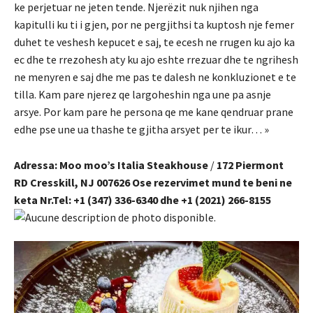
ke perjetuar ne jeten tende. Njerëzit nuk njihen nga
kapitulli ku ti i gjen, por ne pergjithsi ta kuptosh nje femer
duhet te veshesh kepucet e saj, te ecesh ne rrugen ku ajo ka
ec dhe te rrezohesh aty ku ajo eshte rrezuar dhe te ngrihesh
ne menyren e saj dhe me pas te dalesh ne konkluzionet e te
tilla. Kam pare njerez qe largoheshin nga une pa asnje
arsye. Por kam pare he persona qe me kane qendruar prane
edhe pse une ua thashe te gjitha arsyet per te ikur… »
Adressa:
Moo moo’s Italia Steakhouse
/
172 Piermont
RD Cresskill, NJ 007626 Ose rezervimet mund te beni ne
keta Nr.Tel: +1 (347) 336-6340
dhe +1 (2021) 266-8155