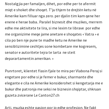
Nostalgjia per famaljen, dihet, por edhe per te afermit
miqt e shoket dhe shoqet. T’ju thjem te drejtën ketu në
Amerike kam filluar nga zero. per djalin tim kam qene her
enene e herae baba.. Paralel biznesit dhe muzikes, merrem
edhe me aktivitete te lira, si me lexim te librave por edhe
me organizime meqe jame anetare e shoqates « Vatra » e
cila po ben nje pune te madhe ketu ne Amerike ne
sensiblizimine ceshtjes sone kombetare me kogresem,
senator e autoritete tejra te larta ne steit
deparartamentin amerikan. »
Punrtoret, klientet flasin fjale te mira per Vlabona Peraj si
engetare por edhe si je femer e bukur, sharmante dhe
elegante e cila ne Amerike konsiderohet si kengetarja me e
bukur dhe patronja me seksi ne biznesin shqiptar, shkruan
gazeta zvicerane Le Canton27.ch
Arti, muzka eshte pasion por jo edhe profesion. Ne fakt