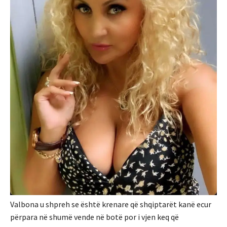
Valbona u shpreh se është krenare që shqiptarët kanë ecur
përpara në shumë vende në botë por i vjen keq që