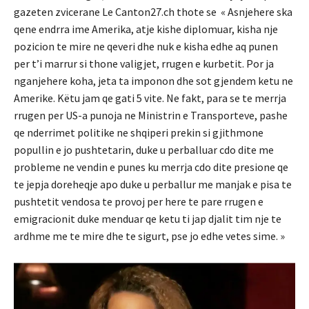
gazeten zvicerane Le Canton27.ch thote se « Asnjehere ska
qene endrra ime Amerika, atje kishe diplomuar, kisha nje
pozicion te mire ne qeveri dhe nuk e kisha edhe aq punen
per t’i marrur si thone valigjet, rrugen e kurbetit. Por ja
nganjehere koha, jeta ta imponon dhe sot gjendem ketu ne
Amerike. Këtu jam qe gati 5 vite. Ne fakt, para se te merrja
rrugen per US-a punoja ne Ministrin e Transporteve, pashe
qe nderrimet politike ne shqiperi prekin si gjithmone
popullin e jo pushtetarin, duke u perballuar cdo dite me
probleme ne vendin e punes ku merrja cdo dite presione qe
te jepja doreheqje apo duke u perballur me manjak e pisa te
pushtetit vendosa te provoj per here te pare rrugen e
emigracionit duke menduar qe ketu ti jap djalit tim nje te
ardhme me te mire dhe te sigurt, pse jo edhe vetes sime. »