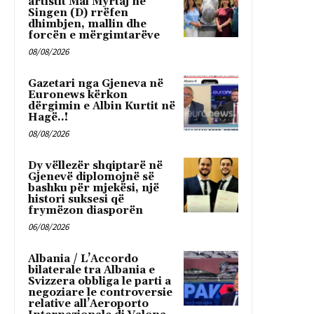
artistit Mal Myrtaj në
Singen (D) rrëfen
dhimbjen, mallin dhe
forcën e mërgimtarëve
08/08/2026
Gazetari nga Gjeneva në
Euronews kërkon
dërgimin e Albin Kurtit në
Hagë..!
08/08/2026
Dy vëllezër shqiptarë në
Gjenevë diplomojnë së
bashku për mjekësi, një
histori suksesi që
frymëzon diasporën
06/08/2026
Albania / L’Accordo
bilaterale tra Albania e
Svizzera obbliga le parti a
negoziare le controversie
relative all’Aeroporto