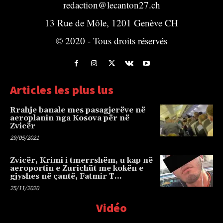
redaction@lecanton27.ch
13 Rue de Môle, 1201 Genève CH
© 2020 - Tous droits réservés
Articles les plus lus
Rrahje banale mes pasagjerëve në
aeroplanin nga Kosova për në
Zvicër
29/05/2021
Zvicër, Krimi i tmerrshëm, u kap në
aeroportin e Zurichüt me kokën e
gjyshes në çantë, Fatmir T…
25/11/2020
Vidéo