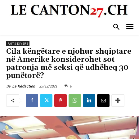
FAITS DIVERS
Cila këngëtare e njohur shqiptare
në Amerike konsiderohet sot
patronja më seksi që udhëheq 30
punëtorë?
25/12/2021
0
By
La Rédaction