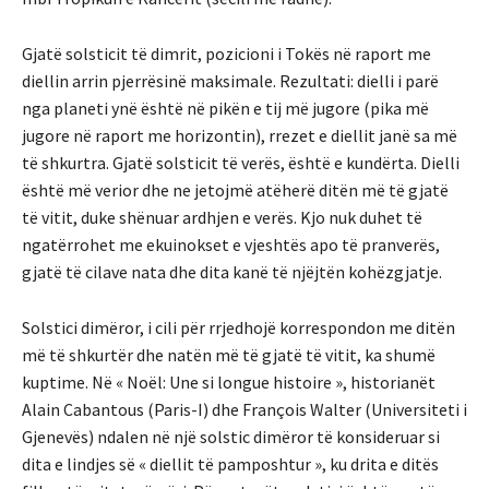
Gjatë solsticit të dimrit, pozicioni i Tokës në raport me
diellin arrin pjerrësinë maksimale. Rezultati: dielli i parë
nga planeti ynë është në pikën e tij më jugore (pika më
jugore në raport me horizontin), rrezet e diellit janë sa më
të shkurtra. Gjatë solsticit të verës, është e kundërta. Dielli
është më verior dhe ne jetojmë atëherë ditën më të gjatë
të vitit, duke shënuar ardhjen e verës. Kjo nuk duhet të
ngatërrohet me ekuinokset e vjeshtës apo të pranverës,
gjatë të cilave nata dhe dita kanë të njëjtën kohëzgjatje.
Solstici dimëror, i cili për rrjedhojë korrespondon me ditën
më të shkurtër dhe natën më të gjatë të vitit, ka shumë
kuptime. Në « Noël: Une si longue histoire », historianët
Alain Cabantous (Paris-I) dhe François Walter (Universiteti i
Gjenevës) ndalen në një solstic dimëror të konsideruar si
dita e lindjes së « diellit të pamposhtur », ku drita e ditës