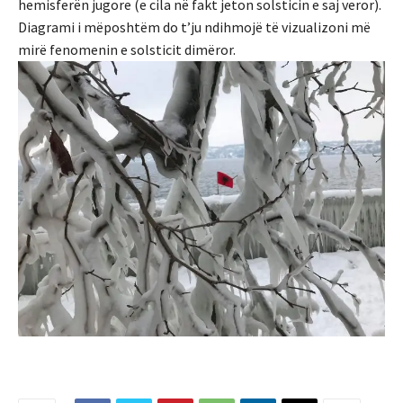
hemisferën jugore (e cila në fakt jeton solsticin e saj veror).
Diagrami i mëposhtëm do t’ju ndihmojë të vizualizoni më
mirë fenomenin e solsticit dimëror.