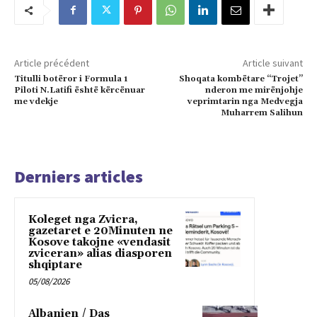
Article précédent
Article suivant
Titulli botëror i Formula 1
Shoqata kombëtare “Trojet”
Piloti N.Latifi është kërcënuar
nderon me mirënjohje
me vdekje
veprimtarin nga Medvegja
Muharrem Salihun
Derniers articles
Koleget nga Zvicra,
gazetaret e 20Minuten ne
Kosove takojne «vendasit
zviceran» alias diasporen
shqiptare
05/08/2026
Albanien / Das