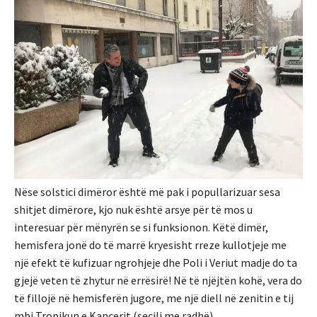
Nëse solstici dimëror është më pak i popullarizuar sesa
shitjet dimërore, kjo nuk është arsye për të mos u
interesuar për mënyrën se si funksionon. Këtë dimër,
hemisfera jonë do të marrë kryesisht rreze kullotjeje me
një efekt të kufizuar ngrohjeje dhe Poli i Veriut madje do ta
gjejë veten të zhytur në errësirë! Në të njëjtën kohë, vera do
të fillojë në hemisferën jugore, me një diell në zenitin e tij
mbi Tropikun e Kancerit (secili me radhë).