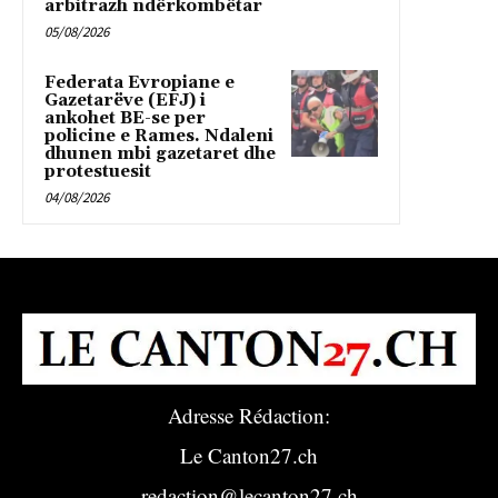
arbitrazh ndërkombëtar
05/08/2026
Federata Evropiane e
Gazetarëve (EFJ) i
ankohet BE-se per
policine e Rames. Ndaleni
dhunen mbi gazetaret dhe
protestuesit
04/08/2026
Adresse Rédaction:
Le Canton27.ch
redaction@lecanton27.ch