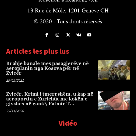
13 Rue de Môle, 1201 Genève CH
© 2020 - Tous droits réservés
Articles les plus lus
Rrahje banale mes pasagjerëve në
aeroplanin nga Kosova për në
Zvicër
29/05/2021
Zvicër, Krimi i tmerrshëm, u kap në
aeroportin e Zurichüt me kokën e
gjyshes në çantë, Fatmir T…
25/11/2020
Vidéo