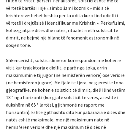
fillon të rritet. përsëri. Për autorët, solstici është me të
vërtetë bartësi i një « simbolizmi kozmik » midis të
krishterëve: bëhet kështu për ta « dita kur » lind « dielli i
vërtetë i drejtësisë i identifikuar me Krishtin ». Përkufizimi,
kohëzgjatja e ditës dhe natës, ritualet rreth solsticit të
dimrit, ne bëjmë një bilanc të fenomenit astronomik në
dosjen tonë.
Shkencërisht, solstici dimëror korrespondon me kohën e
vitit kur trajektorja e diellit, e parë nga toka, arrin
maksimumin e tij jugor (në hemisferën veriore) ose veriore
(në hemisferën jugore). Me fjalë të tjera, në gjerësitë tona
gjeografike, në kohën e solsticit të dimrit, dielli lind vetëm
18 ° nga horizonti (kur gjatë solsticit të verës, ai është i
dukshëm në 65 ° lartësi, gjithmonë në raport me
horizontin). Është gjithashtu dita kur pabarazia e ditës dhe
natës është maksimale, me një maksimum nate në
hemisferën veriore dhe një maksimum të ditës në