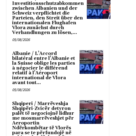
Investitionsschutzabkommen
zwischen Albanien und der
Schweiz verpflichtet die
Parteien, den Streit über den
internationalen Flughafen
Vlora zunächst durch
Verhandlungen zu lösen,...
05/08/2026
Albanie / L’Accord
bilatéral entre l’Albanie et
la Suisse oblige les parties
à négocier le différend
relatif à l’Aéroport
international de Vlora
avant tout...
05/08/2026
Shqiperi / Marrëveshja
Shqipëri-Zvicër detyron
palët të negociojnë lidhur
me mosmarrëveshjet për
Aeroportin
Ndërkombëtar të Vlorës
para se te përfundojë në