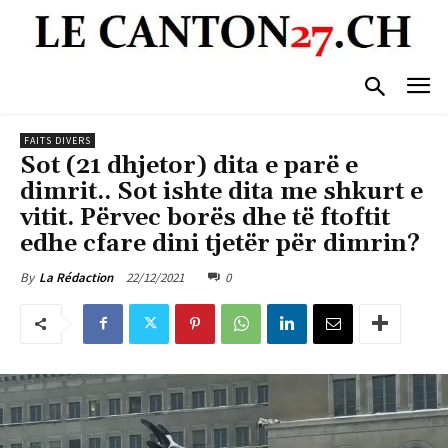
FAITS DIVERS
Sot (21 dhjetor) dita e parë e
dimrit.. Sot ishte dita me shkurt e
vitit. Përvec borës dhe të ftoftit
edhe cfare dini tjetër për dimrin?
22/12/2021
0
By
La Rédaction