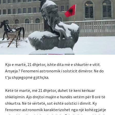
Kjo e martë, 21 dhjetor, ishte dita më e shkurtër e vitit.
Arsyeja ? Fenomeni astronomik i solsticit dimëror. Ne do
t’ju shpjegojmë gjithçka.
Këtë të martë, më 21 dhjetor, duhet të keni kërkuar
shkëlqimin. Ajo drejtoi majën e hundës vetëm për 8 orë të
shkurtra. Në të vërtetë, sot është solstici i dimrit. Ky
fenomen astronomik karakterizohet nga një kohëzgjatje