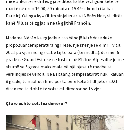
më e shkurtër e dritës gjatë ditës. Është vëzhguar këtë të
martë në orën 16:00, 59 minuta e 19.49 sekonda (koha e
Parisit). Që nga ky « fillim sinjalizues » i Nënës Natyrë, ditët
kanë filluar të zgjasin në të gjithë Francën.
Madame Météo ka zgjedhur ta shënojë këtë datë duke
propozuar temperatura ngrirëse, një shenjë se dimri i vitit
2021 po vjen me ngricat e tij të para (të mëdha): deri në -5
gradë në Grand Est ose në fushën në Rhône-Alpes dhe jo më
shumë se 5 gradë maksimale në një pjesë të madhe të
verilindjes së vendit. Në Brittany, temperaturat nuk i kaluan
8 gradë, të mjaftueshme për ta bërë këtë 21 dhjetor 2021
ditën më të ftohtë të solsticit dimëror në 15 vjet.
Çfarë është solstici dimëror?