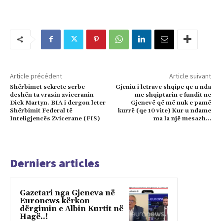
Article précédent
Article suivant
Shërbimet sekrete serbe
Gjeniu i letrave shqipe qe u nda
deshën ta vrasin zviceranin
me shqiptarin e fundit ne
Dick Martyn. BIA i dergon leter
Gjenevë që më nuk e pamë
Shërbimit Federal të
kurrë (qe 10 vite) Kur u ndame
Inteligjencës Zvicerane (FIS)
ma la një mesazh…
Derniers articles
Gazetari nga Gjeneva në
Euronews kërkon
dërgimin e Albin Kurtit në
Hagë..!