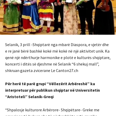
Selanik, 3 prill -Shqiptarë nga mbarë Diaspora, e vjetër dhe
e re janë bërë bashkë kokë më kokë në një aktivitet unik. Ka
qenë një ndërthurje harmonike e plotë e kulturës shqiptare,
koncerti i ditës së djeshme në Selanik “6 shekuj mall”,
shkruan gazeta zvicerane Le Canton27.ch
Për herë të parë grupi “Vëllezërit Arbëreshë” ka
interpretuar për publikun shqiptar në Universitetin
“Aristoteli” Selanik-Greqi
“Shpalosje kulturore Arbërore- Shqipëtare- Greke me