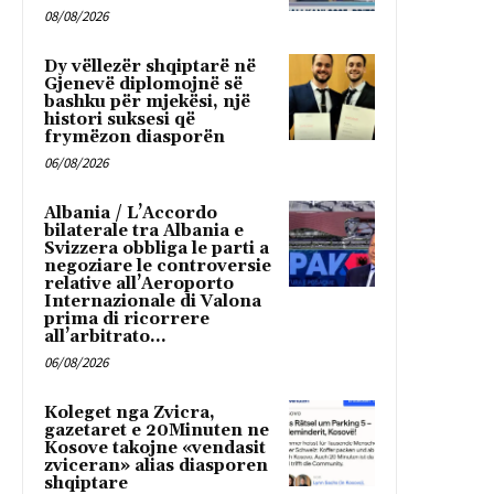
08/08/2026
Dy vëllezër shqiptarë në
Gjenevë diplomojnë së
bashku për mjekësi, një
histori suksesi që
frymëzon diasporën
06/08/2026
Albania / L’Accordo
bilaterale tra Albania e
Svizzera obbliga le parti a
negoziare le controversie
relative all’Aeroporto
Internazionale di Valona
prima di ricorrere
all’arbitrato...
06/08/2026
Koleget nga Zvicra,
gazetaret e 20Minuten ne
Kosove takojne «vendasit
zviceran» alias diasporen
shqiptare