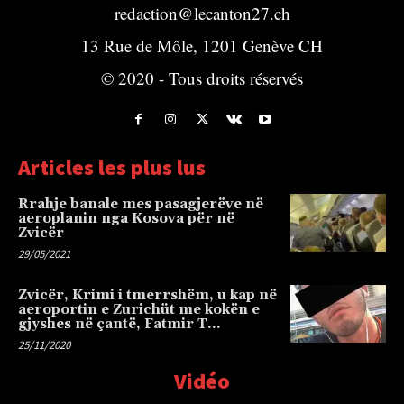
redaction@lecanton27.ch
13 Rue de Môle, 1201 Genève CH
© 2020 - Tous droits réservés
Articles les plus lus
Rrahje banale mes pasagjerëve në
aeroplanin nga Kosova për në
Zvicër
29/05/2021
Zvicër, Krimi i tmerrshëm, u kap në
aeroportin e Zurichüt me kokën e
gjyshes në çantë, Fatmir T…
25/11/2020
Vidéo