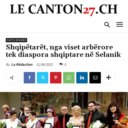
FAITS DIVERS
Shqipëtarët, nga viset arbërore
tek diaspora shqiptare në Selanik
11/04/2022
0
By
La Rédaction