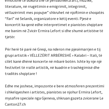
emocione të bukura she të përbashkëta arti, muzike,
literature, në rrugëtimin e emigrimit, integrimit,
vëllazërimit mes popujve” shkruhet në njoftimin e shoqatës
“Fari” në Selanik, organizatore e këtij eventi. Pjesë e
koncertit ka qenë edhe interpretimet e pianistes shqiptare
me banim në Zvicër Ermira Lefort si dhe shumë artistëve të
tjetër.
Për herë të parë në Greqi, na nderon me pjesëmarrjen e tij
grupi artistik « VËLLEZËRIT ARBËRESHË » Kalabri – Itali, të
cilët kanë dhënë koncerte në mbarë botën. Ishte ky nje një
festivitet të rrallë artistik, në kuadrin e trashëgimisë dhe
traditës shqiptare !
Edhe me joshese, impozonte e bere atmosferen prezentimi
i shkelqyeshen i artistes, pianistes se njohur Ermira Lefort,
mysafire speciale nga Gjeneva, shkruan gazeta zvicerane Le
Canton27.ch