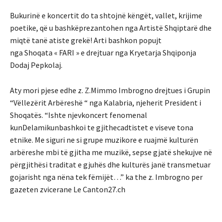
Bukurinë e koncertit do ta shtojnë këngët, vallet, krijime
poetike, që u bashkëprezantohen nga Artistë Shqiptarë dhe
miqtë tanë atiste grekë! Arti bashkon popujt
nga Shoqata « FARI » e drejtuar nga Kryetarja Shqiponja
Dodaj Pepkolaj.
Aty mori pjese edhe z. Z.Mimmo Imbrogno drejtues i Grupin
“Vëllezërit Arbëreshë “ nga Kalabria, njeherit President i
Shoqatës. “Ishte njevkoncert fenomenal
kunDelamikunbashkoi te gjithecadtistet e viseve tona
etnike. Me siguri ne si grupe muzikore e ruajmë kulturën
arbëreshe mbi të gjitha me muzikë, sepse gjatë shekujve në
përgjithësi traditat e gjuhës dhe kulturës janë transmetuar
gojarisht nga nëna tek fëmijët…” ka the z. Imbrogno per
gazeten zvicerane Le Canton27.ch