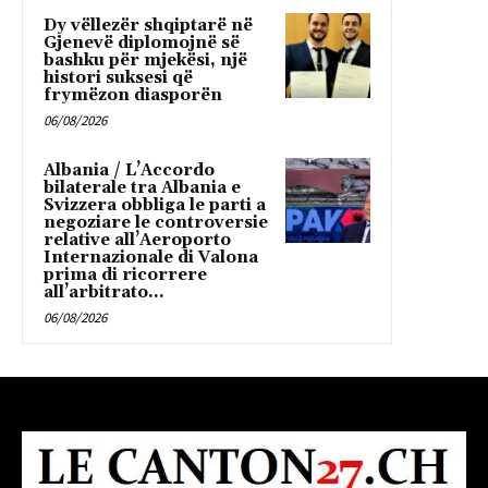
Dy vëllezër shqiptarë në
Gjenevë diplomojnë së
bashku për mjekësi, një
histori suksesi që
frymëzon diasporën
06/08/2026
Albania / L’Accordo
bilaterale tra Albania e
Svizzera obbliga le parti a
negoziare le controversie
relative all’Aeroporto
Internazionale di Valona
prima di ricorrere
all’arbitrato...
06/08/2026