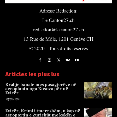
Adresse Rédaction:
Le Canton27.ch
redaction@lecanton27.ch
13 Rue de Môle, 1201 Genève CH
© 2020 - Tous droits réservés
Articles les plus lus
Rrahje banale mes pasagjerëve në
aeroplanin nga Kosova për në
Zvicër
29/05/2021
Zvicër, Krimi i tmerrshëm, u kap në
aeroportin e Zurichüt me kokën e