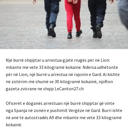
Një burrë shqiptar u arrestua gjatë rrugës për në Lion:
mbante me vete 33 kilogramë kokainë. Ndërsa udhëtonte
për në Lion, një burrë u arrestua në rajonin e Gard. Ai kishte
në zotërim më shumë se 30 kilogramë kokainë, njofton
gazeta zvicrane ne shqip LeCanton27.ch
Oficerët e doganës arrestuan një burrë shqiptar që vinte
nga Spanja në zonën e pushimit Vergèze në Gard. Burri ishte
në anë të autostradës A9 dhe mbante me vete 33 kilogramë
kokainë.