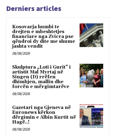
Derniers articles
Kosovarja humbi te
drejten e mbeshtetjes
financiare nga Zvicra pse
qëndroi dy dite me shume
jashta vendit
08/08/2026
Skulptura „Loti i Gurit“ i
artistit Mal Myrtaj në
Singen (D) rrëfen
dhimbjen, mallin dhe
forcën e mërgimtarëve
08/08/2026
Gazetari nga Gjeneva në
Euronews kërkon
dërgimin e Albin Kurtit në
Hagë..!
08/08/2026