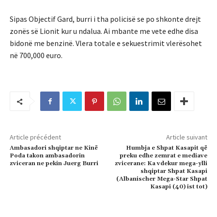
Sipas Objectif Gard, burri i tha policisë se po shkonte drejt
zonës së Lionit kur u ndalua. Ai mbante me vete edhe disa
bidonë me benzinë. Vlera totale e sekuestrimit vlerësohet
në 700,000 euro.
Article précédent
Article suivant
Ambasadori shqiptar ne Kinë
Humbja e Shpat Kasapit që
Poda takon ambasadorin
preku edhe zemrat e mediave
zviceran ne pekin Juerg Burri
zvicerane: Ka vdekur mega-ylli
shqiptar Shpat Kasapi
(Albanischer Mega-Star Shpat
Kasapi (40) ist tot)