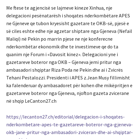
Me ftese te agjencisë se lajmeve kineze Xinhua, nje
delegacioni pesënatarësh i shoqates nderkombëtare APES
ne Gjeneve qe tubon kryesisht gazetare te OKB-së, pjesë e
së ciles eshte edhe nje agzetar shiptare nga Gjeneva (Nefail
Maliqi) në Pekin po marrin pjese ne nje konferecne
nderkombëtar ekonomik dhe te investimeve qe do ta
quanim nje Forum i «Davosit kinez». Delegacioni yne i
gazetareve boteror nga OKB – Gjeneva jemi pritur nga
ambasadori shqiptar Riza Poda ne Pekin dhe ai i Zvicrës
Tehani Pestalozzi. Presidenti i APES z.Jean Musy fillimisht
ka falenderuar dy ambasadoret për kohen dhe mikëpritjen e
gazetareve boteror nga Gjeneva, njofton gazeta zvicerane
në shqip LeCanton27.ch
https://lecanton27.ch/editorial/delegacion-i-shoqates-
nderkombetare-apes-te-gazetareve-boteror-nga-gjeneva-
okb-jane-pritur-nga-ambasadori-zviceran-dhe-ai-shqiptar-