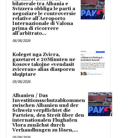
bilaterale tra Albania e
Svizzera obbliga le parti a
negoziare le controversie
relative all’Aeroporto
Internazionale di Valona
prima di ricorrere
all’arbitrato...
06/08/2026
Koleget nga Zvicra,
gazetaret e 20Minuten ne
Kosove takojne «vendasit
zviceran» alias diasporen
shqiptare
05/08/2026
Albanien / Das
Investitionsschutzabkommen
zwischen Albanien und der
Schweiz verpflichtet die
Parteien, den Streit über den
internationalen Flughafen
Vlora zunächst durch
Verhandlungen zu lösen,...
05/08/2026