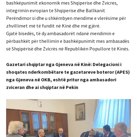
bashkëpunimit ekonomik mes Shqiperise dhe Zvicres,
integrimin evropian te Shqiperise dhe Ballkanit
Perëndimor si dhe u shkëmbyen mendime e vlerësime për
zhvillimet më të fundit në Kinë dhe më gjërë.
Gjatë bisedës, të dy ambasadorët ndanë mendimin e
përbashkët për thellimin e bashkëpunimit mes ambasadës
së Shqipërisë dhe Zvicrës në Republikën Popullore të Kinës.
Gazetari shqiptar nga Gjeneva në Kinë: Delegacioni i
shoqates nderkombëtare te gazetareve boteror (APES)
nga Gjeneva në OKB, eshtë pritur nga ambasadori
zviceran dhe ai shqiptar në Pekin