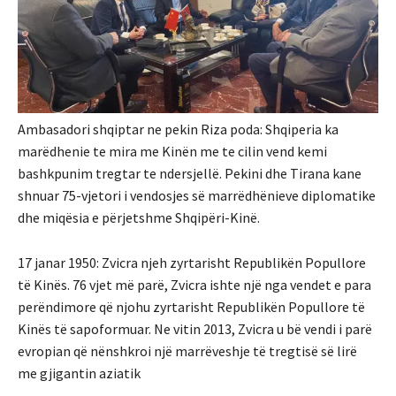
Ambasadori shqiptar ne pekin Riza poda: Shqiperia ka
marëdhenie te mira me Kinën me te cilin vend kemi
bashkpunim tregtar te ndersjellë. Pekini dhe Tirana kane
shnuar 75-vjetori i vendosjes së marrëdhënieve diplomatike
dhe miqësia e përjetshme Shqipëri-Kinë.
17 janar 1950: Zvicra njeh zyrtarisht Republikën Popullore
të Kinës. 76 vjet më parë, Zvicra ishte një nga vendet e para
perëndimore që njohu zyrtarisht Republikën Popullore të
Kinës të sapoformuar. Ne vitin 2013, Zvicra u bë vendi i parë
evropian që nënshkroi një marrëveshje të tregtisë së lirë
me gjigantin aziatik