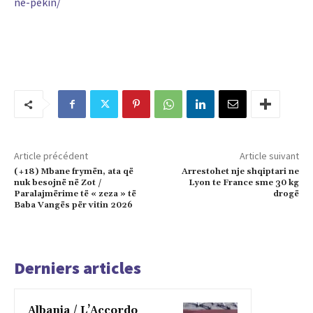
ne-pekin/
Article précédent
Article suivant
(+18) Mbane frymën, ata që
Arrestohet nje shqiptari ne
nuk besojnë në Zot /
Lyon te France sme 30 kg
Paralajmërime të « zeza » të
drogë
Baba Vangës për vitin 2026
Derniers articles
Albania / L’Accordo