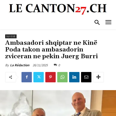
SUISSE
Ambasadori shqiptar ne Kinë
Poda takon ambasadorin
zviceran ne pekin Juerg Burri
26/11/2025
0
By
La Rédaction