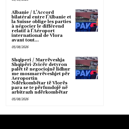
Albanie / L’Accord
bilatéral entre l’Albanie et
la Suisse oblige les parties
à négocier le différend
relatif à l’Aéroport
international de Vlora
avant tout...
05/08/2026
Shqiperi / Marrëveshja
Shqipëri-Zvicër detyron
palët të negociojnë lidhur
me mosmarrëveshjet për
Aeroportin
Ndërkombëtar të Vlorës
para se te përfundojë në
arbitrazh ndërkombëtar
05/08/2026