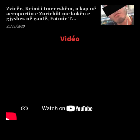
Zvicër, Krimi i tmerrshëm, u kap në
aeroportin e Zurichüt me kokën e
gjyshes në çantë, Fatmir T…
25/11/2020
Vidéo