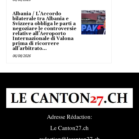
Albania / L’Accordo
bilaterale tra Albania e
Svizzera obbliga le parti a
negoziare le controversie
relative all’Aeroporto
Internazionale di Valona
prima di ricorrere
all’arbitrato...
06/08/2026
Adresse Rédaction:
Le Canton27.ch
redaction@lecanton27.ch