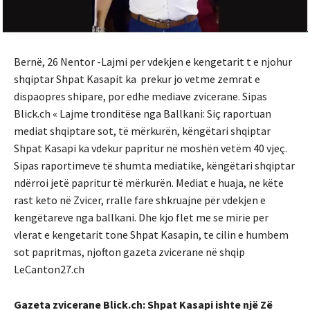
Bernë, 26 Nentor -Lajmi per vdekjen e kengetarit t e njohur
shqiptar Shpat Kasapit ka prekur jo vetme zemrat e
dispaopres shipare, por edhe mediave zvicerane. Sipas
Blick.ch « Lajme tronditëse nga Ballkani: Siç raportuan
mediat shqiptare sot, të mërkurën, këngëtari shqiptar
Shpat Kasapi ka vdekur papritur në moshën vetëm 40 vjeç.
Sipas raportimeve të shumta mediatike, këngëtari shqiptar
ndërroi jetë papritur të mërkurën. Mediat e huaja, ne këte
rast keto në Zvicer, rralle fare shkruajne për vdekjen e
kengëtareve nga ballkani. Dhe kjo flet me se mirie per
vlerat e kengetarit tone Shpat Kasapin, te cilin e humbem
sot papritmas, njofton gazeta zvicerane në shqip
LeCanton27.ch
Gazeta zvicerane Blick.ch: Shpat Kasapi ishte një Zë