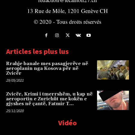
13 Rue de Môle, 1201 Genève CH
© 2020 - Tous droits réservés
Articles les plus lus
Rrahje banale mes pasagjerëve në
aeroplanin nga Kosova për në
Zvicër
29/05/2021
Zvicër, Krimi i tmerrshëm, u kap në
aeroportin e Zurichüt me kokën e
gjyshes në çantë, Fatmir T…
25/11/2020
Vidéo