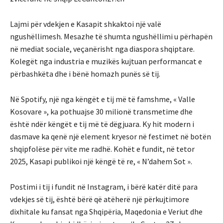
Lajmi për vdekjen e Kasapit shkaktoi një valë
ngushëllimesh. Mesazhe të shumta ngushëllimi u përhapën
në mediat sociale, veçanërisht nga diaspora shqiptare.
Kolegët nga industria e muzikës kujtuan performancat e
përbashkëta dhe i bënë homazh punës së tij.
Në Spotify, një nga këngët e tij më të famshme, « Valle
Kosovare », ka pothuajse 30 milionë transmetime dhe
është ndër këngët e tij më të dëgjuara. Ky hit modern i
dasmave ka qenë një element kryesor në festimet në botën
shqipfolëse për vite me radhë. Kohët e fundit, në tetor
2025, Kasapi publikoi një këngë të re, « N’dahem Sot ».
Postimi i tij i fundit në Instagram, i bërë katër ditë para
vdekjes së tij, është bërë që atëherë një përkujtimore
dixhitale ku fansat nga Shqipëria, Maqedonia e Veriut dhe