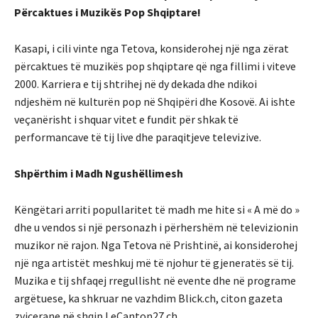
Përcaktues i Muzikës Pop Shqiptare!
Kasapi, i cili vinte nga Tetova, konsiderohej një nga zërat
përcaktues të muzikës pop shqiptare që nga fillimi i viteve
2000. Karriera e tij shtrihej në dy dekada dhe ndikoi
ndjeshëm në kulturën pop në Shqipëri dhe Kosovë. Ai ishte
veçanërisht i shquar vitet e fundit për shkak të
performancave të tij live dhe paraqitjeve televizive.
Shpërthim i Madh Ngushëllimesh
Këngëtari arriti popullaritet të madh me hite si « A më do »
dhe u vendos si një personazh i përhershëm në televizionin
muzikor në rajon. Nga Tetova në Prishtinë, ai konsiderohej
një nga artistët meshkuj më të njohur të gjeneratës së tij.
Muzika e tij shfaqej rregullisht në evente dhe në programe
argëtuese, ka shkruar ne vazhdim Blick.ch, citon gazeta
zvicerane në shqip LeCanton27.ch