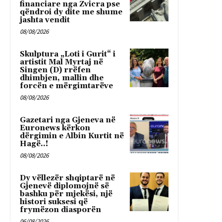
financiare nga Zvicra pse
qëndroi dy dite me shume
jashta vendit
08/08/2026
Skulptura „Loti i Gurit“ i
artistit Mal Myrtaj në
Singen (D) rrëfen
dhimbjen, mallin dhe
forcën e mërgimtarëve
08/08/2026
Gazetari nga Gjeneva në
Euronews kërkon
dërgimin e Albin Kurtit në
Hagë..!
08/08/2026
Dy vëllezër shqiptarë në
Gjenevë diplomojnë së
bashku për mjekësi, një
histori suksesi që
frymëzon diasporën
06/08/2026