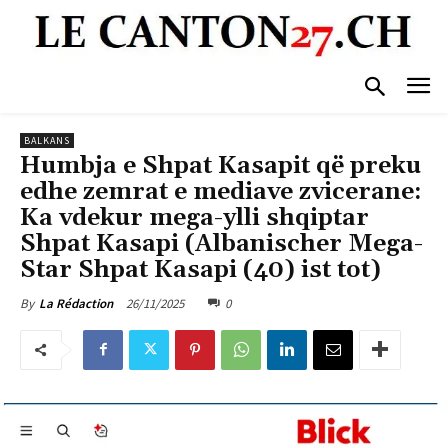
BALKANS
Humbja e Shpat Kasapit që preku
edhe zemrat e mediave zvicerane:
Ka vdekur mega-ylli shqiptar
Shpat Kasapi (Albanischer Mega-
Star Shpat Kasapi (40) ist tot)
26/11/2025
0
By
La Rédaction