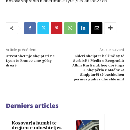
Kosova shprehin hidhërimin e tyre. /LeCanton27.ch
Article précédent
Article suivant
Arrestohet nje shqiptari ne
Lideri shqiptar halë në sy të
Lyon te France sme 30 kg
Serbisë / Media e Beogradit:
drogë
Albin Kurti nuk heq dorë nga
« Shqipëria e Madhe »:
Shqiptarët të bashkohen
përmes gjuhës dhe shkrimit
Derniers articles
Kosovarja humbi te
drejten e mbeshtetjes