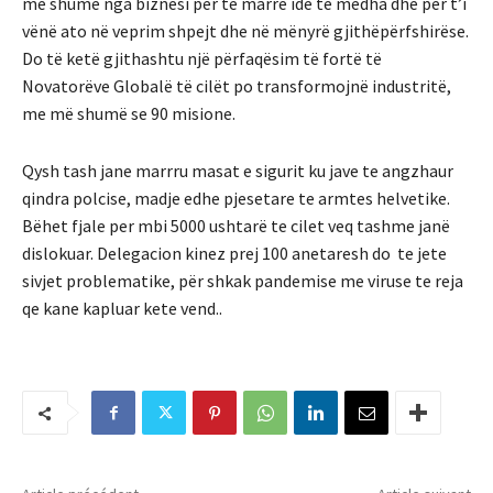
më shumë nga biznesi për të marrë ide të mëdha dhe për t’i
vënë ato në veprim shpejt dhe në mënyrë gjithëpërfshirëse.
Do të ketë gjithashtu një përfaqësim të fortë të
Novatorëve Globalë të cilët po transformojnë industritë,
me më shumë se 90 misione.
Qysh tash jane marrru masat e sigurit ku jave te angzhaur
qindra polcise, madje edhe pjesetare te armtes helvetike.
Bëhet fjale per mbi 5000 ushtarë te cilet veq tashme janë
dislokuar. Delegacion kinez prej 100 anetaresh do te jete
sivjet problematike, për shkak pandemise me viruse te reja
qe kane kapluar kete vend..