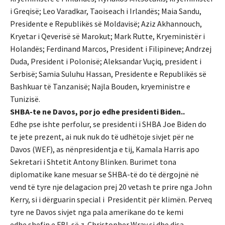
i Greqisë; Leo Varadkar, Taoiseach i Irlandës; Maia Sandu,
Presidente e Republikës së Moldavisë; Aziz Akhannouch,
Kryetar i Qeverisë së Marokut; Mark Rutte, Kryeministër i
Holandës; Ferdinand Marcos, President i Filipineve; Andrzej
Duda, President i Polonisë; Aleksandar Vuçiq, president i
Serbisë; Samia Suluhu Hassan, Presidente e Republikës së
Bashkuar të Tanzanisë; Najla Bouden, kryeministre e
Tunizisë.
SHBA-te ne Davos, por jo edhe presidenti Biden..
Edhe pse ishte perfolur, se presidenti i SHBA Joe Biden do
te jete prezent, ai nuk nuk do të udhëtoje sivjet për ne
Davos (WEF), as nënpresidentja e tij, Kamala Harris apo
Sekretari i Shtetit Antony Blinken. Burimet tona
diplomatike kane mesuar se SHBA-të do të dërgojnë në
vend të tyre nje delagacion prej 20 vetash te prire nga John
Kerry, si i dërguarin special i Presidentit për klimën. Perveq
tyre ne Davos sivjet nga pala amerikane do te kemi
edhe shefin e FBI-së z. Christopher Wray si dhe disa