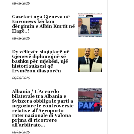
08/08/2026
Gazetari nga Gjeneva në
Euronews kërkon
dërgimin e Albin Kurtit në
Hagë..!
08/08/2026
Dy vëllezër shqiptarë në
Gjenevë diplomojnë së
bashku për mjekësi, një
histori suksesi që
frymëzon diasporën
06/08/2026
Albania / L’Accordo
bilaterale tra Albania e
Svizzera obbliga le parti a
negoziare le controversie
relative all’Aeroporto
Internazionale di Valona
prima di ricorrere
all’arbitrato...
06/08/2026