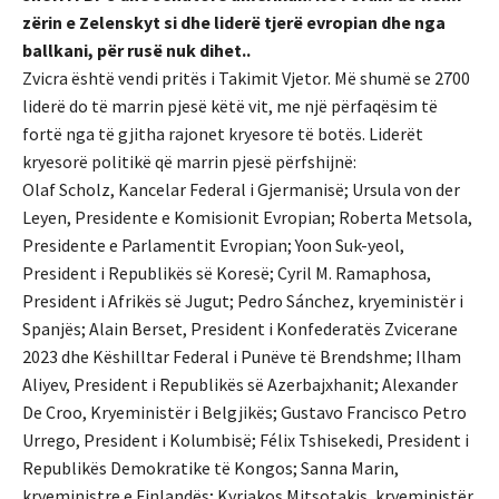
zërin e Zelenskyt si dhe liderë tjerë evropian dhe nga
ballkani, për rusë nuk dihet..
Zvicra është vendi pritës i Takimit Vjetor. Më shumë se 2700
liderë do të marrin pjesë këtë vit, me një përfaqësim të
fortë nga të gjitha rajonet kryesore të botës. Liderët
kryesorë politikë që marrin pjesë përfshijnë:
Olaf Scholz, Kancelar Federal i Gjermanisë; Ursula von der
Leyen, Presidente e Komisionit Evropian; Roberta Metsola,
Presidente e Parlamentit Evropian; Yoon Suk-yeol,
President i Republikës së Koresë; Cyril M. Ramaphosa,
President i Afrikës së Jugut; Pedro Sánchez, kryeministër i
Spanjës; Alain Berset, President i Konfederatës Zvicerane
2023 dhe Këshilltar Federal i Punëve të Brendshme; Ilham
Aliyev, President i Republikës së Azerbajxhanit; Alexander
De Croo, Kryeministër i Belgjikës; Gustavo Francisco Petro
Urrego, President i Kolumbisë; Félix Tshisekedi, President i
Republikës Demokratike të Kongos; Sanna Marin,
kryeministre e Finlandës; Kyriakos Mitsotakis, kryeministër