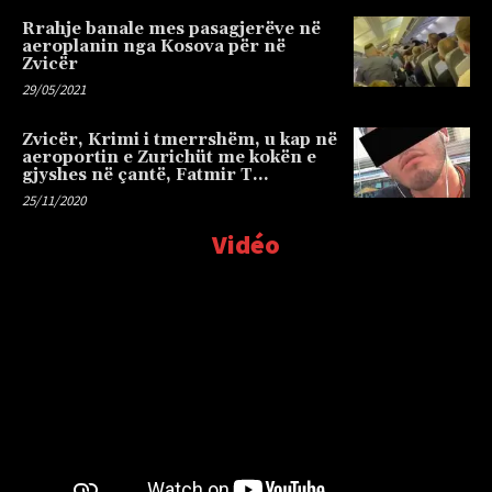
Rrahje banale mes pasagjerëve në
aeroplanin nga Kosova për në
Zvicër
29/05/2021
Zvicër, Krimi i tmerrshëm, u kap në
aeroportin e Zurichüt me kokën e
gjyshes në çantë, Fatmir T…
25/11/2020
Vidéo