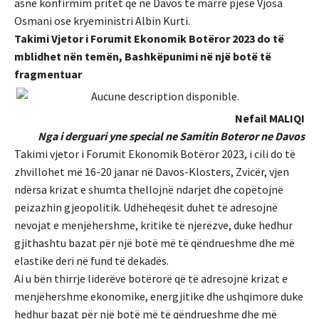
asnë konfirmim pritet që në Davos të marrë pjesë Vjosa
Osmani ose kryeministri Albin Kurti.
Takimi Vjetor i Forumit Ekonomik Botëror 2023 do të
mblidhet nën temën, Bashkëpunimi në një botë të
fragmentuar
Nefail MALIQI
Nga i derguari yne special ne Samitin Boteror ne Davos
Takimi vjetor i Forumit Ekonomik Botëror 2023, i cili do të
zhvillohet më 16-20 janar në Davos-Klosters, Zvicër, vjen
ndërsa krizat e shumta thellojnë ndarjet dhe copëtojnë
peizazhin gjeopolitik. Udhëheqësit duhet të adresojnë
nevojat e menjëhershme, kritike të njerëzve, duke hedhur
gjithashtu bazat për një botë më të qëndrueshme dhe më
elastike deri në fund të dekadës.
Ai u bën thirrje liderëve botërorë që të adresojnë krizat e
menjëhershme ekonomike, energjitike dhe ushqimore duke
hedhur bazat për një botë më të qëndrueshme dhe më