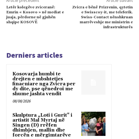
Article précédent
Article suivant
Letër kolegëve zviceranë:
Zvicra e bënë Prizrenin, qytetin
Emrin « Kosovo » në mediat e
e Swisscoy-it, me teleferik.
juaja, përdorne në gjuhën
Swiss-Contact nënshkruan
shqipe KOSOVË
marrëveshje me ministrin e
infrastrukturës
Derniers articles
Kosovarja humbi te
drejten e mbshtetjes
finacniare nga Zvicra per
dy dite, pse qënedroi me
shume jashta vendit
08/08/2026
Skulptura „Loti i Gurit“ i
artistit Mal Myrtaj në
Singen (D) rrëfen
dhimbjen, mallin dhe
forcën e mërgimtarëve