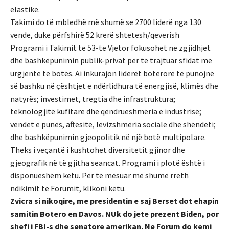
elastike.
Takimi do të mbledhë më shumë se 2700 liderë nga 130
vende, duke përfshirë 52 krerë shtetesh/qeverish
Programi i Takimit të 53-të Vjetor fokusohet në zgjidhjet
dhe bashkëpunimin publik-privat për të trajtuar sfidat më
urgjente të botës. Ai inkurajon liderët botërorë të punojnë
së bashku në çështjet e ndërlidhura të energjisë, klimës dhe
natyrës; investimet, tregtia dhe infrastruktura;
teknologjitë kufitare dhe qëndrueshmëria e industrisë;
vendet e punës, aftësitë, lëvizshmëria sociale dhe shëndeti;
dhe bashkëpunimin gjeopolitik në një botë multipolare.
Theks i veçantë i kushtohet diversitetit gjinor dhe
gjeografik në të gjitha seancat. Programi i plotë është i
disponueshëm këtu. Për të mësuar më shumë rreth
ndikimit të Forumit, klikoni këtu.
Zvicra si nikoqire, me presidentin e saj Berset dot ehapin
samitin Botero en Davos. NUk do jete prezent Biden, por
shefi i FBI-s dhe senatore amerikan. Ne Forum do kemi