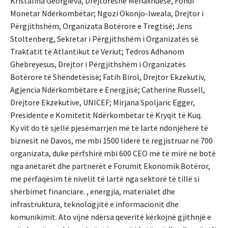
Kristalina Georgieva, Drejtoreshë Menaxhuese, Fondi
Monetar Ndërkombëtar; Ngozi Okonjo-Iweala, Drejtor i
Përgjithshëm, Organizata Botërore e Tregtisë; Jens
Stoltenberg, Sekretar i Përgjithshëm i Organizatës së
Traktatit të Atlantikut të Veriut; Tedros Adhanom
Ghebreyesus, Drejtor i Përgjithshëm i Organizatës
Botërore të Shëndetësisë; Fatih Birol, Drejtor Ekzekutiv,
Agjencia Ndërkombëtare e Energjisë; Catherine Russell,
Drejtore Ekzekutive, UNICEF; Mirjana Spoljaric Egger,
Presidente e Komitetit Ndërkombëtar të Kryqit të Kuq.
Ky vit do të sjellë pjesëmarrjen më të lartë ndonjëherë të
biznesit në Davos, me mbi 1500 liderë të regjistruar në 700
organizata, duke përfshirë mbi 600 CEO më të mirë në botë
nga anëtarët dhe partnerët e Forumit Ekonomik Botëror,
me përfaqësim të nivelit të lartë nga sektorë të tillë si
shërbimet financiare. , energjia, materialet dhe
infrastruktura, teknologjitë e informacionit dhe
komunikimit. Ato vijnë ndërsa qeveritë kërkojnë gjithnjë e