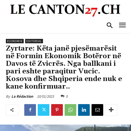
ECONOMIE
EDITORIAL
Zyrtare: Këta janë pjesëmarësit
në Formin Ekonomik Botëror në
Davos të Zvicrës. Nga ballkani i
pari eshte paraqitur Vucic.
Kosova dhe Shqiperia ende nuk e
kane konfirmuar..
10/01/2023
0
By
La Rédaction