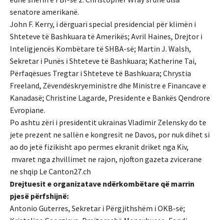
senatore amerikanë.
John F. Kerry, i dërguari special presidencial për klimën i
Shteteve të Bashkuara të Amerikës; Avril Haines, Drejtor i
Inteligjencës Kombëtare të SHBA-së; Martin J. Walsh,
Sekretar i Punës i Shteteve të Bashkuara; Katherine Tai,
Përfaqësues Tregtar i Shteteve të Bashkuara; Chrystia
Freeland, Zëvendëskryeministre dhe Ministre e Financave e
Kanadasë; Christine Lagarde, Presidente e Bankës Qendrore
Evropiane.
Po ashtu zëri i presidentit ukrainas Vladimir Zelensky do te
jete prezent ne sallën e kongresit ne Davos, por nuk dihet si
ao do jetë fizikisht apo permes ekranit driket nga Kiv,
mvaret nga zhvillimet ne rajon, njofton gazeta zvicerane
ne shqip Le Canton27.ch
Drejtuesit e organizatave ndërkombëtare që marrin
pjesë përfshijnë:
Antonio Guterres, Sekretar i Përgjithshëm i OKB-së;