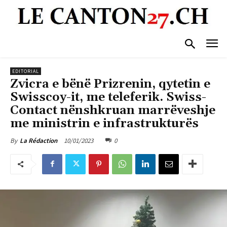
EDITORIAL
Zvicra e bënë Prizrenin, qytetin e
Swisscoy-it, me teleferik. Swiss-
Contact nënshkruan marrëveshje
me ministrin e infrastrukturës
10/01/2023
0
By
La Rédaction