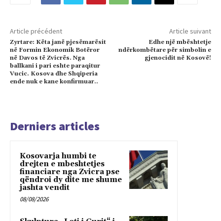
Article précédent
Article suivant
Zyrtare: Këta janë pjesëmarësit
Edhe një mbështetje
në Formin Ekonomik Botëror
ndërkombëtare për simbolin e
në Davos të Zvicrës. Nga
gjenocidit në Kosovë!
ballkani i pari eshte paraqitur
Vucic. Kosova dhe Shqiperia
ende nuk e kane konfirmuar..
Derniers articles
Kosovarja humbi te
drejten e mbeshtetjes
financiare nga Zvicra pse
qëndroi dy dite me shume
jashta vendit
08/08/2026