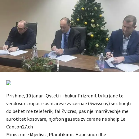
Prishinë, 10 janar -Qyteti i i bukur Prizrenit ty ku jane të
vendosur trupat e ushtareve zvicernae (Swisscoy) se shoejti
do bëhet me teleferik, fal Zvicres, pas nje marrëveshje me
aurotitet kosovare, njofton gazeta zvicerane ne shqip Le
Canton27.ch
Ministrin e Mjedisit, Planifikimit Hapësinor dhe