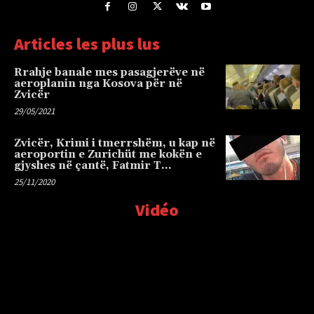
Articles les plus lus
Rrahje banale mes pasagjerëve në
aeroplanin nga Kosova për në
Zvicër
29/05/2021
Zvicër, Krimi i tmerrshëm, u kap në
aeroportin e Zurichüt me kokën e
gjyshes në çantë, Fatmir T…
25/11/2020
Vidéo