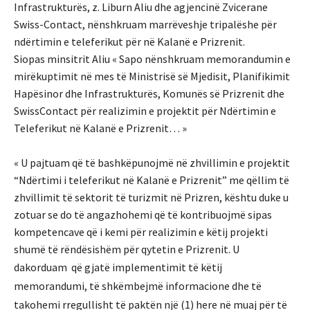
Infrastrukturës, z. Liburn Aliu dhe agjencinë Zvicerane
Swiss-Contact, nënshkruam marrëveshje tripalëshe për
ndërtimin e teleferikut për në Kalanë e Prizrenit.
Siopas minsitrit Aliu « Sapo nënshkruam memorandumin e
mirëkuptimit në mes të Ministrisë së Mjedisit, Planifikimit
Hapësinor dhe Infrastrukturës, Komunës së Prizrenit dhe
SwissContact për realizimin e projektit për Ndërtimin e
Teleferikut në Kalanë e Prizrenit… »
« U pajtuam që të bashkëpunojmë në zhvillimin e projektit
“Ndërtimi i teleferikut në Kalanë e Prizrenit” me qëllim të
zhvillimit të sektorit të turizmit në Prizren, kështu duke u
zotuar se do të angazhohemi që të kontribuojmë sipas
kompetencave që i kemi për realizimin e këtij projekti
shumë të rëndësishëm për qytetin e Prizrenit. U
dakorduam
që gjatë implementimit të këtij
memorandumi, të shkëmbejmë informacione dhe të
takohemi rregullisht të paktën një (1) here në muaj për të