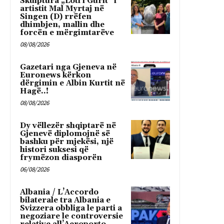
Skulptura „Loti i Gurit“ i
artistit Mal Myrtaj në
Singen (D) rrëfen
dhimbjen, mallin dhe
forcën e mërgimtarëve
08/08/2026
Gazetari nga Gjeneva në
Euronews kërkon
dërgimin e Albin Kurtit në
Hagë..!
08/08/2026
Dy vëllezër shqiptarë në
Gjenevë diplomojnë së
bashku për mjekësi, një
histori suksesi që
frymëzon diasporën
06/08/2026
Albania / L’Accordo
bilaterale tra Albania e
Svizzera obbliga le parti a
negoziare le controversie