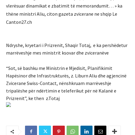
vlerësuar dinamikat e zbatimit të memorandumit… » ka
thëne ministri Aliu, citon gazeta zvicerane ne shqip Le
Canton27.ch
Ndryshe, kryetari i Prizrenit, Shaqir Totaj, e ka pershëdetur
marrëveshje mes ministrit ksovar dhe zviceranëve
“Sot, së bashku me Ministrin e Mjedisit, Planifikimit
Hapësinor dhe Infrastrukturës, z. Liburn Aliu dhe agjencinë
Zvicerane Swiss-Contact, nënshkruam marrëveshje
tripalëshe për ndërtimin e teleferikut për në Kalanë e
Prizrenit”, ke then z.Totaj