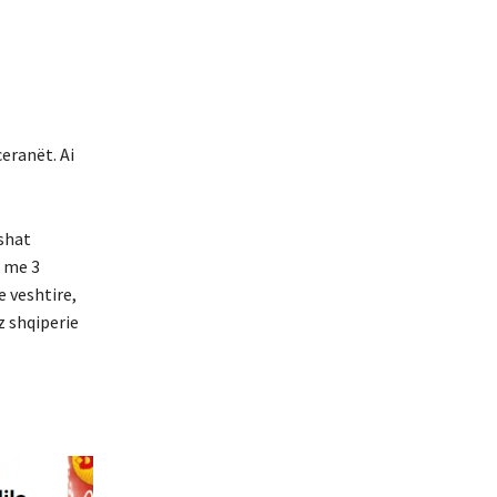
ceranët. Ai
oshat
r me 3
e veshtire,
z shqiperie