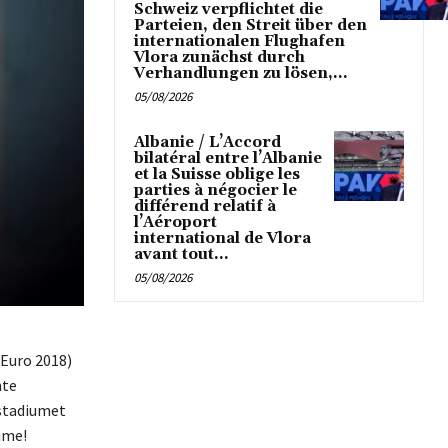
Schweiz verpflichtet die
Parteien, den Streit über den
internationalen Flughafen
Vlora zunächst durch
Verhandlungen zu lösen,...
05/08/2026
Albanie / L’Accord
bilatéral entre l’Albanie
et la Suisse oblige les
parties à négocier le
différend relatif à
l’Aéroport
international de Vlora
avant tout...
05/08/2026
(Euro 2018)
hte
 stadiumet
nime!