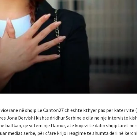
zvicerane në shqip Le Canton27.ch eshte kthyer pas per kater vite 
s Jona Dervishi kishte dridhur Serbine e cila ne nje interviste kis
e ballkan, qe vetem nje flamur, ate kuqezi te dalin shqiptaret ne
ruar mediat serbe, për cfare krijoi reagime te shumta deri në kerc