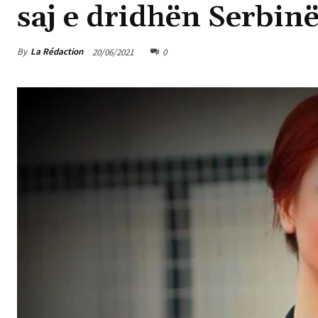
saj e dridhën Serbinë
By
La Rédaction
20/06/2021
0