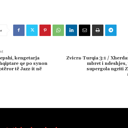
er
nt
Pepshi, kengetarja
Zvicra-Turqia 3:1 / Xherda
hqiptare qe po synon
mbret i ndeshjes, 
otëror të Jazz-it në
supergola ngriti 