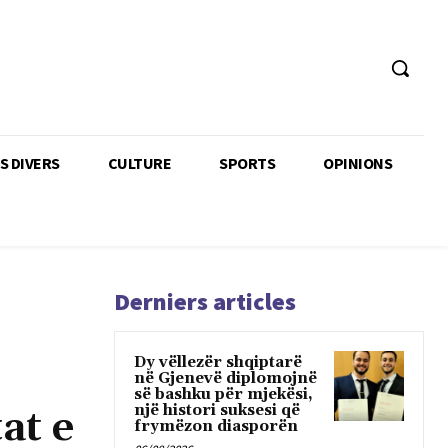
TS DIVERS
CULTURE
SPORTS
OPINIONS
Derniers articles
Dy vëllezër shqiptarë
në Gjenevë diplomojnë
së bashku për mjekësi,
një histori suksesi që
at e
frymëzon diasporën