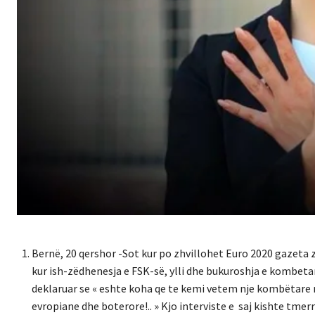
Bernë, 20 qershor -Sot kur po zhvillohet Euro 2020 gazeta 
kur ish-zëdhenesja e FSK-së, ylli dhe bukuroshja e kombetare
deklaruar se « eshte koha qe te kemi vetem nje kombëtare n
evropiane dhe boterore!.. » Kjo interviste e saj kishte tmer