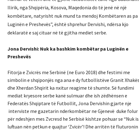
Ilirik, nga Shqipëria, Kosova, Maqedonia do të jenë në një
kombëtare, natyrisht nuk mund ta mendoj Kombëtaren as pa
Luginën e Preshevës”, është shprehur Dervishi, ndërsa kjo
deklaratë e saj cituar në të gjitha mediet serbe.
Jona Dervishi: Nuk ka bashkim kombëtar pa Luginën e
Preshevës
Fitorja e Zvicrës me Serbinë (ne Euro 2018) dhe festimi me
simbolin e shqiponjës nga ana e dy futbollistëve Granit Xhakë
dhe Xherdan Shqirit ka nxitur reagime të shumte. Së fundimi
mediat kryesore serbe kanë sulmuar dhe ish zëdhënsen e
Federatës Shqiptare të Futbollit, Jona Dervishin gjarte nje
interviste me gazetarin nderkombëtar ne Gjenevë duke folur
për ndeshjen mes Zvcresd he Serbisë kishtze pohuar se “Nuk is
luftuan nën petkun e quajtur ‘Zvicër’! Dhe arritën të fluturonin