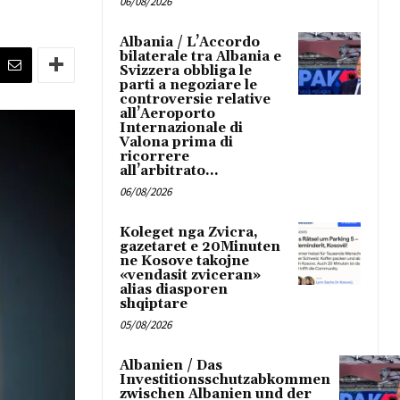
06/08/2026
Albania / L’Accordo
bilaterale tra Albania e
Svizzera obbliga le
parti a negoziare le
controversie relative
all’Aeroporto
Internazionale di
Valona prima di
ricorrere
all’arbitrato...
06/08/2026
Koleget nga Zvicra,
gazetaret e 20Minuten
ne Kosove takojne
«vendasit zviceran»
alias diasporen
shqiptare
05/08/2026
Albanien / Das
Investitionsschutzabkommen
zwischen Albanien und der