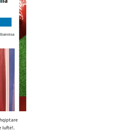
Shqiptare
luftë!..