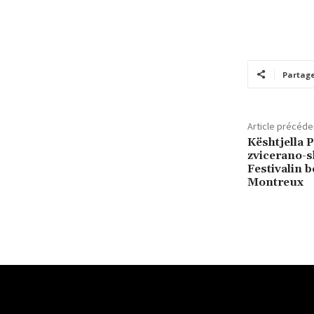
Partag
Article précéde
Kështjella 
zvicerano-s
Festivalin b
Montreux