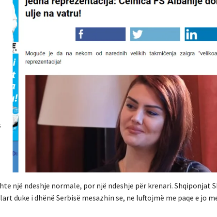
s
hte një ndeshje normale, por një ndeshje për krenari. Shqiponjat 
 lart duke i dhënë Serbisë mesazhin se, ne luftojmë me paqe e jo me 