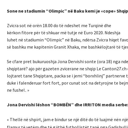
Sone ne stadiumin “Olimpic” në Baku kemi je «cope» Shqip
Zvicra sot në orën 18.00 do të ndeshet me Turqinë dhe
kërkon fitore për të shkuar më tutje në Euro 2020. Ndeshja
luhet në stadiumin “Olimpic” në Baku, ndërsa Zvicra hiqet favori
së bashku me kapitenin Granit Xhaka, me bashkëlojtarë të tjer
Se cfare pret bukuruoshja Jona Dervishi sonte (ora 18) nga nde
shqiptarë? ajo për gazeten zvicerane ne shqip Le Canton27.ch 
lojtaret tane Shqiptare, packa se i jemi “borxhlinj” partnerve t
duke i falenderuar fort fort, por cunat sot na detyrojne te be
ne fushe!.. »
Jona Dervishi lëshon “BOMBËN” dhe IRRITON media serbe: 
« Thellë në shpirt, jam e bindur se një ditë do të
luajmë nën një
flamur të vetëm dhe të gjithë futbollistët tanë nga Gadishulli