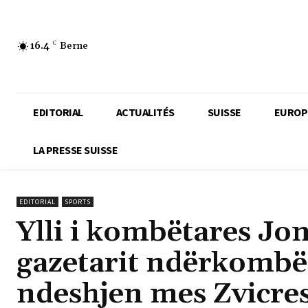
16.4
C
Berne
EDITORIAL
ACTUALITÉS
SUISSE
EUROP
LA PRESSE SUISSE
EDITORIAL
SPORTS
Ylli i kombëtares Jon
gazetarit ndërkombë
ndeshjen mes Zvicres