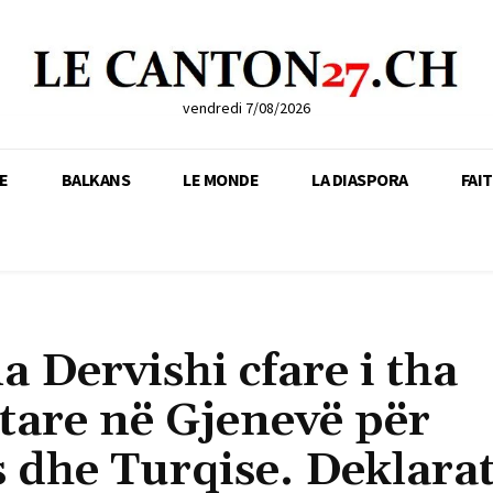
vendredi 7/08/2026
E
BALKANS
LE MONDE
LA DIASPORA
FAI
a Dervishi cfare i tha
tare në Gjenevë për
 dhe Turqise. Deklarat