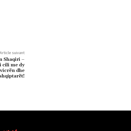
Article suivant
n Shaqiri –
i cili me dy
Zvicrën dhe
shqiptarët!