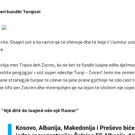
eri kundër Turqise!
te. Shaqiri sot e ka rastin që të shënojë dhe të bëjë t’i lumtur zvi
ë.
shja mes Trqise deh Zvcres, ku ne ket te fundit luajne edhe djelm
eshte përgjigjur « sot super ndeshje Turqi – Zvicer! Jemi me zemë
ane strategjik turqve te cileve na jane prane gjithnje ne cdo cast t
jme tifo per Zvicren dhe mirenjohjen qe na lejon te shohim nje cope
“Një ditë do luajmë nën një flamur”