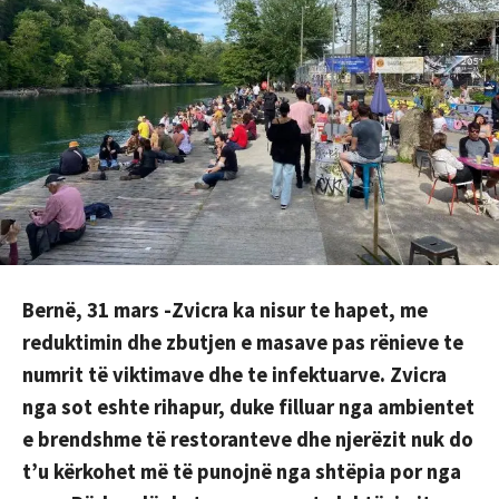
Bernë, 31 mars -Zvicra ka nisur te hapet, me
reduktimin dhe zbutjen e masave pas rënieve te
numrit të viktimave dhe te infektuarve. Zvicra
nga sot eshte rihapur, duke filluar nga ambientet
e brendshme të restoranteve dhe njerëzit nuk do
t’u kërkohet më të punojnë nga shtëpia por nga