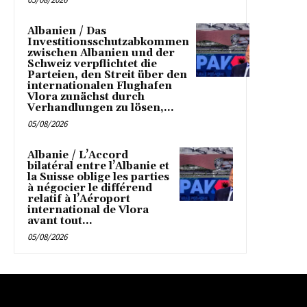
Albanien / Das
Investitionsschutzabkommen
zwischen Albanien und der
Schweiz verpflichtet die
Parteien, den Streit über den
internationalen Flughafen
Vlora zunächst durch
Verhandlungen zu lösen,...
05/08/2026
Albanie / L’Accord
bilatéral entre l’Albanie et
la Suisse oblige les parties
à négocier le différend
relatif à l’Aéroport
international de Vlora
avant tout...
05/08/2026