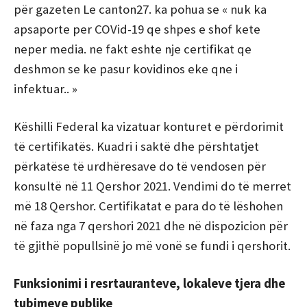
për gazeten Le canton27. ka pohua se « nuk ka
apsaporte per COVid-19 qe shpes e shof kete
neper media. ne fakt eshte nje certifikat qe
deshmon se ke pasur kovidinos eke qne i
infektuar.. »
Këshilli Federal ka vizatuar konturet e përdorimit
të certifikatës. Kuadri i saktë dhe përshtatjet
përkatëse të urdhëresave do të vendosen për
konsultë në 11 Qershor 2021. Vendimi do të merret
më 18 Qershor. Certifikatat e para do të lëshohen
në faza nga 7 qershori 2021 dhe në dispozicion për
të gjithë popullsinë jo më vonë se fundi i qershorit.
Funksionimi i resrtauranteve, lokaleve tjera dhe
tubimeve publike