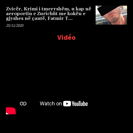
Zvicër, Krimi i tmerrshëm, u kap në
aeroportin e Zurichüt me kokën e
gjyshes në çantë, Fatmir T…
25/11/2020
Vidéo