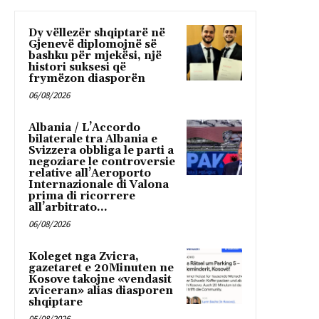
Dy vëllezër shqiptarë në
Gjenevë diplomojnë së
bashku për mjekësi, një
histori suksesi që
frymëzon diasporën
06/08/2026
Albania / L’Accordo
bilaterale tra Albania e
Svizzera obbliga le parti a
negoziare le controversie
relative all’Aeroporto
Internazionale di Valona
prima di ricorrere
all’arbitrato...
06/08/2026
Koleget nga Zvicra,
gazetaret e 20Minuten ne
Kosove takojne «vendasit
zviceran» alias diasporen
shqiptare
05/08/2026