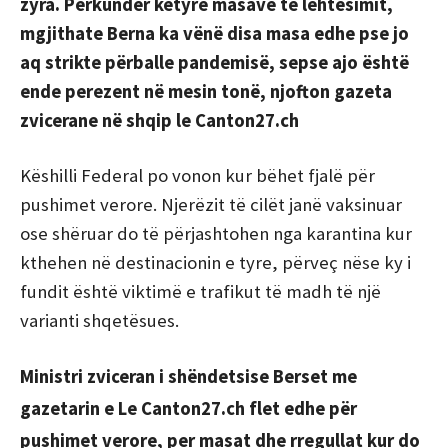
zyra. Përkundër ketyre masave te lehtësimit,
mgjithate Berna ka vënë
disa masa edhe pse jo
aq strikte përballe pandemisë, sepse ajo është
ende perezent në mesin tonë, njofton gazeta
zvicerane në shqip le Canton27.ch
Këshilli Federal po vonon kur bëhet fjalë për
pushimet verore. Njerëzit të cilët janë vaksinuar
ose shëruar do të përjashtohen nga karantina kur
kthehen në destinacionin e tyre, përveç nëse ky i
fundit është viktimë e trafikut të madh të një
varianti shqetësues.
Ministri zviceran i shëndetsise Berset me
gazetarin e Le Canton27.ch flet
edhe për
pushimet verore, per masat dhe rregullat kur do