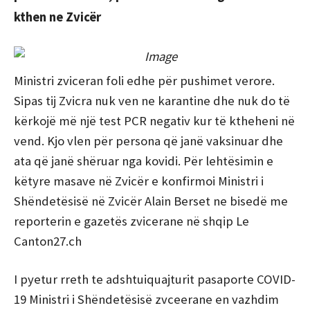
kthen ne Zvicër
Ministri zviceran foli edhe për pushimet verore.
Sipas tij Zvicra nuk ven ne karantine dhe nuk do të
kërkojë më një test PCR negativ kur të ktheheni në
vend. Kjo vlen për persona që janë vaksinuar dhe
ata që janë shëruar nga kovidi. Për lehtësimin e
këtyre masave në Zvicër e konfirmoi Ministri i
Shëndetësisë në Zvicër Alain Berset ne bisedë me
reporterin e gazetës zvicerane në shqip Le
Canton27.ch
I pyetur rreth te adshtuiquajturit pasaporte COVID-
19 Ministri i Shëndetësisë zvceerane en vazhdim