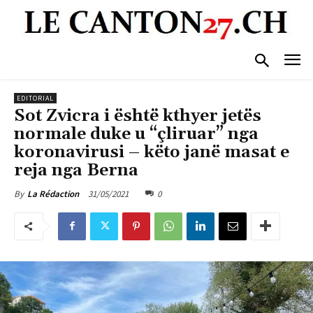
EDITORIAL
Sot Zvicra i është kthyer jetës
normale duke u “çliruar” nga
koronavirusi – këto janë masat e
reja nga Berna
31/05/2021
0
By
La Rédaction