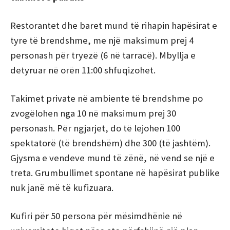
Restorantet dhe baret mund të rihapin hapësirat e
tyre të brendshme, me një maksimum prej 4
personash për tryezë (6 në tarracë). Mbyllja e
detyruar në orën 11:00 shfuqizohet.
Takimet private në ambiente të brendshme po
zvogëlohen nga 10 në maksimum prej 30
personash. Për ngjarjet, do të lejohen 100
spektatorë (të brendshëm) dhe 300 (të jashtëm).
Gjysma e vendeve mund të zënë, në vend se një e
treta. Grumbullimet spontane në hapësirat publike
nuk janë më të kufizuara.
Kufiri për 50 persona për mësimdhënie në