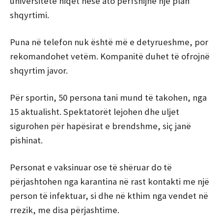
universitete hiqet nëse ato përfshijnë një plan
shqyrtimi.
Puna në telefon nuk është më e detyrueshme, por
rekomandohet vetëm. Kompanitë duhet të ofrojnë
shqyrtim javor.
Për sportin, 50 persona tani mund të takohen, nga
15 aktualisht. Spektatorët lejohen dhe uljet
sigurohen për hapësirat e brendshme, siç janë
pishinat.
Personat e vaksinuar ose të shëruar do të
përjashtohen nga karantina në rast kontakti me një
person të infektuar, si dhe në kthim nga vendet në
rrezik, me disa përjashtime.