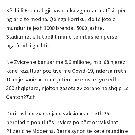
Këshilli Federal gjithashtu ka zgjeruar matësit për
ngjarje të mëdha. Që nga korriku, do të jetë e
mundur të jesh 1000 brenda, 5000 jashtë.
Stadiumet e futbollit mund të mbushen përsëri
nga fundi i gushtit.
Në Zvicrën e banuar me 8.6 milionë, mbi 68 njerëz
kanë rezultuar pozitivë me Covid-19, ndërsa rreth
10 mije kanë humbur jetën, ne emsi e tyre edhe
300 shqiptare, njofton gazeta zvicerane ne shqip Le
Canton27.ch
Deri tash ne Zvicer jane vaksionuar rreth 25
perqind e populltës, Zvicra po përdor vaksinat
Pfizer dhe Moderna. Berna synon të ketë raundin e