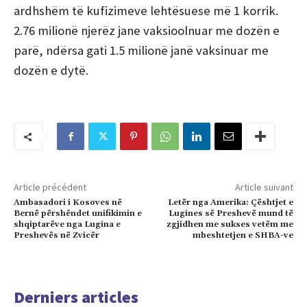
ardhshëm të kufizimeve lehtësuese më 1 korrik.
2.76 milionë njerëz jane vaksioolnuar me dozën e
parë, ndërsa gati 1.5 milionë janë vaksinuar me
dozën e dytë.
Article précédent
Article suivant
Ambasadori i Kosoves në
Letër nga Amerika: Çështjet e
Bernë përshëndet unifikimin e
Lugines së Preshevë mund të
shqiptarëve nga Lugina e
zgjidhen me sukses vetëm me
Preshevës në Zvicër
mbeshtetjen e SHBA-ve
Derniers articles