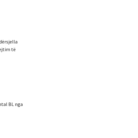
dërsjella
ejtim të
ental BL nga