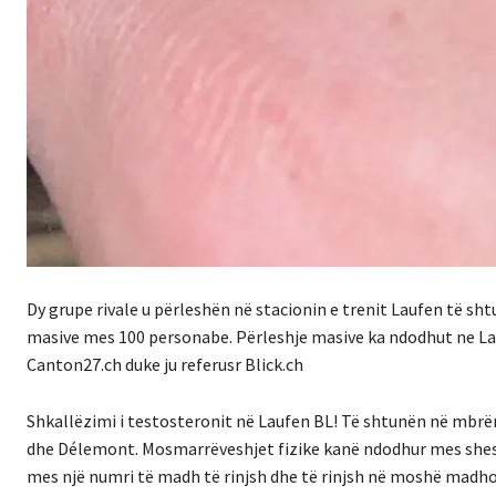
Dy grupe rivale u përleshën në stacionin e trenit Laufen të sh
masive mes 100 personabe. Përleshje masive ka ndodhut ne Lauf
Canton27.ch duke ju referusr Blick.ch
Shkallëzimi i testosteronit në Laufen BL! Të shtunën në mbrëm
dhe Délemont. Mosmarrëveshjet fizike kanë ndodhur mes sheshi
mes një numri të madh të rinjsh dhe të rinjsh në moshë madho