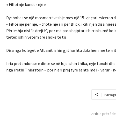
« Filloi një kundër një »
Dyshohet se një mosmarrëveshje mes një 15-vjeçari zviceran dhe
« Filloi një për një, » thotë një i ri për Blick, i cili njeh disa nj
Përleshja nisi “e drejtë”, por më pas shqiptari thirri shumë kol
tjetër, ishin vetëm tre shokë të tij.
Disa nga kolegët e Albanit ishin gjithashtu dukshëm më të rritur
I riu pretendon se e dinte se në lojë ishin thika, nyje tunxhi dh
nga rrethi Thierstein – por njëri prej tyre është më i « varur » 
Partag
Article précéde