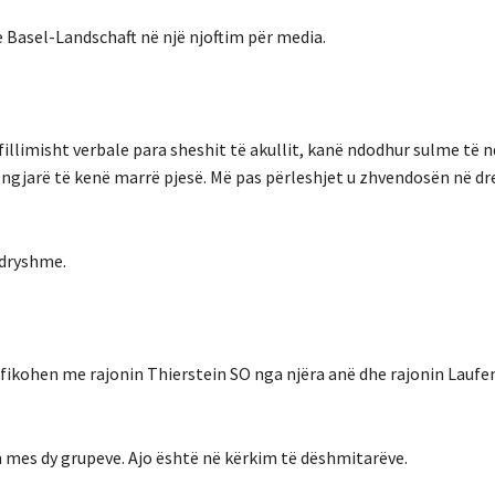
e Basel-Landschaft në një njoftim për media.
illimisht verbale para sheshit të akullit, kanë ndodhur sulme të n
ë ngjarë të kenë marrë pjesë. Më pas përleshjet u zhvendosën në dr
ndryshme.
entifikohen me rajonin Thierstein SO nga njëra anë dhe rajonin Lauf
en mes dy grupeve. Ajo është në kërkim të dëshmitarëve.