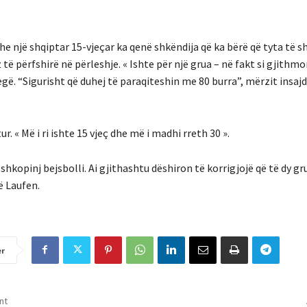
 një shqiptar 15-vjeçar ka qenë shkëndija që ka bërë që tyta të s
erëz të përfshirë në përleshje. « Ishte për një grua – në fakt si gjithmo
egë. “Sigurisht që duhej të paraqiteshin me 80 burra”, mërzit insaj
. « Më i ri ishte 15 vjeç dhe më i madhi rreth 30 ».
e shkopinj bejsbolli. Ai gjithashtu dëshiron të korrigjojë që të dy gr
në Laufen.
er
nt