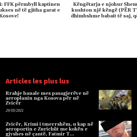
: FFK përmbyll kaptinen
Këngëtarja e njohur Shem
kses në të gjitha garat e
kushton një këngë (PËR T
 Kosove!
dhimbshme babait të saj, q
Articles les plus lus
Rrahje banale mes pasagjerëve në
aeroplanin nga Kosova për në
Zvicër
29/05/2021
Zvicër, Krimi i tmerrshëm, u kap në
aeroportin e Zurichüt me kokën e
gjyshes në çantë, Fatmir T…