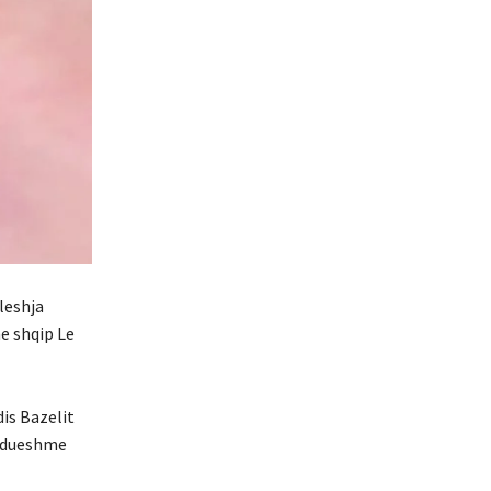
leshja
e shqip Le
is Bazelit
zhdueshme