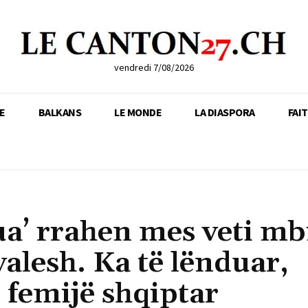
vendredi 7/08/2026
E
BALKANS
LE MONDE
LA DIASPORA
FAI
ua’ rrahen mes veti mb
valesh. Ka të lënduar,
 femijë shqiptar