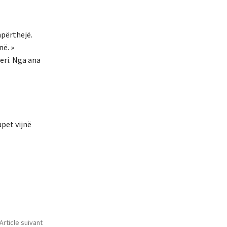
hpërthejë.
në. »
deri. Nga ana
upet vijnë
Article suivant