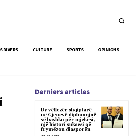
TS DIVERS
CULTURE
SPORTS
OPINIONS
Derniers articles
i
Dy vëllezër shqiptarë
në Gjenevë diplomojnë
së bashku për mjekësi,
një histori suksesi që
frymëzon diasporën