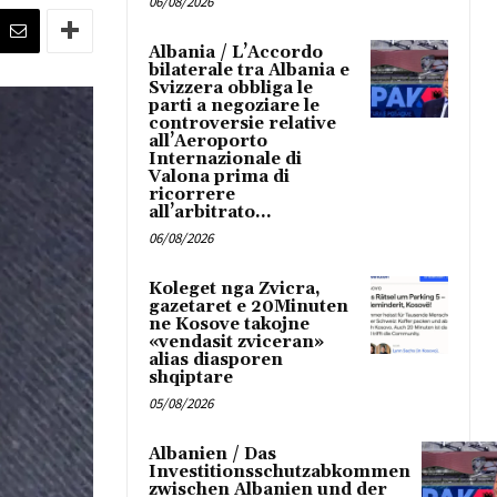
06/08/2026
Albania / L’Accordo
bilaterale tra Albania e
Svizzera obbliga le
parti a negoziare le
controversie relative
all’Aeroporto
Internazionale di
Valona prima di
ricorrere
all’arbitrato...
06/08/2026
Koleget nga Zvicra,
gazetaret e 20Minuten
ne Kosove takojne
«vendasit zviceran»
alias diasporen
shqiptare
05/08/2026
Albanien / Das
Investitionsschutzabkommen
zwischen Albanien und der