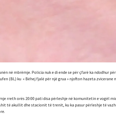
tunën në mbrëmje. Policia nuk e di ende se për çfarë ka ndodhur për
en (BL) ku « Bëhej fjalë për një grua » njofton hazeta zvicerane n
je rreth orës 20:00 pati disa përleshje në komunitetin e vogël mid
t të akullit dhe stacionit të trenit, ku ka pasur përleshje të va
re.