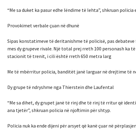
“Me sa duket ka pasur edhe lëndime të lehta”, shkruan policia 
Provokimet verbale çuan në dhunë
Sipas konstatimeve të deritanishme të policisë, pas debateve f
mes dy grupeve rivale. Një total prej rreth 100 personash ka t
stacionit të trenit, i cili është rreth 650 metra larg
Me të mbërritur policia, banditët janë larguar në drejtime të 
Dy grupe të ndryshme nga Thierstein dhe Laufental
“Me sa dihet, dy grupet janë të rinj dhe të rinj të rritur që id
ana tjetër”, shkruan policia në njoftimin për shtyp.
Policia nuk ka ende dijeni për arsyet që kanë çuar në përplasj