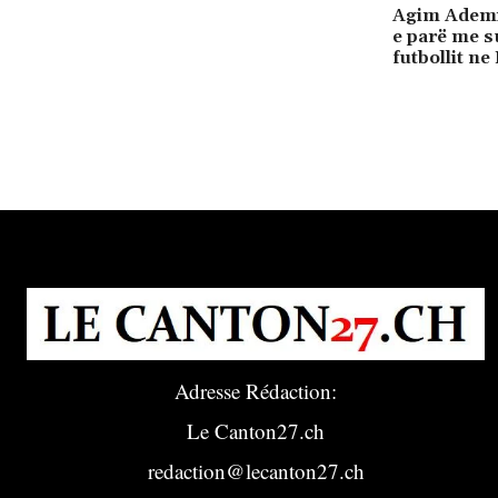
Agim Ademi
e parë me su
futbollit ne
Adresse Rédaction:
Le Canton27.ch
redaction@lecanton27.ch