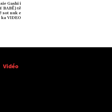
sie Gashi i
Y BABË) të
ë sot nuk e
ka VIDEO
Vidéo