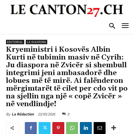
EDITORIAL
LA DIASPORA
Kryeministri i Kosovës Albin
Kurti në tubimin masiv në Cyrih:
Ju diaspora në Zvicër si shembull
integrimi jeni ambasadorë dhe
lobues më të mirë. Ai falënderon
mërgimtarët të cilet per cdo vit po
na sjellin nga një « copë Zvicër »
në vendlindje!
23/05/2026
0
By
La Rédaction