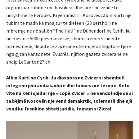
organizuar tubime me bashkëatdhetarët në vende të
ndryshme të Evropës. Kryeministri i Kosovës Albin Kurti nje
tubim te madh ka mbajtur te dieleen (23 qershor) ne
mbremje ne në sallën “The Hall” në Dübendorf në Cyrih, ku
ne mesin e 5000 pjesmarresve, shumica ishin studentë,
biznesmenë, deputetë zviceranë dhe mijëra shqiptarë tjere
nga gjtan kantonete Zvucrës, njifton gazeta zvicerane në
shqip LeCanton27.ch
Albin Kurti ne Cyrih: Ju diaspora ne Zvicer si shembull
integrimi jeni ambasadorë dhe lobues më të mire. Keto
vite na keni sjellur nje « copë Zvicer » ne vendolndje se si
ta bëjmë Kosovën nje vend demakrtik, tolerantë dhe një
vend ku fusnkion shteti juridik, tamam si Zicra!