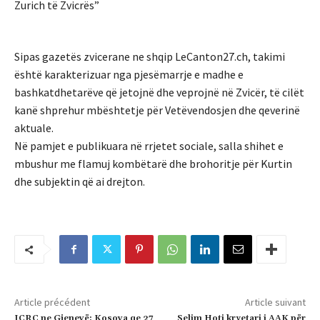
Zurich të Zvicrës”
Sipas gazetës zvicerane ne shqip LeCanton27.ch, takimi
është karakterizuar nga pjesëmarrje e madhe e
bashkatdhetarëve që jetojnë dhe veprojnë në Zvicër, të cilët
kanë shprehur mbështetje për Vetëvendosjen dhe qeverinë
aktuale.
Në pamjet e publikuara në rrjetet sociale, salla shihet e
mbushur me flamuj kombëtarë dhe brohoritje për Kurtin
dhe subjektin që ai drejton.
Article précédent
Article suivant
ICRC ne Gjenevë: Kosova qe 27
Selim Hoti kryetari i AAK për