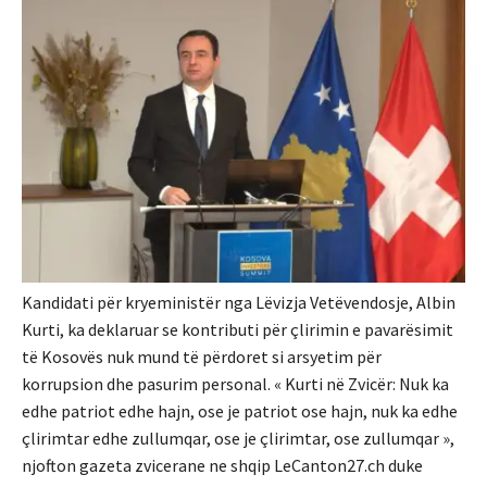
Kandidati për kryeministër nga Lëvizja Vetëvendosje, Albin
Kurti, ka deklaruar se kontributi për çlirimin e pavarësimit
të Kosovës nuk mund të përdoret si arsyetim për
korrupsion dhe pasurim personal. « Kurti në Zvicër: Nuk ka
edhe patriot edhe hajn, ose je patriot ose hajn, nuk ka edhe
çlirimtar edhe zullumqar, ose je çlirimtar, ose zullumqar »,
njofton gazeta zvicerane ne shqip LeCanton27.ch duke