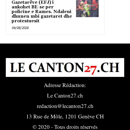
Gazetarëve (EFJ) i
ankohet BE-se per
policine e Rames. Ndaleni
dhunen mbi gazetaret dhe
protestuesit
04/08/2026
Adresse Rédaction:
Le Canton27.ch
redaction@lecanton27.ch
13 Rue de Môle, 1201 Genève CH
© 2020 - Tous droits réservés