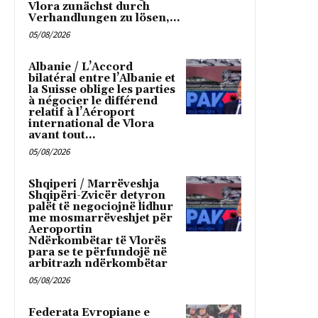
Vlora zunächst durch
Verhandlungen zu lösen,...
05/08/2026
Albanie / L’Accord
bilatéral entre l’Albanie et
la Suisse oblige les parties
à négocier le différend
relatif à l’Aéroport
international de Vlora
avant tout...
05/08/2026
Shqiperi / Marrëveshja
Shqipëri-Zvicër detyron
palët të negociojnë lidhur
me mosmarrëveshjet për
Aeroportin
Ndërkombëtar të Vlorës
para se te përfundojë në
arbitrazh ndërkombëtar
05/08/2026
Federata Evropiane e