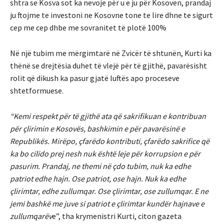
shtra se Kosva sot ka nevoje për u e ju për Kosoven, prandaj
ju ftojme te investoni ne Kosovne tone te lire dhne te sigurt
cep me cep dhbe me sovranitet të plotë 100%
Në një tubim me mërgimtarë në Zvicër të shtunën, Kurti ka
thënë se drejtësia duhet të vlejë për të gjithë, pavarësisht
rolit që dikush ka pasur gjatë luftës apo proceseve
shtetformuese.
“Kemi respekt për të gjithë ata që sakrifikuan e kontribuan
për çlirimin e Kosovës, bashkimin e për pavarësinë e
Republikës. Mirëpo, çfarëdo kontributi, çfarëdo sakrifice që
ka bo cilido prej nesh nuk është leje për korrupsion e për
pasurim. Prandaj, ne themi në çdo tubim, nuk ka edhe
patriot edhe hajn. Ose patriot, ose hajn. Nuk ka edhe
çlirimtar, edhe zullumqar. Ose çlirimtar, ose zullumqar. E ne
jemi bashkë me juve si patriot e çlirimtar kundër hajnave e
zullumqarëv
e”, tha krymenistri Kurti, citon gazeta