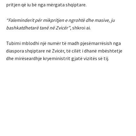
pritjen që iu bë nga mërgata shqiptare.
“Faleminderit për mikpritjen e ngrohtë dhe masive, ju
bashkatdhetarë tanë në Zvicër”
, shkroi ai.
Tubimi mblodhi një numër të madh pjesëmarrësish nga
diaspora shqiptare në Zvicër, të cilët i dhanë mbështetje
dhe mirëseardhje kryeministrit gjatë vizitës së tij.