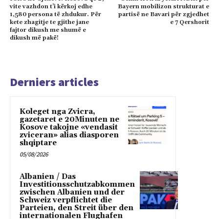
vite vazhdon t’i kërkoj edhe
Bayern mobilizon strukturat e
1,580 persona të zhdukur. Për
partisë ne Bavari për zgjedhet
kete zhagitje te gjithe jane
e 7 Qershorit
fajtor dikush me shumë e
dikush më pakë!
Derniers articles
Koleget nga Zvicra,
gazetaret e 20Minuten ne
Kosove takojne «vendasit
zviceran» alias diasporen
shqiptare
05/08/2026
Albanien / Das
Investitionsschutzabkommen
zwischen Albanien und der
Schweiz verpflichtet die
Parteien, den Streit über den
internationalen Flughafen