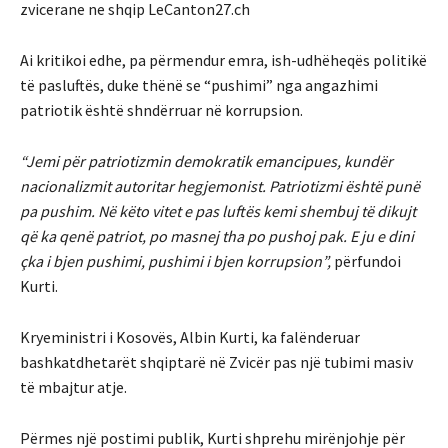
zvicerane ne shqip LeCanton27.ch
Ai kritikoi edhe, pa përmendur emra, ish-udhëheqës politikë
të pasluftës, duke thënë se “pushimi” nga angazhimi
patriotik është shndërruar në korrupsion.
“Jemi për patriotizmin demokratik emancipues, kundër
nacionalizmit autoritar hegjemonist. Patriotizmi është punë
pa pushim. Në këto vitet e pas luftës kemi shembuj të dikujt
që ka qenë patriot, po masnej tha po pushoj pak. E ju e dini
çka i bjen pushimi, pushimi i bjen korrupsion”,
përfundoi
Kurti.
Kryeministri i Kosovës, Albin Kurti, ka falënderuar
bashkatdhetarët shqiptarë në Zvicër pas një tubimi masiv
të mbajtur atje.
Përmes një postimi publik, Kurti shprehu mirënjohje për