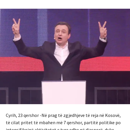
Cyrih, 23 qershor -Në prag të zgjedhjeve të reja në Kosovë,
të cilat pritet të mbahen më 7 qershor, partitë politike po
intensifikojnë aktivitetet e tyre edhe në diasporë, duke