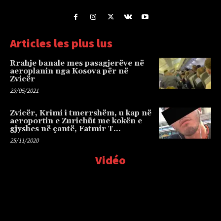
Articles les plus lus
Rrahje banale mes pasagjerëve në
aeroplanin nga Kosova për në
Zvicër
29/05/2021
Zvicër, Krimi i tmerrshëm, u kap në
aeroportin e Zurichüt me kokën e
gjyshes në çantë, Fatmir T…
25/11/2020
Vidéo