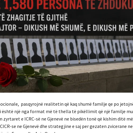
mocionale, pasqyrojnë realitetin që kaq shumë familje qe po jetojn
i është një nga format më të thella të pikëllimit që një familje mu
yrtaret e ICRC-së ne Gjenevë ne bisedën tonë që kishim ditë më 
CICR-se ne Gjenevë dhe strategjine e saj per gezaten zvicerane ne