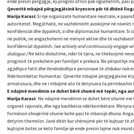
ende presin përgjigje, ky progres ofron pak ngushëllim, pasi pa
Qeveritë mbajnë përgjegjësinë kryesore për të dhënë llog
Marija Karasi:
Si një organizatë humanitare neutrale, e paans
autoritetet. Megjithatë, ne vazhdimisht avokojmë në nivelet 
konfidencial dhe dypalësh, si dhe diplomacisë humanitare. Si
në publik, ne angazhohemi në mënyrë aktive dhe të vazhduesh
konfidencial dypalësh.
(
we actively and continuously engage wit
dialogue.)
Në këto diskutime, ndër të tjera, ne theksojmë nev
progresit të prekshëm për familjet e prekura. Në përputhje m
zgjidhja e fatit dhe Vendndodhja e personave të zhdukur nuk ës
Ndërkombëtar Humanitar. Qeveritë mbajnë përgjegjësinë kryes
armatosura, dhe ne i mbajmë ato të detyruara ta përmbushin 
E ndajmë mendimin se duhet bërë shumë më tepër, nga a
Marija Karasi:
Ne ndajmë mendimin se duhet bërë shumë më te
organet rajonale, dhe nga bashkësia ndërkombëtare. Mënyra se 
formëson shoqërinë shumë kohë pasi të mbarojë dhuna. Angazhim
detyrim themelor. Janë ditët kur shënojmë për të kujtuar të z
kujtojnë botës se këto familje që ende presin lajme nuk mund 