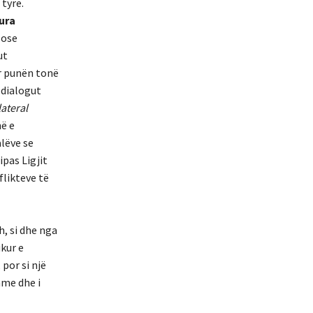
 tyre.
ura
 ose
ut
r punën tonë
 dialogut
lateral
në e
lëve se
pas Ligjit
likteve të
, si dhe nga
kur e
por si një
hme dhe i