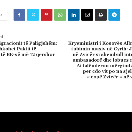
er
nt
igracionit të Paligjshëm:
Kryeministri i Kosovës Alb
hkohet Paktit të
tubimin masiv në Cyrih: 
 të BE-së më 12 qershor
në Zvicër si shembull int
ambasadorë dhe lobues m
Ai falënderon mërgimtar
per cdo vit po na sje
« copë Zvicër » në 