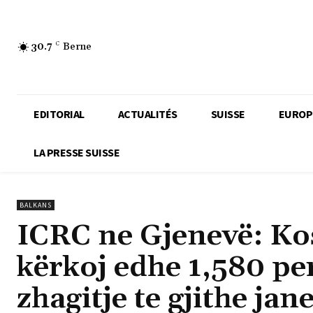
30.7
C
Berne
EDITORIAL
ACTUALITÉS
SUISSE
EUROP
LA PRESSE SUISSE
BALKANS
ICRC ne Gjenevë: Kos
kërkoj edhe 1,580 pe
zhagitje te gjithe ja