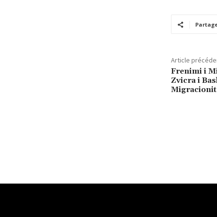
Partag
Article précéde
Frenimi i M
Zvicra i Bas
Migracionit