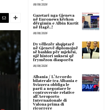
08/08/2026
Gazetari nga Gjeneva
në Euronews kërkon
dërgimin e Albin Kurtit
në Hagë..!
08/08/2026
Dy vëllezër shqiptarë
në Gjenevë diplomojnë
së bashku për mjekësi,
një histori suksesi që
frymëzon diasporën
06/08/2026
Albania / L’Accordo
bilaterale tra Albania e
Svizzera obbliga le
parti a negoziare le
controversie relative
all’Aeroporto
Internazionale di
Valona prima di
ricorrere