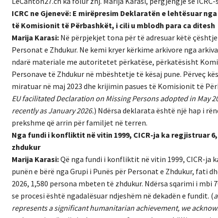
LeCanton27.ch ka folur znj. Marija Karasi, përgjengje se ICRC-
ICRC ne Gjenevë: E mirëpresim Deklaratën e lehtësuar nga 
të Komisionit të Përbashkët, i cili u mblodh para ca ditesh
Marija Karasi:
Në përpjekjet tona për të adresuar këtë çështje
Personat e Zhdukur. Ne kemi kryer kërkime arkivore nga arki
ndarë materiale me autoritetet përkatëse, përkatësisht Komi
Personave të Zhdukur në mbështetje të kësaj pune. Përveç kës
miratuar në maj 2023 dhe krijimin pasues të Komisionit të Përb
EU facilitated Declaration on Missing Persons adopted in May 
recently as January 2026.
) Ndërsa deklarata është një hap i rën
prekshme që arrin për familjet në terren.
Nga fundi i konfliktit në vitin 1999, CICR-ja ka regjistrua
zhdukur
Marija Karasi:
Që nga fundi i konfliktit në vitin 1999, CICR-ja 
punën e bërë nga Grupi i Punës për Personat e Zhdukur, fati dhe 
2026, 1,580 persona mbeten të zhdukur. Ndërsa sqarimi i mbi 
se procesi është ngadalësuar ndjeshëm në dekadën e fundit. (
a
represents a significant humanitarian achievement, we acknowl