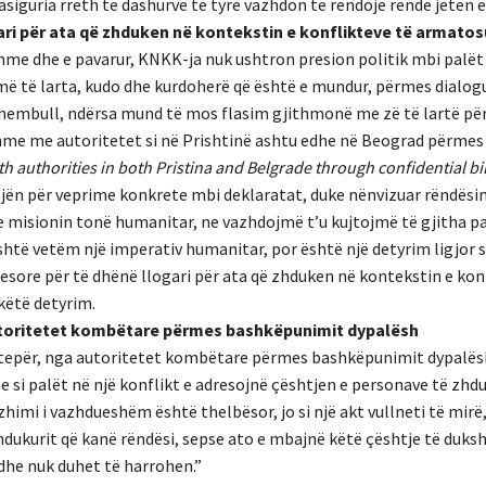
siguria rreth të dashurve të tyre vazhdon të rëndojë rëndë jetën e
ari për ata që zhduken në kontekstin e konflikteve të armatos
hme dhe e pavarur, KNKK-ja nuk ushtron presion politik mbi palët
më të larta, kudo dhe kurdoherë që është e mundur, përmes dialog
 shembull, ndërsa mund të mos flasim gjithmonë me zë të lartë pë
me me autoritetet si në Prishtinë ashtu edhe në Beograd përmes
h authorities in both Pristina and Belgrade through confidential bi
ojën për veprime konkrete mbi deklaratat, duke nënvizuar rëndësi
e misionin tonë humanitar, ne vazhdojmë t’u kujtojmë të gjitha pa
htë vetëm një imperativ humanitar, por është një detyrim ligjor si
ore për të dhënë llogari për ata që zhduken në kontekstin e konf
këtë detyrim.
utoritetet kombëtare përmes bashkëpunimit dypalësh
për, nga autoritetet kombëtare përmes bashkëpunimit dypalësh
si palët në një konflikt e adresojnë çështjen e personave të zhdu
i i vazhdueshëm është thelbësor, jo si një akt vullneti të mirë, 
hdukurit që kanë rëndësi, sepse ato e mbajnë këtë çështje të duks
dhe nuk duhet të harrohen.”