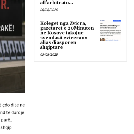
all’arbitrato...
06/08/2026
Koleget nga Zvicra,
gazetaret e 20Minuten
ne Kosove takojne
«vendasit zviceran»
alias diasporen
shqiptare
05/08/2026
ë çdo ditë në
nd të durojë
parë..
 shqip