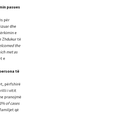
imin pasues
ës për
izuar dhe
kërkimin e
e Zhdukur të
welcomed the
ich met as
t e
 persona të
et, përfshirë
li i vitit
 ne pranojmë
70% of cases
familjet që