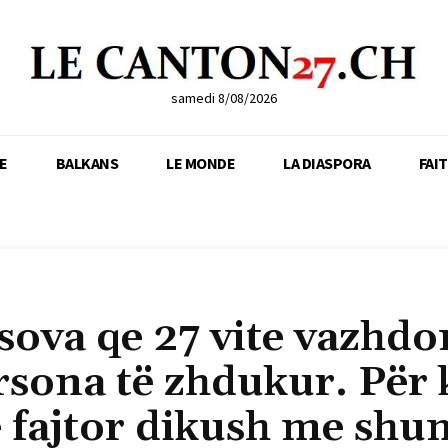
samedi 8/08/2026
E
BALKANS
LE MONDE
LA DIASPORA
FAI
ova qe 27 vite vazhdon
rsona të zhdukur. Për 
ne fajtor dikush me shu