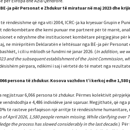
së për Evropa dhe Azia Qendrore.
BE-ja për Personat e Zhdukur të miratuar në maj 2023 dhe krij
 të rëndësishme që nga viti 2004, ICRC-ja ka kryesuar Grupin e Pun
vat ndërkombëtare dhe kemi punuar me partnerë për të marrë, anal
sionet e ndryshme dhe institucionet kombëtare përgjegjëse për 
aj, ne mirëpritëm Deklaratën e lehtësuar nga BE-ja për Personat 
ashkët, i cili u mblodh së fundmi në janar 2026. (
In addition, we 
2023 and the subsequent establishment of the Joint Commission, wh
dësishëm përpara, ndikimi i saj i vërtetë do të matet nga rezultate
r 6,066 persona të zhdukur. Kosova vazhdon t’i kerkoj edhe 1,580
ka regjistruar 6,066 persona të zhdukur. Përmes kolektivit përpjekj
vendndodhja e 4,486 individëve janë sqaruar. Megjithatë, që nga pril
70% të rasteve përfaqëson një arritje të rëndësishme humanitare,
s of April 2026, 1,580 people remain missing. While clarifying over 
edge the process has slowed considerably in the last decade.
) Për 