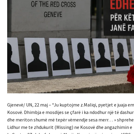
Gjenevë/ UN, 22 maj – “Ju kuptojme z.Maliqi, pyetjet e juaja e
Kosovë. Dhimbja e mosdijes se çfarë i ka ndodhur një të dashur
dhe meriton shumë më tepër vëmendje sesa merr… » shprehen z
Lidhur me te zhdukurit (Missing) ne Kosovë dhe angazhimin e 