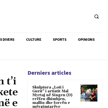
TS DIVERS
CULTURE
SPORTS
OPINIONS
Derniers articles
 t’i
Skulptura „Loti i
kete
Gurit“ i artistit Mal
Myrtaj në Singen (D)
rrëfen dhimbjen,
më e
mallin dhe forcën e
mërgimtarëve