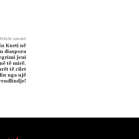
Article suivant
in Kurti në
Ju diaspora
egrimi jeni
ë të mirë.
ët të cilet
llin nga një
vendlindje!