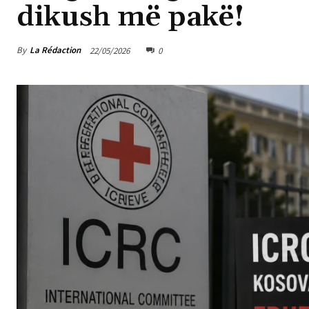
dikush më pakë!
By
La Rédaction
22/05/2026
0