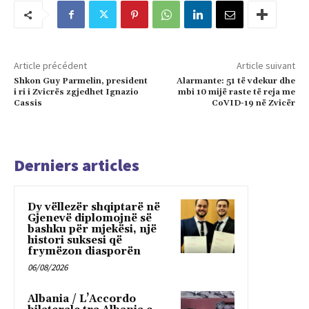
Article précédent
Article suivant
Shkon Guy Parmelin, president
Alarmante: 51 të vdekur dhe
i ri i Zvicrës zgjedhet Ignazio
mbi 10 mijë raste të reja me
Cassis
CoVID-19 në Zvicër
Derniers articles
Dy vëllezër shqiptarë në
Gjenevë diplomojnë së
bashku për mjekësi, një
histori suksesi që
frymëzon diasporën
06/08/2026
Albania / L’Accordo