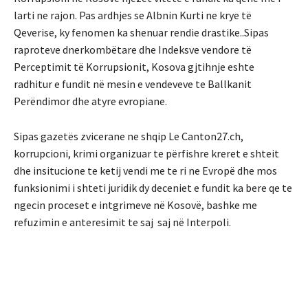
larti ne rajon. Pas ardhjes se Albnin Kurti ne krye të
Qeverise, ky fenomen ka shenuar rendie drastike..Sipas
raproteve dnerkombëtare dhe Indeksve vendore të
Perceptimit të Korrupsionit, Kosova gjtihnje eshte
radhitur e fundit në mesin e vendeveve te Ballkanit
Perëndimor dhe atyre evropiane.
Sipas
gazetës zvicerane ne shqip Le Canton27.ch
,
korrupcioni, krimi organizuar te përfishre kreret e shteit
dhe insitucione te ketij vendi me te ri ne Evropë dhe mos
funksionimi i shteti juridik dy deceniet e fundit ka bere qe te
ngecin proceset e intgrimeve në Kosovë, bashke me
refuzimin e anteresimit te saj saj në Interpoli.