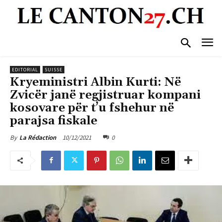
EDITORIAL
SUISSE
Kryeministri Albin Kurti: Në
Zvicër janë regjistruar kompani
kosovare për t’u fshehur në
parajsa fiskale
10/12/2021
0
By
La Rédaction