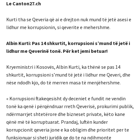
Le Canton27.ch
Kurti tha se Qeveria që ai e drejton nuk mund të jetë asesi e
lidhur me korrupsionin, si qeverite e mehershme.
Albin Kurti: Pas 14 shkurtit, korrupsioni s’mund të jetë i
lidhur me Qeverinë tonë. Për ket jemi betuar!
Kryeministri i Kosovës, Albin Kurti, ka thënë se pas 14
shkurtit, korrupsioni s’mund të jetë i lidhur me Qeveri, dhe
nëse ndodh kjo, do të merren masa të menjëhershme.
« Korrupsioni ftakeqesisht dy deceniet e fundit ne vendin
tonë ka qenë i përqëndruar rreth Qeverisë, prokurimi publik,
ndërmarrjet shtetërore dhe bizneset private, këto kane
qënë më të korruptuarat. Prandaj, luftën kunder
korrupcionit qeveria jone e ka obligim dhe prioritet per te
funksionuar si sheti juridik qe do te na ndihmonte