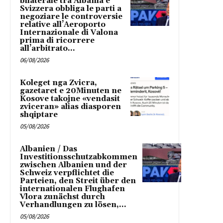
bilaterale tra Albania e
Svizzera obbliga le parti a
negoziare le controversie
relative all’Aeroporto
Internazionale di Valona
prima di ricorrere
all’arbitrato...
06/08/2026
Koleget nga Zvicra,
gazetaret e 20Minuten ne
Kosove takojne «vendasit
zviceran» alias diasporen
shqiptare
05/08/2026
Albanien / Das
Investitionsschutzabkommen
zwischen Albanien und der
Schweiz verpflichtet die
Parteien, den Streit über den
internationalen Flughafen
Vlora zunächst durch
Verhandlungen zu lösen,...
05/08/2026