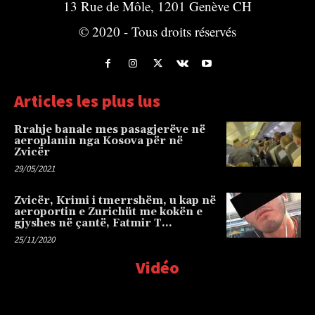
13 Rue de Môle, 1201 Genève CH
© 2020 - Tous droits réservés
Articles les plus lus
Rrahje banale mes pasagjerëve në
aeroplanin nga Kosova për në
Zvicër
29/05/2021
Zvicër, Krimi i tmerrshëm, u kap në
aeroportin e Zurichüt me kokën e
gjyshes në çantë, Fatmir T…
25/11/2020
Vidéo