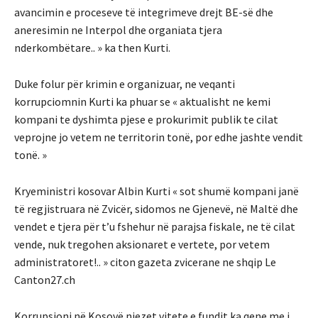
avancimin e proceseve të integrimeve drejt BE-së dhe
aneresimin ne Interpol dhe organiata tjera
nderkombëtare.. » ka then Kurti.
Duke folur për krimin e organizuar, ne veqanti
korrupciomnin Kurti ka phuar se « aktualisht ne kemi
kompani te dyshimta pjese e prokurimit publik te cilat
veprojne jo vetem ne territorin tonë, por edhe jashte vendit
tonë. »
Kryeministri kosovar Albin Kurti « sot shumë kompani janë
të regjistruara në Zvicër, sidomos ne Gjenevë, në Maltë dhe
vendet e tjera për t’u fshehur në parajsa fiskale, ne të cilat
vende, nuk tregohen aksionaret e vertete, por vetem
administratoret!.. » citon gazeta zvicerane ne shqip Le
Canton27.ch
Korrupsioni në Kosovë njezet vitete e fundit ka qene me i