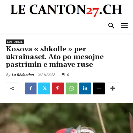
EDITORIAL
Kosova « shkolle » per
ukrainaset. Ato po mesojne
pastrimin e minave ruse
26/04/2022
0
By
La Rédaction