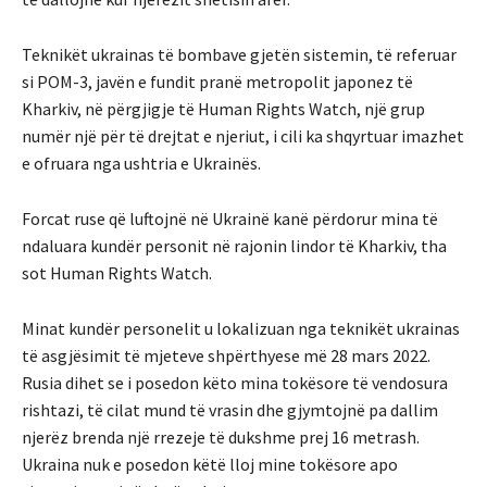
Teknikët ukrainas të bombave gjetën sistemin, të referuar
si POM-3, javën e fundit pranë metropolit japonez të
Kharkiv, në përgjigje të Human Rights Watch, një grup
numër një për të drejtat e njeriut, i cili ka shqyrtuar imazhet
e ofruara nga ushtria e Ukrainës.
Forcat ruse që luftojnë në Ukrainë kanë përdorur mina të
ndaluara kundër personit në rajonin lindor të Kharkiv, tha
sot Human Rights Watch.
Minat kundër personelit u lokalizuan nga teknikët ukrainas
të asgjësimit të mjeteve shpërthyese më 28 mars 2022.
Rusia dihet se i posedon këto mina tokësore të vendosura
rishtazi, të cilat mund të vrasin dhe gjymtojnë pa dallim
njerëz brenda një rrezeje të dukshme prej 16 metrash.
Ukraina nuk e posedon këtë lloj mine tokësore apo