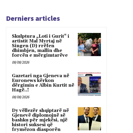
Derniers articles
Skulptura „Loti i Gurit“ i
artistit Mal Myrtaj në
Singen (D) rrëfen
dhimbjen, mallin dhe
forcën e mërgimtarëve
08/08/2026
Gazetari nga Gjeneva në
Euronews kërkon
dërgimin e Albin Kurtit në
Hagë..!
08/08/2026
Dy vëllezër shqiptarë në
Gjenevë diplomojnë së
bashku për mjekësi, një
histori suksesi që
frymëzon diasporën