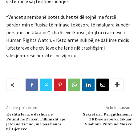
sistemin e saj të shpërndarjes.
“Vendet anembanë botës duhet të dënojnë me forcë
përdorimin e Rusisë të minave tokësore të ndaluara kundër
personit në Ukrainë”, tha Steve Goose, drejtori i armëve i
Human Rights Watch. « Këto armë nuk bëjnë dallime midis
luftëtarëve dhe civilëve dhe lënë një trashëgimi
vdekjeprurëse për vitet në vijim. »
Article précédent
Article suivant
Kështu lëviz e dashura e
Sekretari i Përgjithshëm i
Putinit në Zvicër. Fillimisht ajo
OKB-se sapo ka takuar
jetoi në Ticino, më pas banoi
Vladimir Putin në Moske
në Gjeneve