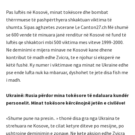
Pas luftës në Kosovë, minat tokësore dhe bombat
thërrmuese të pashpërthyera shkaktuan viktima të
shumta. Sipas aghzetes zvcerane Le Canton27.ch Më shumë
se 600 vende të minuara janë renditur në Kosovë në fund të
luftës qe shkaktori mbi 500 viktima mes viteve 1999-2000.
Ne deminimi e mijera minave ne Kosovë kane dhene
kontribut të madh edhe Zvicra, te e njohur si eksperë ne
këtë fushë. Ky numer i viktimave nga minat ne Ukraine edhe
pse ende lufta nuk ka mbaruar, dyshohet te jete disa fish me
i madh.
Ukrainë: Rusia përdor mina tokësore të ndaluara kundër
personelit. Minat tokësore kërcënojnë jetën e civilëve!
«Shume pune na presin.. » thonë disa gra nga Ukraina te
strehuara ne Kosove, te cilat ketyre diteve po mesijne, po
ushtrojne deminimin e zonave. Ne kete aksion edhe Zvicra