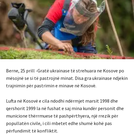
Berne, 25 prill -Gratë ukrainase të strehuara ne Kosove po
mësojnë se si të pastrojnë minat. Disa gra ukrainase ndjekin
trajnimin për pastrimin e minave në Kosovë.
Lufta në Kosovë e cila ndodhi ndërmjet marsit 1998 dhe
qershorit 1999 la në fushat e saj mina kundër personit dhe
municione thërrmuese të pashpërthyera, një rrezik për
popullatën civile, i cili mbetet edhe shumë kohë pas
përfundimit të konfliktit.