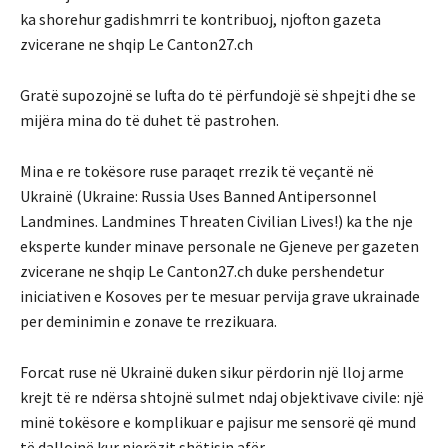
ka shorehur gadishmrri te kontribuoj, njofton gazeta
zvicerane ne shqip Le Canton27.ch
Gratë supozojnë se lufta do të përfundojë së shpejti dhe se
mijëra mina do të duhet të pastrohen.
Mina e re tokësore ruse paraqet rrezik të veçantë në
Ukrainë (Ukraine: Russia Uses Banned Antipersonnel
Landmines. Landmines Threaten Civilian Lives!) ka the nje
eksperte kunder minave personale ne Gjeneve per gazeten
zvicerane ne shqip Le Canton27.ch duke pershendetur
iniciativen e Kosoves per te mesuar pervija grave ukrainade
per deminimin e zonave te rrezikuara.
Forcat ruse në Ukrainë duken sikur përdorin një lloj arme
krejt të re ndërsa shtojnë sulmet ndaj objektivave civile: një
minë tokësore e komplikuar e pajisur me sensorë që mund
të dallojnë kur njerëzit shëtisin afër.