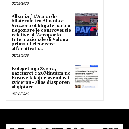
06/08/2026
Albania / L’Accordo
bilaterale tra Albania e
Svizzera obbliga le parti a
negoziare le controversie
relative all’Aeroporto
Internazionale di Valona
prima di ricorrere
all’arbitrato...
06/08/2026
Koleget nga Zvicra,
gazetaret e 20Minuten ne
Kosove takojne «vendasit
zviceran» alias diasporen
shqiptare
05/08/2026