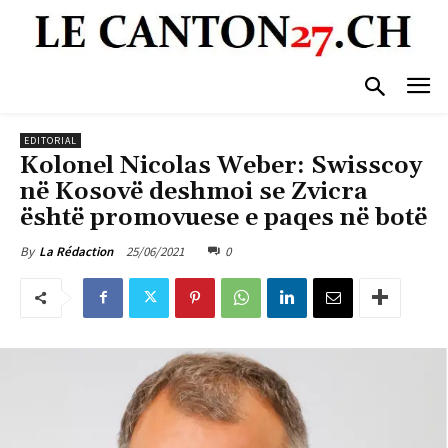
EDITORIAL
Kolonel Nicolas Weber: Swisscoy
në Kosovë deshmoi se Zvicra
është promovuese e paqes në botë
25/06/2021
0
By
La Rédaction