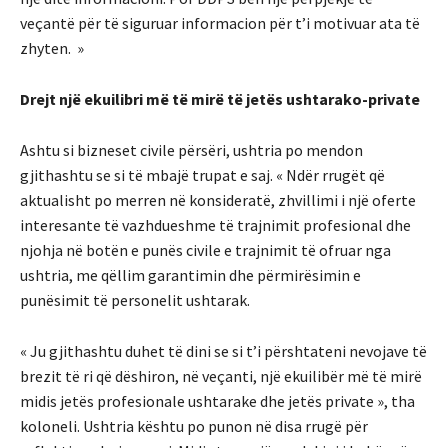
veçantë për të siguruar informacion për t’i motivuar ata të
zhyten. »
Drejt një ekuilibri më të mirë të jetës ushtarako-private
Ashtu si bizneset civile përsëri, ushtria po mendon
gjithashtu se si të mbajë trupat e saj. « Ndër rrugët që
aktualisht po merren në konsideratë, zhvillimi i një oferte
interesante të vazhdueshme të trajnimit profesional dhe
njohja në botën e punës civile e trajnimit të ofruar nga
ushtria, me qëllim garantimin dhe përmirësimin e
punësimit të personelit ushtarak.
« Ju gjithashtu duhet të dini se si t’i përshtateni nevojave të
brezit të ri që dëshiron, në veçanti, një ekuilibër më të mirë
midis jetës profesionale ushtarake dhe jetës private », tha
koloneli. Ushtria kështu po punon në disa rrugë për