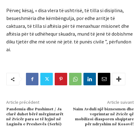
Përveç kësaj, « disa vlera të ushtrisë, të tilla si disiplina,
besueshmëria dhe këmbëngulja, por edhe arritje të
caktuara, të tilla si aftësia për të menaxhuar misionet dhe
aftësia për të udhëhequr skuadra, mund të jenë të dobishme
diku tjetër dhe më vonë në jetë. të punës civile ”, përfundon
ai.
Article précédent
Article suivant
Pandemia dhe Pushimet / Ja
Naim Avduli një biznesmen dhe
cfarë duhet bërë mërgimtarët
veprimtar në Zvicër që
në Zvicër para se të hyjnë në
mobilizoi diasporen shqiptare
Luginën e Preshevës (Serbi)
për ndryshim në Kosovë!