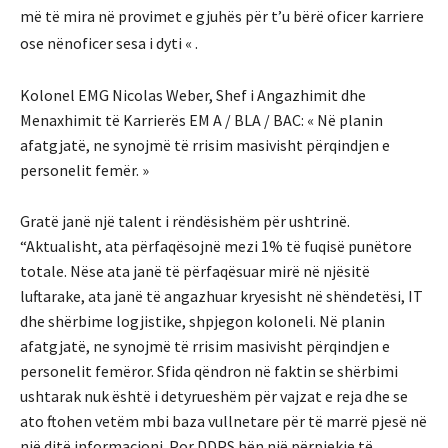
më të mira në provimet e gjuhës për t’u bërë oficer karriere
ose nënoficer sesa i dyti « .
Kolonel EMG Nicolas Weber, Shef i Angazhimit dhe
Menaxhimit të Karrierës EM A / BLA / BAC: « Në planin
afatgjatë, ne synojmë të rrisim masivisht përqindjen e
personelit femër. »
Gratë janë një talent i rëndësishëm për ushtrinë.
“Aktualisht, ata përfaqësojnë mezi 1% të fuqisë punëtore
totale. Nëse ata janë të përfaqësuar mirë në njësitë
luftarake, ata janë të angazhuar kryesisht në shëndetësi, IT
dhe shërbime logjistike, shpjegon koloneli. Në planin
afatgjatë, ne synojmë të rrisim masivisht përqindjen e
personelit femëror. Sfida qëndron në faktin se shërbimi
ushtarak nuk është i detyrueshëm për vajzat e reja dhe se
ato ftohen vetëm mbi baza vullnetare për të marrë pjesë në
një ditë informacioni. Por DDPS bën një përpjekje të