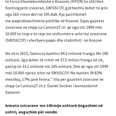
të Forca Shumëkombëshe e Kosovës (KFOR) te shtrihet.
Kontingjenti zviceran, SWISSCOY, gjithashtu duhet të jetë
nga 165 rriten deri në 195 AdA. Kjo justifikohet
me paqëndrueshmëria politike në Kosovë. Sipas gazetes
zvicerane ne shqip Le Canton27.ch që nga viti 1999 mbi
10.000 te rinje e te reja me uniformen e ushtrise zvicerane
(SWISSCOY) i sherbyen paqes dhe stabiliteti në Kosovë.
Në vitin 2015, Swisscoy kushtoi 44.2 milionë franga. Me 190
ushtarë, ligji duhet të rritet në 37.5 milion franga në vit,
pastaj në 33.2 milionë me 165 ushtarë. Dhe që nga viti 1999
mbi 10.000 njerëz ishin në SWISSCOY. Në kuotën 39 83%
meshkuj, 17% janë femra..” tha për gazeten zvcerane ne
shqip Le Canton27.ch z. Daniel Seckler i komunikimit
Swissint
Armata zvicerane me 100 mije ushtarë Angazhimi në
ushtri, angazhim për vendin