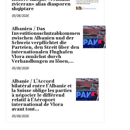
zviceran» alias diasporen
shqiptare
05/08/2026
Albanien / Das
Investitionsschutzabkommen
zwischen Albanien und der
Schweiz verpflichtet die
Parteien, den Streit über den
internationalen Flughafen
Vlora zunächst durch
Verhandlungen zu lösen,...
05/08/2026
Albanie / L’Accord
bilatéral entre l’Albanie et
la Suisse oblige les parties
à négocier le différend
relatif à l’Aéroport
international de Vlora
avant tout...
05/08/2026