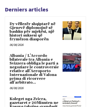
Derniers articles
Dy vëllezër shqiptarë në
Gjenevë diplomojnë së
bashku për mjekësi, një
histori suksesi që
frymëzon diasporën
06/08/2026
Albania / L’Accordo
bilaterale tra Albania e
Svizzera obbliga le parti a
negoziare le controversie
relative all’Aeroporto
Internazionale di Valona
prima di ricorrere
all’arbitrato...
06/08/2026
Koleget nga Zvicra,
gazetaret e 20Minuten ne
Kosove takojne «vendasit