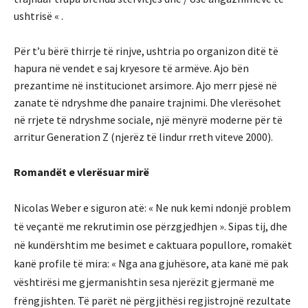
ushtrisë « .
Për t’u bërë thirrje të rinjve, ushtria po organizon ditë të
hapura në vendet e saj kryesore të armëve. Ajo bën
prezantime në institucionet arsimore. Ajo merr pjesë në
zanate të ndryshme dhe panaire trajnimi. Dhe vlerësohet
në rrjete të ndryshme sociale, një mënyrë moderne për të
arritur Generation Z (njerëz të lindur rreth viteve 2000).
Romandët e vlerësuar mirë
Nicolas Weber e siguron atë: « Ne n
uk kemi ndonjë problem
të veçantë me rekrutimin ose përzgjedhjen ». Sipas tij, dhe
në kundërshtim me besimet e caktuara popullore, romakët
kanë profile të mira: « Nga ana gjuhësore, ata kanë më pak
vështirësi me gjermanishtin sesa njerëzit gjermanë me
frëngjishten. Të parët në përgjithësi regjistrojnë rezultate