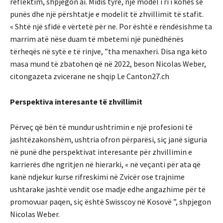
reflektim, shpjegon ai. Midis tyre, një model i ri i kohës së
punës dhe një përshtatje e modelit të zhvillimit të stafit.
« Shtë një sfidë e vërtetë për ne. Por është e rëndësishme ta
marrim atë nëse duam të mbetemi një punëdhënës
tërheqës në sytë e të rinjve, ”tha menaxheri. Disa nga këto
masa mund të zbatohen që në 2022, beson Nicolas Weber,
citongazeta zvicerane ne shqip Le Canton27.ch
Perspektiva interesante të zhvillimit
Përveç që bën të mundur ushtrimin e një profesioni të
jashtëzakonshëm, ushtria ofron përparësi, siç janë siguria
në punë dhe perspektivat interesante për zhvillimin e
karrierës dhe ngritjen në hierarki, « në veçanti për ata që
kanë ndjekur kurse rifreskimi në Zvicër ose trajnime
ushtarake jashtë vendit ose madje edhe angazhime për të
promovuar paqen, siç është Swisscoy në Kosovë ”, shpjegon
Nicolas Weber.