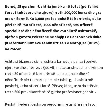
Bernë, 25 qershor -Ushtria jonë ka në total (përfshirë
forcat tokësore dhe ajrore) rreth 100,000 burra dhe gra
me uniformë. Ka 3,000 profesionistë të karrierës, duke
përfshirë 750 oficerë, 1000 nënoficerë, 960 oficerë
specialistë dhe nënoficerë dhe 250 pilotë ushtarakë,
njofton gazeta zvicerane ne shqip Le Canton27.ch duke
ju referuar burimeve te Minsitrise s e Mbrojtjes (DDPS)
ne Zvicer
Ashtu si bizneset civile, ushtria ka nevoja për sa i përket
njerëzve dhe aftësive. « Çdo vit, mesatarisht, ushtria kërkon
rreth 30 oficerë të karrierës së sapo trajnuar dhe 40
nënoficerë për të marrë përsipër (shih gjithashtu më
poshtë), » tha oficeri i lartë. Përveç kësaj, ushtria stërvit
rreth 500 praktikantë në të gjitha profesionet çdo vit « .
Këshilli Federal dëshiron përdorimin e ushtrisë në favor