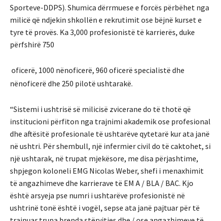
Sporteve-DDPS). Shumica dërrmuese e forcës përbëhet nga
milicë që ndjekin shkollën e rekrutimit ose bëjnë kurset e
tyre të provës. Ka 3,000 profesionistë të karrierës, duke
përfshirë 750
oficerë, 1000 nënoficerë, 960 oficerë specialistë dhe
nënoficerë dhe 250 pilotë ushtarakë.
“Sistemi i ushtrisë së milicisë zvicerane do të thotë që
institucioni përfiton nga trajnimi akademik ose profesional
dhe aftësitë profesionale të ushtarëve qytetarë kur ata janë
në ushtri. Për shembull, një infermier civil do të caktohet, si
një ushtarak, në trupat mjekësore, me disa përjashtime,
shpjegon koloneli EMG Nicolas Weber, shefi i menaxhimit
të angazhimeve dhe karrierave të EM A / BLA / BAC. Kjo
është arsyeja pse numri i ushtarëve profesionistë në
ushtrinë tonë është i vogël, sepse ata janë pajtuar për të
trajnuar trupa brenda stërvitjes dhe / ose angazhimeve të