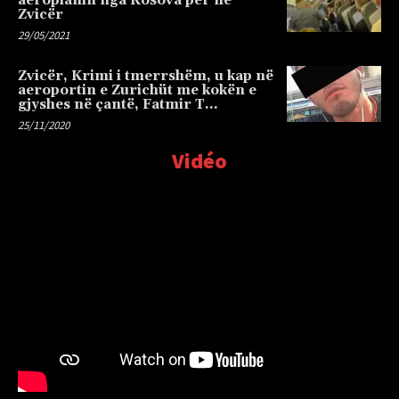
aeroplanin nga Kosova për në
Zvicër
29/05/2021
Zvicër, Krimi i tmerrshëm, u kap në
aeroportin e Zurichüt me kokën e
gjyshes në çantë, Fatmir T…
25/11/2020
Vidéo