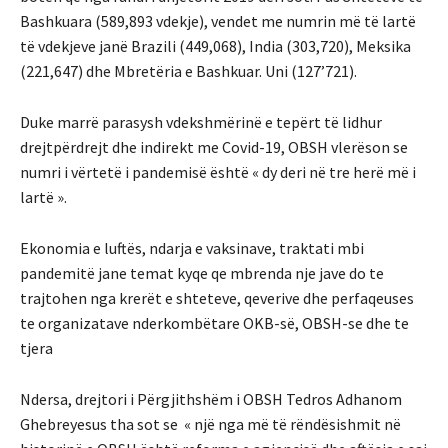
Bashkuara (589,893 vdekje), vendet me numrin më të lartë
të vdekjeve janë Brazili (449,068), India (303,720), Meksika
(221,647) dhe Mbretëria e Bashkuar. Uni (127’721).
Duke marrë parasysh vdekshmërinë e tepërt të lidhur
drejtpërdrejt dhe indirekt me Covid-19, OBSH vlerëson se
numri i vërtetë i pandemisë është « dy deri në tre herë më i
lartë ».
Ekonomia e luftës, ndarja e vaksinave, traktati mbi
pandemitë jane temat kyqe qe mbrenda nje jave do te
trajtohen nga krerët e shteteve, qeverive dhe perfaqeuses
te organizatave nderkombëtare OKB-së, OBSH-se dhe te
tjera
Ndersa, drejtori i Përgjithshëm i OBSH Tedros Adhanom
Ghebreyesus tha sot se « një nga më të rëndësishmit në