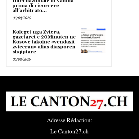
Internazionale di Valona
prima di ricorrere
all’arbitrato...
06/08/2026
Koleget nga Zvicra,
gazetaret e 20Minuten ne
Kosove takojne «vendasit
zviceran» alias diasporen
shqiptare
05/08/2026
Adresse Rédaction:
Le Canton27.ch