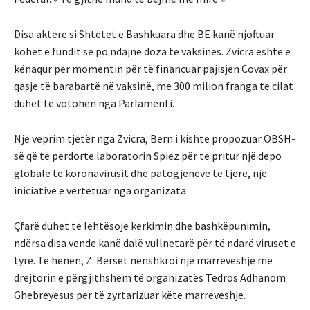
Disa aktere si Shtetet e Bashkuara dhe BE kanë njoftuar
kohët e fundit se po ndajnë doza të vaksinës. Zvicra është e
kënaqur për momentin për të financuar pajisjen Covax për
qasje të barabartë në vaksinë, me 300 milion franga të cilat
duhet të votohen nga Parlamenti.
Një veprim tjetër nga Zvicra, Bern i kishte propozuar OBSH-
së që të përdorte laboratorin Spiez për të pritur një depo
globale të koronavirusit dhe patogjenëve të tjerë, një
iniciativë e vërtetuar nga organizata
Çfarë duhet të lehtësojë kërkimin dhe bashkëpunimin,
ndërsa disa vende kanë dalë vullnetarë për të ndarë viruset e
tyre. Të hënën, Z. Berset nënshkroi një marrëveshje me
drejtorin e përgjithshëm të organizatës Tedros Adhanom
Ghebreyesus për të zyrtarizuar këtë marrëveshje.