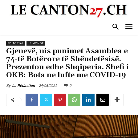
EDITORIAL
LE MONDE
Gjenevë, nis punimet Asamblea e
74-të Botërore të Shëndetësisë.
Prezenton edhe Shqiperia. Shefi i
OKB: Bota ne lufte me COVID-19
24/05/2021
0
By
La Rédaction