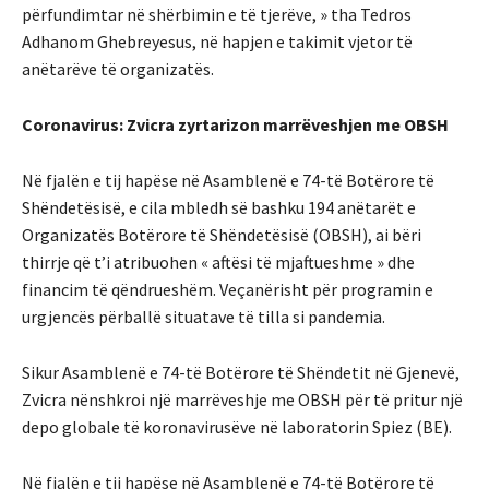
përfundimtar në shërbimin e të tjerëve, » tha Tedros
Adhanom Ghebreyesus, në hapjen e takimit vjetor të
anëtarëve të organizatës.
Coronavirus: Zvicra zyrtarizon marrëveshjen me OBSH
Në fjalën e tij hapëse në Asamblenë e 74-të Botërore të
Shëndetësisë, e cila mbledh së bashku 194 anëtarët e
Organizatës Botërore të Shëndetësisë (OBSH), ai bëri
thirrje që t’i atribuohen « aftësi të mjaftueshme » dhe
financim të qëndrueshëm. Veçanërisht për programin e
urgjencës përballë situatave të tilla si pandemia.
Sikur Asamblenë e 74-të Botërore të Shëndetit në Gjenevë,
Zvicra nënshkroi një marrëveshje me OBSH për të pritur një
depo globale të koronavirusëve në laboratorin Spiez (BE).
Në fjalën e tij hapëse në Asamblenë e 74-të Botërore të