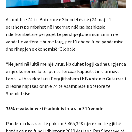
Asamble e 74-të Botërore e Shëndetësisë (24 maj – 1
qershor) po mbahet në internet ndërsa bashkësia
ndërkombëtare përpiqet të përshpejtojë imunizimin në
vendet e varfëra, shumë larg, për t’i dhënë fund pandemisë
dhe rihapjen e ekonomisë ‘Globale »
“Ne jemi në luftë me një virus. Na duhet logjika dhe urgjenca
e një ekonomie lufte, për të forcuar kapacitetin e armëve
tona, » tha sekretari i Përgjithshëm i KB Antonio Guterres i
cli edhe hapi sesionin e 74 te Asamblese Boterore te
Shendetsise.
75% e vaksinave të administruara në 10 vende
Pandemia ka vrarë të paktën 3,465,398 njerëz në të gjithë
botën që nga fundi i dhjetorit 2019 deri sot. Pas Shteteve të