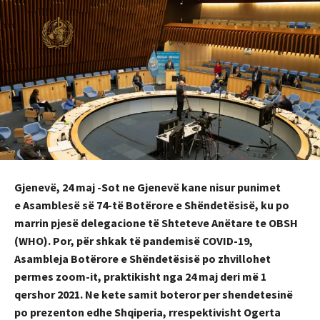
Gjenevë, 24 maj -Sot ne Gjenevë kane nisur punimet
e Asamblesë së 74-të Botërore e Shëndetësisë, ku po
marrin pjesë delegacione të Shteteve Anëtare te OBSH
(WHO). Por, për shkak të pandemisë COVID-19,
Asambleja Botërore e Shëndetësisë po zhvillohet
permes zoom-it, praktikisht nga 24 maj deri më 1
qershor 2021. Ne kete samit boteror per shendetesinë
po prezenton edhe Shqiperia, rrespektivisht Ogerta