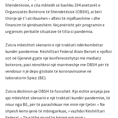
Shëndetësisë, e cila mbledh së bashku 194 anëtarët e
Organizatës Botërore të Shëndetësisë (OBSH), ai bëri
thirrje që t’i atribuohen « aftësi të mjaftueshme » dhe
financim të qëndrueshëm. Veçanërisht për programin e
urgjencës përballë situatave të tilla si pandemia.
Zvicra mbështet skenarin e një traktati ndërkombëtar
kundër pandemive. Këshilltari Federal Alain Berset e njoftoi
sot në Gjenevë gjate nje konfereceshytpi me mediatz
boterore, pasi nënshkroi një marrëveshje me OBSH për të
vendosur n jë depo globale të koronavirusëve në
laboratorin Spiez (BE).
Zvicra dëshiron që OBSH të forcohet. Kjo është arsyeja pse
ajo mbështet skenarin e një traktati kundër pandemive, të
nisur nga BE, për të parashikuar më mirë një tjetër. « Ne
shpesh kemi qenë të mbingarkuar, » vazhdoi Këshilltari
Federal. « Të gjithë mund të bëjmë më mirë ».