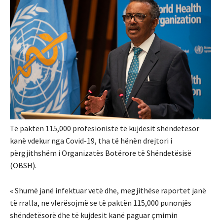
Të paktën 115,000 profesionistë të kujdesit shëndetësor
kanë vdekur nga Covid-19, tha të hënën drejtori i
përgjithshëm i Organizatës Botërore të Shëndetësisë
(OBSH).
« Shumë janë infektuar vetë dhe, megjithëse raportet janë
të rralla, ne vlerësojmë se të paktën 115,000 punonjës
shëndetësorë dhe të kujdesit kanë paguar çmimin