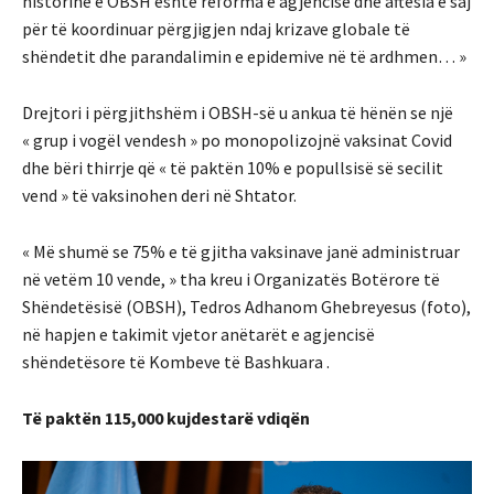
historinë e OBSH është reforma e agjencisë dhe aftësia e saj
për të koordinuar përgjigjen ndaj krizave globale të
shëndetit dhe parandalimin e epidemive në të ardhmen… »
Drejtori i përgjithshëm i OBSH-së u ankua të hënën se një
« grup i vogël vendesh » po monopolizojnë vaksinat Covid
dhe bëri thirrje që « të paktën 10% e popullsisë së secilit
vend » të vaksinohen deri në Shtator.
« Më shumë se 75% e të gjitha vaksinave janë administruar
në vetëm 10 vende, » tha kreu i Organizatës Botërore të
Shëndetësisë (OBSH), Tedros Adhanom Ghebreyesus (foto),
në hapjen e takimit vjetor anëtarët e agjencisë
shëndetësore të Kombeve të Bashkuara .
Të paktën 115,000 kujdestarë vdiqën