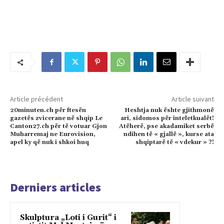
Article précédent
Article suivant
20minuten.ch për ftesën
Heshtja nuk ështe gjithmonë
gazetës zvicerane në shqip Le
ari, sidomos për inteletkualët!
Canton27.ch për të votuar Gjon
Atëherë, pse akadamiket serbë
Muharremaj ne Eurovision,
ndihen të « gjallë », kurse ata
apel ky që nuk i shkoi huq
shqiptarë të « vdekur » ?!
Derniers articles
Skulptura „Loti i Gurit“ i