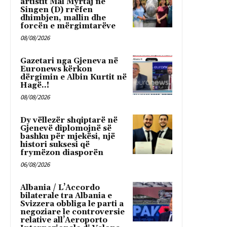
artistit Mal Myrtaj në
Singen (D) rrëfen
dhimbjen, mallin dhe
forcën e mërgimtarëve
08/08/2026
Gazetari nga Gjeneva në
Euronews kërkon
dërgimin e Albin Kurtit në
Hagë..!
08/08/2026
Dy vëllezër shqiptarë në
Gjenevë diplomojnë së
bashku për mjekësi, një
histori suksesi që
frymëzon diasporën
06/08/2026
Albania / L’Accordo
bilaterale tra Albania e
Svizzera obbliga le parti a
negoziare le controversie
relative all’Aeroporto