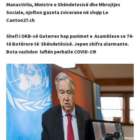
Manastirliu, Ministre e Shëndetesisë dhe Mbrojtjes
Sociale, njofton gazeta zvicerane në shqip Le
Canton27.ch
Shefi i OKB-së Guterres hap punimet e Asamblese se 74-
të Botërore të Shëndetësisë. Jepen shifra alarmante.
Bota vazhdon luftën perballe COVID-19!