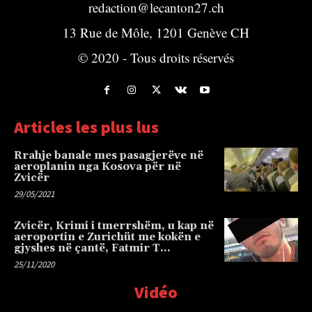
redaction@lecanton27.ch
13 Rue de Môle, 1201 Genève CH
© 2020 - Tous droits réservés
Articles les plus lus
Rrahje banale mes pasagjerëve në
aeroplanin nga Kosova për në
Zvicër
29/05/2021
Zvicër, Krimi i tmerrshëm, u kap në
aeroportin e Zurichüt me kokën e
gjyshes në çantë, Fatmir T…
25/11/2020
Vidéo