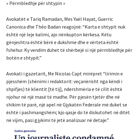
« Përmbledhje për shtypin »
Avokatët e Tariq Ramadan, Mes Yaël Hayat, Guerric
Canonica dhe Théo Badan reagojnë: “Karta e shtypit nuk
është një leje kalimi, ajo nënkupton kërkesa. Këtu
gënjeshtra është bërë e dukshme dhe e vërteta është
fshehur. Ky vendim duhet të shërbejë si një përmbledhje për
botën e shtypit.”
Avokati i gazetarit, Me Nicolas Capt mirëpret “lirimin e
pjesshëm (shënimi i redaktorit: veçanërisht nga këndi i
shpifjes) të klientit [të tij], ndershmëria e të cilit është
njohur në një masë të madhe. Për pjesën tjetër dhe në
shikim të parë, një apel në Gjykatën Federale më duket se
është i pashmangshëm; kjo qasje do të diskutohet në ditët
në vijim, pasi gjykimi të jetë analizuar në detaje.”