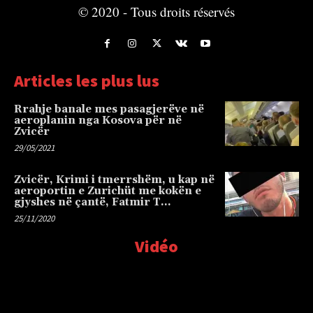
© 2020 - Tous droits réservés
Articles les plus lus
Rrahje banale mes pasagjerëve në
aeroplanin nga Kosova për në
Zvicër
29/05/2021
Zvicër, Krimi i tmerrshëm, u kap në
aeroportin e Zurichüt me kokën e
gjyshes në çantë, Fatmir T…
25/11/2020
Vidéo