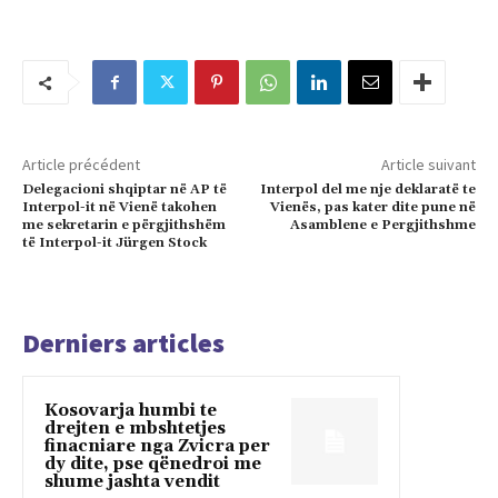
Article précédent
Article suivant
Delegacioni shqiptar në AP të
Interpol del me nje deklaratë te
Interpol-it në Vienë takohen
Vienës, pas kater dite pune në
me sekretarin e përgjithshëm
Asamblene e Pergjithshme
të Interpol-it Jürgen Stock
Derniers articles
Kosovarja humbi te
drejten e mbshtetjes
finacniare nga Zvicra per
dy dite, pse qënedroi me
shume jashta vendit