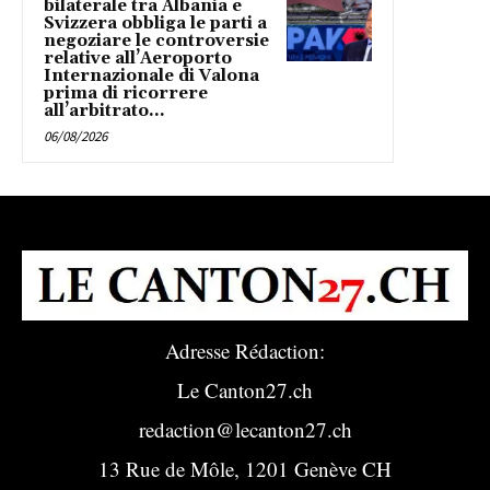
bilaterale tra Albania e
Svizzera obbliga le parti a
negoziare le controversie
relative all’Aeroporto
Internazionale di Valona
prima di ricorrere
all’arbitrato...
06/08/2026
Adresse Rédaction:
Le Canton27.ch
redaction@lecanton27.ch
13 Rue de Môle, 1201 Genève CH