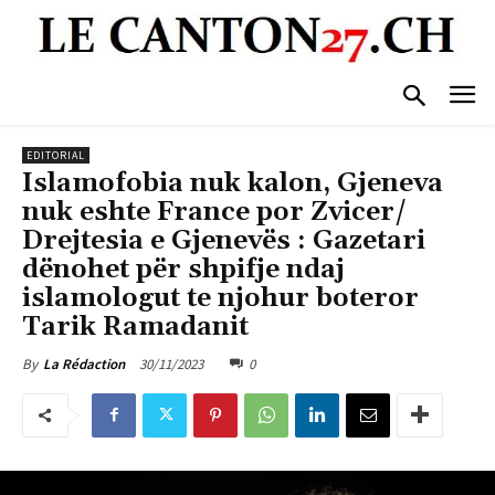
EDITORIAL
Islamofobia nuk kalon, Gjeneva
nuk eshte France por Zvicer/
Drejtesia e Gjenevës : Gazetari
dënohet për shpifje ndaj
islamologut te njohur boteror
Tarik Ramadanit
30/11/2023
0
By
La Rédaction