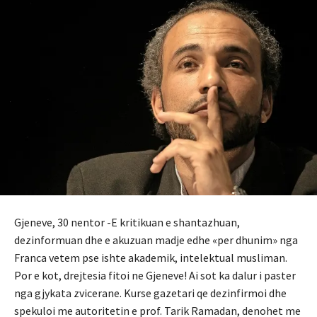
Gjeneve, 30 nentor -E kritikuan e shantazhuan,
dezinformuan dhe e akuzuan madje edhe «per dhunim» nga
Franca vetem pse ishte akademik, intelektual musliman.
Por e kot, drejtesia fitoi ne Gjeneve! Ai sot ka dalur i paster
nga gjykata zvicerane. Kurse gazetari qe dezinfirmoi dhe
spekuloi me autoritetin e prof. Tarik Ramadan, denohet me