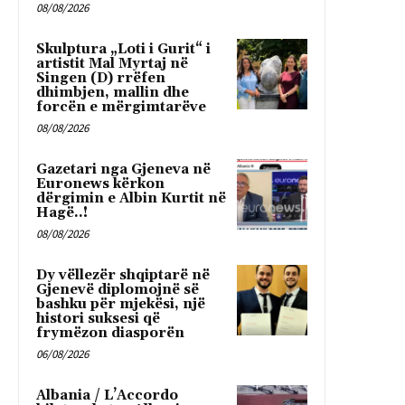
08/08/2026
Skulptura „Loti i Gurit“ i
artistit Mal Myrtaj në
Singen (D) rrëfen
dhimbjen, mallin dhe
forcën e mërgimtarëve
08/08/2026
Gazetari nga Gjeneva në
Euronews kërkon
dërgimin e Albin Kurtit në
Hagë..!
08/08/2026
Dy vëllezër shqiptarë në
Gjenevë diplomojnë së
bashku për mjekësi, një
histori suksesi që
frymëzon diasporën
06/08/2026
Albania / L’Accordo