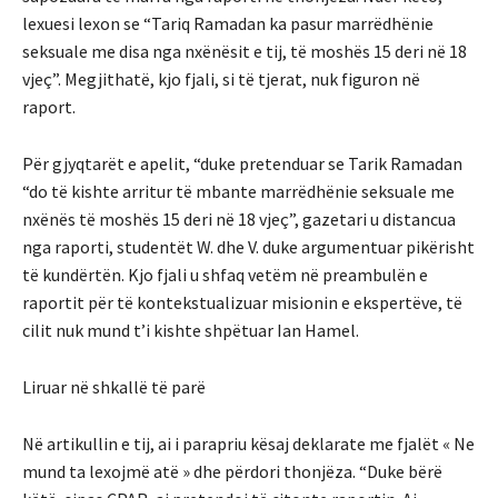
lexuesi lexon se “Tariq Ramadan ka pasur marrëdhënie
seksuale me disa nga nxënësit e tij, të moshës 15 deri në 18
vjeç”. Megjithatë, kjo fjali, si të tjerat, nuk figuron në
raport.
Për gjyqtarët e apelit, “duke pretenduar se Tarik Ramadan
“do të kishte arritur të mbante marrëdhënie seksuale me
nxënës të moshës 15 deri në 18 vjeç”, gazetari u distancua
nga raporti, studentët W. dhe V. duke argumentuar pikërisht
të kundërtën. Kjo fjali u shfaq vetëm në preambulën e
raportit për të kontekstualizuar misionin e ekspertëve, të
cilit nuk mund t’i kishte shpëtuar Ian Hamel.
Liruar në shkallë të parë
Në artikullin e tij, ai i parapriu kësaj deklarate me fjalët « Ne
mund ta lexojmë atë » dhe përdori thonjëza. “Duke bërë