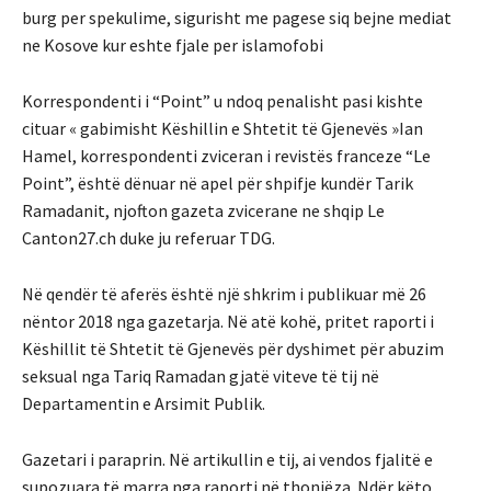
burg per spekulime, sigurisht me pagese siq bejne mediat
ne Kosove kur eshte fjale per islamofobi
Korrespondenti i “Point” u ndoq penalisht pasi kishte
cituar « gabimisht Këshillin e Shtetit të Gjenevës »Ian
Hamel, korrespondenti zviceran i revistës franceze “Le
Point”, është dënuar në apel për shpifje kundër Tarik
Ramadanit, njofton gazeta zvicerane ne shqip Le
Canton27.ch duke ju referuar TDG.
Në qendër të aferës është një shkrim i publikuar më 26
nëntor 2018 nga gazetarja. Në atë kohë, pritet raporti i
Këshillit të Shtetit të Gjenevës për dyshimet për abuzim
seksual nga Tariq Ramadan gjatë viteve të tij në
Departamentin e Arsimit Publik.
Gazetari i paraprin. Në artikullin e tij, ai vendos fjalitë e
supozuara të marra nga raporti në thonjëza. Ndër këto,