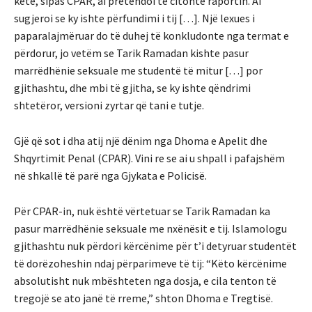
këtë, sipas CPAR, ai pretendoi të citonte raportin. Ai
sugjeroi se ky ishte përfundimi i tij […]. Një lexues i
paparalajmëruar do të duhej të konkludonte nga termat e
përdorur, jo vetëm se Tarik Ramadan kishte pasur
marrëdhënie seksuale me studentë të mitur […] por
gjithashtu, dhe mbi të gjitha, se ky ishte qëndrimi
shtetëror, versioni zyrtar që tani e tutje.
Gjë që sot i dha atij një dënim nga Dhoma e Apelit dhe
Shqyrtimit Penal (CPAR). Vini re se ai u shpall i pafajshëm
në shkallë të parë nga Gjykata e Policisë.
Për CPAR-in, nuk është vërtetuar se Tarik Ramadan ka
pasur marrëdhënie seksuale me nxënësit e tij. Islamologu
gjithashtu nuk përdori kërcënime për t’i detyruar studentët
të dorëzoheshin ndaj përparimeve të tij: “Këto kërcënime
absolutisht nuk mbështeten nga dosja, e cila tenton të
tregojë se ato janë të rreme,” shton Dhoma e Tregtisë.