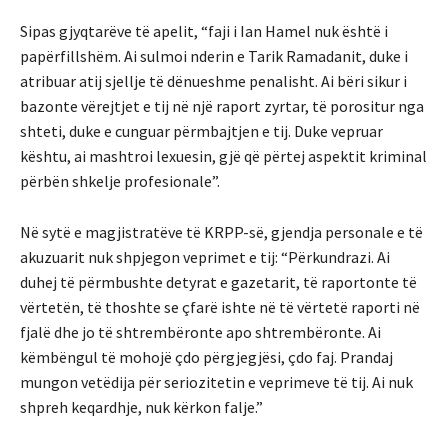
Sipas gjyqtarëve të apelit, “faji i Ian Hamel nuk është i
papërfillshëm. Ai sulmoi nderin e Tarik Ramadanit, duke i
atribuar atij sjellje të dënueshme penalisht. Ai bëri sikur i
bazonte vërejtjet e tij në një raport zyrtar, të porositur nga
shteti, duke e cunguar përmbajtjen e tij. Duke vepruar
kështu, ai mashtroi lexuesin, gjë që përtej aspektit kriminal
përbën shkelje profesionale”.
Në sytë e magjistratëve të KRPP-së, gjendja personale e të
akuzuarit nuk shpjegon veprimet e tij: “Përkundrazi. Ai
duhej të përmbushte detyrat e gazetarit, të raportonte të
vërtetën, të thoshte se çfarë ishte në të vërtetë raporti në
fjalë dhe jo të shtrembëronte apo shtrembëronte. Ai
këmbëngul të mohojë çdo përgjegjësi, çdo faj. Prandaj
mungon vetëdija për seriozitetin e veprimeve të tij. Ai nuk
shpreh keqardhje, nuk kërkon falje.”