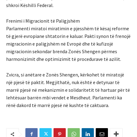
shkroi Këshilli Federal.
Frenimi i Migracionit të Paligjshëm
Parlamenti miratoi miratimin e pjesshëm të kësaj reforme
të gjerë evropiane shtatorin e kaluar. Pakti synon të frenojë
migracionin e paligjshëm në Evropë dhe të kufizojë
migracionin sekondar brenda Zonës Shengen përmes
harmonizimit dhe optimizimit të procedurave të azilit.
Zvicra, si anëtare e Zonës Shengen, kërkohet të miratojë
një pjesë të paktit. Megjithatë, nuk është e detyruar të
marrë pjesë në mekanizmin e solidaritetit të hartuar për të
lehtësuar barrën mbi vendet e Mesdheut. Parlamenti ka
rënë dakord të marrë pjesë në kushte të caktuara.