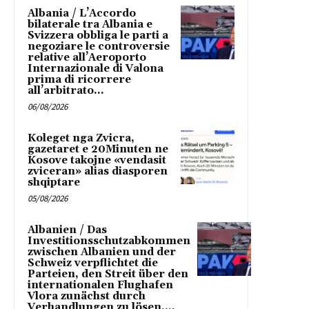
Albania / L’Accordo
bilaterale tra Albania e
Svizzera obbliga le parti a
negoziare le controversie
relative all’Aeroporto
Internazionale di Valona
prima di ricorrere
all’arbitrato...
06/08/2026
Koleget nga Zvicra,
gazetaret e 20Minuten ne
Kosove takojne «vendasit
zviceran» alias diasporen
shqiptare
05/08/2026
Albanien / Das
Investitionsschutzabkommen
zwischen Albanien und der
Schweiz verpflichtet die
Parteien, den Streit über den
internationalen Flughafen
Vlora zunächst durch
Verhandlungen zu lösen,...