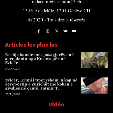
redaction@lecanton27.ch
13 Rue de Môle, 1201 Genève CH
© 2020 - Tous droits réservés
Articles les plus lus
Rrahje banale mes pasagjerëve në
aeroplanin nga Kosova për në
Zvicër
29/05/2021
Zvicër, Krimi i tmerrshëm, u kap në
aeroportin e Zurichüt me kokën e
gjyshes në çantë, Fatmir T…
25/11/2020
Vidéo