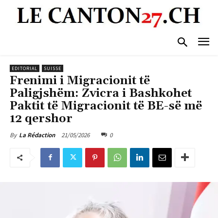
EDITORIAL
SUISSE
Frenimi i Migracionit të
Paligjshëm: Zvicra i Bashkohet
Paktit të Migracionit të BE-së më
12 qershor
21/05/2026
0
By
La Rédaction