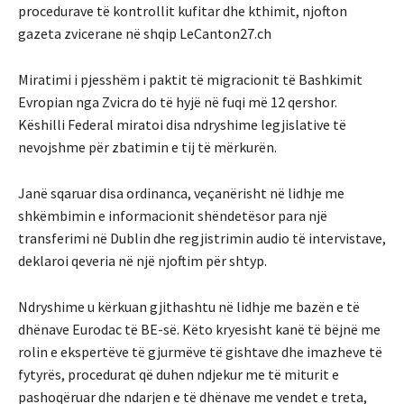
procedurave të kontrollit kufitar dhe kthimit, njofton
gazeta zvicerane në shqip LeCanton27.ch
Miratimi i pjesshëm i paktit të migracionit të Bashkimit
Evropian nga Zvicra do të hyjë në fuqi më 12 qershor.
Këshilli Federal miratoi disa ndryshime legjislative të
nevojshme për zbatimin e tij të mërkurën.
Janë sqaruar disa ordinanca, veçanërisht në lidhje me
shkëmbimin e informacionit shëndetësor para një
transferimi në Dublin dhe regjistrimin audio të intervistave,
deklaroi qeveria në një njoftim për shtyp.
Ndryshime u kërkuan gjithashtu në lidhje me bazën e të
dhënave Eurodac të BE-së. Këto kryesisht kanë të bëjnë me
rolin e ekspertëve të gjurmëve të gishtave dhe imazheve të
fytyrës, procedurat që duhen ndjekur me të miturit e
pashoqëruar dhe ndarjen e të dhënave me vendet e treta,