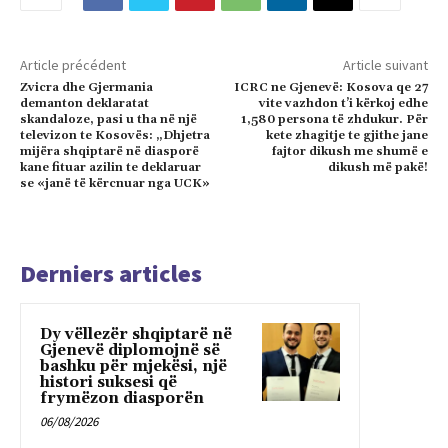
Article précédent
Article suivant
Zvicra dhe Gjermania
ICRC ne Gjenevë: Kosova qe 27
demanton deklaratat
vite vazhdon t’i kërkoj edhe
skandaloze, pasi u tha në një
1,580 persona të zhdukur. Për
televizon te Kosovës: „Dhjetra
kete zhagitje te gjithe jane
mijëra shqiptarë në diasporë
fajtor dikush me shumë e
kane fituar azilin te deklaruar
dikush më pakë!
se «janë të kërcnuar nga UCK»
Derniers articles
Dy vëllezër shqiptarë në
Gjenevë diplomojnë së
bashku për mjekësi, një
histori suksesi që
frymëzon diasporën
06/08/2026